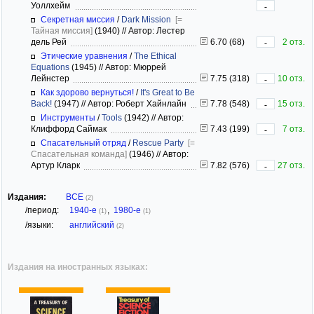
Уоллхейм
-
Секретная миссия
/
Dark Mission
[=
Тайная миссия]
(1940)
//
Автор: Лестер
дель Рей
6.70 (68)
2 отз.
-
Этические уравнения
/
The Ethical
Equations
(1945)
//
Автор: Мюррей
Лейнстер
7.75 (318)
10 отз.
-
Как здорово вернуться!
/
It's Great to Be
Back!
(1947)
//
Автор: Роберт Хайнлайн
7.78 (548)
15 отз.
-
Инструменты
/
Tools
(1942)
//
Автор:
Клиффорд Саймак
7.43 (199)
7 отз.
-
Спасательный отряд
/
Rescue Party
[=
Спасательная команда]
(1946)
//
Автор:
Артур Кларк
7.82 (576)
27 отз.
-
Издания:
ВСЕ
(2)
/период:
1940-е
,
1980-е
(1)
(1)
/языки:
английский
(2)
Издания на иностранных языках: