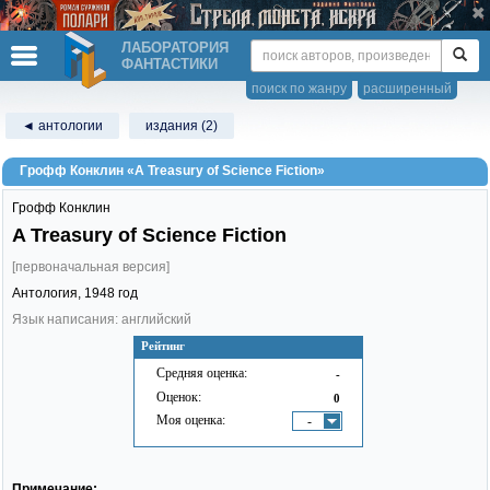
ЛАБОРАТОРИЯ
ФАНТАСТИКИ
поиск по жанру
расширенный
◄ антологии
издания (2)
Грофф Конклин «A Treasury of Science Fiction»
Грофф Конклин
A Treasury of Science Fiction
[первоначальная версия]
Антология,
1948
год
Язык написания: английский
Рейтинг
Средняя оценка:
-
Оценок:
0
Моя оценка:
-
Примечание: