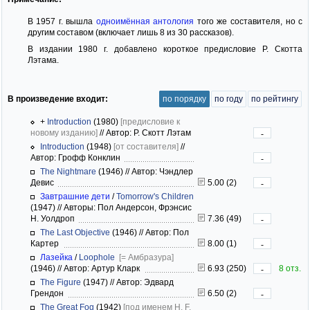
В 1957 г. вышла
одноимённая антология
того же составителя, но с
другим составом (включает лишь 8 из 30 рассказов).
В издании 1980 г. добавлено короткое предисловие Р. Скотта
Лэтама.
В произведение входит:
по порядку
по году
по рейтингу
+
Introduction
(1980)
[предисловие к
новому изданию]
//
Автор: Р. Скотт Лэтам
-
Introduction
(1948)
[от составителя]
//
Автор: Грофф Конклин
-
The Nightmare
(1946)
//
Автор: Чэндлер
Девис
5.00 (2)
-
Завтрашние дети
/
Tomorrow's Children
(1947)
//
Авторы: Пол Андерсон, Фрэнсис
Н. Уолдроп
7.36 (49)
-
The Last Objective
(1946)
//
Автор: Пол
Картер
8.00 (1)
-
Лазейка
/
Loophole
[= Амбразура]
(1946)
//
Автор: Артур Кларк
6.93 (250)
8 отз.
-
The Figure
(1947)
//
Автор: Эдвард
Грендон
6.50 (2)
-
The Great Fog
(1942)
[под именем H. F.