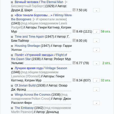
Вечный человек
/
The Eternal Man
[=
Бессмертный Герберт]
(1929)
//
Автор:
Друри Д. Шарп
7.50 (4)
-
«Все тенали бороговы…»
/
Mimsy Were
the Borogoves
[= И хрюкотали зелюки]
(1943)
[под общим псевдонимом Lewis
Padgett]
//
Авторы: Генри Каттнер, Кэтрин
Мур
8.49 (1121)
58 отз.
-
Time and Time Again
(1947)
//
Автор: Г.
Бим Пайпер
8.00 (4)
-
Housing Shortage
(1947)
//
Автор: Гарри
Уолтон
-
Полёт «Утренней звезды»
/
Flight of
the Dawn Star
(1938)
//
Автор: Роберт Мур
Уильямс
6.77 (79)
2 отз.
-
Лучшее время года
/
Vintage Season
(1946)
[под общим псевдонимом
Lawrence O'Donnell]
//
Авторы: Генри
Каттнер, Кэтрин Мур
8.34 (837)
32 отз.
-
Of Jovian Build
(1938)
//
Автор: Оскар
Дж. Фрэнд
-
Wings Across the Cosmos
(1938)
[под
псевдонимом Polton Cross]
//
Автор: Джон
Расселл Фирн
-
The Embassy
(1942)
[под псевдонимом
Martin Pearson]
//
Автор: Дональд