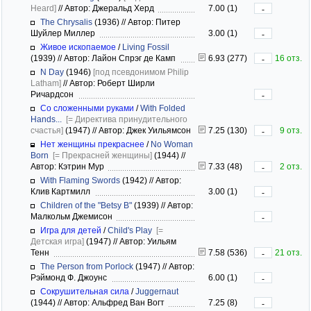
Heard]
//
Автор: Джеральд Херд
7.00 (1)
-
The Chrysalis
(1936)
//
Автор: Питер
Шуйлер Миллер
3.00 (1)
-
Живое ископаемое
/
Living Fossil
(1939)
//
Автор: Лайон Спрэг де Камп
6.93 (277)
16 отз.
-
N Day
(1946)
[под псевдонимом Philip
Latham]
//
Автор: Роберт Ширли
Ричардсон
-
Со сложенными руками
/
With Folded
Hands...
[= Директива принудительного
счастья]
(1947)
//
Автор: Джек Уильямсон
7.25 (130)
9 отз.
-
Нет женщины прекраснее
/
No Woman
Born
[= Прекрасней женщины]
(1944)
//
Автор: Кэтрин Мур
7.33 (48)
2 отз.
-
With Flaming Swords
(1942)
//
Автор:
Клив Картмилл
3.00 (1)
-
Children of the "Betsy B"
(1939)
//
Автор:
Малкольм Джемисон
-
Игра для детей
/
Child's Play
[=
Детская игра]
(1947)
//
Автор: Уильям
Тенн
7.58 (536)
21 отз.
-
The Person from Porlock
(1947)
//
Автор:
Рэймонд Ф. Джоунс
6.00 (1)
-
Сокрушительная сила
/
Juggernaut
(1944)
//
Автор: Альфред Ван Вогт
7.25 (8)
-