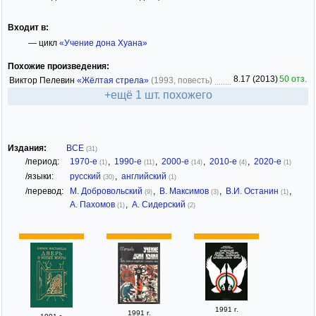
Входит в:
— цикл
«Учение дона Хуана»
Похожие произведения:
8.17 (2013)
50 отз.
Виктор Пелевин
«Жёлтая стрела»
(1993, повесть)
+ещё 1 шт. похожего
Издания:
ВСЕ
(31)
/период:
1970-е
,
1990-е
,
2000-е
,
2010-е
,
2020-е
(1)
(11)
(14)
(4)
(1)
/языки:
русский
,
английский
(30)
(1)
/перевод:
М. Добровольский
,
В. Максимов
,
В.И. Останин
,
(9)
(3)
(1)
А. Пахомов
,
А. Сидерский
(1)
(2)
1991 г.
1991 г.