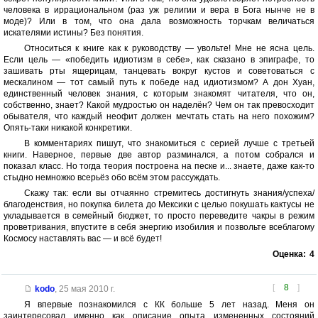
человека в иррациональном (раз уж религии и вера в Бога нынче не в
моде)? Или в том, что она дала возможность торчкам величаться
искателями истины? Без понятия.
Относиться к книге как к руководству — увольте! Мне не ясна цель.
Если цель — «победить идиотизм в себе», как сказано в эпиграфе, то
зашивать рты ящерицам, танцевать вокруг кустов и советоваться с
мескалином — тот самый путь к победе над идиотизмом? А дон Хуан,
единственный человек знания, с которым знакомят читателя, что он,
собственно, знает? Какой мудростью он наделён? Чем он так превосходит
обывателя, что каждый неофит должен мечтать стать на него похожим?
Опять-таки никакой конкретики.
В комментариях пишут, что знакомиться с серией лучше с третьей
книги. Наверное, первые две автор разминался, а потом собрался и
показал класс. Но тогда теория построена на песке и... знаете, даже как-то
стыдно немножко всерьёз обо всём этом рассуждать.
Скажу так: если вы отчаянно стремитесь достигнуть знания/успеха/
благоденствия, но покупка билета до Мексики с целью покушать кактусы не
укладывается в семейный бюджет, то просто переведите чакры в режим
проветривания, впустите в себя энергию изобилия и позвольте всеблагому
Космосу наставлять вас — и всё будет!
Оценка:
4
[
8
]
kodo
,
25 мая 2010 г.
Я впервые познакомился с КК больше 5 лет назад. Меня он
заинтересовал именно как описание опыта измененных состояний