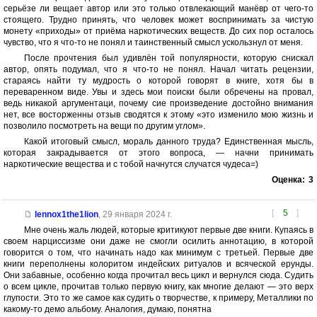
серьёзе ли вещает автор или это только отвлекающий манёвр от чего-то
стоящего. Трудно принять, что человек может воспринимать за чистую
монету «приходы» от приёма наркотических веществ. До сих пор осталось
чувство, что я что-то не понял и таинственный смысл ускользнул от меня.
После прочтения был удивлён той популярности, которую снискал
автор, опять подумал, что я что-то не понял. Начал читать рецензии,
стараясь найти ту мудрость о которой говорят в книге, хотя бы в
переваренном виде. Увы и здесь мои поиски были обречены на провал,
ведь никакой аргументаци, почему сие произведение достойно внимания
нет, все восторженны отзыв сводятся к этому «это изменило мою жизнь и
позволило посмотреть на вещи по другим углом».
Какой итоговый смысл, мораль данного труда? Единственная мысль,
которая закрадывается от этого вопроса, — начни принимать
наркотические вещества и с тобой начнутся случатся чудеса=)
Оценка:
3
[
5
]
lennox1the1lion
,
29 января 2024 г.
Мне очень жаль людей, которые критикуют первые две книги. Купаясь в
своем нарциссизме они даже не смогли осилить аннотацию, в которой
говорится о том, что начинать надо как минимум с третьей. Первые две
книги переполнены колоритом индейских ритуалов и всяческой ерунды.
Они забавные, особенно когда прочитал весь цикл и вернулся сюда. Судить
о всем цикле, прочитав только первую книгу, как многие делают — это верх
глупости. Это то же самое как судить о творчестве, к примеру, Металлики по
какому-то демо альбому. Аналогия, думаю, понятна