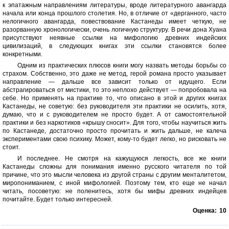
к эпатажным направлениям литературы, вроде литературного авангарда
начала или конца прошлого столетия. Но, в отличие от «дерганного, часто
нелогичного авангарда, повествование Кастанеды имеет четкую, не
разорванную хронологически, очень логичную структуру. В речи дона Хуана
присутствуют неявные ссылки на мифологию древних индейских
цивилизаций, в следующих книгах эти ссылки становятся более
конкретными.
Одним из практических плюсов книги могу назвать методы борьбы со
страхом. Собственно, это даже не метод, герой романа просто указывает
направление — дальше все зависит только от идущего. Если
абстрагироваться от мистики, то это неплохо действует — попробовала на
себе. Но применять на практике то, что описано в этой и других книгах
Кастанеды, не советую: без руководителя эти практики не осилить, хотя,
думаю, что и с руководителем не просто будет. А от самостоятельной
практики и без наркотиков «крышу сносит». Для того, чтобы научиться жить
по Кастанеде, достаточно просто прочитать и жить дальше, не калеча
экспериментами свою психику. Может, кому-то будет легко, но рисковать не
стоит.
И последнее. Не смотря на кажущуюся легкость, все же книги
Кастанеды сложны для понимания именно русского читателя по той
причине, что это мысли человека из другой страны с другим менталитетом,
миропониманием, с иной мифологией. Поэтому тем, кто еще не начал
читать, посоветую: не поленитесь, хотя бы мифы древних индейцев
почитайте. Будет только интересней.
Оценка:
10