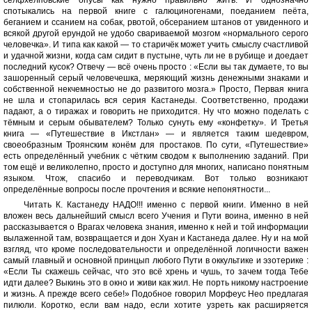
селфхелповские опусы как нужно правильно жить. И однозначно
спотыкались на первой книге с галюциногенами, поеданием пеёта,
беганием и ссанием на собак, рвотой, обсеранием штанов от увиденного и
всякой другой ерундой не удобо свариваемой мозгом «нормального серого
человечка». И типа как какой — то старичёк может учить смыслу счастливой
и удачной жизни, когда сам сидит в пустыне, чуть ли не в рубище и доедает
последний кусок? Отвечу — всё очень просто : «Если вы так думаете, то вы
зашоренный серый человечешка, меряющий жизнь денежными знаками и
собственной некчемностью не до развитого мозга.» Просто, Первая книга
не шла и стопарилась вся серия Кастанеды. Соответственно, продажи
падают, а о тиражах и говорить не приходится. Ну что можно поделать с
тёмным и серым обывателем? Только сунуть ему «конфетку». И Третья
книга — «Путешествие в Икстлан» — и является таким шедевром,
своеобразным Троянским конём для простаков. По сути, «Путешествие»
есть определённый учебник с чётким сводом к выполнению заданий. При
том ещё и великолепно, просто и доступно для многих, написано понятным
языком. Чтож, спасибо и переводчикам. Вот только возникают
определённые вопросы после прочтения и всякие непонятности...
Читать К. Кастанеду НАДО!!! именно с первой книги. Именно в ней
вложен весь дальнейший смысл всего Учения и Пути воина, именно в ней
рассказывается о Врагах человека знания, именно к ней и той информации
вылаженной там, возвращается и дон Хуан и Кастанеда далее. Ну и на мой
взгляд, что кроме последовательности и определённой логичности важен
самый главный и основной принцып любого Пути в оккультике и эзотерике :
«Если Ты скажешь сейчас, что это всё хрень и чушь, то зачем тогда Тебе
идти далее? Выкинь это в окно и живи как жил. Не порть никому настроение
и жизнь. А прежде всего себе!» Подобное говорил Морфеус Нео предлагая
пилюли. Коротко, если вам надо, если хотите узреть как расширяется