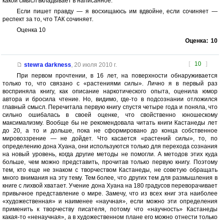
какой смысл вкладывает в написанное.
Если пишет правду — я восхищаюсь им вдвойне, если сочиняет —
респект за то, что ТАК сочиняет.
Оценка 10
Оценка:
10
[
10
]
stewra darkness
,
20 июля 2010 г.
При первом прочтении, в 16 лет, на поверхности обнаруживается
только то, что связано с «растениями силы». Лично я в первый раз
восприняла книгу, как описание наркотического опыта, оценила юмор
автора и бросила чтение. Но, видимо, где-то в подсознании отложился
главный смысл. Перечитала первую книгу спустя четыре года и поняла, что
сильно ошибалась в своей оценке, что свойственно юношескому
максимализму. Вообще бы не рекомендовала читать книги Кастанеды лет
до 20, а то и дольше, пока не сформировано до конца собственное
мировоззрение — не дойдет. Что касается «растений силы», то, по
определению дона Хуана, они используются только для перехода сознания
на новый уровень, когда другие методы не помогли. А методов этих куда
больше, чем можно представить, прочитав только первую книгу. Поэтому
тем, кто еще не знаком с творчеством Кастанеды, не советую обращать
много внимания на эту тему. Тем более, что других тем для размышления в
книге с лихвой хватает. Учение дона Хуана на 180 градусов переворачивает
привычное представление о мире. Замечу, что из всех книг эта наиболее
«художественная» и наименее «научная», если можно эти определения
применить к творчеству писателя, потому что «научность» Кастанеды
какая-то «ненаучная», а в художественном плане его можно отнести только