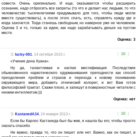
совести. Очень оригинально. И еще, оказывается чтобы расширить
сознание, надо отбросить все запреты (то что и делает нас людьми, то что
человечество тысячелетиями придумывало для того, чтобы люди могли
вместе существовать), а после этого спать, есть, справлять нужду где и
когда захочется. Тогда станешь свободным, но наверное уже не человеком.
Оценка 3 и то, только за идею, как надо зарабатывать деньги на пустом
месте.
Оценка:
3
[
10
]
lucky-081
,
14 октября 2015 г.
«Учение дона Хуана».
Ну да, талантливая и наглая мистификация. Последствия
обыкновенного наркотического одурманивания преподнести как способ
преодоления проблем и страхов и перехода к новому пониманию
окружающего мира, добавить этнический колорит, и вот Вам готов
философский трактат. Скажи плохо, и запишут в поверхностные читатели с
низким интеллектом.)))
Оценка:
нет
[
10
]
KastanedA34
,
24 января 2013 г.
Если бы Карлос Кастанеда был бы жив, я нашла бы его, чтобы просто
сказать спасибо.
Не важно, правда то, что он пишет или нет. Важно, как он пишет, и