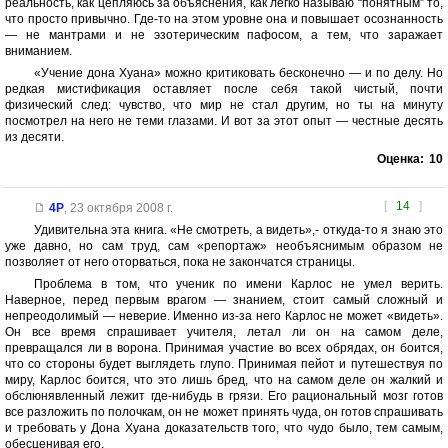
реальность, как цепляюсь за объяснения, как легко называю “понятным” то,
что просто привычно. Где-то на этом уровне она и повышает осознанность
— не мантрами и не эзотерическим пафосом, а тем, что заражает
вниманием.
«Учение дона Хуана» можно критиковать бесконечно — и по делу. Но
редкая мистификация оставляет после себя такой чистый, почти
физический след: чувство, что мир не стал другим, но ты на минуту
посмотрел на него не теми глазами. И вот за этот опыт — честные десять
из десяти.
Оценка:
10
[
14
]
4P
,
23 октября 2008 г.
Удивительна эта книга. «Не смотреть, а видеть»,- откуда-то я знаю это
уже давно, но сам труд, сам «репортаж» необъяснимым образом не
позволяет от него оторваться, пока не закончатся страницы.
Проблема в том, что ученик по имени Карлос не умел верить.
Наверное, перед первым врагом — знанием, стоит самый сложный и
непреодолимый — неверие. Именно из-за него Карлос не может «видеть».
Он все время спрашивает учителя, летал ли он на самом деле,
превращался ли в ворона. Принимая участие во всех обрядах, он боится,
что со стороны будет выглядеть глупо. Принимая пейот и путешествуя по
миру, Карлос боится, что это лишь бред, что на самом деле он жалкий и
обслюнявленный лежит где-нибудь в грязи. Его рациональный мозг готов
все разложить по полочкам, он не может принять чуда, он готов спрашивать
и требовать у Дона Хуана доказательств того, что чудо было, тем самым,
обесценивая его.