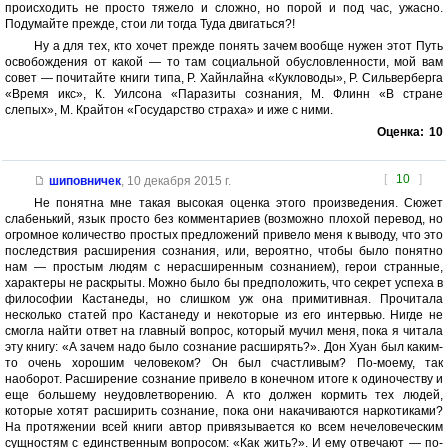
происходить не просто тяжело и сложно, но порой и под час, ужасно.
Подумайте прежде, стои ли тогда Туда двигаться?!
Ну а для тех, кто хочет прежде понять зачем вообще нужен этот Путь
освобождения от какой — то там социальной обусловленности, мой вам
совет — почитайте книги типа, Р. Хайнлайна «Кукловоды», Р. Сильверберга
«Время икс», К. Уилсона «Паразиты сознания, М. Флинн «В стране
слепых», М. Крайтон «Государство страха» и иже с ними.
Оценка:
10
[
10
]
шиповничек
,
10 декабря 2015 г.
Не понятна мне такая высокая оценка этого произведения. Сюжет
слабенький, язык просто без комментариев (возможно плохой перевод, но
огромное количество простых предложений привело меня к выводу, что это
последствия расширения сознания, или, вероятно, чтобы было понятно
нам — простым людям с нерасширенным сознанием), герои странные,
характеры не раскрыты. Можно было бы предположить, что секрет успеха в
философии Кастанеды, но слишком уж она примитивная. Прочитала
несколько статей про Кастанеду и некоторые из его интервью. Нигде не
смогла найти ответ на главный вопрос, который мучил меня, пока я читала
эту книгу: «А зачем надо было сознание расширять?». Дон Хуан был каким-
то очень хорошим человеком? Он был счастливым? По-моему, так
наоборот. Расширение сознание привело в конечном итоге к одиночеству и
еще большему неудовлетворению. А кто должен кормить тех людей,
которые хотят расширить сознание, пока они накачиваются наркотиками?
На протяжении всей книги автор привязывается ко всем нечеловеческим
сущностям с единственным вопросом: «Как жить?». И ему отвечают — по-