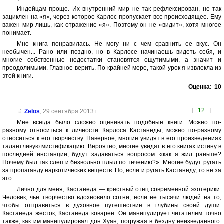
Индейцам проще. Их внутренний мир не так рефлексирован, не так
зациклен на «я», через которое Карлос пропускает все происходящее. Ему
важен мир лишь, как отражение «я». Поэтому он не «видит», хотя многое
понимает.
Мне книга понравилась. Не могу ни с чем сравнить ее вкус. Он
необычен... Рано или поздно, но в Карлосе начинаешь видеть себя, и
многие собственные недостатки становятся ощутимыми, а значит и
преодолимыми. Главное верить. По крайней мере, такой урок я извлекла из
этой книги.
Оценка:
10
[
12
]
Zelos
,
29 сентября 2013 г.
Мне всегда было сложно оценивать подобные книги. Можно по-
разному относиться к личности Карлоса Кастанеды, можно по-разному
относиться к его творчеству. Наверное, многие увидят в его произведениях
талантливую мистификацию. Вероятно, многие увидят в его книгах истину в
последней инстанции, будут задаваться вопросом: «как я жил раньше?
Почему был так слеп и безвольно плыл по течению?». Многие будут ругать
за пропаганду наркотических веществ. Но, если и ругать Кастанеду, то не за
это.
Лично для меня, Кастанеда — крестный отец современной эзотерики.
Человек, чье творчество вдохновило сотни, если не тысячи людей на то,
чтобы отправиться в духовное путешествие в глубины своей души.
Кастанеда жесток, Кастанеда коварен. Он манипулирует читателем точно
также, как им манипулировал дон Хуан, погружая в бездну неизведанного.