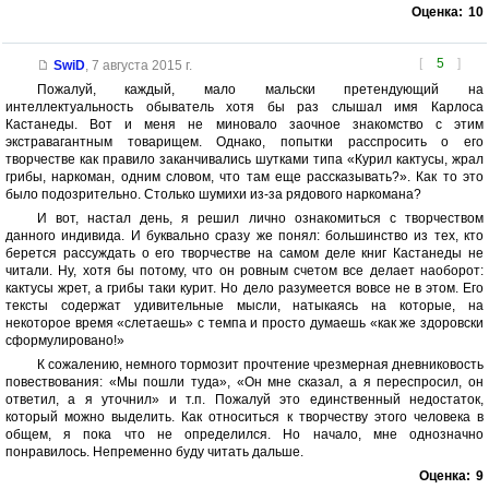
Оценка:
10
[
5
]
SwiD
,
7 августа 2015 г.
Пожалуй, каждый, мало мальски претендующий на
интеллектуальность обыватель хотя бы раз слышал имя Карлоса
Кастанеды. Вот и меня не миновало заочное знакомство с этим
экстравагантным товарищем. Однако, попытки расспросить о его
творчестве как правило заканчивались шутками типа «Курил кактусы, жрал
грибы, наркоман, одним словом, что там еще рассказывать?». Как то это
было подозрительно. Столько шумихи из-за рядового наркомана?
И вот, настал день, я решил лично ознакомиться с творчеством
данного индивида. И буквально сразу же понял: большинство из тех, кто
берется рассуждать о его творчестве на самом деле книг Кастанеды не
читали. Ну, хотя бы потому, что он ровным счетом все делает наоборот:
кактусы жрет, а грибы таки курит. Но дело разумеется вовсе не в этом. Его
тексты содержат удивительные мысли, натыкаясь на которые, на
некоторое время «слетаешь» с темпа и просто думаешь «как же здоровски
сформулировано!»
К сожалению, немного тормозит прочтение чрезмерная дневниковость
повествования: «Мы пошли туда», «Он мне сказал, а я переспросил, он
ответил, а я уточнил» и т.п. Пожалуй это единственный недостаток,
который можно выделить. Как относиться к творчеству этого человека в
общем, я пока что не определился. Но начало, мне однозначно
понравилось. Непременно буду читать дальше.
Оценка:
9