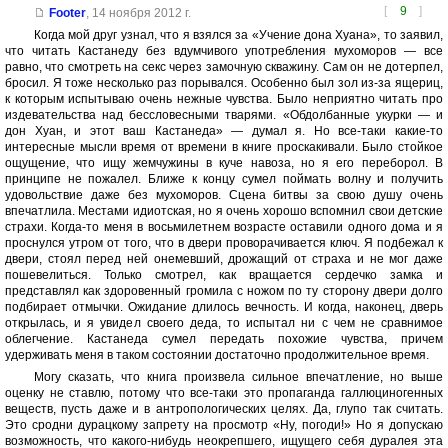
[
9
]
Footer
,
14 ноября 2012 г.
Когда мой друг узнал, что я взялся за «Учение дона Хуана», то заявил,
что читать Кастанеду без вдумчивого употребления мухоморов — все
равно, что смотреть на секс через замочную скважину. Сам он не дотерпел,
бросил. Я тоже несколько раз порывался. Особенно был зол из-за ящериц,
к которым испытываю очень нежные чувства. Было неприятно читать про
издевательства над бессловесными тварями. «Обдолбанные укурки — и
дон Хуан, и этот ваш Кастанеда» — думал я. Но все-таки какие-то
интересные мысли время от времени в книге проскакивали. Было стойкое
ощущение, что ищу жемчужины в куче навоза, но я его переборол. В
принципе не пожалел. Ближе к концу сумел поймать волну и получить
удовольствие даже без мухоморов. Сцена битвы за свою душу очень
впечатлила. Местами идиотская, но я очень хорошо вспомнил свои детские
страхи. Когда-то меня в восьмилетнем возрасте оставили одного дома и я
проснулся утром от того, что в двери проворачивается ключ. Я подбежал к
двери, стоял перед ней онемевший, дрожащий от страха и не мог даже
пошевелиться. Только смотрел, как вращается сердечко замка и
представлял как здоровенный громила с ножом по ту сторону двери долго
подбирает отмычки. Ожидание длилось вечность. И когда, наконец, дверь
открылась, и я увидел своего деда, то испытал ни с чем не сравнимое
облегчение. Кастанеда сумел передать похожие чувства, причем
удерживать меня в таком состоянии достаточно продолжительное время.
Могу сказать, что книга произвела сильное впечатление, но выше
оценку не ставлю, потому что все-таки это пропаганда галлюциногенных
веществ, пусть даже и в антропологических целях. Да, глупо так считать.
Это сродни дурацкому запрету на просмотр «Ну, погоди!» Но я допускаю
возможность, что какого-нибудь неокрепшего, ищущего себя дуралея эта