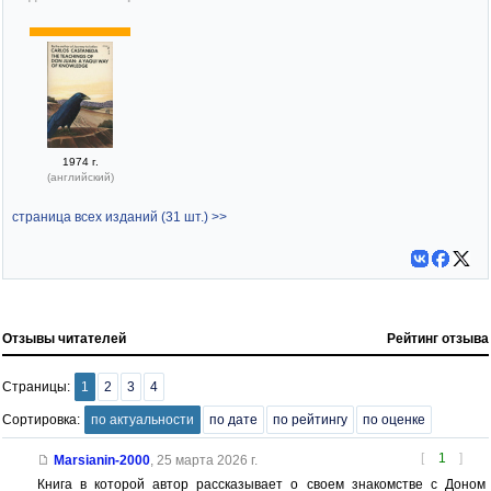
1974 г.
(английский)
страница всех изданий (31 шт.) >>
Отзывы читателей
Рейтинг отзыва
Страницы:
1
2
3
4
Сортировка:
по актуальности
по дате
по рейтингу
по оценке
[
1
]
Marsianin-2000
,
25 марта 2026 г.
Книга в которой автор рассказывает о своем знакомстве с Доном