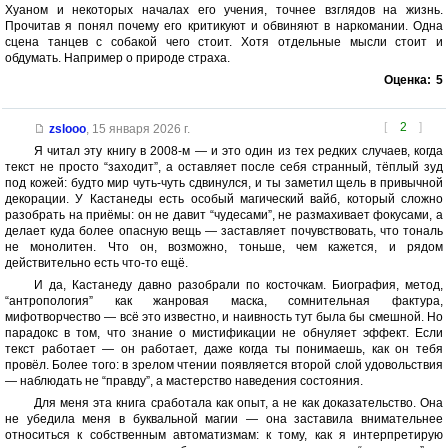
Хуаном и некоторых началах его учения, точнее взглядов на жизнь.
Прочитав я понял почему его критикуют и обвиняют в наркомании. Одна
сцена танцев с собакой чего стоит. Хотя отдельные мысли стоит и
обдумать. Например о природе страха.
Оценка:
5
[
2
]
zslooo
,
15 января 2026 г.
Я читал эту книгу в 2008-м — и это один из тех редких случаев, когда
текст не просто “заходит”, а оставляет после себя странный, тёплый зуд
под кожей: будто мир чуть-чуть сдвинулся, и ты заметил щель в привычной
декорации. У Кастанеды есть особый магический вайб, который сложно
разобрать на приёмы: он не давит “чудесами”, не размахивает фокусами, а
делает куда более опасную вещь — заставляет почувствовать, что тональ
не монолитен. Что он, возможно, тоньше, чем кажется, и рядом
действительно есть что-то ещё.
И да, Кастанеду давно разобрали по косточкам. Биография, метод,
“антропология” как жанровая маска, сомнительная фактура,
мифотворчество — всё это известно, и наивность тут была бы смешной. Но
парадокс в том, что знание о мистификации не обнуляет эффект. Если
текст работает — он работает, даже когда ты понимаешь, как он тебя
провёл. Более того: в зрелом чтении появляется второй слой удовольствия
— наблюдать не “правду”, а мастерство наведения состояния.
Для меня эта книга сработала как опыт, а не как доказательство. Она
не убедила меня в буквальной магии — она заставила внимательнее
относиться к собственным автоматизмам: к тому, как я интерпретирую