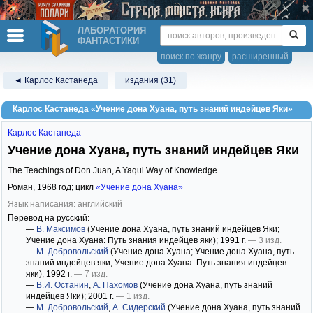
ЛАБОРАТОРИЯ
ФАНТАСТИКИ
поиск по жанру
расширенный
◄ Карлос Кастанеда
издания (31)
Карлос Кастанеда «Учение дона Хуана, путь знаний индейцев Яки»
Карлос Кастанеда
Учение дона Хуана, путь знаний индейцев Яки
The Teachings of Don Juan, A Yaqui Way of Knowledge
Роман,
1968
год; цикл
«Учение дона Хуана»
Язык написания: английский
Перевод на русский:
—
В. Максимов
(Учение дона Хуана, путь знаний индейцев Яки;
Учение дона Хуана: Путь знания индейцев яки)
; 1991 г.
— 3 изд.
—
М. Добровольский
(Учение дона Хуана; Учение дона Хуана, путь
знаний индейцев яки; Учение дона Хуана. Путь знания индейцев
яки)
; 1992 г.
— 7 изд.
—
В.И. Останин
,
А. Пахомов
(Учение дона Хуана, путь знаний
индейцев Яки)
; 2001 г.
— 1 изд.
—
М. Добровольский
,
А. Сидерский
(Учение дона Хуана, путь знаний