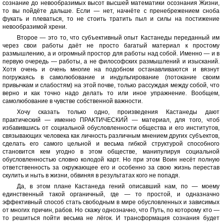
сознание до невообразимых высот высшей математики осознания Жизни,
то вы пойдёте дальше. Если — нет, начнёте с пренебрежением сноба
фукать и плеваться, то не стоить тратить пыл и силы на постижение
невообразимой хрени.
Второе — это то, что субъективный опыт Кастанеды переданный им
через свои работы даёт не просто багатый материал к простому
размышлению, а и огромный простор для работы над собой. Именно — и в
первую очередь — работы, а не философских размышлений и изысканий.
Хотя очень и очень многие на подобном останавливаются и вязнут
погружаясь в самолюбование и индульгирование (потокание своим
привычкам и слабостям) на этой почве, только рассуждая между собой, что
верно и как точно надо делать то или иное упражнение. Вообщем,
самолюбование в чувстве собственной важности.
Хочу сказать только одно, произведения Кастанеды дают
практический — именно ПРАКТИЧЕСКИЙ — материал, для того, чтоб
избавившись от социальной обусловленности общества и его институтов,
связывающих человека как личность различным мнением других субъектов,
сделать его самого цельной и весьма гибкой структурой способного
становится кем угодно в этом обществе, манипулируя социальной
обусловленностью словно колодой карт. Но при этом Воин несёт полную
ответственность за окружающее его и особенно за свою жизнь перестав
скулить и ныть в жизни, обвиняя в результатах кого не попадя.
Да, в этом плане Кастанеда гений описавший нам, по — моему
единственный такой органичный, где — то простой, и одназначно
эффективный способ стать свободным в мире обусловленных и зависимых
от многих причин, рабов. Но скажу однозначно, что Путь, по которому кто —
то решиться пойти весьма не лёгок. И трансформация сознания будет