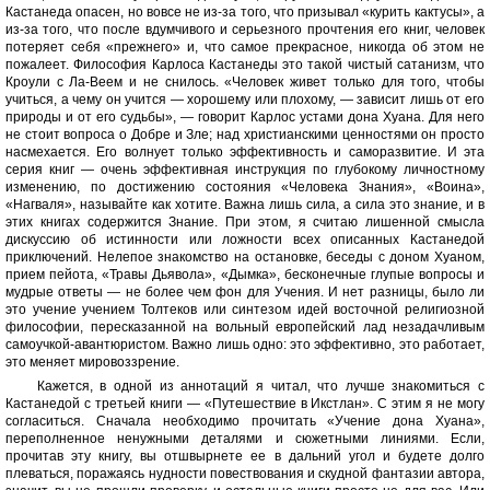
Кастанеда опасен, но вовсе не из-за того, что призывал «курить кактусы», а
из-за того, что после вдумчивого и серьезного прочтения его книг, человек
потеряет себя «прежнего» и, что самое прекрасное, никогда об этом не
пожалеет. Философия Карлоса Кастанеды это такой чистый сатанизм, что
Кроули с Ла-Веем и не снилось. «Человек живет только для того, чтобы
учиться, а чему он учится — хорошему или плохому, — зависит лишь от его
природы и от его судьбы», — говорит Карлос устами дона Хуана. Для него
не стоит вопроса о Добре и Зле; над христианскими ценностями он просто
насмехается. Его волнует только эффективность и саморазвитие. И эта
серия книг — очень эффективная инструкция по глубокому личностному
изменению, по достижению состояния «Человека Знания», «Воина»,
«Нагваля», называйте как хотите. Важна лишь сила, а сила это знание, и в
этих книгах содержится Знание. При этом, я считаю лишенной смысла
дискуссию об истинности или ложности всех описанных Кастанедой
приключений. Нелепое знакомство на остановке, беседы с доном Хуаном,
прием пейота, «Травы Дьявола», «Дымка», бесконечные глупые вопросы и
мудрые ответы — не более чем фон для Учения. И нет разницы, было ли
это учение учением Толтеков или синтезом идей восточной религиозной
философии, пересказанной на вольный европейский лад незадачливым
самоучкой-авантюристом. Важно лишь одно: это эффективно, это работает,
это меняет мировоззрение.
Кажется, в одной из аннотаций я читал, что лучше знакомиться с
Кастанедой с третьей книги — «Путешествие в Икстлан». С этим я не могу
согласиться. Сначала необходимо прочитать «Учение дона Хуана»,
переполненное ненужными деталями и сюжетными линиями. Если,
прочитав эту книгу, вы отшвырнете ее в дальний угол и будете долго
плеваться, поражаясь нудности повествования и скудной фантазии автора,