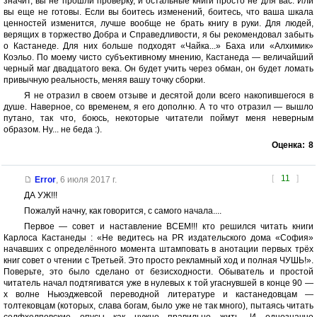
значит, вы не прошли проверку, и остальные книги просто не для вас. Или
вы еще не готовы. Если вы боитесь изменений, боитесь, что ваша шкала
ценностей изменится, лучше вообще не брать книгу в руки. Для людей,
верящих в торжество Добра и Справедливости, я бы рекомендовал забыть
о Кастанеде. Для них больше подходят «Чайка...» Баха или «Алхимик»
Коэльо. По моему чисто субъективному мнению, Кастанеда — величайший
черный маг двадцатого века. Он будет учить через обман, он будет ломать
привычную реальность, меняя вашу точку сборки.
Я не отразил в своем отзыве и десятой доли всего накопившегося в
душе. Наверное, со временем, я его дополню. А то что отразил — вышло
путано, так что, боюсь, некоторые читатели поймут меня неверным
образом. Ну... не беда :).
Оценка:
8
[
11
]
Error
,
6 июля 2017 г.
ДА УЖ!!!
Пожалуй начну, как говорится, с самого начала....
Первое — совет и наставление ВСЕМ!!! кто решился читать книги
Карлоса Кастанеды : «Не ведитесь на PR издательского дома «София»
начавших с определённого момента штамповать в анотации первых трёх
книг совет о чтении с Третьей. Это просто рекламный ход и полная ЧУШЬ!».
Поверьте, это было сделано от безисходности. Обыватель и простой
читатель начал подтягиватся уже в нулевых к той угаснувшей в конце 90 —
х волне Ньюэджевсой переводной литературе и кастанедовцам —
толтековцам (которых, слава богам, было уже не так много), пытаясь читать