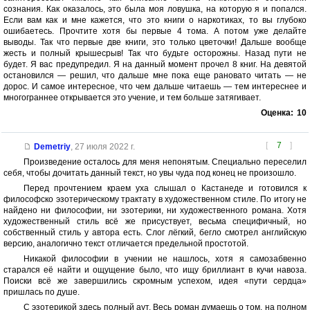
сознания. Как оказалось, это была моя ловушка, на которую я и попался.
Если вам как и мне кажется, что это книги о наркотиках, то вы глубоко
ошибаетесь. Прочтите хотя бы первые 4 тома. А потом уже делайте
выводы. Так что первые две книги, это только цветочки! Дальше вообще
жесть и полный крышесрыв! Так что будьте осторожны. Назад пути не
будет. Я вас предупредил. Я на данный момент прочел 8 книг. На девятой
остановился — решил, что дальше мне пока еще рановато читать — не
дорос. И самое интересное, что чем дальше читаешь — тем интереснее и
многограннее открывается это учение, и тем больше затягивает.
Оценка:
10
[
7
]
Demetriy
,
27 июля 2022 г.
Произведение осталось для меня непонятым. Специально переселил
себя, чтобы дочитать данный текст, но увы чуда под конец не произошло.
Перед прочтением краем уха слышал о Кастанеде и готовился к
философско эзотерическому трактату в художественном стиле. По итогу не
найдено ни философии, ни эзотерики, ни художественного романа. Хотя
художественный стиль всё же присуствует, весьма специфичный, но
собственный стиль у автора есть. Слог лёгкий, бегло смотрел английскую
версию, аналогично текст отличается предельной простотой.
Никакой философии в учении не нашлось, хотя я самозабвенно
старался её найти и ощущение было, что ищу бриллиант в кучи навоза.
Поиски всё же завершились скромным успехом, идея «пути сердца»
пришлась по душе.
С эзотерикой здесь полный аут. Весь роман думаешь о том, на полном