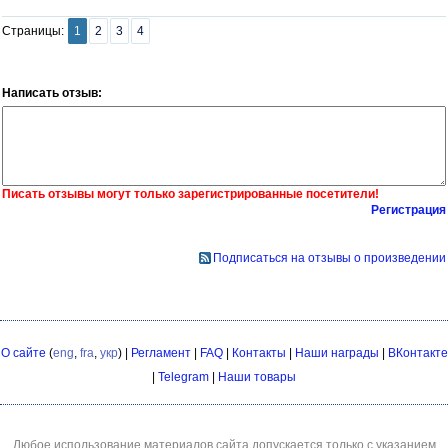
Страницы:
1
2
3
4
Написать отзыв:
Писать отзывы могут только зарегистрированные посетители!
Регистрация
Подписаться на отзывы о произведении
О сайте
(
eng
,
fra
,
укр
) |
Регламент
|
FAQ
|
Контакты
|
Наши награды
|
ВКонтакте
|
Telegram
|
Наши товары
Любое использование материалов сайта допускается только с указанием