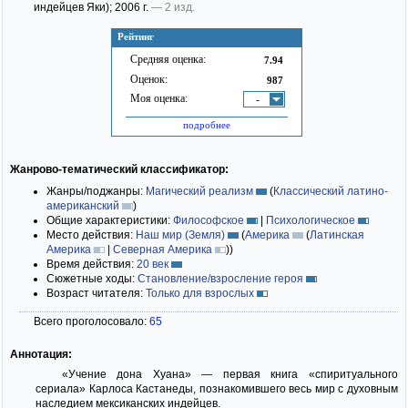
индейцев Яки)
; 2006 г.
— 2 изд.
Рейтинг
Средняя оценка:
7.94
Оценок:
987
Моя оценка:
-
подробнее
Жанрово-тематический классификатор:
Жанры/поджанры:
Магический реализм
(
Классический латино-
американский
)
Общие характеристики:
Философское
|
Психологическое
Место действия:
Наш мир (Земля)
(
Америка
(
Латинская
Америка
|
Северная Америка
)
)
Время действия:
20 век
Сюжетные ходы:
Становление/взросление героя
Возраст читателя:
Только для взрослых
Всего проголосовало:
65
Аннотация:
«Учение дона Хуана» — первая книга «спиритуального
сериала» Карлоса Кастанеды, познакомившего весь мир с духовным
наследием мексиканских индейцев.