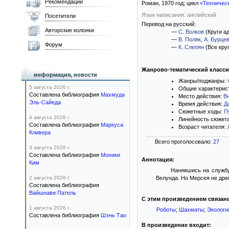
Рекомендации
Роман,
1970
год; цикл
«Техничес
Язык написания: английский
Посетители
Перевод на русский:
Авторские колонки
—
С. Волков
(Круги а
—
В. Поляк
,
А. Бурце
Форум
—
К. Слепян
(Все круг
Жанрово-тематический класс
информация, новости
Жанры/поджанры:
5 августа 2026 г.
Общие характерис
Составлена библиография
Махмуда
Место действия:
В
Эль-Сайеда
Время действия:
Д
Сюжетные ходы:
П
4 августа 2026 г.
Линейность сюжет
Составлена библиография
Маркуса
Возраст читателя:
Кливера
Всего проголосовало:
27
3 августа 2026 г.
Составлена библиография
Моники
Аннотация:
Ким
Нанявшись на службу
2 августа 2026 г.
Велунда. Но Мерсея не дрем
Составлена библиография
Вайшнави Патель
С этим произведением связан
1 августа 2026 г.
Роботы
;
Шахматы
;
Экологи
Составлена библиография
Шэнь Тао
В произведение входит: