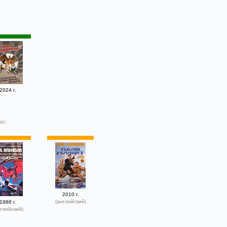
2024 г.
ах:
2010 г.
(английский)
1988 г.
глийский)