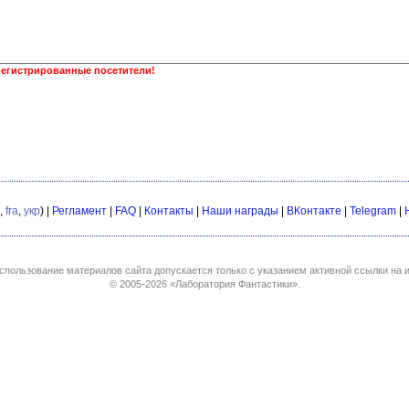
регистрированные посетители!
,
fra
,
укр
) |
Регламент
|
FAQ
|
Контакты
|
Наши награды
|
ВКонтакте
|
Telegram
|
спользование материалов сайта допускается только с указанием активной ссылки на и
© 2005-2026
«Лаборатория Фантастики»
.