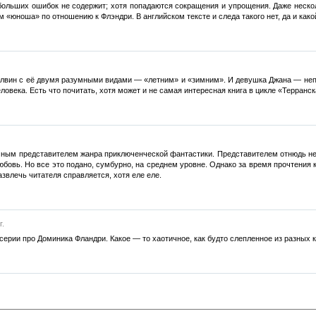
больших ошибок не содержит; хотя попадаются сокращения и упрощения. Даже нескол
 «юноша» по отношению к Флэндри. В английском тексте и следа такого нет, да и как
лвин с её двумя разумными видами — «летним» и «зимним». И девушка Джана — непро
ловека. Есть что почитать, хотя может и не самая интересная книга в цикле «Терранс
ичным представителем жанра приключенческой фантастики. Представителем отнюдь не
 любовь. Но все это подано, сумбурно, на среднем уровне. Однако за время прочтения 
звлечь читателя справляется, хотя еле еле.
г.
серии про Доминика Фландри. Какое — то хаотичное, как будто слепленное из разных 