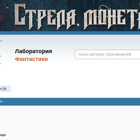
Лаборатория
Фантастики
 (9)
а»
 ада