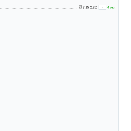
7.15 (125)
-
4 отз.