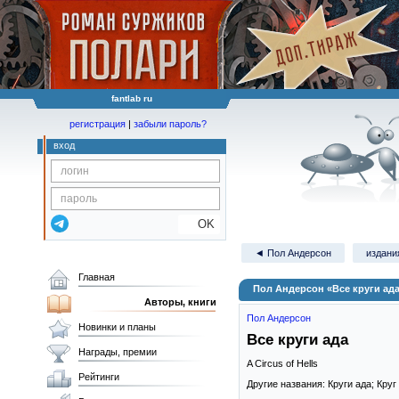
fantlab ru
регистрация
|
забыли пароль?
вход
OK
◄ Пол Андерсон
издания
Главная
Пол Андерсон «Все круги ад
Авторы, книги
Пол Андерсон
Новинки и планы
Все круги ада
Награды, премии
A Circus of Hells
Рейтинги
Другие названия: Круги ада; Круг