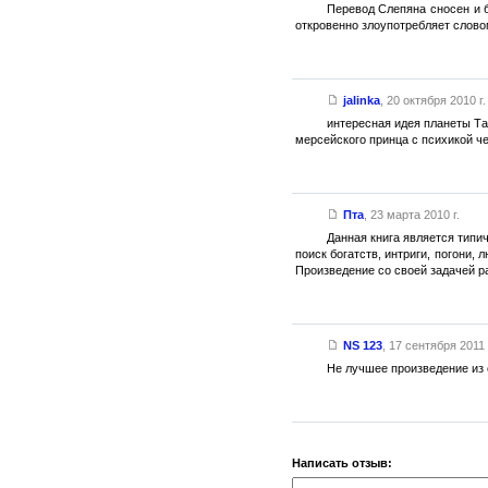
Перевод Слепяна сносен и 
откровенно злоупотребляет словом
jalinka
,
20 октября 2010 г.
интересная идея планеты Та
мерсейского принца с психикой че
Пта
,
23 марта 2010 г.
Данная книга является тип
поиск богатств, интриги, погони,
Произведение со своей задачей ра
NS 123
,
17 сентября 2011 
Не лучшее произведение из 
Написать отзыв: