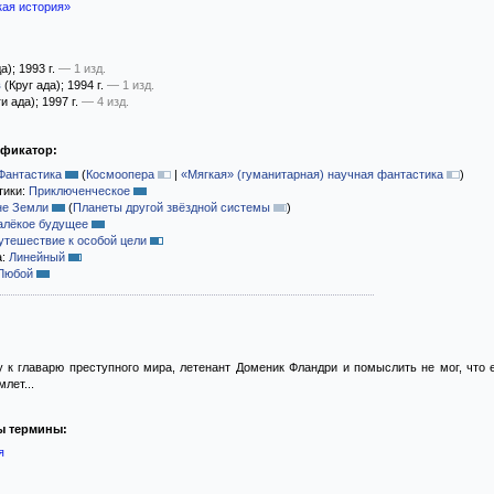
кая история»
да)
; 1993 г.
— 1 изд.
в
(Круг ада)
; 1994 г.
— 1 изд.
и ада)
; 1997 г.
— 4 изд.
ификатор:
Фантастика
(
Космоопера
|
«Мягкая» (гуманитарная) научная фантастика
)
тики:
Приключенческое
не Земли
(
Планеты другой звёздной системы
)
алёкое будущее
утешествие к особой цели
а:
Линейный
Любой
 к главарю преступного мира, летенант Доменик Фландри и помыслить не мог, что
лет...
ы термины:
я