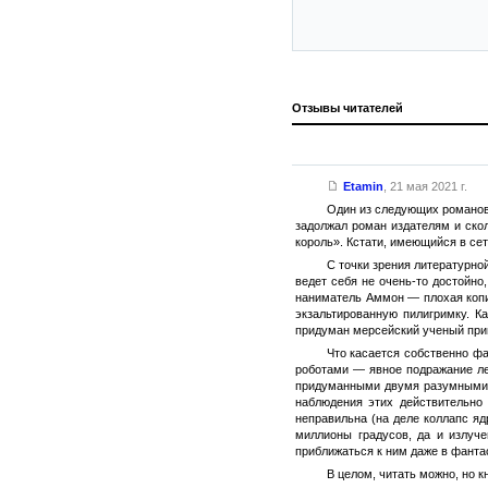
Отзывы читателей
Etamin
,
21 мая 2021 г.
Один из следующих романов 
задолжал роман издателям и скол
король». Кстати, имеющийся в сет
С точки зрения литературно
ведет себя не очень-то достойно
наниматель Аммон — плохая копия
экзальтированную пилигримку. К
придуман мерсейский ученый принц
Что касается собственно фа
роботами — явное подражание ле
придуманными двумя разумными ра
наблюдения этих действительно 
неправильна (на деле коллапс я
миллионы градусов, да и излуче
приближаться к ним даже в фанта
В целом, читать можно, но к