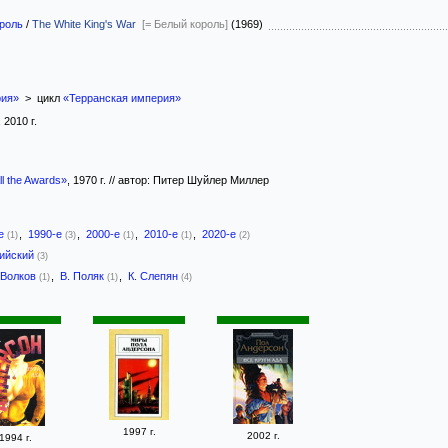
роль
/
The White King's War
[= Белый король]
(1969)
рия»
> цикл
«Терранская империя»
, 2010 г.
ll the Awards»
, 1970 г. // автор: Питер Шуйлер Миллер
-е
,
1990-е
,
2000-е
,
2010-е
,
2020-е
(1)
(3)
(1)
(1)
(2)
лийский
(3)
 Волков
,
В. Поляк
,
К. Слепян
(1)
(1)
(4)
1997 г.
2002 г.
1994 г.