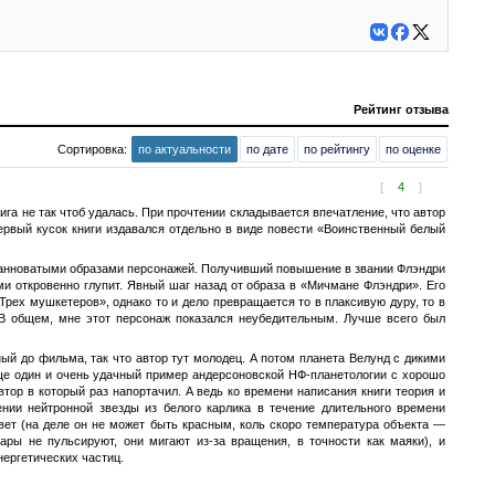
Рейтинг отзыва
Сортировка:
по актуальности
по дате
по рейтингу
по оценке
[
4
]
га не так чтоб удалась. При прочтении складывается впечатление, что автор
первый кусок книги издавался отдельно в виде повести «Воинственный белый
странноватыми образами персонажей. Получивший повышение в звании Флэндри
ми откровенно глупит. Явный шаг назад от образа в «Мичмане Флэндри». Его
рех мушкетеров», однако то и дело превращается то в плаксивую дуру, то в
 В общем, мне этот персонаж показался неубедительным. Лучше всего был
ый до фильма, так что автор тут молодец. А потом планета Велунд с дикими
е один и очень удачный пример андерсоновской НФ-планетологии с хорошо
ор в который раз напортачил. А ведь ко времени написания книги теория и
нии нейтронной звезды из белого карлика в течение длительного времени
вет (на деле он не может быть красным, коль скоро температура объекта —
ары не пульсируют, они мигают из-за вращения, в точности как маяки), и
нергетических частиц.