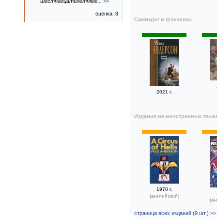
шестнадцатилетнюю
...
>>
оценка: 8
Самиздат и фэнзины:
2021 г.
Издания на иностранных язык
1970 г.
(английский)
(ан
страница всех изданий (9 шт.) >>