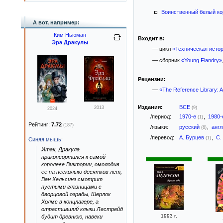
Воинственный белый ко
А вот, например:
Ким Ньюман
Входит в:
Эра Дракулы
— цикл
«Техническая исто
— сборник
«Young Flandry»
Рецензии:
—
«The Reference Library: A
Издания:
ВСЕ
2013
(9)
2024
/период:
1970-е
,
1980
(1)
Рейтинг:
7.72
(187)
/языки:
русский
,
анг
(6)
/перевод:
А. Бурцев
,
С.
(1)
Синяя мышь
:
Итак, Дракула
приконсортился к самой
королеве Виктории, омолодив
ее на несколько десятков лет,
Ван Хельсинг смотрит
пустыми глазницами с
дворцовой ограды, Шерлок
Холмс в концлагере, а
отрастивший клыки Лестрейд
1993 г.
будит древнюю, навеки