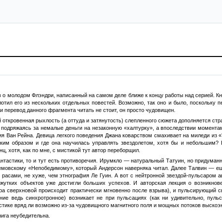
о молодом Флэндри, написанный на самом деле ближе к концу работы над серией. Кни
отил его из нескольких отдельных повестей. Возможно, так оно и было, поскольку 
и перевод данного фрагмента читать не стоит, он просто чудовищен.
й откровенная рыхлость (а оттуда и затянутость) слепленного сюжета дополняется 
, подряжаясь за немалые деньги на незаконную «халтурку», а впоследствии момента
 Ван Рейна. Девица легкого поведения Джана коварством смахивает на миледи из «Т
аким образом и где она научилась управлять звездолетом, хотя бы и небольшим?
, хотя, как по мне, с мистикой тут автор переборщил.
нтастики, то и тут есть противоречия. Ирумкло — натуральный Татуин, но придуманн
мовскому «Непобедимому», который Андерсон наверняка читал. Далее Талвин — ещ
сами, не хуже, чем этнография Ле Гуин. А вот с нейтронной звездой-пульсаром авт
жутких объектов уже достигли больших успехов. И авторская лекция о возникнове
дра сверхновой происходит практически мгновенно после взрыва), и пульсирующий с
ние ведь синхротронное) возникает не при пульсациях (как ни удивительно, пульс
стике вряд ли возможно из-за чудовищного магнитного поля и мощных потоков выскоэ
нига неубедительна.