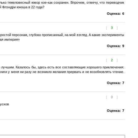
ько тяжеловесный юмор кое-как сохранен. Впрочем, отмечу, что переводчик
ой Флэндри юноша в 22 года?
Оценка:
6
[
3
]
стой персонаж, глубоко прописанный, на мой взгляд. А какие эксперименты
кая империя»
Оценка:
9
[
2
]
 лучшим. Казалось бы, здесь есть все составляющие хорошего приключения:
книги у меня ни разу не возникло желания прервать и не возобновлять чтение.
Оценка:
7
[
0
]
кусков
Оценка:
7