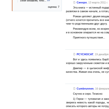
себя добавлю, что
...
>>
Синхро
,
13 марта 2011 г.
оценка: 7
Эта книга — истинный подаро
развязки в самом начале, а готов
Роман цепляет двумя вещам
(отчего хочется прочитать все к
чем-то родственными друг другу.
Рекомендую всем, но искрен
и в основном опирается не на со
Приятного путешествия...
PCYCHOCAT
,
19 декабря 
Вот и здесь появились Барб
хорошо закрученным сюжетом и вс
Дампир — в цыганской мифо
качества. Живая она очень, не су
Cumbrunnen
,
16 февраля
Скучно и серо. Тезисно:
1) Герои — туповатая и за
зверюга невесть какой породы, н
описать которого авторы не потру