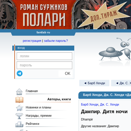
fantlab ru
регистрация
|
забыли пароль?
вход
OK
◄ Барб Хенди
◄ Дж. С. 
Главная
Барб Хенди, Дж. С. Хенди «Д
Авторы, книги
Барб Хенди
,
Дж. С. Хенди
Новинки и планы
Дампир. Дитя ночи
Награды, премии
Dhampir
Рейтинги
Другие названия: Дампир