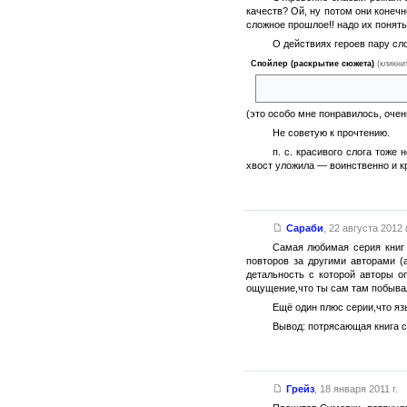
качеств? Ой, ну потом они конеч
сложное прошлое!! надо их понять
О действиях героев пару сло
Спойлер (раскрытие сюжета)
(кликни
лучше селян поставим на убой,
(это особо мне понравилось, очен
Не советую к прочтению.
п. с. красивого слога тоже
хвост уложила — воинственно и к
Сараби
,
22 августа 2012 г
Самая любимая серия книг 
повторов за другими авторами (
детальность с которой авторы о
ощущение,что ты сам там побыва
Ещё один плюс серии,что яз
Вывод: потрясающая книга с
Грейз
,
18 января 2011 г.