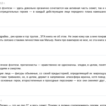
12 г.
 фэнтези — здесь довольно органично сочетается как активная часть сюжет, так и н
 отрицательных героев — в каждый действующем лице переднего плана намешано
.
драйва , рек крови и гор трупов , ЭТА книга не об этом. Не знаю кому как а мне понр
ыть связано стакими личностями как Магьер. Книги про вампиров не мое, но эта книга 
тичное фэнтези. протагонисты — нравственно не однозначны. злодеи, в целом, поня
гедиям и смертям.
ие лица — фигуры объемные, со своей предысторией, определяющей их мироощущени
стами тривиален, но, в целом, держит в напряжении. атмосфера мрачна, хотя повод 
. основные герои, второстепенные и проходные персонажи — все они сменяют друг д
г.
Логика — это не про ГГ и весь сюжет. Почему я должна соопереживать героям, ко