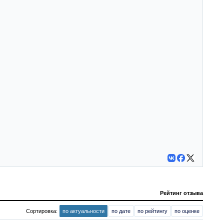
Рейтинг отзыва
Сортировка:
по актуальности
по дате
по рейтингу
по оценке