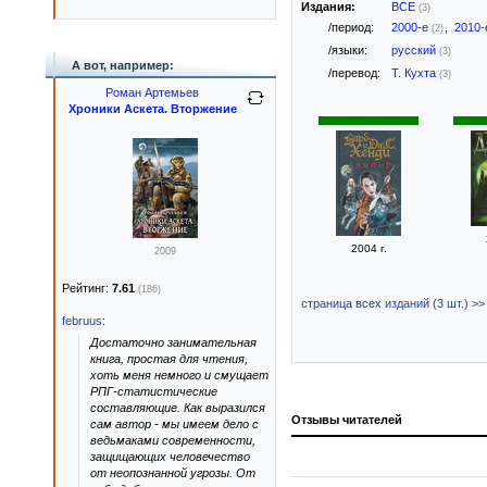
Издания:
ВСЕ
(3)
/период:
2000-е
,
2010
(2)
/языки:
русский
(3)
А вот, например:
/перевод:
Т. Кухта
(3)
Роман Артемьев
Хроники Аскета. Вторжение
2004 г.
2009
Рейтинг:
7.61
(186)
страница всех изданий (3 шт.) >>
februus
:
Достаточно занимательная
книга, простая для чтения,
хоть меня немного и смущает
РПГ-статистические
составляющие. Как выразился
Отзывы читателей
сам автор - мы имеем дело с
ведьмаками современности,
защищающих человечество
от неопознанной угрозы. От