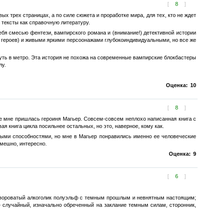
[
8
]
х трех страницах, а по силе сюжета и проработке мира, для тех, кто не ждет
е тексты как справочную литературу.
бя смесью фентези, вампирского романа и (внимание!) детективной истории
ие героев) и живыми яркими персоонажами глубокоиндивидуальными, но все же
нуть в метро. Эта история не похожа на современные вампирские блокбастеры
лу.
Оценка:
10
[
8
]
ше мне пришлась героиня Магьер. Совсем-совсем неплохо написанная книга с
 книга цикла посильнее остальных, но это, наверное, кому как.
ыми способностями, но мне в Магьер понравились именно ее человеческие
смешно, интересно.
Оценка:
9
[
6
]
; вороватый алкоголик полуэльф с темным прошлым и невнятным настоящим;
 + случайный, изначально обреченный на заклание темным силам, сторонник,