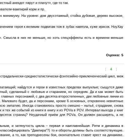
тный анекдот «жрут и плачут», где-то так.
ыватели-вампирий корм и пр.
 к минимуму. На уровне: дом двухэтажный, стойка дубовая, дерево высокое,
чением героя к великим подвигам тож в зубах навязла, хуже ирисок. НоуХау
а». Смысла в них не меньше, но хоть спецэффекты есть и времени меньше
Оценка:
5
[
4
]
-страдальчески-среднестатистически-фэнтезийно-приключенческий цикл, меж
хватающий; найдутся и герои в известных пределах выпуклые; сыщутся даже
отный, сделанный с любовью и старанием, но середняк. Да и как может быть
ь главных персонажей, c два десятка второстепенных, две любовные линии из
. Маловато будет, да и персонажи, кроме 6 основных, откровенно невнятные
всю эмпатию. Иногда становилось просто смешно – нытьё, страдание, снова
и тех же событий из книги в книгу и из POVа в POV. Интервал выхода у книг
 десяток страниц? Неудачный приём для POVа. Он должен расширять, а не
ьным, и затянутость цикла – первая и наиглавнейшая. Ритм и динамика в
ё классифицировать “Дампира”?) то и обороты должны быть соответствующие.
ание, а то, как преподнесены бои, окончательно ставит крест на динамике.