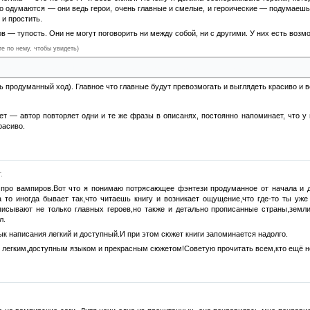
но одумаются — они ведь герои, очень главные и смелые, и героические — подумаешь 
 и простить.
в — тупость. Они не могут поговорить ни между собой, ни с другими. У них есть воз
те по нему, чтобы увидеть)
 лучший план битвы, и детей в погреб, который недалеко от места боя и может сгорет
ь продуманный ход). Главное что главные будут превозмогать и выглядеть красиво и 
 нет — автор повторяет одни и те же фразы в описанях, постоянно напоминает, что
расиво.
.
про вампиров.Вот что я понимаю потрясающее фэнтези продуманное от начала и до
а то иногда бывает так,что читаешь книгу и возникает ощущение,что где-то ты уже
писывают не только главных героев,но также и детально прописанные страны,земли
л.
ык написания легкий и доступный.И при этом сюжет книги запоминается надолго.
 легким,доступным языком и прекрасным сюжетом!Советую прочитать всем,кто ещё н