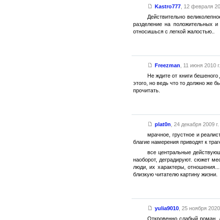
Kastro777
,
12 февраля 20
Действительно великолепное
разделение на положительных и
относишься с легкой жалостью..
Freezman
,
11 июня 2010 г
Не ждите от книги бешеного 
этого, но ведь что то должно же б
прочитать.
plat0n
,
24 декабря 2009 г.
мрачное, грустное и реалис
благие намерения приводят к тра
все центральные действующ
наоборот, деградируют. сюжет ме
люди, их характеры, отношения..
близкую читателю картину жизни.
yulia9010
,
25 ноября 2020 
Откровенно слабый роман. 