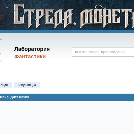
Лаборатория
Фантастики
Хенди
издания (3)
ампир. Дитя ночи»