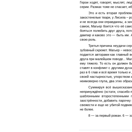
Герои ходят, говорят, мыслят, л
серии. Размах тоже не спасает, иб
Это и есть вторая проблем
закостенелые твари, у Лисила – 
и не всегда они оправданны, а за
самое, Магьер боится что её само
бояться полюбить друг друга, пот
дампир и каково это — быть им. 
свою роль.
Третья причина неудачи сер
зубовный скрежет. Магьер – невос
подается авторами как главный ве
друга при малейшем поводе... Мал
ему тяжело. То есть он должен б
ставят в конфликт с другими духа
раз в 6 глав и всё время только 
своей настырностью, упорством 
неимоверно глупа, два этих образ
Суммируя всё вышесказанно
непринуждённо (кстати, спасибо 
шаблонными второстепенными п
заострённости, добавить парочку 
свежести и еще не убитой подвиж
не более.
8 — за первый роман. 6 — за