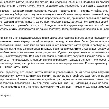
юдей спасают, растут, но всё так скучно, так медленно, да ещё и с постоянным вну
о нет его. Есть некое «Зло», но оно так далеко, а на первое место выходят страдания 
а цикла – слишком много мытарств. Магьер – сирота, Винн – сирота, у Чейна отец
родители — убийцы, да к тому же используют сына. Основа для душевных метаний люд
частую выглядят нелепо, что только портит впечатление, принижает персонажа в глаз
е навредит Лисилу, (кстати, зачем нам показали сцену, где эльф поит дампира своей
ом боятся что разлюбят и т.д. и т.п. А ведь есть ещё и другие персонажи с их собс
Авторы с этим справляются, но зачем заострять такое внимание на все новых и нов
ии, как по мне, раздражительные герои цикла. Эта парочка, Магьер-Лисил, обладает 
питанная хамка, перед которой почему-то трепещут все нобили. Лисил (надо сказать, 
сельчак в цикле, но по мне он слишком много причитает, часто дурит, и вообще он, к
ец меня лично не заинтриговал. В начале сери говорилось что он, как существо друго
ыл быть чем-то непонятым, но интригующим. Однако, на деле, это просто человек в 
ми, но я хотел другого. Вельстил, как главный антагонист, получился крайне слабым, 
и делать, что преследовать Магьер, исполняя функцию главгада в запасе – не способс
и великодушием, а второй – своим типажом – вампира-романтика. И хотя времени у
а — яркая часть цикла.
е, подчеркну, что серию читать можно и удовольствие вы от этого дела получите, 
переводчику Т.Кухте за отличную работу), но лучше не старайтесь заострять вниман
ерсонажами. Низкая динамика и крайняя растянутость повествования очень сил
колоритных персонажей и был бы очень хороший цикл, но... «Дампир», а именно первые
ности повествования, ярче чем последние. Тут вампиры — именно вампиры, атмосфер
 подцикл.