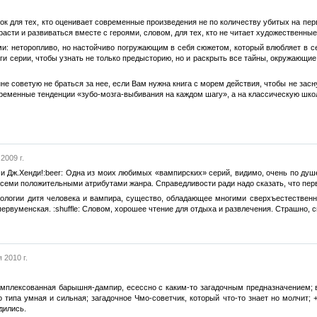
к для тех, кто оценивает современные произведения не по количеству убитых на первы
 расти и развиваться вместе с героями, словом, для тех, кто не читает художественны
и: неторопливо, но настойчиво погружающим в себя сюжетом, который влюбляет в се
ниги серии, чтобы узнать не только предысторию, но и раскрыть все тайны, окружающ
не советую не браться за нее, если Вам нужна книга с морем действия, чтобы не зас
временные тенденции «зубо-мозга-выбивания на каждом шагу», а на классическую шко
2009 г.
 и Дж.Хенди!:beer: Одна из моих любимых «вампирских» серий, видимо, очень по ду
еми положительными атрибутами жанра. Справедливости ради надо сказать, что первая
логии дитя человека и вампира, существо, обладающее многими сверхъестественн
первуменская. :shuffle: Словом, хорошее чтение для отдыха и развлечения. Страшно, 
 2010 г.
комплексованная барышня-дампир, есессно с каким-то загадочным предназначением
о типа умная и сильная; загадочное Чмо-советчик, который что-то знает но молчит;
дились.