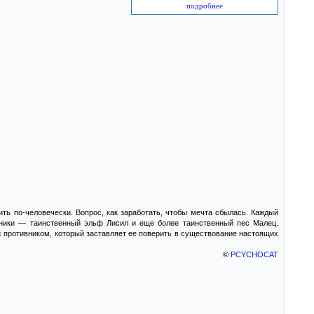
подробнее
ть по-человечески. Вопрос, как заработать, чтобы мечта сбылась. Каждый
утники — таинственный эльф Лисил и еще более таинственный пес Малец.
 с противником, который заставляет ее поверить в существование настоящих
©
PCYCHOCAT