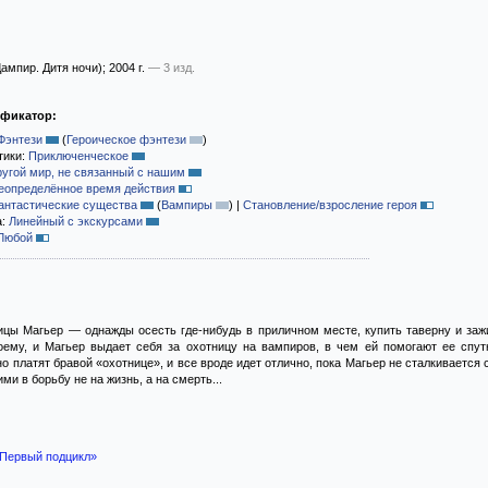
ампир. Дитя ночи)
; 2004 г.
— 3 изд.
ификатор:
Фэнтези
(
Героическое фэнтези
)
тики:
Приключенческое
ругой мир, не связанный с нашим
еопределённое время действия
антастические существа
(
Вампиры
)
|
Становление/взросление героя
а:
Линейный с экскурсами
Любой
цы Магьер — однажды осесть где-нибудь в приличном месте, купить таверну и зажи
оему, и Магьер выдает себя за охотницу на вампиров, в чем ей помогают ее сп
о платят бравой «охотнице», и все вроде идет отлично, пока Магьер не сталкивается
ми в борьбу не на жизнь, а на смерть...
Первый подцикл»