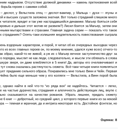
тренним надрывом. Отсутствие должной динамики — камень преткновения всей
и борьба героев с самими собой.
 – деспот, у Вельстила отец — деспот-вампир, у Мальца – духи — лгуны и
ей и высших существ заложена знатная. Вот только страданий слишком много
ах читателя, вредит и так уже настрадавшейся динамике. Магьер бояться себя
 кровью и дальше этот мотив не развили?) Лисил боится за Магьер, затем они
твенными мытарствами и страхами. Главная задача серии — показать что такое
ых страданиях? Опять-таки излишняя медлительность повествования сыграла
очень вздорным характером, и порой, я читал об их очередных выходках через
что из всех главных героев он, по моему мнению, удался хуже всех) отчего-то
ак образ, какой-то не живой, а уж их с Магьер вечное заступничество друг за
го порядка, мыслит не как люди, следовательно, и мысли эти облекать в слова
шкуре зверя, он даже влюбляется в 5 книге! Да, авторы его очеловечивают и
и тут снова сказалась растянутость сюжета. Всё-таки четыре книги появляться
твует приданию сильного образа. Понравились мне только Винн и Чейн. Первая
 Чейна было еще меньше чем у его коллеги — Вельстила, а Винн порой была
однако найти в ней что-то “из ряда вон” не надейтесь. Читается – легко,
ие на частые дурачества, страдания и алогичность действующих лиц, вкупе с
ьно сказываются на качестве романов. Убрать лишнее, придать сюжету
 6 книг — добротный, но средний цикл, у которого первые книги из-за некоей
а — темная и мрачная, да и интрига некоторая есть. Достойное фэнтези, но
Оценка:
8