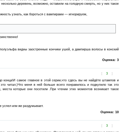
несколько деревень, возможно, оставили на голодную смерть, но у них такое
можность узнать, как бороться с вампирами — игнорируем,
ь
воинственно!
 у полуэльфа видны заостренные кончики ушей, а дампирша волосы в конский
Оценка:
3
[
3
]
 конца!И самое главное в этой серии,что сдесь вы не найдёте штампов и
 это читал.)Что меня в ней больше всего понравилось и подкупило так это
, места которые они посетили .При чтении этих моментов возникает такое
е успел или же раздумывает.
Оценка:
10
[
3
]