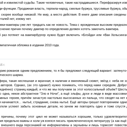
й и извилистой судьбы. Такие человечные, такие настрадавшиеся. Перефразируя извес
ди-функции. Продажная власть, терпила-народ, смелые буржуа, трусливые буржуа, об
 скорее вообще никакой. Не мир, а место действия. В книге даже описания сведены
талей нет, изюму нет.
вки-вампиры уже лет тридцать как не новость. Тема с врожденным высоким предназна
снение причин почему дампир по определению должен хотеть замочить вампира.
 раз потянет на вампирбургер нужно будет включить «Блэйда» или «Ван Хельсинг
мпатичная обложка в издании 2010 года.
6 г.
ерию романов одним предложением, то я бы предложил следующий вариант: затянуто
ического шарма.
фера, такая неспешная и мрачная; в наличии и вменяемый сюжет, звёзд с неба не 
авторов. Однако, (ах это однако!) нужно понимать, что перед нами середняк. Добр
среднённо) страниц каждый, и что же мы получаем за этот колоссальный объём? Шест
о одна, некое абстрактное “Зло в Ночи”, а ещё эльфы, духи и люди в виде массовки
вных героев, причём зачастую настолько высосанных из пальца, что сводят на нет 
и начинается… нытьё, страдание, снова нытьё. Ещё авторы грешат повторением одних 
атели успеют забыть основные детали, но зачем же повторять одно и тоже спустя
 причины, почему этот цикл не может называться хорошим, только удовлетворител
ия предельно важны и коли уж взялся писать приключенческую литературу (а как ещ
и внешнего вида персонажей не информативны а заунывны и лишь тормозят повествов