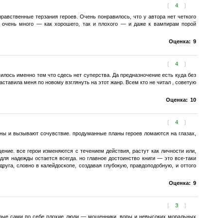
[
4
]
равственные терзания героев. Очень понравилось, что у автора нет четкого
 очень много — как хорошего, так и плохого — и даже к вампирам порой
Оценка:
9
[
4
]
авилось именно тем что сдесь нет суперства. Да предназночение есть куда без
заставила меня по новому взглянуть на этот жанр. Всем кто не читал , советую
Оценка:
10
[
4
]
тны и вызывают сочувствие. продуманные планы героев ломаются на глазах,
е. все герои изменяются с течением действия, растут как личности или,
для надежды остается всегда. но главное достоинство книги — это все-таки
руга, словно в калейдоскопе, создавая глубокую, правдоподобную, и оттого
Оценка:
9
[
3
]
торые сами по себе плохие люди — мошенники, воры и невысоких моральных