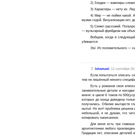
2) Злодеи — вампиры сложно
3) Характеры — нету их. Лю
4) Мир — не пойми какой. А
мужик седой. Визуализации нет, де
5) Сюжет расхожий. Полукро
— вульгарный фрейдизм как объя
Вобщем, когда в следующий
убивается.
ЗЫ. Из положительного — си
Ishamael
,
12 сентября 201
Если попытаться описать с
тем не лишённый некоего специф
Есть у романов своя атмос
занимательные детали и находки 
иначе: в цикле 6 томов по 500(у
которых до конца доведена тольк
получились. Обилие мытарств гла
нытьё. Но вот! проблема решена 
небольшой, я не думаю, что чит
копировать написанное.
Для меня есть три главные
архитектонике любого произведен
Градации нет, описание деталей 