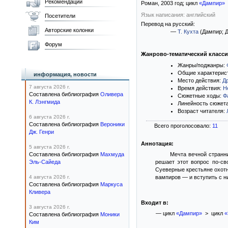
Рекомендации
Роман,
2003
год; цикл
«Дампир»
Язык написания: английский
Посетители
Перевод на русский:
Авторские колонки
—
Т. Кухта
(Дампир; Д
Форум
Жанрово-тематический класс
Жанры/поджанры:
Общие характерис
информация, новости
Место действия:
Д
7 августа 2026 г.
Время действия:
Н
Составлена библиография
Оливера
Сюжетные ходы:
Ф
К. Лэнгмида
Линейность сюжет
Возраст читателя:
6 августа 2026 г.
Составлена библиография
Вероники
Всего проголосовало:
11
Дж. Генри
Аннотация:
5 августа 2026 г.
Составлена библиография
Махмуда
Мечта вечной странни
Эль-Сайеда
решает этот вопрос по-св
Суеверные крестьяне охотн
4 августа 2026 г.
вампиров — и вступить с ни
Составлена библиография
Маркуса
Кливера
Входит в:
3 августа 2026 г.
— цикл
«Дампир»
> цикл
«
Составлена библиография
Моники
Ким