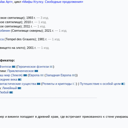
Мак Арт»
, цикл
«Мифы Ктулху. Свободные продолжения»
зкое святилище)
; 1993 г.
— 3 изд.
кое святилище)
; 2010 г.
— 1 изд.
ое святилище)
; 2011 г.
— 1 изд.
Собинин
(Святилище скверны)
; 2021 г.
— 1 изд.
кса
(Tempel des Grauens)
; 1981 г.
— 1 изд.
вището на злото)
; 2001 г.
— 1 изд.
ификатор:
Фэнтези
(
Героическое фэнтези
)
тики:
Приключенческое
аш мир (Земля)
(
Европа
(
Западная Европа
)
)
редние века
антастические существа
(
Реликты и криптиды
)
|
Путешествие к особой цели
а:
Линейный
Любой
ер и викинги попадают в древний храм, где встречают прикованного к стене умирающ