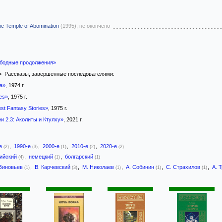
e Temple of Abomination
(1995), не окончено
бодные продолжения»
 Рассказы, завершенные последователями:
ea»
, 1974 г.
es»
, 1975 г.
st Fantasy Stories»
, 1975 г.
и 2.3: Аколиты и Ктулху»
, 2021 г.
-е
,
1990-е
,
2000-е
,
2010-е
,
2020-е
(2)
(3)
(1)
(2)
(2)
лийский
,
немецкий
,
болгарский
(4)
(1)
(1)
 Зиновьев
,
В. Карчевский
,
М. Николаев
,
А. Собинин
,
С. Страхилов
,
А. 
(1)
(3)
(1)
(1)
(1)