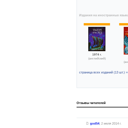
Издания на иностранных язык
1974 г.
(английский)
(ан
страница всех изданий (13 шт.) >
Отзывы читателей
god54
,
2 июля 2014 г.