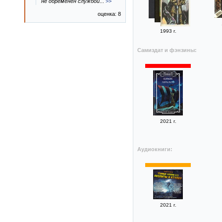
не обременен службой
...
>>
оценка: 8
1993 г.
Самиздат и фэнзины:
2021 г.
Аудиокниги:
2021 г.