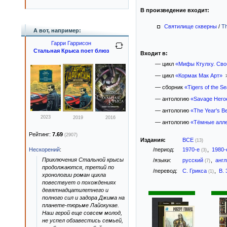
В произведение входит:
Святилище скверны
/
Th
А вот, например:
Гарри Гаррисон
Стальная Крыса поет блюз
Входит в:
— цикл
«Мифы Ктулху. Сво
— цикл
«Кормак Мак Арт»
>
— сборник
«Tigers of the S
— антологию
«Savage Hero
— антологию
«The Year's Be
2023
2019
2016
— антологию
«Тёмные алле
Рейтинг:
7.69
(2907)
Издания:
ВСЕ
(13)
Нескорений
:
/период:
1970-е
,
1980
(3)
Приключения Стальной крысы
/языки:
русский
,
анг
(7)
продолжаются, третий по
/перевод:
С. Грикса
,
В.
(1)
хронологии роман цикла
повествует о похождениях
девятнадцатилетнего и
полного сил и задора Джима на
планете-тюрьме Лайокукае.
Наш герой еще совсем молод,
не успел обзавестись семьей,