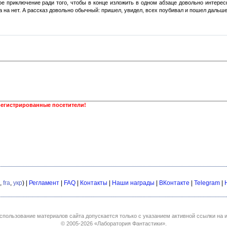
ое приключение ради того, чтобы в конце изложить в одном абзаце довольно интере
 на нет. А рассказ довольно обычный: пришел, увидел, всех поубивал и пошел дальше
регистрированные посетители!
,
fra
,
укр
) |
Регламент
|
FAQ
|
Контакты
|
Наши награды
|
ВКонтакте
|
Telegram
|
спользование материалов сайта допускается только с указанием активной ссылки на и
© 2005-2026
«Лаборатория Фантастики»
.