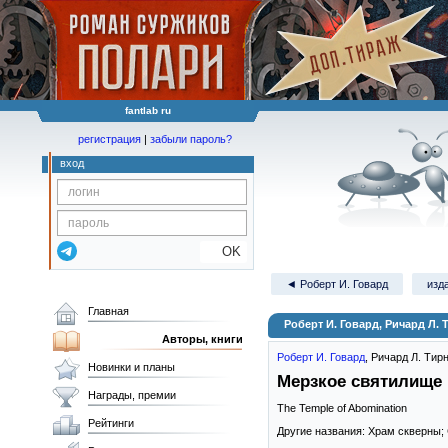
fantlab ru
регистрация
|
забыли пароль?
вход
OK
◄ Роберт И. Говард
изд
Главная
Роберт И. Говард, Ричард Л.
Авторы, книги
Роберт И. Говард
,
Ричард Л. Тир
Новинки и планы
Мерзкое святилище
Награды, премии
The Temple of Abomination
Рейтинги
Другие названия: Храм скверны