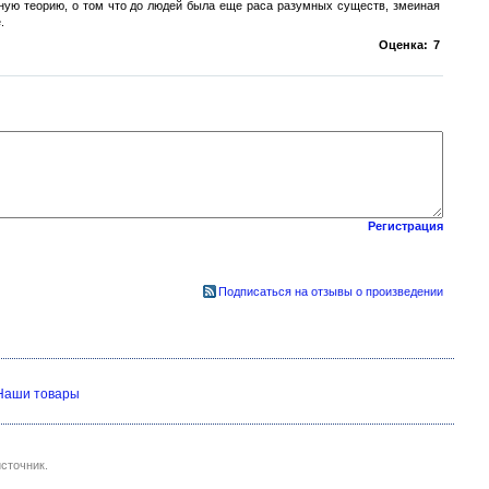
сную теорию, о том что до людей была еще раса разумных существ, змеиная
.
Оценка:
7
Регистрация
Подписаться на отзывы о произведении
Наши товары
сточник.