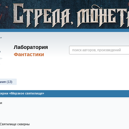
Лаборатория
Фантастики
ания (13)
 Тирни «Мерзкое святилище»
ни
; Святилище скверны