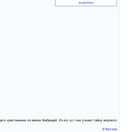
подробнее
его христианина по имени Фабриций. Из его уст они узнают тайну мерзкого
©
Кел-кор