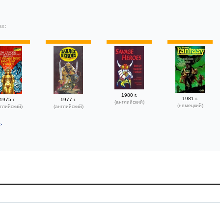
ах:
1980 г.
1981 г.
1975 г.
1977 г.
(английский)
(немецкий)
глийский)
(английский)
>