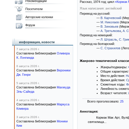
Рекомендации
Рассказ,
1974
год; цикл
«Кормак 
Язык написания: английский
Посетители
Перевод на русский:
Авторские колонки
—
В. Карчевский
(Мер
—
М. Николаев
(Мерз
Форум
—
В. Зиновьев
(Мерзк
—
А. Третьякова
,
А. 
Перевод на немецкий:
—
Л. Штрасль
,
С. Гри
информация, новости
Перевод на болгарский:
—
С. Страхилов
(Лего
7 августа 2026 г.
Составлена библиография
Оливера
К. Лэнгмида
Жанрово-тематический класс
6 августа 2026 г.
Жанры/поджанры:
Составлена библиография
Вероники
Общие характерис
Дж. Генри
Место действия:
Н
Время действия:
С
5 августа 2026 г.
Сюжетные ходы:
Ф
Составлена библиография
Махмуда
Линейность сюжет
Эль-Сайеда
Возраст читателя:
4 августа 2026 г.
Всего проголосовало:
25
Составлена библиография
Маркуса
Кливера
Аннотация:
3 августа 2026 г.
Кормак Мак Арт, Вулф
Составлена библиография
Моники
святилища...
Ким