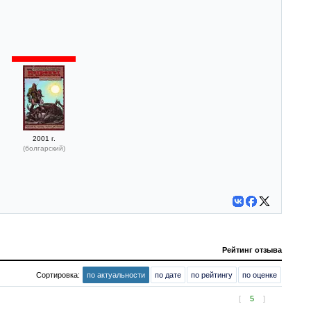
2001 г.
(болгарский)
Рейтинг отзыва
Сортировка:
по актуальности
по дате
по рейтингу
по оценке
[
5
]