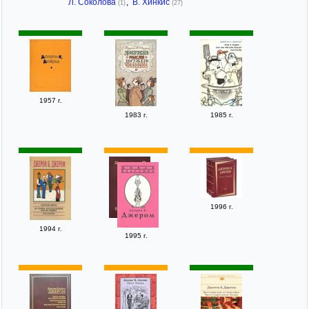
Л. Соколова
,
В. Хинкис
(1)
(27)
1957 г.
1983 г.
1985 г.
1996 г.
1994 г.
1995 г.