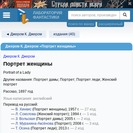
ЛАБОРАТОРИЯ
ФАНТАСТИКИ
поиск по жанру
расширенный
◄ Джером К. Джером
издания (40)
Джером К. Джером «Портрет женщины»
Джером К. Джером
Портрет женщины
Portrait of a Lady
Другие названия: Портрет дамы; Портрет; Портрет леди; Женский
портрет
Рассказ,
1897
год
Язык написания: английский
Перевод на русский:
—
В. Хинкис
(Портрет женщины)
; 1957 г.
— 27 изд.
—
Л. Соколова
(Женский портрет)
; 1994 г.
— 1 изд.
—
З. Вольская
(Портрет дамы)
; 2005 г.
— 2 изд.
—
Л. Мурахина-Аксёнова
(Портрет)
; 2008 г.
— 3 изд.
—
Т. Осина
(Портрет леди)
; 2013 г.
— 2 изд.