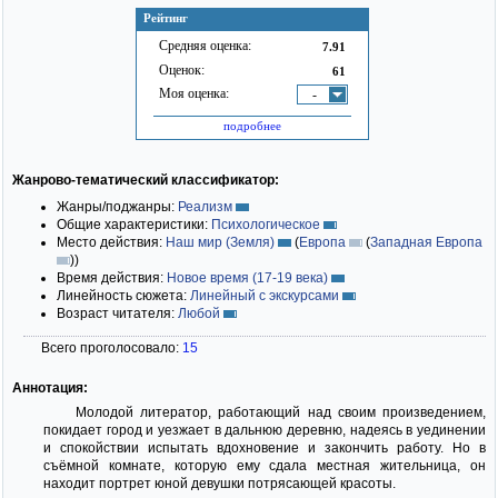
Рейтинг
Средняя оценка:
7.91
Оценок:
61
Моя оценка:
-
подробнее
Жанрово-тематический классификатор:
Жанры/поджанры:
Реализм
Общие характеристики:
Психологическое
Место действия:
Наш мир (Земля)
(
Европа
(
Западная Европа
)
)
Время действия:
Новое время (17-19 века)
Линейность сюжета:
Линейный с экскурсами
Возраст читателя:
Любой
Всего проголосовало:
15
Аннотация:
Молодой литератор, работающий над своим произведением,
покидает город и уезжает в дальнюю деревню, надеясь в уединении
и спокойствии испытать вдохновение и закончить работу. Но в
съёмной комнате, которую ему сдала местная жительница, он
находит портрет юной девушки потрясающей красоты.