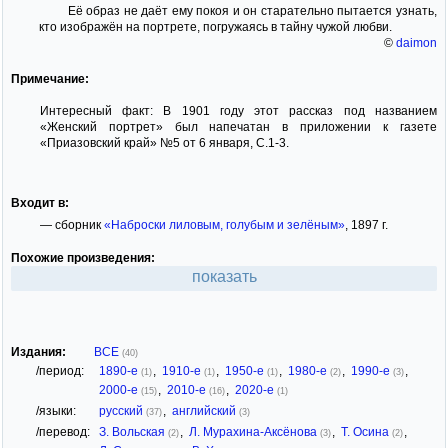
Её образ не даёт ему покоя и он старательно пытается узнать,
кто изображён на портрете, погружаясь в тайну чужой любви.
©
daimon
Примечание:
Интересный факт: В 1901 году этот рассказ под названием
«Женский портрет» был напечатан в приложении к газете
«Приазовский край» №5 от 6 января, С.1-3.
Входит в:
— сборник
«Наброски лиловым, голубым и зелёным»
, 1897 г.
Похожие произведения:
показать
Издания:
ВСЕ
(40)
/период:
1890-е
,
1910-е
,
1950-е
,
1980-е
,
1990-е
,
(1)
(1)
(1)
(2)
(3)
2000-е
,
2010-е
,
2020-е
(15)
(16)
(1)
/языки:
русский
,
английский
(37)
(3)
/перевод:
З. Вольская
,
Л. Мурахина-Аксёнова
,
Т. Осина
,
(2)
(3)
(2)