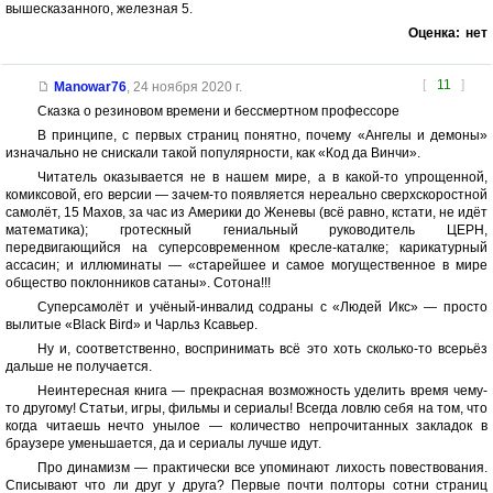
вышесказанного, железная 5.
Оценка:
нет
[
11
]
Manowar76
,
24 ноября 2020 г.
Сказка о резиновом времени и бессмертном профессоре
В принципе, с первых страниц понятно, почему «Ангелы и демоны»
изначально не снискали такой популярности, как «Код да Винчи».
Читатель оказывается не в нашем мире, а в какой-то упрощенной,
комиксовой, его версии — зачем-то появляется нереально сверхскоростной
самолёт, 15 Махов, за час из Америки до Женевы (всё равно, кстати, не идёт
математика); гротескный гениальный руководитель ЦЕРН,
передвигающийся на суперсовременном кресле-каталке; карикатурный
ассасин; и иллюминаты — «старейшее и самое могущественное в мире
общество поклонников сатаны». Сотона!!!
Суперсамолёт и учёный-инвалид содраны с «Людей Икс» — просто
вылитые «Black Bird» и Чарльз Ксавьер.
Ну и, соответственно, воспринимать всё это хоть сколько-то всерьёз
дальше не получается.
Неинтересная книга — прекрасная возможность уделить время чему-
то другому! Статьи, игры, фильмы и сериалы! Всегда ловлю себя на том, что
когда читаешь нечто унылое — количество непрочитанных закладок в
браузере уменьшается, да и сериалы лучше идут.
Про динамизм — практически все упоминают лихость повествования.
Списывают что ли друг у друга? Первые почти полторы сотни страниц