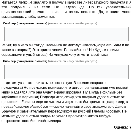
Читается легко. Я знал,что я получу в качестве литературного продукта и я
это получил. 7 из семи. Не шедевр -да. Но как увлекательный
приключенческий роман — очень и очень неплохо. Да, в книге много
вызывающих улыбку моментов.
Спойлер (раскрытие сюжета)
(кликните по нему, чтобы увидеть)
Как всеми упоминаемое и по делу планирование главного героя на
чехле вертолетном в качестве парашюта.
Ребят, ну а чего вы так до Флеминга не доколупывались,когда его Бонд и не
такое вытворял?) Это приключения! Расслабьтесь! Не будьте такими
серьезными и улыбнитесь) Из минусов хочу отметить всё-таки
Спойлер (раскрытие сюжета)
(кликните по нему, чтобы увидеть)
присутствующие жестокие сцены убийств и эпизоды сексуального
характера с участием ассасина
— детям, увы, такое читать не посоветую. В зрелом возрасте —
пожалуйста) Но прекрасно понимаю, что автор при написании уже первой
книги надеялся, что она будет экранизирована. Ну а куда в фильме без
клубнички и перчинки) Подводя итог, скажу, что получил удовольствие от
прочтения. Если вы еще не читали и ищете что бы прочитать,например, в
поезде/ самолете/автобусе — смело начинайте своё знакомство с Дэном
Брауном и замечательным переводчиком на русский Глебом Косовым. Не
меньше удовольствия получите,чем от просмотра какого-нибудь
остросюжетного боевика/триллера.
Оценка:
7