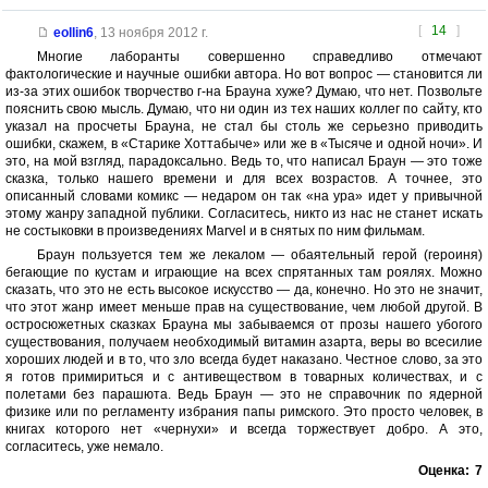
[
14
]
eollin6
,
13 ноября 2012 г.
Многие лаборанты совершенно справедливо отмечают
фактологические и научные ошибки автора. Но вот вопрос — становится ли
из-за этих ошибок творчество г-на Брауна хуже? Думаю, что нет. Позвольте
пояснить свою мысль. Думаю, что ни один из тех наших коллег по сайту, кто
указал на просчеты Брауна, не стал бы столь же серьезно приводить
ошибки, скажем, в «Старике Хоттабыче» или же в «Тысяче и одной ночи». И
это, на мой взгляд, парадоксально. Ведь то, что написал Браун — это тоже
сказка, только нашего времени и для всех возрастов. А точнее, это
описанный словами комикс — недаром он так «на ура» идет у привычной
этому жанру западной публики. Согласитесь, никто из нас не станет искать
не состыковки в произведениях Marvel и в снятых по ним фильмам.
Браун пользуется тем же лекалом — обаятельный герой (героиня)
бегающие по кустам и играющие на всех спрятанных там роялях. Можно
сказать, что это не есть высокое искусство — да, конечно. Но это не значит,
что этот жанр имеет меньше прав на существование, чем любой другой. В
остросюжетных сказках Брауна мы забываемся от прозы нашего убогого
существования, получаем необходимый витамин азарта, веры во всесилие
хороших людей и в то, что зло всегда будет наказано. Честное слово, за это
я готов примириться и с антивеществом в товарных количествах, и с
полетами без парашюта. Ведь Браун — это не справочник по ядерной
физике или по регламенту избрания папы римского. Это просто человек, в
книгах которого нет «чернухи» и всегда торжествует добро. А это,
согласитесь, уже немало.
Оценка:
7