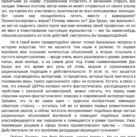
принятыми за норму: стремлением отомстить и желанием открыть все
загадки. Именно поэтому автор никак не может оторваться от своего альтер
эго, заставляя его участвовать практически во всех описываемых эпизодах.
Вот зачем ему понадобилось лететь вместе с камерарием?
Проконтролировать взрыв? Почему именно он? Дэн Браун, как журналист,
не мог не наделить своего героя чертами человека своей профессии, но он
же ввел в повествование настоящих журналистов — мог бы каким-нибудь
образом расширить их поле действий, смотрелось бы правдоподобней.
Но в такой книге правдоподобно звучат только банальные экскурсы в
историю искусства. Что же касается тем науки и религии, то первая
коробила мое сознание нелепостью объяснений, а вторая отсылала к
пустоте концептуализма — вроде очень много разговоров о церкви, римских
папах, вере вообще, а на самом деле под этими наименованиями Дэн
Браун все это время вел речь об этике, морали и ограничивался
рациональным подходом к действительности. И если то, что касается
науки, подтвердилось экспертами, то бредятина, которая была притянута к
пониманию веры, такого однозначного «фи» не получила. Кстати, в связи с
тем, что ученый ЦЕРНа изобрел нечто фантастическое, расходящееся по
свойствам с реальной антиматерией, можно считать, что перед нами
образчик научно-фантастического хоррора в современной интерпретации.
Забавно, что та же самая идея — чудесное изобретение, имеющее
обратную сторону — осталась той же со времен первых романтических
рассказов ужасов, а сейчас читатель воспринимает подобные вещи частью
рационально объяснимой вселенной и помещает подобные сюжеты
классифицируются как терроризм и помещаются в рамки триллера. Ужас
перемещен разумом в сферу более прагматического чувства — страха.
Действительно ли это проблема деградации верующего сознания?