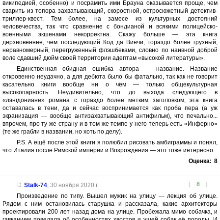
википедией, особенно) и посрамить ими Брауна оказывается проще, чем
сварить из топора захватывающий, скоростной, остросюжетный детектив-
триллер-квест. Тем более, на замесе из культурных достояний
человечества, так что сравнение с бондианой и всякими полицейско-
военными экшенами некорректна. Скажу больше — эта книга
дерзновеннее, чем последующий Код да Винчи, гораздо более грузный,
неравномерный, перегруженный флэшбеками, словно по наивной доброй
воле сдавший дюйм своей территории адептам «высокой литературы».
Единственная обидная ошибка автора — название. Название
откровенно неудачно, а для дебюта было бы фатально, так как не говорит
касательно книги вообще ни о чём — только общекультурная
высокопарность. Неудивительно, что до выхода следующего в
«лэнгдониане» романа с гораздо более метким заголовком, эта книга
оставалась в тени, да и сейчас воспринимается как проба пера (а уж
экранизация — вообще антизахватывающий антифильм), что печально...
впрочем, про ту же страну и в том же темпе у него теперь есть «Инферно»
(те же грабли в названии, но хоть по делу).
P.S. А ещё после этой книги я полюбил рисовать амбиграммы и понял,
что Италия после Римской империи и Возрождения — это тоже интересно.
Оценка:
8
[
8
]
Stalk-74
,
30 ноября 2020 г.
Произведение по типу. Вышел мужик на улицу — лекция об улице.
Рядом с ним остановилась старушка и рассказала, какие архитекторы
проектировали 200 лет назад дома на улице. Пробежала мимо собачка, и
гавканием поведала об особенностях хвостов и ушей собак её породы. И