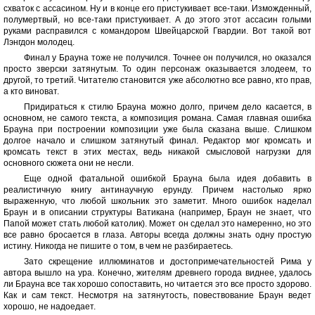
схваток с ассасином. Ну и в конце его пристукивает все-таки. Изможденный,
полумертвый, но все-таки пристукивает. А до этого этот ассасин голыми
руками расправился с командором Швейцарской Гвардии. Вот такой вот
Лэнгдон молодец.
Финал у Брауна тоже не получился. Точнее он получился, но оказался
просто зверски затянутым. То один персонаж оказывается злодеем, то
другой, то третий. Читателю становится уже абсолютно все равно, кто прав,
а кто виноват.
Придираться к стилю Брауна можно долго, причем дело касается, в
основном, не самого текста, а композиция романа. Самая главная ошибка
Брауна при построении композиции уже была сказана выше. Слишком
долгое начало и слишком затянутый финал. Редактор мог кромсать и
кромсать текст в этих местах, ведь никакой смысловой нагрузки для
основного сюжета они не несли.
Еще одной фатальной ошибкой Брауна была идея добавить в
реалистичную книгу антинаучную ерунду. Причем настолько ярко
выраженную, что любой школьник это заметит. Много ошибок наделал
Браун и в описании структуры Ватикана (например, Браун не знает, что
Папой может стать любой католик). Может он сделал это намеренно, но это
все равно бросается в глаза. Авторы всегда должны знать одну простую
истину. Никогда не пишите о том, в чем не разбираетесь.
Зато скрещение иллюминатов и достопримечательностей Рима у
автора вышло на ура. Конечно, жителям древнего города виднее, удалось
ли Брауна все так хорошо сопоставить, но читается это все просто здорово.
Как и сам текст. Несмотря на затянутость, повествование Браун ведет
хорошо, не надоедает.