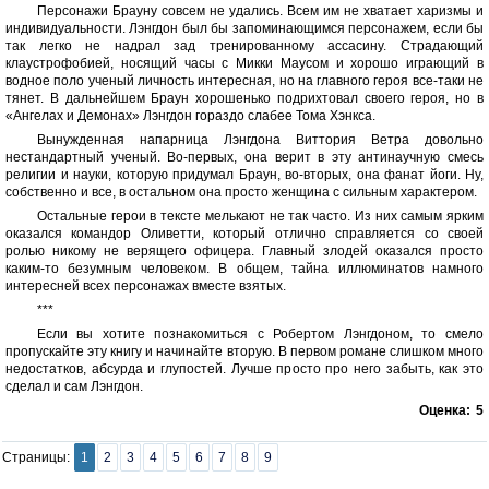
Персонажи Брауну совсем не удались. Всем им не хватает харизмы и
индивидуальности. Лэнгдон был бы запоминающимся персонажем, если бы
так легко не надрал зад тренированному ассасину. Страдающий
клаустрофобией, носящий часы с Микки Маусом и хорошо играющий в
водное поло ученый личность интересная, но на главного героя все-таки не
тянет. В дальнейшем Браун хорошенько подрихтовал своего героя, но в
«Ангелах и Демонах» Лэнгдон гораздо слабее Тома Хэнкса.
Вынужденная напарница Лэнгдона Виттория Ветра довольно
нестандартный ученый. Во-первых, она верит в эту антинаучную смесь
религии и науки, которую придумал Браун, во-вторых, она фанат йоги. Ну,
собственно и все, в остальном она просто женщина с сильным характером.
Остальные герои в тексте мелькают не так часто. Из них самым ярким
оказался командор Оливетти, который отлично справляется со своей
ролью никому не верящего офицера. Главный злодей оказался просто
каким-то безумным человеком. В общем, тайна иллюминатов намного
интересней всех персонажах вместе взятых.
***
Если вы хотите познакомиться с Робертом Лэнгдоном, то смело
пропускайте эту книгу и начинайте вторую. В первом романе слишком много
недостатков, абсурда и глупостей. Лучше просто про него забыть, как это
сделал и сам Лэнгдон.
Оценка:
5
Страницы:
1
2
3
4
5
6
7
8
9