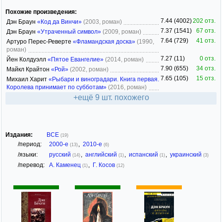
Похожие произведения:
7.44 (4002)
202 отз.
Дэн Браун
«Код да Винчи»
(2003, роман)
7.37 (1541)
67 отз.
Дэн Браун
«Утраченный символ»
(2009, роман)
7.64 (729)
41 отз.
Артуро Перес-Реверте
«Фламандская доска»
(1990,
роман)
7.27 (11)
0 отз.
Йен Колдуэлл
«Пятое Евангелие»
(2014, роман)
7.90 (655)
34 отз.
Майкл Крайтон
«Рой»
(2002, роман)
7.65 (105)
15 отз.
Михаил Харит
«Рыбари и виноградари. Книга первая.
Королева принимает по субботам»
(2016, роман)
+ещё 9 шт. похожего
Издания:
ВСЕ
(19)
/период:
2000-е
,
2010-е
(13)
(6)
/языки:
русский
,
английский
,
испанский
,
украинский
(14)
(1)
(1)
(3)
/перевод:
А. Каменец
,
Г. Косов
(1)
(12)