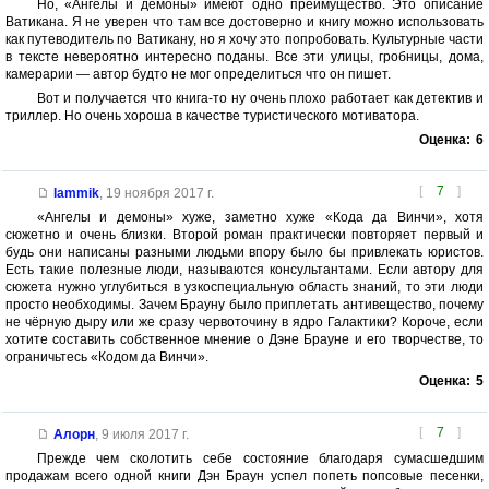
Но, «Ангелы и демоны» имеют одно преимущество. Это описание
Ватикана. Я не уверен что там все достоверно и книгу можно использовать
как путеводитель по Ватикану, но я хочу это попробовать. Культурные части
в тексте невероятно интересно поданы. Все эти улицы, гробницы, дома,
камерарии — автор будто не мог определиться что он пишет.
Вот и получается что книга-то ну очень плохо работает как детектив и
триллер. Но очень хороша в качестве туристического мотиватора.
Оценка:
6
[
7
]
lammik
,
19 ноября 2017 г.
«Ангелы и демоны» хуже, заметно хуже «Кода да Винчи», хотя
сюжетно и очень близки. Второй роман практически повторяет первый и
будь они написаны разными людьми впору было бы привлекать юристов.
Есть такие полезные люди, называются консультантами. Если автору для
сюжета нужно углубиться в узкоспециальную область знаний, то эти люди
просто необходимы. Зачем Брауну было приплетать антивещество, почему
не чёрную дыру или же сразу червоточину в ядро Галактики? Короче, если
хотите составить собственное мнение о Дэне Брауне и его творчестве, то
ограничьтесь «Кодом да Винчи».
Оценка:
5
[
7
]
Алорн
,
9 июля 2017 г.
Прежде чем сколотить себе состояние благодаря сумасшедшим
продажам всего одной книги Дэн Браун успел попеть попсовые песенки,