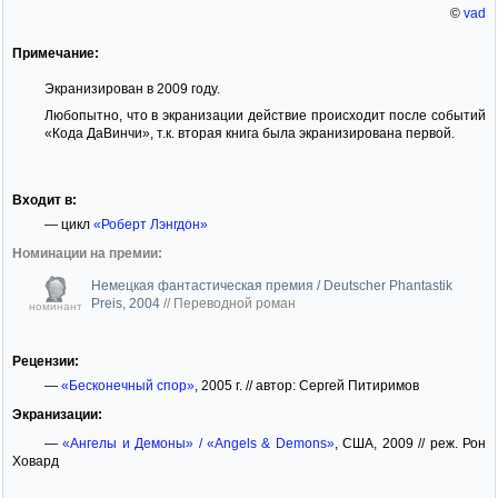
©
vad
Примечание:
Экранизирован в 2009 году.
Любопытно, что в экранизации действие происходит после событий
«Кода ДаВинчи», т.к. вторая книга была экранизирована первой.
Входит в:
— цикл
«Роберт Лэнгдон»
Номинации на премии:
Немецкая фантастическая премия / Deutscher Phantastik
Preis, 2004
//
Переводной роман
номинант
Рецензии:
—
«Бесконечный спор»
, 2005 г. // автор: Сергей Питиримов
Экранизации:
—
«Ангелы и Демоны» / «Angels & Demons»
, США, 2009 // реж. Рон
Ховард