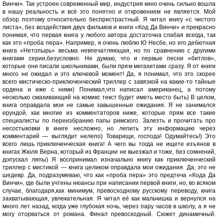
Винчи». Так устроен современный мир, индустрия кино очень сильно вошла
в нашу реальность и всё это понятно и откровением не является. Мой
обзор поэтому относительно беспристрастный. Я читал книгу «с чистого
листа», без воздействия двух фильмов и книги «Код Да Винчи» и прекрасно
понимая, что первая книга у любого автора достаточна слабая всегда, так
как это «проба пера». Например, я очень люблю Ю Несбе, но его дебютная
книга «Нетопырь» весьма невпечатляющая, но по сравнению с другими
книгами серии,безусловно. Не думаю, что и первые песни «битлов»,
которые они писали школьниками, были прям мегахитами сразу. Я от книги
много не ожидал и это ключевой момент! Да, я понимал, что это скорее
всего мистическо-приключенческий триллер с завязкой на какие-то тайные
ордена и иже с ними) Понимал,что написал американец, а потому
несколько смахивающий на комикс текст будет иметь место быть) В целом,
книга оправдала мои не самые завышенные ожидания. Я не занимался
ерундой, как многие из комментаторов ниже, которые прям все такие
специалисты по переизбранию папы римского. Залезть и прочитать про
несостыковки в книге несложно, но лепить эту информацию через
комментарий — выглядит нелепо) Товарищи, господа! Одумайтесь!) Это
всего лишь приключенческая книга! А чего вы тогда не ищете изъянов в
книгах Жюля Верна, который из Франции не выезжал и тоже, без сомнений,
допускал ляпы) Я воспринимал изначально книгу как приключенческий
триллер с мистикой — книга целиком оправдала мои ожидания. Да, это не
шедевр. Да, подразумеваю, что как «проба пера» это предтеча «Кода Да
Винчи», где были учтены нюансы при написании первой книги, но, во всяком
случае, благодаря,как минимум, превосходному русскому переводу, книга
захватывающая, увлекательная. Я читал её как мальчишка и вернулся на
много лет назад, когда уже глубокая ночь, через пару часов в школу, а я не
могу оторваться от романа. Финал превосходный. Сюжет динамичный.