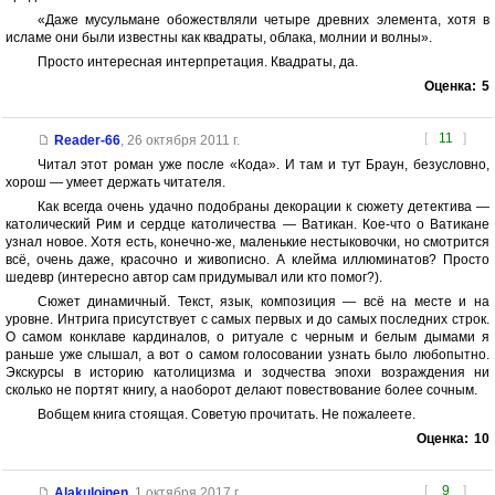
«Даже мусульмане обожествляли четыре древних элемента, хотя в
исламе они были известны как квадраты, облака, молнии и волны».
Просто интересная интерпретация. Квадраты, да.
Оценка:
5
[
11
]
Reader-66
,
26 октября 2011 г.
Читал этот роман уже после «Кода». И там и тут Браун, безусловно,
хорош — умеет держать читателя.
Как всегда очень удачно подобраны декорации к сюжету детектива —
католический Рим и сердце католичества — Ватикан. Кое-что о Ватикане
узнал новое. Хотя есть, конечно-же, маленькие нестыковочки, но смотрится
всё, очень даже, красочно и живописно. А клейма иллюминатов? Просто
шедевр (интересно автор сам придумывал или кто помог?).
Сюжет динамичный. Текст, язык, композиция — всё на месте и на
уровне. Интрига присутствует с самых первых и до самых последних строк.
О самом конклаве кардиналов, о ритуале с черным и белым дымами я
раньше уже слышал, а вот о самом голосовании узнать было любопытно.
Экскурсы в историю католицизма и зодчества эпохи возраждения ни
сколько не портят книгу, а наоборот делают повествование более сочным.
Вобщем книга стоящая. Советую прочитать. Не пожалеете.
Оценка:
10
[
9
]
Alakuloinen
,
1 октября 2017 г.