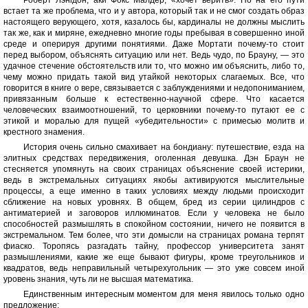
Роберт Лэнгдон, аки Фокс Малдер, «хочет верить». Но на его пути
встает та же проблема, что и у автора, который так и не смог создать образ
настоящего верующего, хотя, казалось бы, кардиналы не должны мыслить
так же, как и миряне, ежедневно многие годы пребывая в совершенно иной
среде и оперируя другими понятиями. Даже Мортати почему-то стоит
перед выбором, объяснять ситуацию или нет. Ведь чудо, по Брауну, — это
удачное стечение обстоятельств или то, что можно им объяснить, либо то,
чему можно придать такой вид утайкой некоторых слагаемых. Все, что
говорится в книге о вере, связывается с заблуждениями и недопониманием,
привязанным больше к естественно-научной сфере. Что касается
человеческих взаимоотношений, то церковники почему-то путают ее с
этикой и моралью для пущей «убедительности» с примесью молитв и
крестного знамения.
История очень сильно смахивает на бондиану: путешествие, езда на
элитных средствах передвижения, оголенная девушка. Дэн Браун не
стесняется упомянуть на своих страницах объяснение своей истерики,
ведь в экстремальных ситуациях якобы активируются мыслительные
процессы, а еще именно в таких условиях между людьми происходит
сближение на новых уровнях. В общем, бред из серии цилиндров с
антиматерией и заговоров иллюминатов. Если у человека не было
способностей размышлять в спокойном состоянии, ничего не появится в
экстремальном. Тем более, что эти домысли на страницах романа терпят
фиаско. Торопясь разгадать тайну, профессор университета занят
размышлениями, какие же еще бывают фигуры, кроме треугольников и
квадратов, ведь неправильный четырехугольник — это уже совсем иной
уровень знания, чуть ли не высшая математика.
Единственным интересным моментом для меня явилось только одно
предложение: