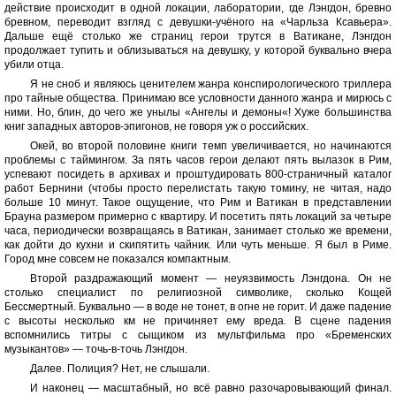
действие происходит в одной локации, лаборатории, где Лэнгдон, бревно
бревном, переводит взгляд с девушки-учёного на «Чарльза Ксавьера».
Дальше ещё столько же страниц герои трутся в Ватикане, Лэнгдон
продолжает тупить и облизываться на девушку, у которой буквально вчера
убили отца.
Я не сноб и являюсь ценителем жанра конспирологического триллера
про тайные общества. Принимаю все условности данного жанра и мирюсь с
ними. Но, блин, до чего же унылы «Ангелы и демоны«! Хуже большинства
книг западных авторов-эпигонов, не говоря уж о российских.
Окей, во второй половине книги темп увеличивается, но начинаются
проблемы с таймингом. За пять часов герои делают пять вылазок в Рим,
успевают посидеть в архивах и проштудировать 800-страничный каталог
работ Бернини (чтобы просто перелистать такую томину, не читая, надо
больше 10 минут. Такое ощущение, что Рим и Ватикан в представлении
Брауна размером примерно с квартиру. И посетить пять локаций за четыре
часа, периодически возвращаясь в Ватикан, занимает столько же времени,
как дойти до кухни и скипятить чайник. Или чуть меньше. Я был в Риме.
Город мне совсем не показался компактным.
Второй раздражающий момент — неуязвимость Лэнгдона. Он не
столько специалист по религиозной символике, сколько Кощей
Бессмертный. Буквально — в воде не тонет, в огне не горит. И даже падение
с высоты несколько км не причиняет ему вреда. В сцене падения
вспомнились титры с сыщиком из мультфильма про «Бременских
музыкантов» — точь-в-точь Лэнгдон.
Далее. Полиция? Нет, не слышали.
И наконец — масштабный, но всё равно разочаровывающий финал.