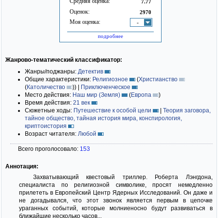
Средняя оценка:
7.77
Оценок:
2970
Моя оценка:
-
подробнее
Жанрово-тематический классификатор:
Жанры/поджанры:
Детектив
Общие характеристики:
Религиозное
(
Христианство
(
Католичество
)
)
|
Приключенческое
Место действия:
Наш мир (Земля)
(
Европа
)
Время действия:
21 век
Сюжетные ходы:
Путешествие к особой цели
|
Теория заговора,
тайное общество, тайная история мира, конспирология,
криптоистория
Возраст читателя:
Любой
Всего проголосовало:
153
Аннотация:
Захватывающий квестовый триллер. Роберта Лэнгдона,
специалиста по религиозной символике, просят немедленно
прилететь в Европейский Центр Ядерных Исследований. Он даже и
не догадывался, что этот звонок является первым в цепочке
ураганных событий, которые молниеносно будут развиваться в
ближайшие несколько часов...