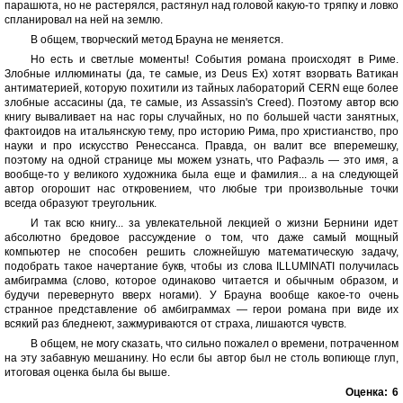
парашюта, но не растерялся, растянул над головой какую-то тряпку и ловко
спланировал на ней на землю.
В общем, творческий метод Брауна не меняется.
Но есть и светлые моменты! События романа происходят в Риме.
Злобные иллюминаты (да, те самые, из Deus Ex) хотят взорвать Ватикан
антиматерией, которую похитили из тайных лабораторий CERN еще более
злобные ассасины (да, те самые, из Assassin's Creed). Поэтому автор всю
книгу вываливает на нас горы случайных, но по большей части занятных,
фактоидов на итальянскую тему, про историю Рима, про христианство, про
науки и про искусство Ренессанса. Правда, он валит все вперемешку,
поэтому на одной странице мы можем узнать, что Рафаэль — это имя, а
вообще-то у великого художника была еще и фамилия... а на следующей
автор огорошит нас откровением, что любые три произвольные точки
всегда образуют треугольник.
И так всю книгу... за увлекательной лекцией о жизни Бернини идет
абсолютно бредовое рассуждение о том, что даже самый мощный
компьютер не способен решить сложнейшую математическую задачу,
подобрать такое начертание букв, чтобы из слова ILLUMINATI получилась
амбиграмма (слово, которое одинаково читается и обычным образом, и
будучи перевернуто вверх ногами). У Брауна вообще какое-то очень
странное представление об амбиграммах — герои романа при виде их
всякий раз бледнеют, зажмуриваются от страха, лишаются чувств.
В общем, не могу сказать, что сильно пожалел о времени, потраченном
на эту забавную мешанину. Но если бы автор был не столь вопиюще глуп,
итоговая оценка была бы выше.
Оценка:
6