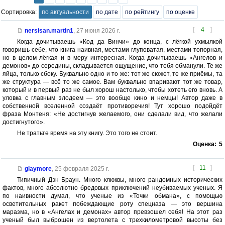
Сортировка:
по актуальности
по дате
по рейтингу
по оценке
[
4
]
nersisan.martin1
,
27 июня 2026 г.
Когда дочитываешь «Код да Винчи» до конца, с лёгкой ухмылкой
говоришь себе, что книга наивная, местами глуповатая, местами топорная,
но в целом лёгкая и в меру интересная. Когда дочитываешь «Ангелов и
демонов» до середины, складывается ощущение, что тебя обманули. Те же
яйца, только сбоку. Буквально одно и то же: тот же сюжет, те же приёмы, та
же структура — всё то же самое. Вам буквально впаривают тот же товар,
который и в первый раз не был хорош настолько, чтобы хотеть его вновь. А
уловка с главным злодеем — это вообще кино и немцы! Автор даже в
собственной вселенной создаёт противоречия! Тут хорошо подойдёт
фраза Монтеня: «Не достигнув желаемого, они сделали вид, что желали
достигнутого».
Не тратьте время на эту книгу. Это того не стоит.
Оценка:
5
[
11
]
glaymore
,
25 февраля 2025 г.
Типичный Дэн Браун. Много клюквы, много рандомных исторических
фактов, много абсолютно бредовых приключений неубиваемых ученых. Я
по наивности думал, что ученые из «Точки обмана», с помощью
осветительных ракет побеждающие роту спецназа — это вершина
маразма, но в «Ангелах и демонах» автор превзошел себя! На этот раз
ученый был выброшен из вертолета с трехкилометровой высоты без