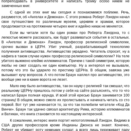
попреподавать в университете и написать тройку особо никем не
замеченных книг.
С одной их этих книг мы сегодня и познакомимся поближе. Речь,
разумеется, об «Ангелах и Демонах». С этого романа Роберт Лэнгдон начал
свое путешествие по различным музеям, церквям и храмам, которое
продолжается на протяжении четырех книг и идейно никак не меняется.
Если вы читали хотя бы один роман про Роберта Лэнгдона, то с
легкостью можете рассказать, как будут развиваться события в остальных.
В «Ангелах и Демонах» Лэнгдон, профессор религиозной символогии,
срочно вызван в ЦЕРН. Убит ученый, разрабатывающий технологию
получения антивещества. Антивещество украдено. Читатель спросит, ну а
нафига в таком случае нужен профессор религиозной символогии? На теле
убитого выжжено клеймо иллюминатов. Причем с такой симметрии, которую
якобы не смог создать ни один компьютер. Ну а интерпол не вызывали,
потому что это бы ударило по престижу ЦЕРНа. В общем, завязка уже
вызывает кучу вопросов. А что потом Браун наплел про антивещество, это
вообще уже ни в какие ворота не лезет.
Мало ему было антивещества, так он науку с религией так смешал, что
реальному ЦЕРНу пришлось потом у себя на сайте разъяснять, что то что
написал Браун полная ерунда. И всей этой ересью Браун занимается 100
страниц! В общем, можно смело их пролистывать и начинать читать со сто
первой. Вот тут уже начинается то, за что так полюбили читатели «Код Да
Винчи». Браун так удачно связал архитектуру Рима, историю иллюминатов
и Ватикан, что книга становится по настоящему интересной.
К сожалению, интерес книги портит непотопляемый Лэнгдон. Видимо в
США других профессоров кроме Индианы Джонса не знают. Конечно,
Роберт не убивает роту немецких солдат, а всего лишь переживает пару