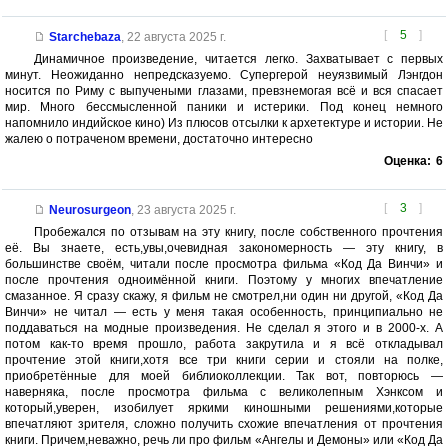
[
5
]
Starchebaza
,
22 августа 2025 г.
Динамичное произведение, читается легко. Захватывает с первых
минут. Неожиданно непредсказуемо. Супергерой неуязвимый Лэнгдон
носится по Риму с выпучеными глазами, превзнемогая всё и вся спасает
мир. Много бессмысленной паники и истерики. Под конец немного
напомнило индийское кино) Из плюсов отсылки к архетектуре и истории. Не
жалею о потраченом времени, достаточно интересно
Оценка:
6
[
3
]
Neurosurgeon
,
23 августа 2025 г.
Пробежался по отзывам на эту книгу, после собственного прочтения
её. Вы знаете, есть,увы,очевидная закономерность — эту книгу, в
большинстве своём, читали после просмотра фильма «Код Да Винчи» и
после прочтения одноимённой книги. Поэтому у многих впечатление
смазанное. Я сразу скажу, я фильм не смотрел,ни один ни другой, «Код Да
Винчи» не читал — есть у меня такая особенность, принципиально не
поддаваться на модные произведения. Не сделал я этого и в 2000-х. А
потом как-то время прошло, работа закрутила и я всё откладывал
прочтение этой книги,хотя все три книги серии и стояли на полке,
приобретённые для моей библиоколлекции. Так вот, повторюсь —
наверняка, после просмотра фильма с великолепным Хэнксом и
который,уверен, изобилует яркими киношными решениями,которые
впечатляют зрителя, сложно получить схожие впечатления от прочтения
книги. Причем,неважно, речь ли про фильм «Ангелы и Демоны» или «Код Да