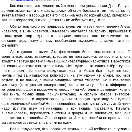
Как известно, интеллигентный человек при упоминании Дэна Брауна
должен хмуриться и стучать кулаками об стол, брюзжа о том, что автор не
знает матчасти и вообще вся его писанина есть позорный бред: камерарий
так не выбирается, антивещество так не действует и т.д. и т.п.
Обыватель часто не понимает, зачем он читает книги, почему А ему
нравится, а Б не нравится. Обыватель хватается за ярлыки, примыкает к
стаям, делит мир надвое и в принципе счастлив... пока не замечает, что
фекалии вдруг кажутся ему необычайно вкусными... а может, это не
фекалии?
Да, я кушаю фекалии. Эта фекаленция более чем показательна. У
меня и всех моих знакомых, которые не постыдились её прочитать, она
входит в первую десятку сильнейших литературных наркотиков. Наркотиков
от слова «невозможно оторваться». Нет, хуже — от слова «Чёрт, суп на
плите сгорел... фиг с ним, следующая глава...». Может быть люди, которые
круглый год зачитываются pulp-fiction, на эту удочку не клюют, но, чёрт
возьми, я не помню, с каким эмоциями читал Умберто Эко и квантовую
механику (хотя усвоил содержимое), но я не могу забыть эйфорию, с
которой поглощал в промежутке между ними «Ангелов и демонов» (хотя о
чём книга, помню лишь приблизительно). А сколько мэтров, знатоков,
профессионалов и лауреатов пишут смертельную скукотищу без единой
фактологической ошибки! Нет, определённо, сюжетную структуру этой книги
надо изучать всем начинающим и кончающим писателям. Изучать,
анализировать, переводить в схемы и графы и не плеваться, мол, она
простая как три копейки. Она не простая. Или три копейки не простые, раз
вы умудряетесь писать нетленки на одну.
Вот и получается, что набраться точных знаний (сейчас-то, с гуглом и