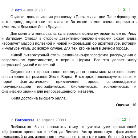
[
2
]
deti
,
4 мая 2025 г.
Отдавая дань почтения усопшему в Пасхальные дни Папе Франциску,
и в период подготовки конклава в Ватикане самое время перечитать
«Ангелы и Демоны» Дена Брауна.
Для меня эта книга стала, культурологическим путеводителем по Риму
и Ватикану. Отведя в сторону детективно-приключенческий сюжет, книга
изобилует массой полезной и новой информации об архитектуре, истории
и культуре Рима. Во всяком случае, для тех, кто не был в Вечном городе.
Живой литературный стиль, религиозно-философские рассуждения о
современном христианстве, о вере и Церкви. Все это делает книгу
актуальной, умной и полезной.
Ощущение от прочитанного неожиданно напомнило мне юношеские
впечатления от романов Жюля Верна. В которых головокружительные и
порой фантастические приключения героев, сопровождаются
популяризацией географических, биологических, зоологических и
физических знаний для непросвещенного читателя.
Книга достойна высшего балла.
Оценка:
10
[
12
]
Baronessa
,
16 апреля 2009 г.
Любопытно было прочитать книгу, с учетом уже прочитанной
«Цифровая крепость» и «Код да Винчи». Автор использует фактически
одинаковый стиль изложения романа, все также как в кино, большой клубок