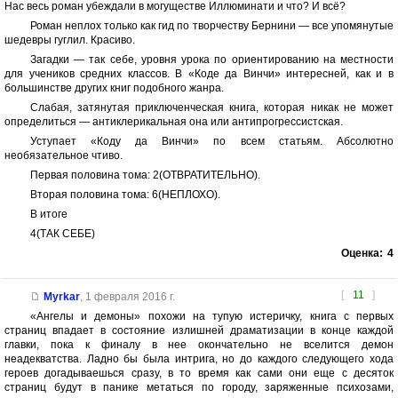
Нас весь роман убеждали в могуществе Иллюминати и что? И всё?
Роман неплох только как гид по творчеству Бернини — все упомянутые
шедевры гуглил. Красиво.
Загадки — так себе, уровня урока по ориентированию на местности
для учеников средних классов. В «Коде да Винчи» интересней, как и в
большинстве других книг подобного жанра.
Слабая, затянутая приключенческая книга, которая никак не может
определиться — антиклерикальная она или антипрогрессистская.
Уступает «Коду да Винчи» по всем статьям. Абсолютно
необязательное чтиво.
Первая половина тома: 2(ОТВРАТИТЕЛЬНО).
Вторая половина тома: 6(НЕПЛОХО).
В итоге
4(ТАК СЕБЕ)
Оценка:
4
[
11
]
Myrkar
,
1 февраля 2016 г.
«Ангелы и демоны» похожи на тупую истеричку, книга с первых
страниц впадает в состояние излишней драматизации в конце каждой
главки, пока к финалу в нее окончательно не вселится демон
неадекватства. Ладно бы была интрига, но до каждого следующего хода
героев догадываешься сразу, в то время как сами они еще с десяток
страниц будут в панике метаться по городу, заряженные психозами,