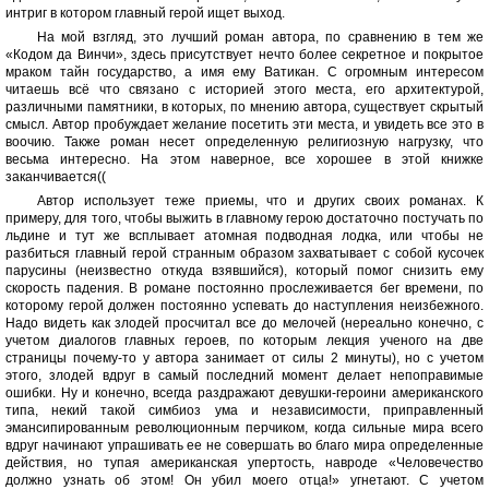
интриг в котором главный герой ищет выход.
На мой взгляд, это лучший роман автора, по сравнению в тем же
«Кодом да Винчи», здесь присутствует нечто более секретное и покрытое
мраком тайн государство, а имя ему Ватикан. С огромным интересом
читаешь всё что связано с историей этого места, его архитектурой,
различными памятники, в которых, по мнению автора, существует скрытый
смысл. Автор пробуждает желание посетить эти места, и увидеть все это в
воочию. Также роман несет определенную религиозную нагрузку, что
весьма интересно. На этом наверное, все хорошее в этой книжке
заканчивается((
Автор использует теже приемы, что и других своих романах. К
примеру, для того, чтобы выжить в главному герою достаточно постучать по
льдине и тут же всплывает атомная подводная лодка, или чтобы не
разбиться главный герой странным образом захватывает с собой кусочек
парусины (неизвестно откуда взявшийся), который помог снизить ему
скорость падения. В романе постоянно прослеживается бег времени, по
которому герой должен постоянно успевать до наступления неизбежного.
Надо видеть как злодей просчитал все до мелочей (нереально конечно, с
учетом диалогов главных героев, по которым лекция ученого на две
страницы почему-то у автора занимает от силы 2 минуты), но с учетом
этого, злодей вдруг в самый последний момент делает непоправимые
ошибки. Ну и конечно, всегда раздражают девушки-героини американского
типа, некий такой симбиоз ума и независимости, приправленный
эмансипированным революционным перчиком, когда сильные мира всего
вдруг начинают упрашивать ее не совершать во благо мира определенные
действия, но тупая американская упертость, навроде «Человечество
должно узнать об этом! Он убил моего отца!» угнетают. С учетом