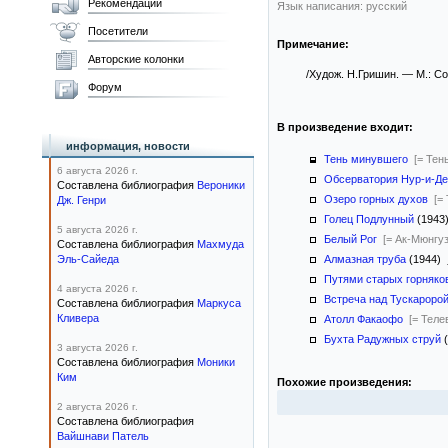
Рекомендации
Язык написания: русский
Посетители
Примечание:
Авторские колонки
/Худож. Н.Гришин. — М.: Сов
Форум
В произведение входит:
информация, новости
Тень минувшего
[= Тен
6 августа 2026 г.
Обсерватория Нур-и-Д
Составлена библиография
Вероники
Озеро горных духов
[=
Дж. Генри
Голец Подлунный
(194
5 августа 2026 г.
Белый Рог
[= Ак-Мюнгуз
Составлена библиография
Махмуда
Эль-Сайеда
Алмазная труба
(1944)
Путями старых горняко
4 августа 2026 г.
Встреча над Тускароро
Составлена библиография
Маркуса
Кливера
Атолл Факаофо
[= Теле
Бухта Радужных струй
(
3 августа 2026 г.
Составлена библиография
Моники
Ким
Похожие произведения:
2 августа 2026 г.
Составлена библиография
Вайшнави Патель