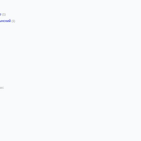
-е
(1)
ынский
(1)
ах: