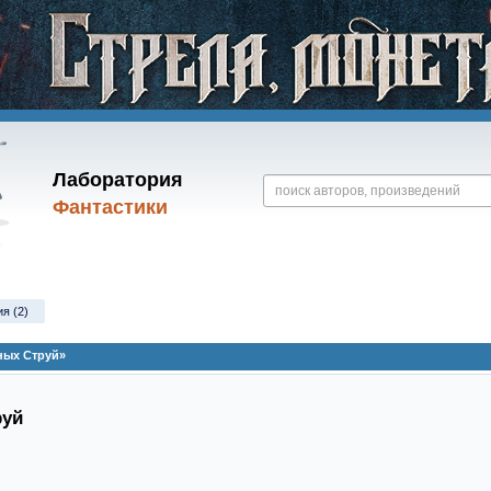
Лаборатория
Фантастики
я (2)
ных Струй»
руй