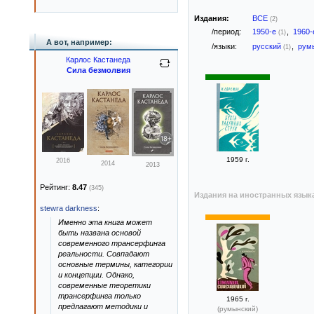
Издания:
ВСЕ
(2)
/период:
1950-е
,
1960
(1)
А вот, например:
/языки:
русский
,
рум
(1)
Карлос Кастанеда
Сила безмолвия
1959 г.
2016
2014
2013
Рейтинг:
8.47
(345)
Издания на иностранных язык
stewra darkness
:
Именно эта книга может
быть названа основой
современного трансерфинга
реальности. Совпадают
основные термины, категории
и концепции. Однако,
современные теоретики
трансерфинга только
1965 г.
предлагают методики и
(румынский)