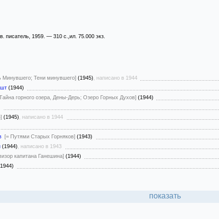
. писатель, 1959. — 310 с.,ил. 75.000 экз.
ь Минувшего; Тени минувшего]
(1945)
, написано в 1944
ешт
(1944)
 Тайна горного озера, Дены-Дерь; Озеро Горных Духов]
(1944)
3)
]
(1945)
, написано в 1944
в
[= Путями Старых Горняков]
(1943)
й
(1944)
, написано в 1943
визор капитана Ганешина]
(1944)
1944)
показать