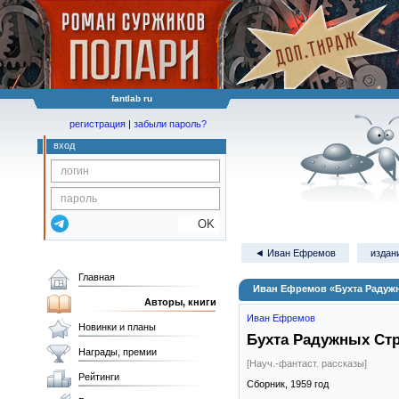
fantlab ru
регистрация
|
забыли пароль?
вход
OK
◄ Иван Ефремов
издани
Главная
Иван Ефремов «Бухта Радуж
Авторы, книги
Иван Ефремов
Новинки и планы
Бухта Радужных Ст
Награды, премии
[Науч.-фантаст. рассказы]
Рейтинги
Сборник,
1959
год