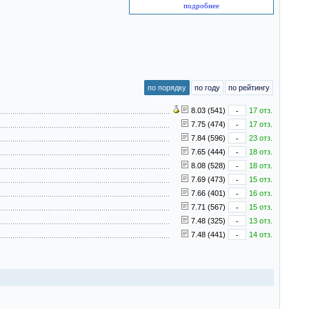
подробнее
по порядку
по году
по рейтингу
8.03 (541)
-
17 отз.
7.75 (474)
-
17 отз.
7.84 (596)
-
23 отз.
7.65 (444)
-
18 отз.
8.08 (528)
-
18 отз.
7.69 (473)
-
15 отз.
7.66 (401)
-
16 отз.
7.71 (567)
-
15 отз.
7.48 (325)
-
13 отз.
7.48 (441)
-
14 отз.