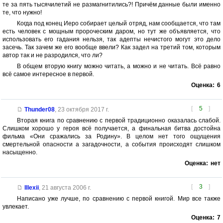
те за пять тысячилетий не размагнитились?! Причём данные были именно
те, что нужно!
Когда под конец Иеро собирает целый отряд, нам сообщается, что там
есть человек с мощным пророческим даром, но тут же объявляется, что
использовать его гадания нельзя, так адепты нечистого могут это дело
засечь. Так зачем же его вообще ввели? Как задел на третий том, которым
автор так и не разродился, что ли?
В общем вторую книгу можно читать, а можно и не читать. Всё равно
всё самое интересное в первой.
Оценка:
6
[
5
]
Thunder08
,
23 октября 2017 г.
Вторая книга по сравнению с первой традиционно оказалась слабой.
Слишком хорошо у героя всё получается, а финальная битва достойна
фильма «Они сражались за Родину». В целом нет того ощущения
смертельной опасности а загадочности, а события происходят слишком
насыщенно.
Оценка:
нет
[
3
]
Illexii
,
21 августа 2006 г.
Написано уже лучше, по сравнению с первой книгой. Мир все также
увлекает.
Оценка:
7