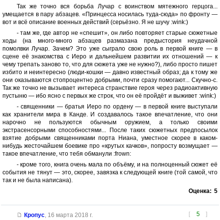
Так же точно вся борьба Лучар с воинством мятежного герцога...
умещается в пару абзацев. «Принцесса носилась туда-сюда» по фронту —
вот и всё описание военных действий (серьёзно. Я не шучу :wink:)
- там же, где автор не «спешит», он либо повторяет старые сюжетные
ходы (на много-много абзацев размазана предыстория неудачной
помолвки Лучар. Зачем? Это уже сыграло свою роль в первой книге — в
сцене её знакомства с Иеро и дальнейшем развитии их отношений — к
чему трепать заново то, что для сюжета уже не нужно?), либо просто пишет
избито и неинтересно (люди-кошки — давно известный образ; да к тому же
они оказываются стопроцентно добрыми, почти сразу помогают... Скучно-с.
Так же точно не вызывает интереса странствие героя через радиоактивную
пустыню — ибо ясно с первых же строк, что он её пройдёт и выживет :wink:)
- священники — братья Иеро по ордену — в первой книге выступали
как хранители мира в Канде. И создавалось такое впечатление, что они
нарочно не пользуются обычным оружием, а только своими
экстрасенсорными способностями... После таких сюжетных предпосылок
взятие добрыми священниками порта Ниана, уместное скорее в каком-
нибудь жесточайшем боевике про «крутых качков», попросту возмущает —
такое впечатление, что тебя обманули :frown:
- кроме того, книга очень мала по объёму, и на полноценный сюжет её
события не тянут — это, скорее, завязка к следующей книге (той самой, что
так и не была написана).
Оценка:
5
[
5
]
Кропус
,
16 марта 2018 г.