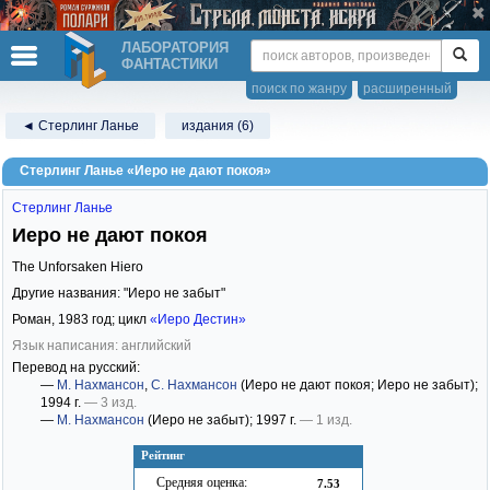
ЛАБОРАТОРИЯ
ФАНТАСТИКИ
поиск по жанру
расширенный
◄ Стерлинг Ланье
издания (6)
Стерлинг Ланье «Иеро не дают покоя»
Стерлинг Ланье
Иеро не дают покоя
The Unforsaken Hiero
Другие названия: "Иеро не забыт"
Роман,
1983
год; цикл
«Иеро Дестин»
Язык написания: английский
Перевод на русский:
—
М. Нахмансон
,
С. Нахмансон
(Иеро не дают покоя; Иеро не забыт)
;
1994 г.
— 3 изд.
—
М. Нахмансон
(Иеро не забыт)
; 1997 г.
— 1 изд.
Рейтинг
Средняя оценка:
7.53