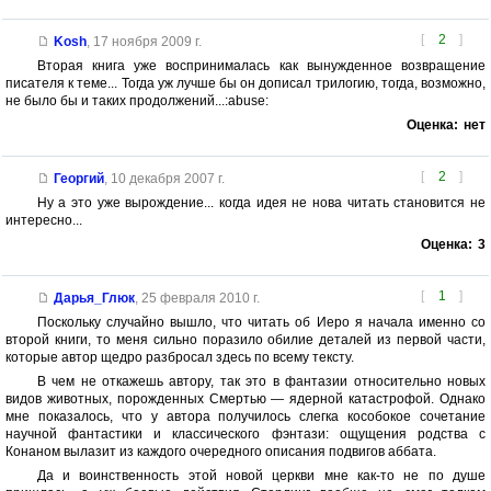
[
2
]
Kosh
,
17 ноября 2009 г.
Вторая книга уже воспринималась как вынужденное возвращение
писателя к теме... Тогда уж лучше бы он дописал трилогию, тогда, возможно,
не было бы и таких продолжений...:abuse:
Оценка:
нет
[
2
]
Георгий
,
10 декабря 2007 г.
Ну а это уже вырождение... когда идея не нова читать становится не
интересно...
Оценка:
3
[
1
]
Дарья_Глюк
,
25 февраля 2010 г.
Поскольку случайно вышло, что читать об Иеро я начала именно со
второй книги, то меня сильно поразило обилие деталей из первой части,
которые автор щедро разбросал здесь по всему тексту.
В чем не откажешь автору, так это в фантазии относительно новых
видов животных, порожденных Смертью — ядерной катастрофой. Однако
мне показалось, что у автора получилось слегка кособокое сочетание
научной фантастики и классического фэнтази: ощущения родства с
Конаном вылазит из каждого очередного описания подвигов аббата.
Да и воинственность этой новой церкви мне как-то не по душе