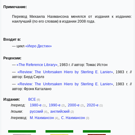
Примечание:
Перевод Михаила Нахмансона менялся от издания к изданию:
наилучший (по его словам) в издании 2008 года.
Входит в:
— цикл
«Иеро Дестин»
Рецензии:
—
«The Reference Library»
, 1983 г. // автор: Томас Истон
—
«Review: The Unforsaken Hiero by Sterling E. Lanier»
, 1983 г. //
автор: Берд Сирлз
—
«Review: The Unforsaken Hiero by Sterling E. Lanier»
, 1983 г. //
автор: Фрэнк Каталано
Издания:
ВСЕ
(6)
/период:
1980-е
,
1990-е
,
2000-е
,
2020-е
(1)
(2)
(2)
(1)
/языки:
русский
,
английский
(4)
(2)
/перевод:
М. Нахмансон
,
С. Нахмансон
(4)
(3)