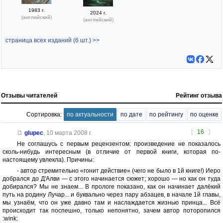
1983 г.
2024 г.
(английский)
(английский)
страница всех изданий (6 шт.) >>
Отзывы читателей
Рейтинг отзыва
Сортировка:
по актуальности
по дате
по рейтингу
по оценке
[
16
]
glupec
,
10 марта 2008 г.
Не соглашусь с первым рецензентом: произведение не показалось
сколь-нибудь интересным (в отличие от первой книги, которая по-
настоящему увлекла). Причины:
- автор стремительно «гонит действие» (чего не было в 1й книге!) Иеро
добрался до Д'Алви — с этого начинается сюжет; хорошо — но как он туда
добирался? Мы не знаем... В прологе показано, как он начинает далёкий
путь на родину Лучар... и буквально через пару абзацев, в начале 1й главы,
мы узнаём, что он уже давно там и наслаждается жизнью принца... Всё
происходит так поспешно, только непонятно, зачем автор поторопился
:wink: