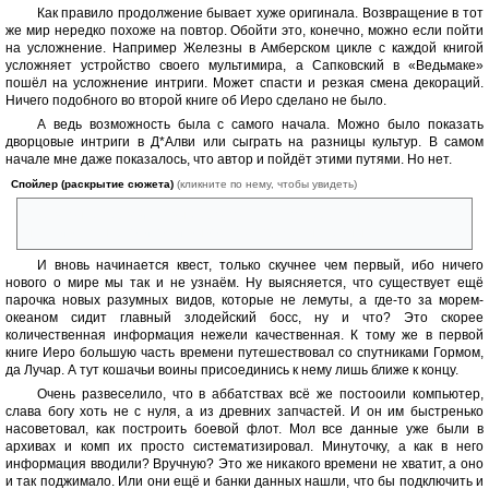
Как правило продолжение бывает хуже оригинала. Возвращение в тот
же мир нередко похоже на повтор. Обойти это, конечно, можно если пойти
на усложнение. Например Железны в Амберском цикле с каждой книгой
усложняет устройство своего мультимира, а Сапковский в «Ведьмаке»
пошёл на усложнение интриги. Может спасти и резкая смена декораций.
Ничего подобного во второй книге об Иеро сделано не было.
А ведь возможность была с самого начала. Можно было показать
дворцовые интриги в Д*Алви или сыграть на разницы культур. В самом
начале мне даже показалось, что автор и пойдёт этими путями. Но нет.
Спойлер (раскрытие сюжета)
(кликните по нему, чтобы увидеть)
Уже в конце первой главы Иеро получает по черепушке, его
накачивают наркотиком и вывозят за пределы страны.
И вновь начинается квест, только скучнее чем первый, ибо ничего
нового о мире мы так и не узнаём. Ну выясняется, что существует ещё
парочка новых разумных видов, которые не лемуты, а где-то за морем-
океаном сидит главный злодейский босс, ну и что? Это скорее
количественная информация нежели качественная. К тому же в первой
книге Иеро большую часть времени путешествовал со спутниками Гормом,
да Лучар. А тут кошачьи воины присоединись к нему лишь ближе к концу.
Очень развеселило, что в аббатствах всё же постооили компьютер,
слава богу хоть не с нуля, а из древних запчастей. И он им быстренько
насоветовал, как построить боевой флот. Мол все данные уже были в
архивах и комп их просто систематизировал. Минуточку, а как в него
информация вводили? Вручную? Это же никакого времени не хватит, а оно
и так поджимало. Или они ещё и банки данных нашли, что бы подключить и