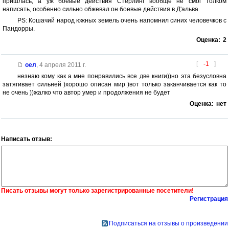
пришлась, а уж боевые действия Стерлинг вообще не смог толком
написать, особенно сильно обжевал он боевые действия в Д'альва.
PS: Кошачий народ южных земель очень напомнил синих человечков с
Пандорры.
Оценка:
2
[
-1
]
оел
,
4 апреля 2011 г.
незнаю кому как а мне понравились все две книги))но эта безусловна
затягивает сильней )хорошо описан мир )вот только заканчивается как то
не очень ))жалко что автор умер и продолжения не будет
Оценка:
нет
Написать отзыв:
Писать отзывы могут только зарегистрированные посетители!
Регистрация
Подписаться на отзывы о произведении