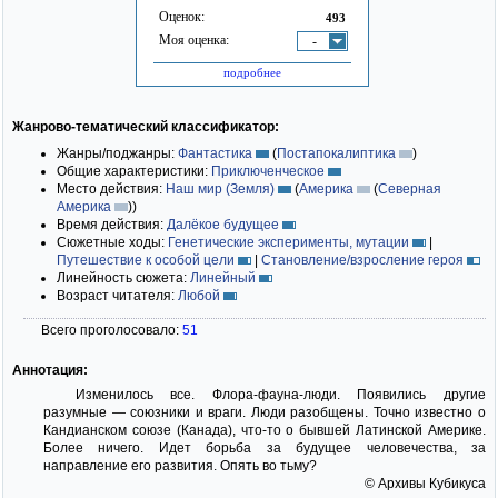
Оценок:
493
Моя оценка:
-
подробнее
Жанрово-тематический классификатор:
Жанры/поджанры:
Фантастика
(
Постапокалиптика
)
Общие характеристики:
Приключенческое
Место действия:
Наш мир (Земля)
(
Америка
(
Северная
Америка
)
)
Время действия:
Далёкое будущее
Сюжетные ходы:
Генетические эксперименты, мутации
|
Путешествие к особой цели
|
Становление/взросление героя
Линейность сюжета:
Линейный
Возраст читателя:
Любой
Всего проголосовало:
51
Аннотация:
Изменилось все. Флора-фауна-люди. Появились другие
разумные — союзники и враги. Люди разобщены. Точно известно о
Кандианском союзе (Канада), что-то о бывшей Латинской Америке.
Более ничего. Идет борьба за будущее человечества, за
направление его развития. Опять во тьму?
© Архивы Кубикуса