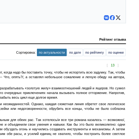
Рейтинг отзыва
Сортировка:
по актуальности
по дате
по рейтингу
по оценке
[
13
]
 когда надо бы поставить точку, чтобы не испортить всю задумку. Так, чтобы
— Что, опять?/, а оставлял небольшое сожаление и легкую обиду на автора,
я разрабатывать «золотую жилу» взаимоотношений людей и ящеров. Но сумел
его очередных приключениях начала вызывать полное отторжение. Напротив,
 забыть весь цикл еще долгое время.
ли неожиданностей. Однако, каждая сюжетная линия обретет свое логическое
азейки или недоговоренности, обрубить все концы, чтобы не было соблазна
ьным для обеих рас. Так хотелось/и все три романа казалось — возможно/,
е и объединили свои умения и навыки. Как бы это было великолепно: одни
гли обуздать огонь и научились создавать инструменты и механизмы. А затем
шим обе расы, и усилий единиц не хватило, чтобы построить более светлое