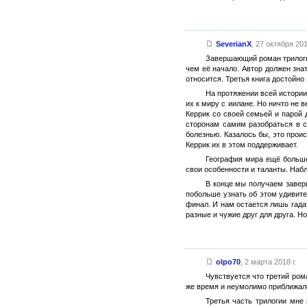
SeverianX
,
27 октября 201
Завершающий роман трилогии
чем её начало. Автор должен зна
относится. Третья книга достойно
На протяжении всей истории
их к миру с иилане. Но ничто не 
Керрик со своей семьей и парой 
сторонам самим разобраться в с
болезнью. Казалось бы, это прои
Керрик их в этом поддерживает.
География мира ещё больше
свои особенности и таланты. Наб
В конце мы получаем завер
побольше узнать об этом удивите
финал. И нам остается лишь гада
разные и чужие друг для друга. Н
olpo70
,
2 марта 2018 г.
Чувствуется что третий ром
же время и неумолимо приближалс
Третья часть трилогии мне