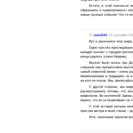
Кстати, в этой плоскости 
образумить и «цивилизовать» сво
новые грозные события. Что-то не
ivan2543
,
25 сентября 201
Вот и закончился эпос мира,
Одно чувство преследовало 
наладят контакт с городом репти
конца удалось только Керрику.
Весело было читать про До
слишком она прогрессивно мыслит
самой сюжетной линии – очень рад
биомеханизмах и традициях, но и 
на кого он похож. Увы, философск
С другой стороны, мы вид
распространена, потому, что з
мифологии. Во вселенной Эдема, 
верить, что их останавливает не т
У этой истории весьма нео
престиж автора в моих глазах – д
Итог: окончание трилогии в