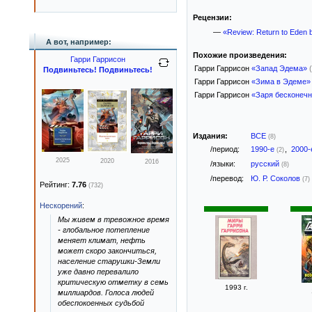
Рецензии:
—
«Review: Return to Eden 
А вот, например:
Похожие произведения:
Гарри Гаррисон
Гарри Гаррисон
«Запад Эдема»
Подвиньтесь! Подвиньтесь!
Гарри Гаррисон
«Зима в Эдеме»
Гарри Гаррисон
«Заря бесконечн
Издания:
ВСЕ
(8)
/период:
1990-е
,
2000
(2)
2025
2020
2016
/языки:
русский
(8)
/перевод:
Ю. Р. Соколов
(7)
Рейтинг:
7.76
(732)
Нескорений
:
Мы живем в тревожное время
- глобальное потепление
меняет климат, нефть
может скоро закончиться,
население старушки-Земли
уже давно перевалило
критическую отметку в семь
1993 г.
миллиардов. Голоса людей
обеспокоенных судьбой