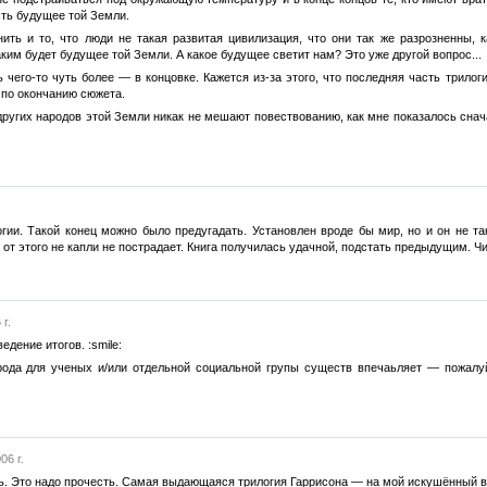
ть будущее той Земли.
нить и то, что люди не такая развитая цивилизация, что они так же разрозненны,
аким будет будущее той Земли. А какое будущее светит нам? Это уже другой вопрос...
ь чего-то чуть более — в концовке. Кажется из-за этого, что последняя часть трило
 по окончанию сюжета.
 других народов этой Земли никак не мешают повествованию, как мне показалось снача
ии. Такой конец можно было предугадать. Установлен вроде бы мир, но и он не так
от этого не капли не пострадает. Книга получилась удачной, подстать предыдущим. Чит
г.
едение итогов. :smile:
рода для ученых и/или отдельной социальной групы существ впечаьляет — пожалу
06 г.
ь. Это надо прочесть. Самая выдающаяся трилогия Гаррисона — на мой искушённый вз