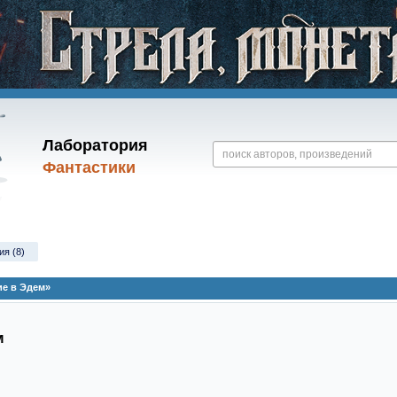
Лаборатория
Фантастики
ия (8)
ие в Эдем»
м