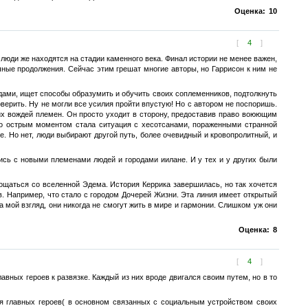
Оценка:
10
[
4
]
юди же находятся на стадии каменного века. Финал истории не менее важен,
чные продолжения. Сейчас этим грешат многие авторы, но Гаррисон к ним не
ами, ищет способы образумить и обучить своих соплеменников, подтолкнуть
поверить. Ну не могли все усилия пройти впустую! Но с автором не поспоришь.
гих вождей племен. Он просто уходит в сторону, предоставив право воюющим
но острым моментом стала ситуация с хесотсанами, пораженными странной
. Но нет, люди выбирают другой путь, более очевидный и кровопролитный, и
ись с новыми племенами людей и городами иилане. И у тех и у других были
ощаться со вселенной Эдема. История Керрика завершилась, но так хочется
ов. Например, что стало с городом Дочерей Жизни. Эта линия имеет открытый
мой взгляд, они никогда не смогут жить в мире и гармонии. Слишком уж они
Оценка:
8
[
4
]
авных героев к развязке. Каждый из них вроде двигался своим путем, но в то
я главных героев( в основном связанных с социальным устройством своих