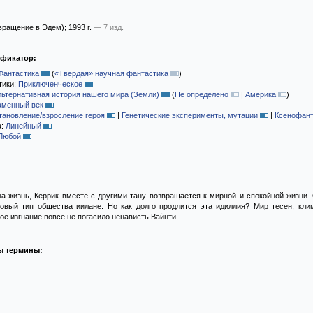
вращение в Эдем)
; 1993 г.
— 7 изд.
ификатор:
Фантастика
(
«Твёрдая» научная фантастика
)
тики:
Приключенческое
льтернативная история нашего мира (Земли)
(
Не определено
|
Америка
)
аменный век
тановление/взросление героя
|
Генетические эксперименты, мутации
|
Ксенофант
а:
Линейный
Любой
а жизнь, Керрик вместе с другими тану возвращается к мирной и спокойной жизни.
вый тип общества иилане. Но как долго продлится эта идиллия? Мир тесен, кли
ное изгнание вовсе не погасило ненависть Вайнти…
ы термины: