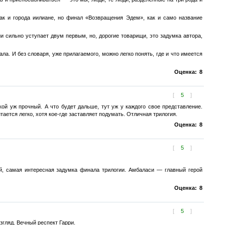
 как и города иилиане, но финал «Возвращения Эдем», как и само название
гии сильно уступает двум первым, но, дорогие товарищи, это задумка автора,
ла. И без словаря, уже прилагаемого, можно легко понять, где и что имеется
Оценка:
8
[
5
]
ой уж прочный. А что будет дальше, тут уж у каждого свое представление.
ается легко, хотя кое-где заставляет подумать. Отличная трилогия.
Оценка:
8
[
5
]
й, самая интересная задумка финала трилогии. Амбаласи — главный герой
Оценка:
8
[
5
]
гляд. Вечный респект Гарри.