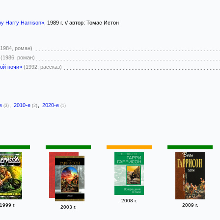
by Harry Harrison»
, 1989 г. // автор: Томас Истон
(1984, роман)
(1986, роман)
ой ночи»
(1992, рассказ)
-е
,
2010-е
,
2020-е
(3)
(2)
(1)
2008 г.
1999 г.
2009 г.
2003 г.