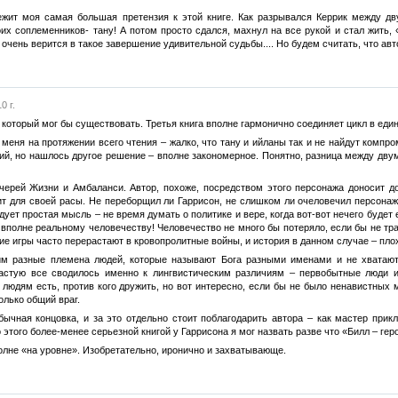
лежит моя самая большая претензия к этой книге. Как разрывался Керрик между д
их соплеменников- тану! А потом просто сдался, махнул на все рукой и стал жить, 
 очень верится в такое завершение удивительной судьбы.... Но будем считать, что авт
0 г.
 который мог бы существовать. Третья книга вполне гармонично соединяет цикл в един
меня на протяжении всего чтения – жалко, что тану и ийланы так и не найдут компро
лий, но нашлось другое решение – вполне закономерное. Понятно, разница между дву
черей Жизни и Амбаланси. Автор, похоже, посредством этого персонажа доносит до
 для своей расы. Не переборщил ли Гаррисон, не слишком ли очеловечил персонажа?
ует простая мысль – не время думать о политике и вере, когда вот-вот нечего будет
вполне реальному человечеству! Человечество не много бы потеряло, если бы не трати
ие игры часто перерастают в кровопролитные войны, и история в данном случае – пло
им разные племена людей, которые называют Бога разными именами и не хватаютс
ачастую все сводилось именно к лингвистическим различиям – первобытные люди 
людям есть, против кого дружить, но вот интересно, если бы не было ненавистных м
олько общий враг.
бычная концовка, и за это отдельно стоит поблагодарить автора – как мастер при
о этого более-менее серьезной книгой у Гаррисона я мог назвать разве что «Билл – гер
полне «на уровне». Изобретательно, иронично и захватывающе.