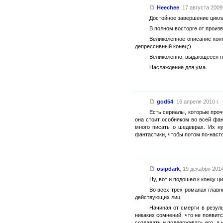
Heechee
,
17 августа 2009 
Достойное завершение цикла
В полном восторге от произ
Великолепное описание конт
депрессивный конец:)
Великолепно, выдающееся п
Наслаждение для ума.
god54
,
16 апреля 2010 г.
Есть сериалы, которые проч
она стоит особняком во всей фан
много писать о шедеврах. Их ну
фантастики, чтобы потом по-наст
osipdark
,
19 декабря 2014
Ну, вот и подошел к концу 
Во всех трех романах главн
действующих лиц.
Начиная от смерти в резуль
никаких сомнений, что не появит
создавать и поддерживать его, а