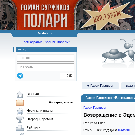
fantlab ru
регистрация
|
забыли пароль?
вход
OK
◄ Гарри Гаррисон
издан
Главная
Гарри Гаррисон «Возвращен
Авторы, книги
Гарри Гаррисон
Новинки и планы
Возвращение в Эде
Награды, премии
Return to Eden
Рейтинги
Роман,
1988
год; цикл
«Эдем»