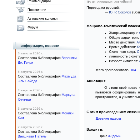
Рекомендации
Язык написания: английский
Перевод на русский:
Посетители
—
Ю. Р. Соколов
(Воз
Авторские колонки
Жанрово-тематический класс
Форум
Жанры/поджанры:
Общие характерис
Место действия:
А
информация, новости
Время действия:
К
Сюжетные ходы:
С
6 августа 2026 г.
Линейность сюжет
Составлена библиография
Вероники
Возраст читателя:
Дж. Генри
Всего проголосовало:
104
5 августа 2026 г.
Составлена библиография
Махмуда
Эль-Сайеда
Аннотация:
Отстояв своё право н
4 августа 2026 г.
пытаются сформировать но
Составлена библиография
Маркуса
пространство, а унизитель
Кливера
3 августа 2026 г.
С этим произведением связан
Составлена библиография
Моники
Ким
Древние ящеры
2 августа 2026 г.
Входит в:
Составлена библиография
— цикл
«Эдем»
Вайшнави Патель