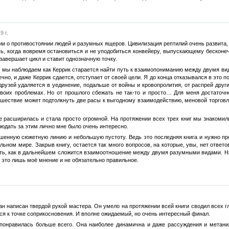
9 г.
 о противостоянии людей и разумных ящеров. Цивилизация рептилий очень развита, л
ть, когда вовремя остановиться и не уподобиться конвейеру, выпускающему бесконе
 завершает цикл и ставит однозначную точку.
 мы наблюдаем как Керрик старается найти путь к взаимопониманию между двумя вид
вечно, и даже Керрик сдается, отступает от своей цели. Я до конца отказывался в это 
друзей удаляется в уединение, подальше от войны и кровопролития, от распрей дру
воих проблемах. Но от прошлого сбежать не так-то и просто… Для меня достаточ
сшествие может подтолкнуть две расы к выгодному взаимодействию, меновой торговле
 расширилась и стала просто огромной. На протяжении всех трех книг мы знакомил
людать за этим лично мне было очень интересно.
шенную сюжетную линию и небольшую пустоту. Ведь это последняя книга и нужно пр
льном мире. Закрыв книгу, остается так много вопросов, на которые, увы, нет ответ
ть, как в дальнейшем сложится взаимоотношение между двумя разумными видами. На 
о это лишь моё мнение и не обязательно правильное.
ан написан твердой рукой мастера. Он умело на протяжении всей книги сводил всех гл
я к точке соприкосновения. И вполне ожидаемый, но очень интересный финал.
 понравилась больше всего. Она наиболее динамична и даже рассуждения и метани