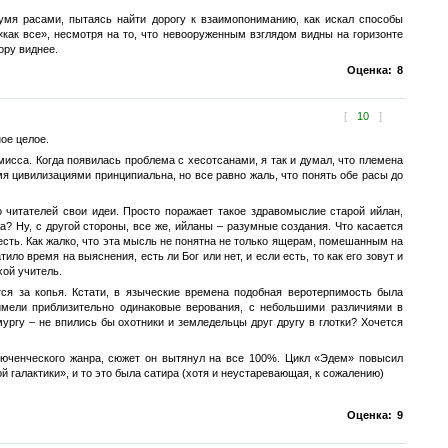
вумя расами, пытаясь найти дорогу к взаимопониманию, как искал способы
«как все», несмотря на то, что невооруженным взглядом видны на горизонте
ору виднее.
Оценка:
8
[
10
]
ое целое.
мисса. Когда появилась проблема с хесотсанами, я так и думал, что племена
мя цивилизациями принципиальна, но все равно жаль, что понять обе расы до
 читателей свои идеи. Просто поражает такое здравомыслие старой ийлан,
 Ну, с другой стороны, все же, ийланы – разумные создания. Что касается
 есть. Как жалко, что эта мысль не понятна не только ящерам, помешанным на
ло время на выяснения, есть ли Бог или нет, и если есть, то как его зовут и
хой учитель.
я за копья. Кстати, в языческие времена подобная веротерпимость была
имели приблизительно одинаковые верования, с небольшими различиями в
ургу – не впились бы охотники и земледельцы друг другу в глотки? Хочется
ключенческого жанра, сюжет он вытянул на все 100%. Цикл «Эдем» повысил
ой галактики», и то это была сатира (хотя и неустаревающая, к сожалению)
Оценка:
9