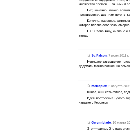
множество племен — за ними и ес
Нет, конечно, можно вспом
произведения, дает нам понять, к
Конечно, наверное, хотелос
которая вполне себе закономерна
П.С. Слова тану, иилиане и
ввиду.
Sg.Falcon
,
7 июня 2011 г.
Неплохое завершение трилог
Додумать можно всякое, но роман 
metroplex
,
6 августа 2006 
Финал, он и есть финал, подв
Идея построения целого го
наравне с Керриком.
Gwynnblade
,
10 марта 20
Это — финал. Это надо знат