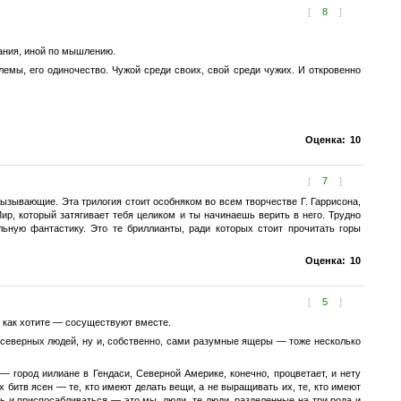
[
8
]
мания, иной по мышлению.
лемы, его одиночество. Чужой среди своих, свой среди чужих. И откровенно
Оценка:
10
[
7
]
 вызывающие. Эта трилогия стоит особняком во всем творчестве Г. Гаррисона,
р, который затягивает тебя целиком и ты начинаешь верить в него. Трудно
ьную фантастику. Это те бриллианты, ради которых стоит прочитать горы
Оценка:
10
[
5
]
х как хотите — сосуществуют вместе.
д северных людей, ну и, собственно, сами разумные ящеры — тоже несколько
— город иилиане в Гендаси, Северной Америке, конечно, процветает, и нету
 битв ясен — те, кто имеют делать вещи, а не выращивать их, те, кто имеют
ть и приспосабливаться — это мы, люди, те люди, разделенные на три рода и