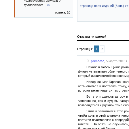
человечества звучали и
продолжают
...
>>
страница всех изданий (8 шт.) >>
оценка: 10
Отзывы читателей
Страницы:
1
2
primorec
,
5 марта 2013 г.
Начало в любом Цикле романо
финал не вызывал облегченного в
который лишил полюбившихся мир
Наверное, мог Гаррисон нап
остановиться и поставить точку,
история заканчивается так стреми
Вот это и удалось автору в
завершение, как и судьбы каждо
возвращаться к удачной теме снов
Этим и запомнится этот ро
чтобы хоть в этой альтернативн
постигли взаимосвязи с природой
вместе... Но опять не случилос
будущее для всей Земли.