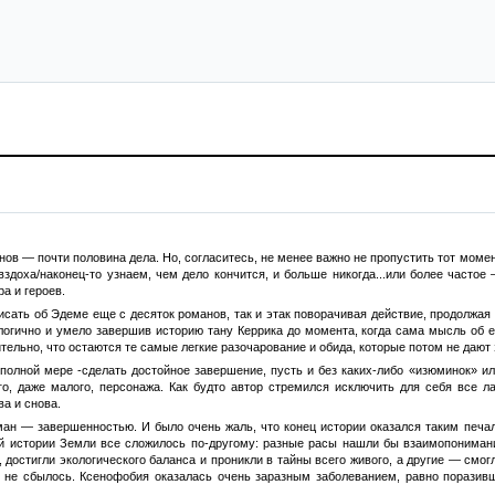
в — почти половина дела. Но, согласитесь, не менее важно не пропустить тот момент,
здоха/наконец-то узнаем, чем дело кончится, и больше никогда...или более частое 
а и героев.
исать об Эдеме еще с десяток романов, так и этак поворачивая действие, продолжа
 логично и умело завершив историю тану Керрика до момента, когда сама мысль об 
тельно, что остаются те самые легкие разочарование и обида, которые потом не дают
 полной мере -сделать достойное завершение, пусть и без каких-либо «изюминок» и
го, даже малого, персонажа. Как будто автор стремился исключить для себя все л
а и снова.
ман — завершенностью. И было очень жаль, что конец истории оказался таким печал
ой истории Земли все сложилось по-другому: разные расы нашли бы взаимопонимани
, достигли экологического баланса и проникли в тайны всего живого, а другие — смо
ь, не сбылось. Ксенофобия оказалась очень заразным заболеванием, равно поразив