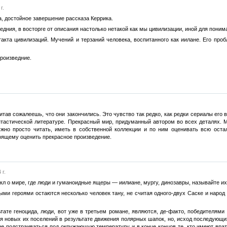
г.
, достойное завершение рассказа Керрика.
ведния, в восторге от описания настолько нетакой как мы цивилизации, иной для пони
акта цивилизаций. Мучений и терзаний человека, воспитанного как иилане. Его проб
роизведние.
итав сожалеешь, что они закончились. Это чувство так редко, как редки сериалы его
тастической литературе. Прекрасный мир, придуманный автором во всех деталях. Ми
жно просто читать, иметь в собственной коллекции и по ним оценивать всю остал
оящему оценить прекрасное произведение.
 г.
цикл о мире, где люди и гуманоидные ящеры — иилиане, мургу, динозавры, называйте и
ыми героями остаются несколько человек тану, не считая одного-двух Саске и наро
тате геноцида, люди, вот уже в третьем романе, являются, де-факто, победителями 
ся новых их поселений в результате движения полярных шапок, но, исход последующих
 не подстраиваться под окружающую температуру и в конце концов те, кто имеют вра