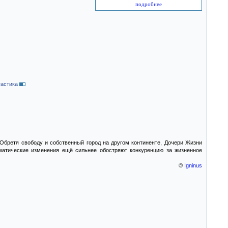
подробнее
астика
 Обретя свободу и собственный город на другом континенте, Дочери Жизни
матические изменения ещё сильнее обостряют конкуренцию за жизненное
©
Igninus