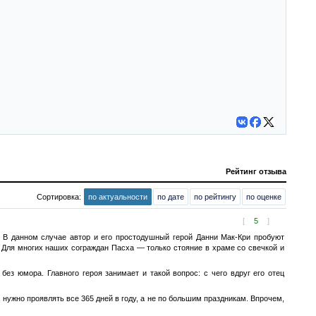
Рейтинг отзыва
Сортировка:
по актуальности
по дате
по рейтингу
по оценке
[
5
]
. В данном случае автор и его простодушный герой Данни Мак-Кри пробуют
ь. Для многих наших сограждан Пасха — только стояние в храме со свечкой и
ез юмора. Главного героя занимает и такой вопрос: с чего вдруг его отец
 нужно проявлять все 365 дней в году, а не по большим праздникам. Впрочем,