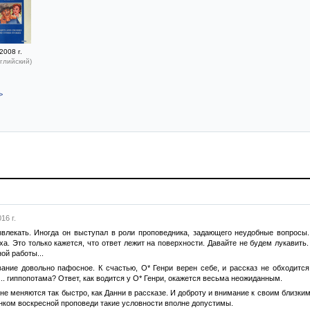
2008 г.
глийский)
>
16 г.
звлекать. Иногда он выступал в роли проповедника, задающего неудобные вопросы
ха. Это только кажется, что ответ лежит на поверхности. Давайте не будем лукавит
ой работы...
ние довольно пафосное. К счастью, О* Генри верен себе, и рассказ не обходится б
. гиппопотама? Ответ, как водится у О* Генри, окажется весьма неожиданным.
не меняются так быстро, как Данни в рассказе. И доброту и внимание к своим близким
енком воскресной проповеди такие условности вполне допустимы.