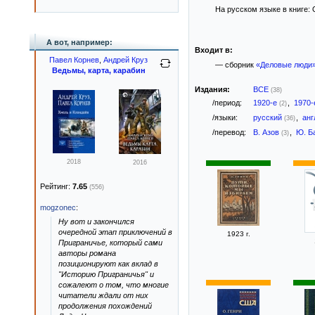
На русском языке в книге: О
А вот, например:
Входит в:
Павел Корнев
,
Андрей Круз
— сборник
«Деловые люди
Ведьмы, карта, карабин
Издания:
ВСЕ
(38)
/период:
1920-е
,
1970
(2)
/языки:
русский
,
анг
(36)
/перевод:
В. Азов
,
Ю. Б
(3)
2018
2016
Рейтинг:
7.65
(556)
mogzonec
:
Ну вот и закончился
очередной этап приключений в
1923 г.
Приграничье, который сами
авторы романа
позиционируют как вклад в
"Историю Приграничья" и
сожалеют о том, что многие
читатели ждали от них
продолжения похождений