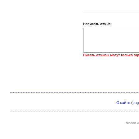
Написать отзыв:
Писать отзывы могут только за
О сайте
(
eng
Любое и