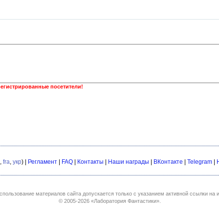
регистрированные посетители!
,
fra
,
укр
) |
Регламент
|
FAQ
|
Контакты
|
Наши награды
|
ВКонтакте
|
Telegram
|
спользование материалов сайта допускается только с указанием активной ссылки на и
© 2005-2026
«Лаборатория Фантастики»
.