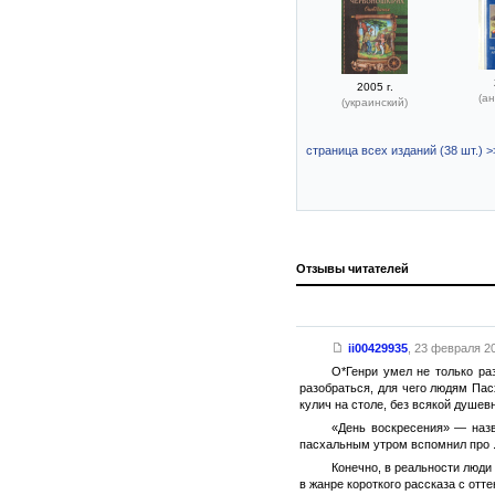
2005 г.
(ан
(украинский)
страница всех изданий (38 шт.) >
Отзывы читателей
ii00429935
,
23 февраля 20
О*Генри умел не только ра
разобраться, для чего людям Пас
кулич на столе, без всякой душевн
«День воскресения» — назва
пасхальным утром вспомнил про ..
Конечно, в реальности люди 
в жанре короткого рассказа с отт