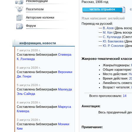
Рекомендации
Рассказ,
1906
год
Посетители
читать отрывок
с
Авторские колонки
Язык написания: английский
Перевод на русский:
Форум
—
В. Азов
(День воск
—
М. Кан
(День воскр
—
С. Кулланда
(Светл
—
Ю. Баклакова
(Ден
информация, новости
—
Ю. Р. Соколов
(Ден
7 августа 2026 г.
Составлена библиография
Оливера
Жанрово-тематический класс
К. Лэнгмида
Жанры/поджанры:
6 августа 2026 г.
Общие характерис
Составлена библиография
Вероники
Место действия:
Н
Дж. Генри
Время действия:
2
Линейность сюжет
5 августа 2026 г.
Возраст читателя:
Составлена библиография
Махмуда
Эль-Сайеда
Всего проголосовало:
14
4 августа 2026 г.
Аннотация:
Составлена библиография
Маркуса
Кливера
Весь праздничный ден
3 августа 2026 г.
Составлена библиография
Моники
Примечание:
Ким