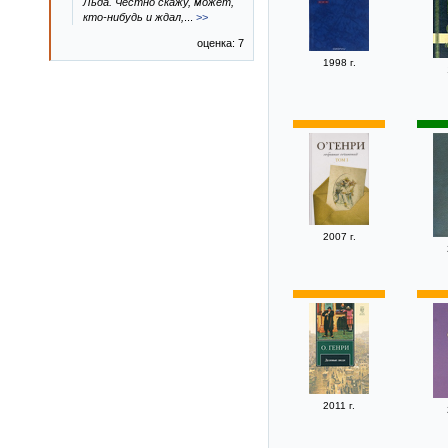
Льда. Честно скажу, может,
кто-нибудь и ждал,
...
>>
оценка: 7
1998 г.
2007 г.
2011 г.