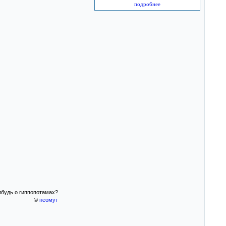
подробнее
ибудь о гиппопотамах?
©
неомут