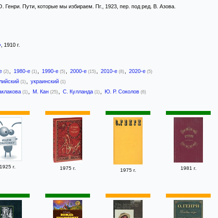
. Генри. Пути, которые мы избираем. Пг., 1923, пер. под ред. В. Азова.
»
, 1910 г.
-е
,
1980-е
,
1990-е
,
2000-е
,
2010-е
,
2020-е
(2)
(1)
(5)
(15)
(8)
(5)
лийский
,
украинский
(1)
(1)
аклакова
,
М. Кан
,
С. Кулланда
,
Ю. Р. Соколов
(1)
(25)
(1)
(6)
1925 г.
1975 г.
1981 г.
1975 г.