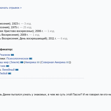
качать отрывок >
ресения)
; 1923 г.
— 3 изд.
есения)
; 1975 г.
— 25 изд.
ое Христово воскресенье)
; 2006 г.
— 1 изд.
ь Воскресения)
; 2009 г.
— 1 изд.
ь Воскресения; День воскрешающий)
; 2011 г.
— 6 изд.
ификатор:
Реализм
тики:
Психологическое
аш мир (Земля)
(
Америка
(
Северная Америка
)
)
0 век
а:
Линейный
Любой
ь Данни пытался узнать у знакомых, в чем же суть этой Пасхи? И не говорил ли кто-н