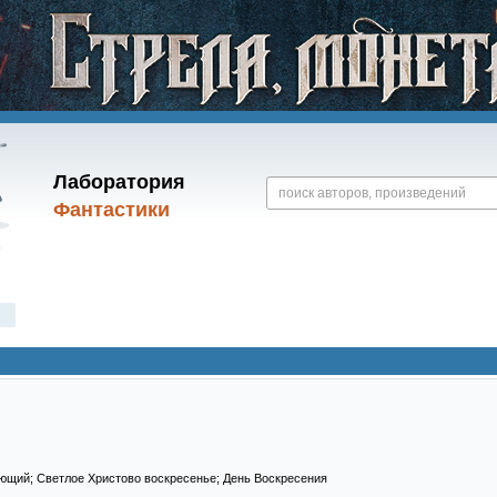
Лаборатория
Фантастики
ющий; Светлое Христово воскресенье; День Воскресения