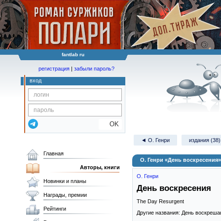
fantlab ru
регистрация
|
забыли пароль?
вход
OK
◄ О. Генри
издания (38)
Главная
О. Генри «День воскресения»
Авторы, книги
О. Генри
Новинки и планы
День воскресения
Награды, премии
The Day Resurgent
Рейтинги
Другие названия: День воскреша