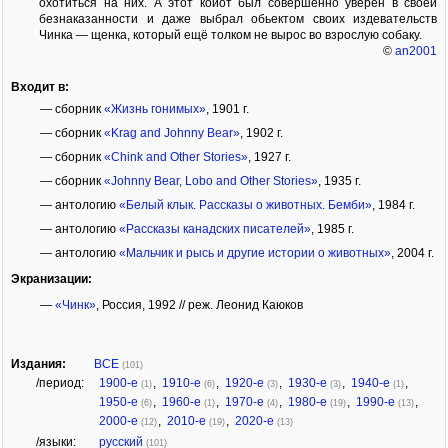
охотиться на них. А этот койот был совершенно уверен в своей
безнаказанности и даже выбрал обьектом своих издевательств
Чинка — щенка, который ещё толком не вырос во взрослую собаку.
©
an2001
Входит в:
— сборник
«Жизнь гонимых»
, 1901 г.
— сборник
«Krag and Johnny Bear»
, 1902 г.
— сборник
«Chink and Other Stories»
, 1927 г.
— сборник
«Johnny Bear, Lobo and Other Stories»
, 1935 г.
— антологию
«Белый клык. Рассказы о животных. Бемби»
, 1984 г.
— антологию
«Рассказы канадских писателей»
, 1985 г.
— антологию
«Мальчик и рысь и другие истории о животных»
, 2004 г.
Экранизации:
—
«Чинк»
, Россия, 1992 // реж. Леонид Каюков
Издания:
ВСЕ
(101)
/период:
1900-е
,
1910-е
,
1920-е
,
1930-е
,
1940-е
,
(1)
(6)
(3)
(3)
(1)
1950-е
,
1960-е
,
1970-е
,
1980-е
,
1990-е
,
(6)
(1)
(4)
(19)
(13)
2000-е
,
2010-е
,
2020-е
(12)
(19)
(13)
/языки:
русский
(101)