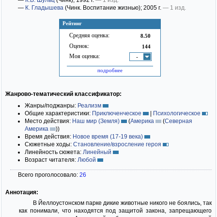
—
К.В. Шульц
(Чинк)
; 1992 г.
— 1 изд.
—
К. Гладышева
(Чинк. Воспитание жизнью)
; 2005 г.
— 1 изд.
Рейтинг
Средняя оценка:
8.50
Оценок:
144
Моя оценка:
-
подробнее
Жанрово-тематический классификатор:
Жанры/поджанры:
Реализм
Общие характеристики:
Приключенческое
|
Психологическое
Место действия:
Наш мир (Земля)
(
Америка
(
Северная
Америка
)
)
Время действия:
Новое время (17-19 века)
Сюжетные ходы:
Становление/взросление героя
Линейность сюжета:
Линейный
Возраст читателя:
Любой
Всего проголосовало:
26
Аннотация:
В Йеллоустонском парке дикие животные никого не боялись, так
как понимали, что находятся под защитой закона, запрещающего