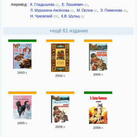
/перевод:
К. Гладышева
,
Е. Лашкевич
,
(1)
(1)
Л. Мурахина-Аксёнова
,
М. Орлов
,
Э. Пименова
,
(1)
(1)
(1)
Н. Чуковский
,
К.В. Шульц
(70)
(1)
+ещё 61 издание
2003 г.
2005 г.
2004 г.
2005 г.
2006 г.
2008 г.