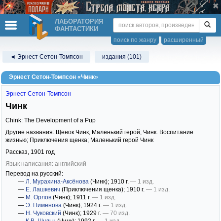
ЛАБОРАТОРИЯ
ФАНТАСТИКИ
поиск по жанру
расширенный
◄ Эрнест Сетон-Томпсон
издания (101)
Эрнест Сетон-Томпсон «Чинк»
Эрнест Сетон-Томпсон
Чинк
Chink: The Development of a Pup
Другие названия: Щенок Чинк; Маленький герой; Чинк. Воспитание
жизнью; Приключения щенка; Маленький герой Чинк
Рассказ,
1901
год
Язык написания: английский
Перевод на русский:
—
Л. Мурахина-Аксёнова
(Чинк)
; 1910 г.
— 1 изд.
—
Е. Лашкевич
(Приключения щенка)
; 1910 г.
— 1 изд.
—
М. Орлов
(Чинк)
; 1911 г.
— 1 изд.
—
Э. Пименова
(Чинк)
; 1924 г.
— 1 изд.
—
Н. Чуковский
(Чинк)
; 1929 г.
— 70 изд.