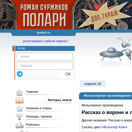
fantlab ru
регистрация
|
забыли пароль?
вход
OK
издания (9)
Главная
Фольклорное произведение «Р
Авторы, книги
Фольклорное произведение
Новинки и планы
Рассказ о вороне и 
Награды, премии
Другие названия: Рассказ о воро
Рейтинги
Сказка; цикл
«Фольклор Азии»