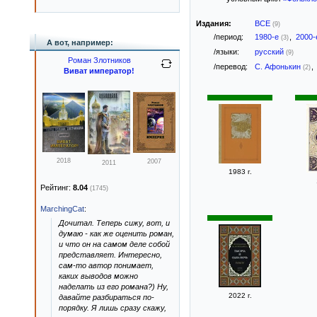
Издания:
ВСЕ
(9)
/период:
1980-е
,
2000
(3)
А вот, например:
/языки:
русский
(9)
Роман Злотников
/перевод:
С. Афонькин
,
(2)
Виват император!
2018
2007
2011
1983 г.
Рейтинг:
8.04
(1745)
MarchingCat
:
Дочитал. Теперь сижу, вот, и
думаю - как же оценить роман,
и что он на самом деле собой
представляет. Интересно,
сам-то автор понимает,
каких выводов можно
наделать из его романа?) Ну,
2022 г.
давайте разбираться по-
порядку. Я лишь сразу скажу,