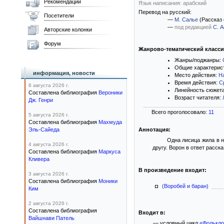
Рекомендации
Язык написания: арабский
Перевод на русский:
Посетители
—
М. Салье
(Рассказ 
—
под редакцией
С. 
Авторские колонки
Форум
Жанрово-тематический класс
Жанры/поджанры:
Общие характерис
информация, новости
Место действия:
Н
Время действия:
С
6 августа 2026 г.
Линейность сюжет
Составлена библиография
Вероники
Возраст читателя:
Дж. Генри
Всего проголосовало:
11
5 августа 2026 г.
Составлена библиография
Махмуда
Эль-Сайеда
Аннотация:
Одна лисица жила в н
4 августа 2026 г.
другу. Ворон в ответ расск
Составлена библиография
Маркуса
Кливера
В произведение входит:
3 августа 2026 г.
Составлена библиография
Моники
(Воробей и баран)
Ким
2 августа 2026 г.
Составлена библиография
Входит в:
Вайшнави Патель
— условный цикл
«Фолькло