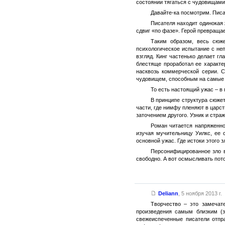
состоянии тягаться с чудовищам
Давайте-ка посмотрим. Писа
Писателя находит одинокая
сдвиг «по фазе». Герой превращае
Таким образом, весь сюже
психологическое испытание с неп
взгляд. Кинг частенько делает г
блестяще проработал ее характе
насквозь коммерческой серии. 
чудовищем, способным на самые 
То есть настоящий ужас – в
В принципе структура сюжет
части, где нимфу пленяют в царс
заточением другого. Узник и стра
Роман читается напряженно
изучая мучительницу Уилкс, ее 
основной ужас. Где истоки этого 
Персонифицированное зло в
свободно. А вот осмысливать пото
Deliann
,
5 ноября 2013 г.
Творчество – это замечат
произведения самым близким (з
свежеиспеченные писатели отпр