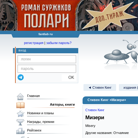
fantlab ru
регистрация
|
забыли пароль?
вход
OK
◄ Стивен Кинг
издания 
Главная
Стивен Кинг «Мизери»
Авторы, книги
Стивен Кинг
Новинки и планы
Мизери
Награды, премии
Misery
Рейтинги
Другие названия: Отчаяние