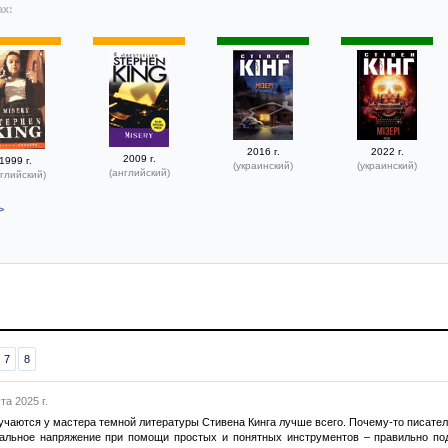
ах:
2016 г.
2022 г.
2009 г.
1999 г.
(украинский)
(украинский)
(английский)
глийский)
>
7
8
та 2025 г.
чаются у мастера темной литературы Стивена Кинга лучше всего. Почему-то писател
альное напряжение при помощи простых и понятных инструментов – правильно под