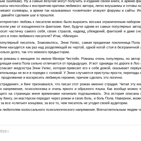
м ошибкам). Ну а самые везучие могут получить и издание своей книги, и армию фан
наты неспособны к восприятию критики любимого автора, легко внушаемы и готовы на 
зникают холивары, а армии так называемых «хомячков» атакуют форумы и сайты. Ин
 давайте сделаем шаг в прошлое.
интернетов» любовь к писателю можно было выразить весьма ограниченным набором с
исели уже от изощренности фантазии. Кинг, будучи одним из самых популярных автор
вносит частичку самого себя, своих страхов, надежд, убеждений, фантазий и даже с
шего в плен любимого писателя? Итак, «Мизери».
популярный писатель. Знакомьтесь, Энни Уилкс, самая преданная поклонница Пола 
Энни находится как раз над разделяющей их чертой, одной ногой стоя в безграничной
ольно долго, так что немного предыстории.
 романы о женщине по имени Мизери Честейн. Романы очень популярны, но автор уж
дующая книга Пола сильно отличается от предыдущих. И вот однажды по дороге в Лос-
о спасает медсестра Энни Уилкс, которая привозит его к себе домой, оказывает пе
сительницы не все в порядке с головой. У Энни случаются приступы ярости, перепады
ь продолжение и воскресить любимую героиню, причем сделать это логично.
страдание», и Кинг признавался, что писал этот роман именно страдая. Читая эту кн
о напряжения, психологизма и очень яркого и образного языка. Как вообще можно п
щего на страницах меня временами начинало подташнивать. Эта история описана с
у Кингу, он мастерски передал через роман и свою боль, и боль Пола. Наверное, мож
а все «слитые» концовки, за все то, чем писатель не угодил своей аудитории.
 любителям колоссального психологического напряжения. Впечатлительным людям чит
019 г.