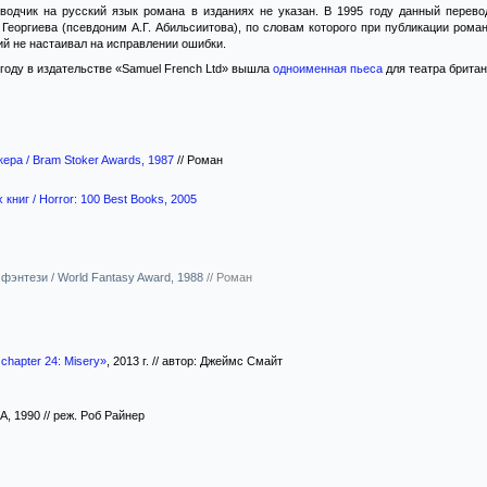
водчик на русский язык романа в изданиях не указан. В 1995 году данный перево
 Георгиева (псевдоним А.Г. Абильсиитова), по словам которого при публикации рома
й не настаивал на исправлении ошибки.
году в издательстве «Samuel French Ltd» вышла
одноименная пьеса
для театра британ
ера / Bram Stoker Awards, 1987
//
Роман
книг / Horror: 100 Best Books, 2005
фэнтези / World Fantasy Award, 1988
//
Роман
 chapter 24: Misery»
, 2013 г. // автор: Джеймс Смайт
А, 1990 // реж. Роб Райнер