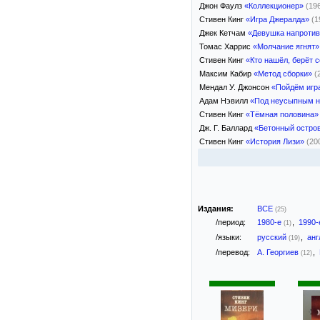
Джон Фаулз
«Коллекционер»
(19
Стивен Кинг
«Игра Джералда»
(1
Джек Кетчам
«Девушка напроти
Томас Харрис
«Молчание ягнят»
Стивен Кинг
«Кто нашёл, берёт 
Максим Кабир
«Метод сборки»
(
Мендал У. Джонсон
«Пойдём игр
Адам Нэвилл
«Под неусыпным н
Стивен Кинг
«Тёмная половина»
Дж. Г. Баллард
«Бетонный остро
Стивен Кинг
«История Лизи»
(20
Издания:
ВСЕ
(25)
/период:
1980-е
,
1990
(1)
/языки:
русский
,
анг
(19)
/перевод:
А. Георгиев
,
(12)