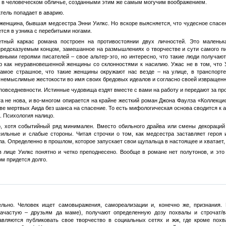
и в человеческом обличье, созданными этим же самым могучим воображением.
тель попадает в аварию.
 женщина, бывшая медсестра Энни Уилкс. Но вскоре выясняется, что чудесное спас
тся в узника с перебитыми ногами.
тный каркас романа построен на противостоянии двух личностей. Это маленька
редсказуемым концом, замешанное на размышлениях о творчестве и сути самого писа
лавными героями писателей – свое альтер-эго, но интересно, что такие люди получа
р как неуравновешенной женщины со склонностями к насилию. Ужас не в том, что 
Самое страшное, что такие женщины окружают нас везде – на улице, в транспорт
немыслимые жестокости во имя своих бредовых идеалов и согласно своей извращенн
 повседневности. Истинные чудовища ездят вместе с вами на работу и передают за про
а не нова, и во-многом опирается на крайне жесткий роман Джона Фаулза «Коллекци
тве мертвых Аида без шанса на спасение. То есть мифологическая основа сводится к
ж. Психология налицо.
, хотя событийный ряд минимален. Вместо обильного драйва или смены декораций ч
сильные и слабые стороны. Читая строчки о том, как медсестра заставляет героя 
зла. Определенно в прошлом, которое запускает свои щупальца в настоящее и хватает, 
 лице Уилкс понятно и четко преподнесено. Вообще в романе нет полутонов, и это
м придется долго.
ельно. Человек ищет самовыражения, самореализации и, конечно же, признания. 
ачастую – друзьям да маме), получают определенную дозу похвалы и строчат/в
авляются публиковать свое творчество в социальных сетях и жж, где кроме похв