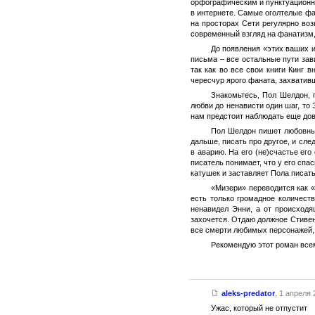
орфографическим и пунктуационны
в интернете. Самые оголтелые фа
на просторах Сети регулярно во
современный взгляд на фанатизм,
До появления «этих ваших 
письма – все остальные пути зав
так как во все свои книги Кинг 
чересчур ярого фаната, захватив
Знакомьтесь, Пол Шелдон, 
любви до ненависти один шаг, то 
нам предстоит наблюдать еще дов
Пол Шелдон пишет любовные
дальше, писать про другое, и сле
в аварию. На его (не)счастье ег
писатель понимает, что у его спа
катушек и заставляет Пола писат
«Мизери» переводится как «
есть только громадное количеств
ненавидел Энни, а от происходя
захочется. Отдаю должное Стивен
все смерти любимых персонажей, з
Рекомендую этот роман всем
aleks-predator
,
1 апреля 2
Ужас, который не отпустит