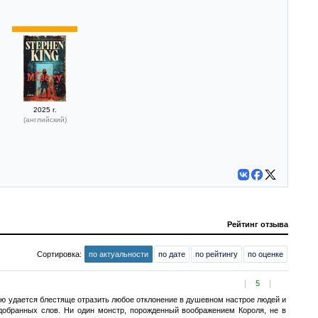
2025 г.
(английский)
Рейтинг отзыва
Сортировка:
по актуальности
по дате
по рейтингу
по оценке
[
5
]
ю удается блестяще отразить любое отклонение в душевном настрое людей и
обранных слов. Ни один монстр, порожденный воображением Короля, не в