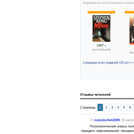
Издания на иностранных язык
1987 г.
(английский)
(ан
страница всех изданий (25 шт.) >
Отзывы читателей
Страницы:
1
2
3
4
5
6
zvezdochet2009
,
26 авгус
Психологические ужасы полу
передать максимальное эмоцион