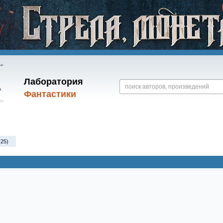
Лаборатория
Фантастики
(25)