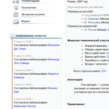
Рекомендации
Роман,
1987
год
Язык написания: английский
Посетители
Перевод на русский:
Авторские колонки
—
под редакцией
Е.Ю
—
А. Георгиев
(Мизер
Форум
—
Е. Петухова
(Мизер
Перевод на украинский:
—
А. Рогоза
(Мізері)
; 
информация, новости
Жанрово-тематический класс
6 августа 2026 г.
Составлена библиография
Вероники
Жанры/поджанры:
Дж. Генри
Общие характерис
Место действия:
Н
5 августа 2026 г.
Время действия:
2
Составлена библиография
Махмуда
Линейность сюжет
Эль-Сайеда
Возраст читателя:
4 августа 2026 г.
Всего проголосовало:
210
Составлена библиография
Маркуса
Кливера
Аннотация:
3 августа 2026 г.
Пол Шелдон — успешны
Составлена библиография
Моники
вытащив из машины после а
Ким
уготовила ему его читатель
2 августа 2026 г.
Составлена библиография
Примечание:
Вайшнави Патель