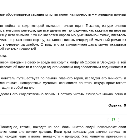
ение оборачивается страшным испытанием на прочность – у женщины полный
я война, в ходе которой выживет только один. Тяжелое, изнурительное
тельского ремесла, где все далеко не так радужно, как кажется на первый
ются у него живыми. Что же касается образа монументальной Уилкс, писатель
Уилкс терзает свою жертву, заставляя писать очередной мыльный роман из
е, в очереди за хлебом. С виду милая симпатичная дама может оказаться
ой системе ценностей.
езд.
онер», который в свою очередь восходит к мифу об Орфее и Эвридике, в той
 абсолютной власти и свободе одного человека над абсолютным подчинением и
итатель путешествует по памяти главного героя, исследуя его личность и
испытывать невероятные мучения, становится понятно, откуда проистекает
тащит с собой на дно.
 делает его содержательно легким. Поэтому читать «Мизери» можно легко и
Оценка:
9
[
17
]
Последнее, кстати, находят не все, большинство людей показывают свои
аяют свои «нетленки» дальше. Если доза похвалы достаточно велика, то
ал находят еще и волны ненависти и придирок (как минимум претензии к