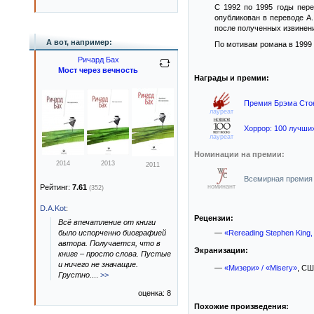
С 1992 по 1995 годы пере
опубликован в переводе А.
после полученных извинени
А вот, например:
По мотивам романа в 1999 
Ричард Бах
Мост через вечность
Награды и премии:
Премия Брэма Сток
лауреат
Хоррор: 100 лучших 
лауреат
Номинации на премии:
2014
2013
2011
Всемирная премия 
Рейтинг:
7.61
номинант
(352)
D.A.Kot
:
Рецензии:
Всё впечатление от книги
было испорченно биографией
—
«Rereading Stephen King,
автора. Получается, что в
Экранизации:
книге – просто слова. Пустые
и ничего не значащие.
—
«Мизери» / «Misery»
, СШ
Грустно.
...
>>
оценка: 8
Похожие произведения: