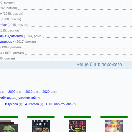
63, роман)
992, роман)
в»
(1989, роман)
(1988, роман)
себе»
(2015, роман)
2015, рассказ)
ать к Адамсам»
(1974, роман)
адзором»
(2017, роман)
(1989, роман)
в»
(1974, роман)
06, роман)
+ещё 6 шт. похожего
-е
,
2000-е
,
2010-е
,
2020-е
(9)
(4)
(6)
(5)
лийский
,
украинский
(4)
(2)
Е. Петухова
,
А. Рогоза
,
Е.Ю. Харитонова
(1)
(2)
(2)