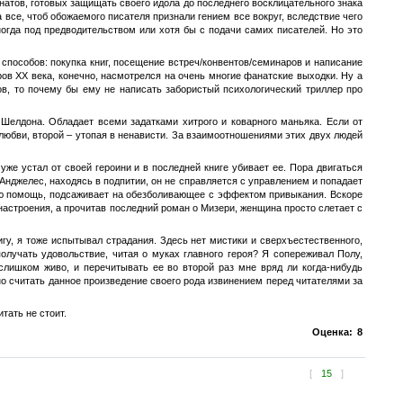
атов, готовых защищать своего идола до последнего восклицательного знака
все, чтоб обожаемого писателя признали гением все вокруг, вследствие чего
огда под предводительством или хотя бы с подачи самих писателей. Но это
пособов: покупка книг, посещение встреч/конвентов/семинаров и написание
ов XX века, конечно, насмотрелся на очень многие фанатские выходки. Ну а
нов, то почему бы ему не написать забористый психологический триллер про
Шелдона. Обладает всеми задатками хитрого и коварного маньяка. Если от
 любви, второй – утопая в ненависти. За взаимоотношениями этих двух людей
е устал от своей героини и в последней книге убивает ее. Пора двигаться
Анджелес, находясь в подпитии, он не справляется с управлением и попадает
рвую помощь, подсаживает на обезболивающее с эффектом привыкания. Вскоре
 настроения, а прочитав последний роман о Мизери, женщина просто слетает с
игу, я тоже испытывал страдания. Здесь нет мистики и сверхъестественного,
олучать удовольствие, читая о муках главного героя? Я сопереживал Полу,
лишком живо, и перечитывать ее во второй раз мне вряд ли когда-нибудь
но считать данное произведение своего рода извинением перед читателями за
ать не стоит.
Оценка:
8
[
15
]