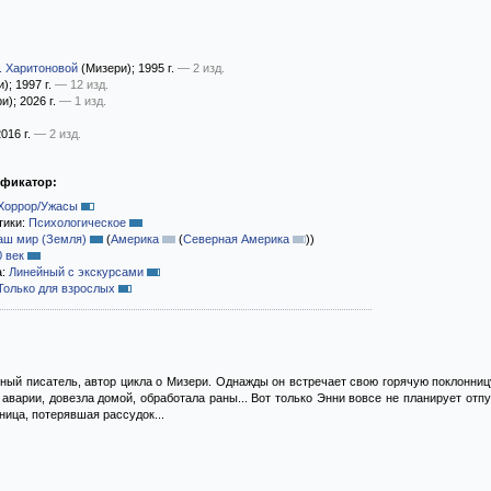
. Харитоновой
(Мизери)
; 1995 г.
— 2 изд.
и)
; 1997 г.
— 12 изд.
и)
; 2026 г.
— 1 изд.
2016 г.
— 2 изд.
ификатор:
Хоррор/Ужасы
тики:
Психологическое
аш мир (Земля)
(
Америка
(
Северная Америка
)
)
0 век
а:
Линейный с экскурсами
Только для взрослых
й писатель, автор цикла о Мизери. Однажды он встречает свою горячую поклонницу,
варии, довезла домой, обработала раны... Вот только Энни вовсе не планирует отпу
ница, потерявшая рассудок...