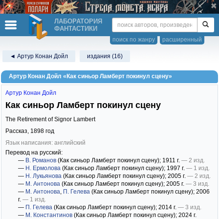
ЛАБОРАТОРИЯ
ФАНТАСТИКИ
поиск по жанру
расширенный
◄ Артур Конан Дойл
издания (16)
Артур Конан Дойл «Как синьор Ламберт покинул сцену»
Артур Конан Дойл
Как синьор Ламберт покинул сцену
The Retirement of Signor Lambert
Рассказ,
1898
год
Язык написания: английский
Перевод на русский:
—
В. Романов
(Как синьор Ламберт покинул сцену)
; 1911 г.
— 2 изд.
—
Н. Ермолова
(Как синьор Ламберт покинул сцену)
; 1997 г.
— 1 изд.
—
Н. Лукьянова
(Как синьор Ламберт покинул сцену)
; 2005 г.
— 2 изд.
—
М. Антонова
(Как синьор Ламберт покинул сцену)
; 2005 г.
— 3 изд.
—
М. Антонова
,
П. Гелева
(Как синьор Ламберт покинул сцену)
; 2006
г.
— 1 изд.
—
П. Гелева
(Как синьор Ламберт покинул сцену)
; 2014 г.
— 3 изд.
—
М. Константинов
(Как синьор Ламберт покинул сцену)
; 2024 г.