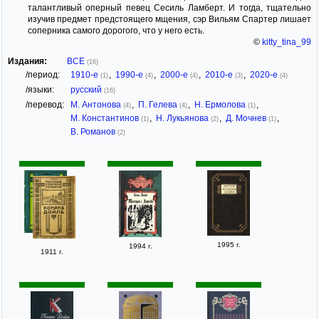
талантливый оперный певец Сесиль Ламберт. И тогда, тщательно
изучив предмет предстоящего мщения, сэр Вильям Спартер лишает
соперника самого дорогого, что у него есть.
©
kitty_tina_99
Издания:
ВСЕ
(16)
/период:
1910-е
,
1990-е
,
2000-е
,
2010-е
,
2020-е
(1)
(4)
(4)
(3)
(4)
/языки:
русский
(16)
/перевод:
М. Антонова
,
П. Гелева
,
Н. Ермолова
,
(4)
(4)
(1)
М. Константинов
,
Н. Лукьянова
,
Д. Мочнев
,
(1)
(2)
(1)
В. Романов
(2)
1995 г.
1994 г.
1911 г.