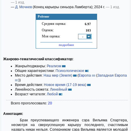
— 1 изд.
—
Д. Мочнев
(Конец карьеры синьора Ламберта)
; 2024 г.
— 1 изд.
Рейтинг
Средняя оценка:
6.97
Оценок:
103
Моя оценка:
-
подробнее
Жанрово-тематический классификатор:
Жанры/поджанры:
Реализм
Общие характеристики:
Психологическое
Место действия:
Наш мир (Земля)
(
Европа
(
Западная Европа
)
)
Время действия:
Новое время (17-19 века)
Линейность сюжета:
Линейный
Возраст читателя:
Любой
Всего проголосовало:
20
Аннотация:
Брак преуспевающего инженера сэра Вильяма Спартера,
несмотря на сверхуспешную карьеру последнего, счастливым
назвать никак нельзя. Соперником сэра Вильяма является молодой