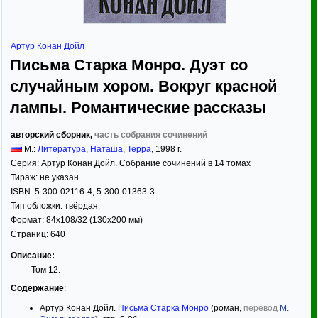
Артур Конан Дойл
Письма Старка Монро. Дуэт со
случайным хором. Вокруг красной
лампы. Романтические рассказы
авторский сборник,
часть собрания сочинений
М.:
Литература
,
Наташа
,
Терра
,
1998
г.
Серия:
Артур Конан Дойл. Собрание сочинений в 14 томах
Тираж:
не указан
ISBN:
5-300-02116-4, 5-300-01363-3
Тип обложки:
твёрдая
Формат:
84x108/32
(130x200 мм)
Страниц:
640
Описание:
Том 12.
Содержание
:
Артур Конан Дойл.
Письма Старка Монро
(роман,
перевод
М.