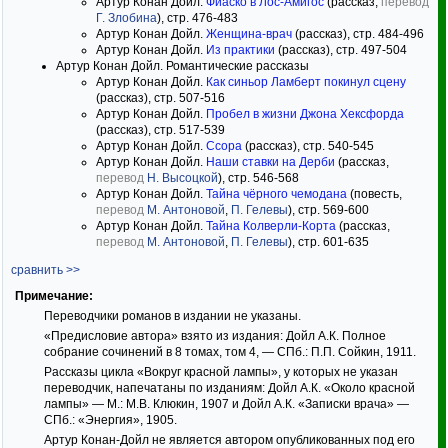
Артур Конан Дойл.
Фиаско в Лос-Амигос
(рассказ,
перевод
Г. Злобина
), стр. 476-483
Артур Конан Дойл.
Женщина-врач
(рассказ), стр. 484-496
Артур Конан Дойл.
Из практики
(рассказ), стр. 497-504
Артур Конан Дойл. Романтические рассказы
Артур Конан Дойл.
Как синьор Ламберт покинул сцену
(рассказ), стр. 507-516
Артур Конан Дойл.
Пробел в жизни Джона Хексфорда
(рассказ), стр. 517-539
Артур Конан Дойл.
Ссора
(рассказ), стр. 540-545
Артур Конан Дойл.
Наши ставки на Дерби
(рассказ,
перевод
Н. Высоцкой
), стр. 546-568
Артур Конан Дойл.
Тайна чёрного чемодана
(повесть,
перевод
М. Антоновой
,
П. Гелевы
), стр. 569-600
Артур Конан Дойл.
Тайна Колверли-Корта
(рассказ,
перевод
М. Антоновой
,
П. Гелевы
), стр. 601-635
сравнить >>
Примечание:
Переводчики романов в издании не указаны.
«Предисловие автора» взято из издания: Дойл А.К. Полное
собрание сочинений в 8 томах, том 4, — СПб.: П.П. Сойкин, 1911.
Рассказы цикла «Вокруг красной лампы», у которых не указан
переводчик, напечатаны по изданиям: Дойл А.К. «Около красной
лампы» — М.: М.В. Клюкин, 1907 и Дойл А.К. «Записки врача» —
СПб.: «Энергия», 1905.
Артур Конан-Дойл не является автором опубликованных под его