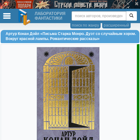
ЛАБОРАТОРИЯ
ФАНТАСТИКИ
поиск по жанру
расширенный
Артур Конан Дойл «Письма Старка Монро. Дуэт со случайным хором.
Вокруг красной лампы. Романтические рассказы»