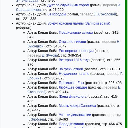
Энгельгардта
), стр. 5-96
Артур Конан Дойл.
Дуэт со случайным хором
(роман,
перевод
И.
Сарафанникова
), стр. 97-220
Артур Конан Дойл.
За городом
(роман,
перевод
Л. Соколовой
),
стр. 221-338
Артур Конан Дойл.
Вокруг красной лампы (Записки врача)
(сборник)
Артур Конан Дойл.
Предисловие автора
(эссе), стр. 341-
342
Артур Конан Дойл.
Отстал от жизни
(рассказ,
перевод
Н.
Высоцкой
), стр. 343-347
Артур Конан Дойл.
Его первая операция
(рассказ,
перевод
Д. Жукова
), стр. 348-354
Артур Конан Дойл.
Ветеран 1815 года
(рассказ), стр. 355-
370
Артур Конан Дойл.
За грехи отцов
(рассказ), стр. 371-381
Артур Конан Дойл.
Неудачное начало
(рассказ,
перевод
Г.
Злобина
), стр. 382-395
Артур Конан Дойл.
Проклятие Евы
(рассказ), стр. 396-408
Артур Конан Дойл.
Любящее сердце
(рассказ,
перевод
Е.
Сазоновой
), стр. 409-414
Артур Конан Дойл.
Жена физиолога
(рассказ), стр. 415-
436
Артур Конан Дойл.
Месть лорда Сэннокса
(рассказ), стр.
437-447
Артур Конан Дойл.
Успехи дипломатии
(рассказ,
перевод
Г. Злобина
), стр. 448-463
Артур Конан Дойл.
Перед камином
(рассказ), стр. 464-475