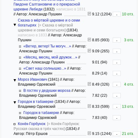
Гвидоне Салтановиче и о прекрасной
царевне Лебеди
(1832)
, написано в 1831
//
Автор: Александр Пушкин
9.12 (1204)
10 отз.
-
Сказка о мёртвой царевне и о семи
богатырях
[= Сказка о мёртвой
царевне и семи богатырях]
(1834)
,
написано в 1833
//
Автор: Александр
Пушкин
8.85 (993)
3 отз.
-
«Ветер, ветер! Ты могуч…»
//
Автор:
Александр Пушкин
9.09 (265)
-
«Месяц, месяц, мой дружок…»
//
Автор: Александр Пушкин
9.01 (94)
-
«Свет наш солнышко...»
//
Автор:
Александр Пушкин
8.29 (14)
-
Мороз Иванович
(1841)
//
Автор:
Владимир Одоевский
8.49 (326)
4 отз.
-
В гостях у дедушки мороза
//
Автор:
Владимир Одоевский
7.82 (22)
-
Городок в табакерке
(1834)
//
Автор:
Владимир Одоевский
8.33 (599)
13 отз.
-
Городок в табакерке
//
Автор:
Владимир Одоевский
7.83 (40)
-
Конёк-Горбунок
[= Конёк-Горбунок:
Русская сказка в трёх частях]
(1834)
//
Автор: Пётр Ершов
9.15 (1244)
21 отз.
-