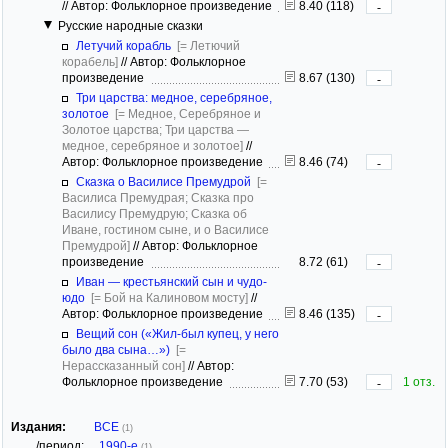
//
Автор: Фольклорное произведение
8.40 (118)
-
Русские народные сказки
Летучий корабль
[= Летючий
корабель]
//
Автор: Фольклорное
произведение
8.67 (130)
-
Три царства: медное, серебряное,
золотое
[= Медное, Серебряное и
Золотое царства; Три царства —
медное, серебряное и золотое]
//
Автор: Фольклорное произведение
8.46 (74)
-
Сказка о Василисе Премудрой
[=
Василиса Премудрая; Сказка про
Василису Премудрую; Сказка об
Иване, гостином сыне, и о Василисе
Премудрой]
//
Автор: Фольклорное
произведение
8.72 (61)
-
Иван — крестьянский сын и чудо-
юдо
[= Бой на Калиновом мосту]
//
Автор: Фольклорное произведение
8.46 (135)
-
Вещий сон («Жил-был купец, у него
было два сына…»)
[=
Нерассказанный сон]
//
Автор:
Фольклорное произведение
7.70 (53)
1 отз.
-
Издания:
ВСЕ
(1)
/период:
1990-е
(1)