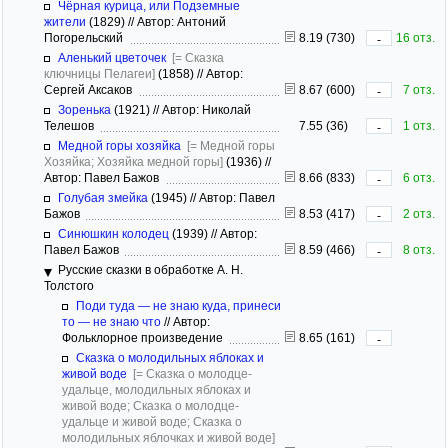
Чёрная курица, или Подземные
жители
(1829)
//
Автор: Антоний
Погорельский
8.19 (730)
16 отз.
-
Аленький цветочек
[= Сказка
ключницы Пелагеи]
(1858)
//
Автор:
Сергей Аксаков
8.67 (600)
7 отз.
-
Зоренька
(1921)
//
Автор: Николай
Телешов
7.55 (36)
1 отз.
-
Медной горы хозяйка
[= Медной горы
Хозяйка; Хозяйка медной горы]
(1936)
//
Автор: Павел Бажов
8.66 (833)
6 отз.
-
Голубая змейка
(1945)
//
Автор: Павел
Бажов
8.53 (417)
2 отз.
-
Синюшкин колодец
(1939)
//
Автор:
Павел Бажов
8.59 (466)
8 отз.
-
Русские сказки в обработке А. Н.
Толстого
Поди туда — не знаю куда, принеси
то — не знаю что
//
Автор:
Фольклорное произведение
8.65 (161)
-
Сказка о молодильных яблоках и
живой воде
[= Сказка о молодце-
удальце, молодильных яблоках и
живой воде; Сказка о молодце-
удальце и живой воде; Сказка о
молодильных яблочках и живой воде]