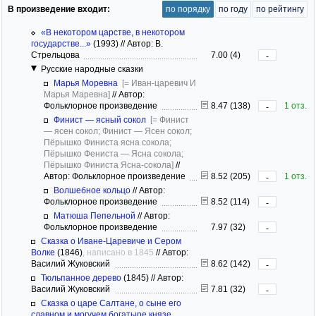
В произведение входит:
по порядку
по году
по рейтингу
«В некотором царстве, в некотором
государстве...»
(1993)
//
Автор: В.
Стрельцова
7.00 (4)
-
Русские народные сказки
Марья Моревна
[= Иван-царевич И
Марья Маревна]
//
Автор:
Фольклорное произведение
8.47 (138)
1 отз.
-
Финист — ясный сокол
[= Финист
— ясен сокол; Финист — Ясен сокол;
Пёрышко Финиста ясна сокола;
Пёрышко Фениста — Ясна сокола;
Пёрышко Финиста Ясна-сокола]
//
Автор: Фольклорное произведение
8.52 (205)
1 отз.
-
Волшебное кольцо
//
Автор:
Фольклорное произведение
8.52 (114)
-
Матюша Пепельной
//
Автор:
Фольклорное произведение
7.97 (32)
-
Сказка о Иване-Царевиче и Сером
Волке
(1846)
, написано в 1845
//
Автор:
Василий Жуковский
8.62 (142)
-
Тюльпанное дерево
(1845)
//
Автор:
Василий Жуковский
7.81 (32)
-
Сказка о царе Салтане, о сыне его
славном и могучем богатыре князе