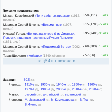
Похожие произведения:
8.50 (111)
5 отз.
Михаил Коцюбинский
«Тени забытых предков»
(1912,
повесть)
8.15 (1780)
77 отз.
Марина и Сергей Дяченко
«Ведьмин век»
(1997,
роман)
8.95 (2486)
36 отз.
Николай Гоголь
«Вечера на хуторе близ Диканьки.
Повести, изданные пасичником Рудым Паньком»
(1831, цикл)
7.68 (383)
15 отз.
Марина и Сергей Дяченко
«Подземный Ветер»
(2002,
рассказ)
7.57 (56)
0 отз.
Тарас Шевченко
«Кобзарь»
(1840, сборник)
+ещё 4 шт. похожего
Издания:
ВСЕ
(53)
/период:
1910-е
,
1930-е
,
1940-е
,
1950-е
,
1960-е
,
(1)
(1)
(1)
(8)
(3)
1970-е
,
1980-е
,
2000-е
,
2010-е
,
2020-е
(3)
(7)
(6)
(16)
(7)
/языки:
русский
,
английский
,
украинский
(16)
(1)
(36)
/перевод:
М. Исаковский
,
М. Комиссарова
,
В. Ткач
,
(5)
(8)
(1)
В. Фиппс
(1)