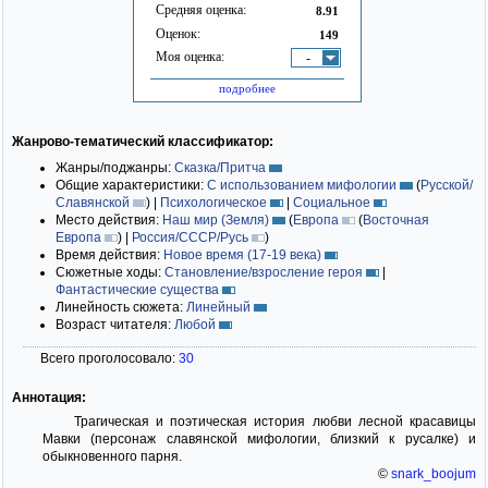
Средняя оценка:
8.91
Оценок:
149
Моя оценка:
-
подробнее
Жанрово-тематический классификатор:
Жанры/поджанры:
Сказка/Притча
Общие характеристики:
С использованием мифологии
(
Русской/
Славянской
)
|
Психологическое
|
Социальное
Место действия:
Наш мир (Земля)
(
Европа
(
Восточная
Европа
)
|
Россия/СССР/Русь
)
Время действия:
Новое время (17-19 века)
Сюжетные ходы:
Становление/взросление героя
|
Фантастические существа
Линейность сюжета:
Линейный
Возраст читателя:
Любой
Всего проголосовало:
30
Аннотация:
Трагическая и поэтическая история любви лесной красавицы
Мавки (персонаж славянской мифологии, близкий к русалке) и
обыкновенного парня.
©
snark_boojum