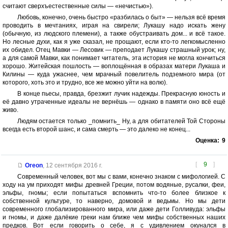
считают сверхъестественные силы — «нечистью»).
Любовь, конечно, очень быстро «разбилась о быт» — нельзя всё время
проводить в мечтаниях, играя на свирели; Лукашу надо искать жену
(обычную, из людского племени), а также обустраивать дом... и всё такое.
Но лесные духи, как я уже сказал, не прощают, если кто-то легкомысленно
их обидел. Отец Мавки — Лесовик — преподает Лукашу страшный урок; ну,
а для самой Мавки, как понимает читатель, эта история не могла кончиться
хорошо. Житейская пошлость — воплощённая в образах матери Лукаша и
Килины — куда ужаснее, чем мрачный повелитель подземного мира (от
которого, хоть это и трудно, все же можно уйти на волю).
В конце пьесы, правда, брезжит лучик надежды. Прекрасную юность и
её давно утраченные идеалы не вернёшь — однако в памяти оно всё ещё
живо.
Людям остается только _помнить_ Ну, а для обитателей Той Стороны
всегда есть второй шанс, и сама смерть — это далеко не конец...
Оценка:
9
[
9
]
Oreon
,
12 сентября 2016 г.
Современный человек, вот мы с вами, конечно знаком с мифологией. С
ходу на ум приходят мифы древней Греции, потом водяные, русалки, феи,
эльфы, гномы; если попытаться вспомнить что-то более близкое к
собственной культуре, то наверно, домовой и ведьмы. Но мы дети
современного глобализированного мира, или даже дети Голливуда: эльфы
и гномы, и даже далёкие греки нам ближе чем мифы собственных наших
предков. Вот если говорить о себе, я с удивлением окунался в