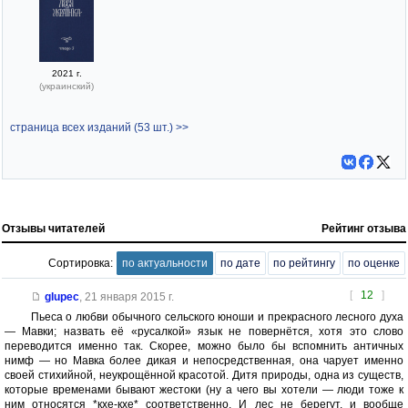
2021 г.
(украинский)
страница всех изданий (53 шт.) >>
Отзывы читателей
Рейтинг отзыва
Сортировка:
по актуальности
по дате
по рейтингу
по оценке
[
12
]
glupec
,
21 января 2015 г.
Пьеса о любви обычного сельского юноши и прекрасного лесного духа
— Мавки; назвать её «русалкой» язык не повернётся, хотя это слово
переводится именно так. Скорее, можно было бы вспомнить античных
нимф — но Мавка более дикая и непосредственная, она чарует именно
своей стихийной, неукрощённой красотой. Дитя природы, одна из существ,
которые временами бывают жестоки (ну а чего вы хотели — люди тоже к
ним относятся *кхе-кхе* соответственно. И лес не берегут, и вообще