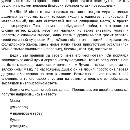
удивить, но от пьесы просто в восторге. Просто захватывает дух. Прочитать
решил на русском, перевод Виктории Волиной кстати превосходный.
В «Лісовій пісні» с самого начала сталкиваются два мира: истинных
духовных ценностей, корни которых уходят к единстве с природой. И
материальный, где для обитателей лес не священное место, а просто
деревья-ресурсы. Также поэма о необузданной любви, та что налетает
словно ветер, кружит, несёт на крыльях, но также внезапно может и
бросить; о сложном выборе, когда связь с другим миром грозит утратой
своей истинной сущности. Ещё «Лісова пісня» очень яркий представитель
фольклорного жанра, здесь кроме мавки также присутствуют русалки (при
чём не только водяные а и полевые), Лесовик, чёрт Куц, потерчата…
Деда Льва приняли за своего из-за его чести-отваги. Он поклялся
защищать вековой дуб и держал клятву нерушимо. Только вот у сестры его
не было к природе даже капли почтения. А Лукаш…, племянник, стал её
заложником. Мавку по настоящему думаю он не любил, просто она первая
девушка обратившая на него внимание. Возможно он испытывал к ней
влечение, и то его скоро опустили на землю, а вольную во всём мавку
выставили в непристойном свете.
Девушка молодая, стройная, сочная. Прониклась его игрой на сопелке,
попутно напросившись в невесты.
Мавка
(улыбаясь)
А нравлюсь я тебе?
Лукаш
(смущаясь)