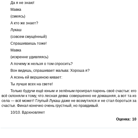
Да я не знаю!
Мавка
(смеясь)
А кто же знает?
Лукаш
(совсем смущённый)
Спрашиваешь тоже!
Мавка
(искренне удивляясь)
А почему ж нельзя о том спросить?
Вон видишь, спрашивает мальва: Хороша я?
А ясень ей вершиною кивает:
Ты лучше всех на свете!
Только будучи ещё юным и зелёным проиграл парень своё счастье: его
всё склоняли к тому, что лесная девка совершенно не домашняя, а вот та из
села — всё может! Глупый Лукаш даже не возмутился и не стал бороться за
счастье. Финал конечно очень грустный, но правдивый.
10/10. Вдохновляет
Оценка:
10