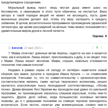
предупреждена сородичами.
Моральный вывод прост: лишь чистая душа имеет шанс на
бессмертие, а свернувшие в этого пути обречены на несчастья. Вера
автора в такой порядок вещей не может не восхищать, пусть даже
жизненные реалии делают всё, чтобы эту веру заглушить и предать
забвению. В целом, восхитительное программное произведение украинской
литературы, где кроме рассуждений на вечные темы можно познакомится с
удивительным миром духов и лесной нечисти.
Оценка:
9
[
6
]
korsrok
,
22 мая 2021 г.
? “Мавка сплетает длинные ветви берёзы, садится на них и качается
тихо, как в колыбели. Лукаш играет, прислонившись к дубу, и не сводит глаз
с Мавки. Лукаш играет веснянки. Мавка, слушая, невольно откликается
тихонечко тем самым голосом”.
Недавно в рамках серии «К западу от октября» наметился новый
сборник про мавок, русалок и праздник Ивана Купала — cо славянским
колоритом. Учитывая то, что по совместительству с организаторством-
соствительством являюсь также частью творческого коллектива, решил
прочитать классическую пьесу легендарной соотечественницы, «Лісову
пісню». Драму-феерию Лесі Українки мы проходили ещё давно по школьной
программе, но произведение оказалось слишком взрослым, чтобы чем-то
зацепить. Другое дело сейчас, когда большинство основных мотивов
знакомы, да и с девушками похожими на главную героиню приходилось
встречаться. Если честно, начитан уже всяким-разным, сложно чем-то