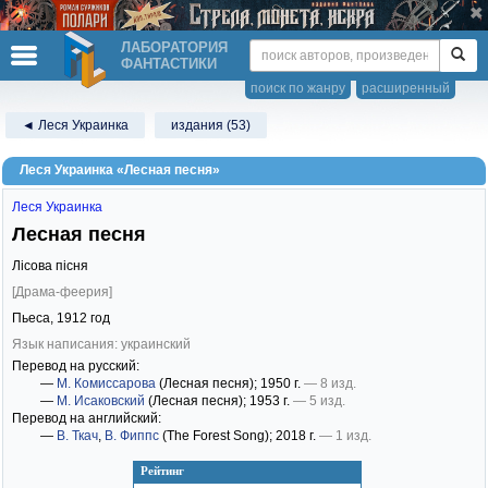
ЛАБОРАТОРИЯ
ФАНТАСТИКИ
поиск по жанру
расширенный
◄ Леся Украинка
издания (53)
Леся Украинка «Лесная песня»
Леся Украинка
Лесная песня
Лісова пісня
[Драма-феерия]
Пьеса,
1912
год
Язык написания: украинский
Перевод на русский:
—
М. Комиссарова
(Лесная песня)
; 1950 г.
— 8 изд.
—
М. Исаковский
(Лесная песня)
; 1953 г.
— 5 изд.
Перевод на английский:
—
В. Ткач
,
В. Фиппс
(The Forest Song)
; 2018 г.
— 1 изд.
Рейтинг