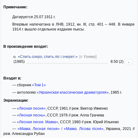
Примечание:
Датируется 25.07.1911 г.
Впервые напечатана в ЛНВ, 1912, кн. III, стр. 401 – 448. В январе
1914 г. вышло отдельное издание пьесы.
В произведение входит:
«Спить озеро, спить ліс і очерет.»
[= Узимку]
(1985)
8.50 (2)
-
Входит в:
— сборник
«Том 1»
— антологию
«Украинская классическая драматургия»
, 1985 г.
Экранизации:
—
«Лесная песня»
, СССР, 1961 // реж. Виктор Ивченко
—
«Лесная песнь»
, СССР, 1976 // реж. Алла Грачева
—
«Лесная песня. Мавка»
, СССР, 1980 // реж. Юрий Ильенко
—
«Мавка. Лесная песня» / «Мавка. Лісова пісня»
, Украина, 2021 //
реж. Александра Рубан