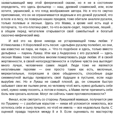
захватывающий мир этой феерической сказки, но я не в состоянии
определить, что здесь фольклор — наш, древний славянский, или, если
хотите, украинский, а что плод воображения автора. Но я что-то смутно
припоминаю, что он не ограничивается водяным и его дочкой русалкой, что
в поле и в лесу, по поверьях наших предков, тоже обитали аналоги русалок,
только полевые и лесные. Здесь это Мавка, а кроме неё есть ещё и
потерчата, то-что-плотину-рвет, то-что-в-скале-сидит, перелесник, леший...
в общем перед читателем открывается свой самобытный и богатый
сказочно-мифический мир.
И всё это на фоне никогда не устаревающей темы любви. У
И.Николаева с Н.Королевой есть песня: «дельфин русалку полюбил, но они,
как известно не пара, не пара...». Что-то подобное и здесь, только вместо
дельфина — парень Лукаш. Или как у Андерсена с его русалкой — здесь
лесная Мавка тоже способна многим пожертвовать ради любви. И в своей
жертвенности, в своей непосредственности и глубине чувств она выглядит
много лучше, человечнее самих людей. Люди тоже не являются
негативными героями — они просто такие как есть, мелочные,
меркантильные, погрязшие в свою обыденность, способные ради
сиюминутной выгоды превратить своё будущее в пустыню, если надо
вырубив лес. Но и Лукаш не самый плохой, да, он слишком быстро
забывает свои же пылкие речи, но человеку чтоб жить нужно добывать себе
хлеб, нужно нивку посеять, а потом и пожать, а Мавке легче причинить себе
боль чем срезать колоски. Могут ли сойтись такие противоположности?
Финал, если смотреть со стороны Лукашевой мамаши, получается уже
по Пушкину — с разбитым корытом — никак ей успокоится немоглось, все
хотелось себе и сыну лучшего, но чтоб не имела — все недовольна была. С
оценкой правда терялся между 8 и 9. Если оценивать по мастерству