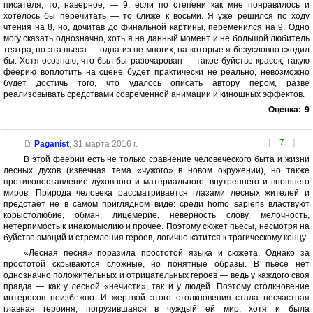
писателя, то, наверное, — 9, если по степени как мне понравилось и
хотелось бы перечитать — то ближе к восьми. Я уже решился по ходу
чтения на 8, но, дочитав до финальной картины, переменился на 9. Одно
могу сказать однозначно, хоть я на данный момент и не большой любитель
театра, но эта пьеса — одна из не многих, на которые я безусловно сходил
бы. Хотя осознаю, что был бы разочарован — такое буйство красок, такую
феерию воплотить на сцене будет практически не реально, невозможно
будет достичь того, что удалось описать автору пером, разве
реализовывать средствами современной анимации и киношных эффектов.
Оценка:
9
[
7
]
Paganist
,
31 марта 2016 г.
В этой феерии есть не только сравнение человеческого быта и жизни
лесных духов (извечная тема «чужого» в новом окружении), но также
противопоставление духовного и материального, внутреннего и внешнего
миров. Природа человека рассматривается глазами лесных жителей и
предстаёт не в самом приглядном виде: среди homo sapiens властвуют
корыстолюбие, обман, лицемерие, неверность слову, мелочность,
нетерпимость к инакомыслию и прочее. Поэтому сюжет пьесы, несмотря на
буйство эмоций и стремления героев, логично катится к трагическому концу.
«Лесная песня» поразила простотой языка и сюжета. Однако за
простотой скрываются сложные, но понятные образы. В пьесе нет
однозначно положительных и отрицательных героев — ведь у каждого своя
правда — как у лесной «нечисти», так и у людей. Поэтому столкновение
интересов неизбежно. И жертвой этого столкновения стала несчастная
главная героиня, погрузившаяся в чуждый ей мир, хотя и была