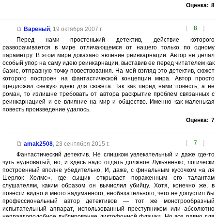
Оценка:
8
[
8
]
Вареный
,
19 октября 2007 г.
Перед нами простенький детектив, действие которого
разворачивается в мире отличающемся от нашего только по одному
параметру. В этом мире доказано явление реинкарнации. Автор не делал
особый упор на саму идею реинкарнации, выставив ее перед читателем как
базис, отправную точку повествования. На мой взгляд это детектив, сюжет
которого построен на фантастической концепции мира. Автор просто
предложил свежую идею для сюжета. Так как перед нами повесть, а не
роман, то излишне требовать от автора раскрытие проблем связанных с
реинкарнацией и ее влияние на мир и общество. Именно как маленькая
повесть произведение удалось.
Оценка:
7
[
7
]
amak2508
,
23 сентября 2015 г.
Фантастический детектив. Не слишком увлекательный и даже где-то
чуть нудноватый, но, и здесь надо отдать должное Лукьяненко, логически
построенный вполне убедительно. И, даже, с финальным кусочком «а ля
Шерлок Холмс», где сыщик открывает пораженным его талантам
слушателям, каким образом он вычислил убийцу. Хотя, конечно же, в
повести видно и много надуманного, необязательного, чего не допустил бы
профессиональный автор детективов — тот же монстрообразный
испытательный аппарат, использованный преступником или абсолютно
неправдоподобное дублирование диктофонной флэшки. Но все равно для