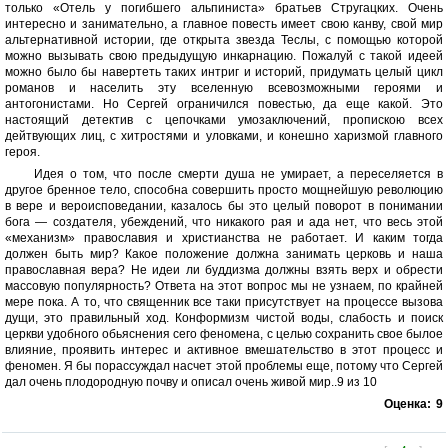
только «Отель у погибшего альпиниста» братьев Стругацких. Очень
интересно и занимательно, а главное повесть имеет свою канву, свой мир
альтернативной истории, где открыта звезда Теслы, с помощью которой
можно вызывать свою предыдущую инкарнацию. Пожалуй с такой идеей
можно было бы навертеть таких интриг и историй, придумать целый цикл
романов и населить эту вселенную всевозможными героями и
антогонистами. Но Сергей ограничился повестью, да еще какой. Это
настоящий детектив с цепочками умозаключений, пропискою всех
дейтвующих лиц, с хитростями и уловками, и конешно харизмой главного
героя.
Идея о том, что после смерти душа не умирает, а переселяется в
другое бренное тело, способна совершить просто мощнейшую революцию
в вере и вероисповедании, казалось бы это целый поворот в понимании
бога — создателя, убеждений, что никакого рая и ада нет, что весь этой
«механизм» православия и христианства не работает. И каким тогда
должен быть мир? Какое положение должна занимать церковь и наша
православная вера? Не идеи ли буддизма должны взять верх и обрести
массовую популярность? Ответа на этот вопрос мы не узнаем, по крайней
мере пока. А то, что священник все таки присутствует на процессе вызова
дущи, это правильный ход. Конформизм чистой воды, слабость и поиск
церкви удобного обьяснения сего феномена, с целью сохранить свое былое
влияние, проявить интерес и активное вмешательство в этот процесс и
феномен. Я бы порассуждал насчет этой проблемы еще, потому что Сергей
дал очень плодородную почву и описал очень живой мир..9 из 10
Оценка:
9