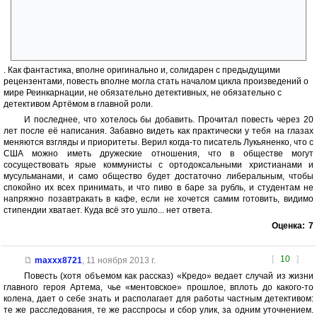
ну, пардонте, не верю, как убийца тащит через всё здание, из
подвала на 6-й этаж 20-килограммовое орудие убийства, не
привлекая ничьего внимания. Про эффективность использования
подобного агрегата в качестве мобильного средства поражения
противника промолчу
. Как фантастика, вполне оригинально и, солидарен с предыдущими
рецензентами, повесть вполне могла стать началом цикла произведений о
мире Реинкарнации, не обязательно детективных, не обязательно с
детективом Артёмом в главной роли.
И последнее, что хотелось бы добавить. Прочитал повесть через 20
лет после её написания. Забавно видеть как практически у тебя на глазах
меняются взгляды и приоритеты. Верил когда-то писатель Лукьяненко, что с
США можно иметь дружеские отношения, что в обществе могут
сосуществовать ярые коммунисты с ортодоксальными христианами и
мусульманами, и само общество будет достаточно либеральным, чтобы
спокойно их всех принимать, и что пиво в баре за рубль, и студентам не
напряжно позавтракать в кафе, если не хочется самим готовить, видимо
стипендии хватает. Куда всё это ушло... нет ответа.
Оценка:
7
[
10
]
maxxx8721
,
11 ноября 2013 г.
Повесть (хотя объемом как рассказ) «Кредо» ведает случай из жизни
главного героя Артема, чье «ментовское» прошлое, вплоть до какого-то
колена, дает о себе знать и располагает для работы частным детективом:
те же расследования, те же расспросы и сбор улик, за одним уточнением.