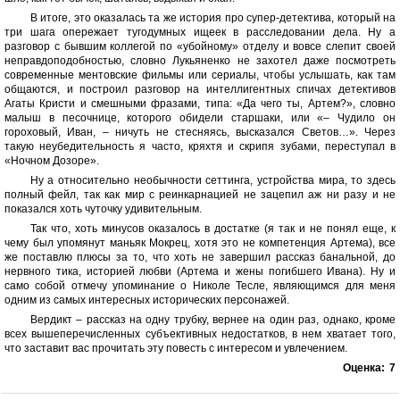
В итоге, это оказалась та же история про супер-детектива, который на
три шага опережает тугодумных ищеек в расследовании дела. Ну а
разговор с бывшим коллегой по «убойному» отделу и вовсе слепит своей
неправдоподобностью, словно Лукьяненко не захотел даже посмотреть
современные ментовские фильмы или сериалы, чтобы услышать, как там
общаются, и построил разговор на интеллигентных спичах детективов
Агаты Кристи и смешными фразами, типа: «Да чего ты, Артем?», словно
малыш в песочнице, которого обидели старшаки, или «– Чудило он
гороховый, Иван, – ничуть не стесняясь, высказался Светов…». Через
такую неубедительность я часто, кряхтя и скрипя зубами, переступал в
«Ночном Дозоре».
Ну а относительно необычности сеттинга, устройства мира, то здесь
полный фейл, так как мир с реинкарнацией не зацепил аж ни разу и не
показался хоть чуточку удивительным.
Так что, хоть минусов оказалось в достатке (я так и не понял еще, к
чему был упомянут маньяк Мокрец, хотя это не компетенция Артема), все
же поставлю плюсы за то, что хоть не завершил рассказ банальной, до
нервного тика, историей любви (Артема и жены погибшего Ивана). Ну и
само собой отмечу упоминание о Николе Тесле, являющимся для меня
одним из самых интересных исторических персонажей.
Вердикт – рассказ на одну трубку, вернее на один раз, однако, кроме
всех вышеперечисленных субъективных недостатков, в нем хватает того,
что заставит вас прочитать эту повесть с интересом и увлечением.
Оценка:
7