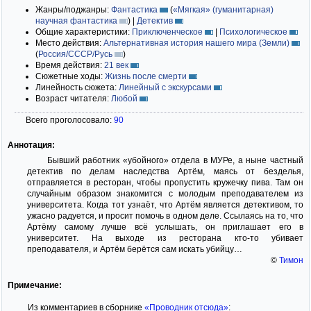
Жанры/поджанры:
Фантастика
(
«Мягкая» (гуманитарная)
научная фантастика
)
|
Детектив
Общие характеристики:
Приключенческое
|
Психологическое
Место действия:
Альтернативная история нашего мира (Земли)
(
Россия/СССР/Русь
)
Время действия:
21 век
Сюжетные ходы:
Жизнь после смерти
Линейность сюжета:
Линейный с экскурсами
Возраст читателя:
Любой
Всего проголосовало:
90
Аннотация:
Бывший работник «убойного» отдела в МУРе, а ныне частный
детектив по делам наследства Артём, маясь от безделья,
отправляется в ресторан, чтобы пропустить кружечку пива. Там он
случайным образом знакомится с молодым преподавателем из
университета. Когда тот узнаёт, что Артём является детективом, то
ужасно радуется, и просит помочь в одном деле. Ссылаясь на то, что
Артёму самому лучше всё услышать, он приглашает его в
университет. На выходе из ресторана кто-то убивает
преподавателя, и Артём берётся сам искать убийцу…
©
Тимон
Примечание:
Из комментариев в сборнике
«Проводник отсюда»
: