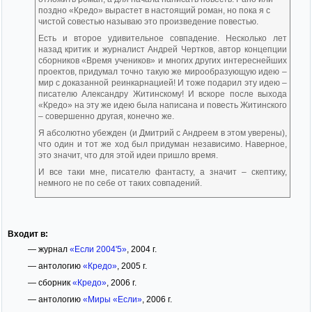
поздно «Кредо» вырастет в настоящий роман, но пока я с
чистой совестью называю это произведение повестью.
Есть и второе удивительное совпадение. Несколько лет
назад критик и журналист Андрей Чертков, автор концепции
сборников «Время учеников» и многих других интереснейших
проектов, придумал точно такую же мирообразующую идею –
мир с доказанной реинкарнацией! И тоже подарил эту идею –
писателю Александру Житинскому! И вскоре после выхода
«Кредо» на эту же идею была написана и повесть Житинского
– совершенно другая, конечно же.
Я абсолютно убежден (и Дмитрий с Андреем в этом уверены),
что один и тот же ход был придуман независимо. Наверное,
это значит, что для этой идеи пришло время.
И все таки мне, писателю фантасту, а значит – скептику,
немного не по себе от таких совпадений.
Входит в:
— журнал
«Если 2004'5»
, 2004 г.
— антологию
«Кредо»
, 2005 г.
— сборник
«Кредо»
, 2006 г.
— антологию
«Миры «Если»
, 2006 г.