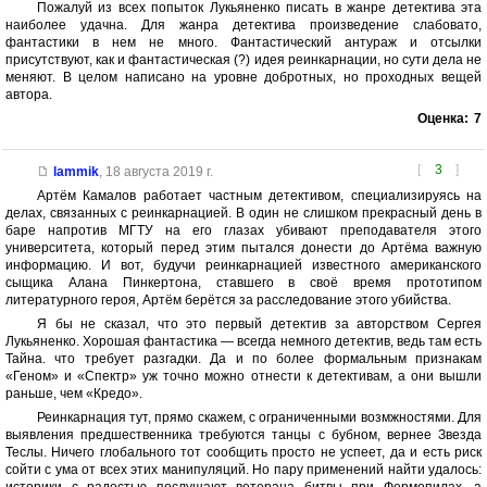
Пожалуй из всех попыток Лукьяненко писать в жанре детектива эта
наиболее удачна. Для жанра детектива произведение слабовато,
фантастики в нем не много. Фантастический антураж и отсылки
присутствуют, как и фантастическая (?) идея реинкарнации, но сути дела не
меняют. В целом написано на уровне добротных, но проходных вещей
автора.
Оценка:
7
[
3
]
lammik
,
18 августа 2019 г.
Артём Камалов работает частным детективом, специализируясь на
делах, связанных с реинкарнацией. В один не слишком прекрасный день в
баре напротив МГТУ на его глазах убивают преподавателя этого
университета, который перед этим пытался донести до Артёма важную
информацию. И вот, будучи реинкарнацией известного американского
сыщика Алана Пинкертона, ставшего в своё время прототипом
литературного героя, Артём берётся за расследование этого убийства.
Я бы не сказал, что это первый детектив за авторством Сергея
Лукьяненко. Хорошая фантастика — всегда немного детектив, ведь там есть
Тайна. что требует разгадки. Да и по более формальным признакам
«Геном» и «Спектр» уж точно можно отнести к детективам, а они вышли
раньше, чем «Кредо».
Реинкарнация тут, прямо скажем, с ограниченными возмжностями. Для
выявления предшественника требуются танцы с бубном, вернее Звезда
Теслы. Ничего глобального тот сообщить просто не успеет, да и есть риск
сойти с ума от всех этих манипуляций. Но пару применений найти удалось: