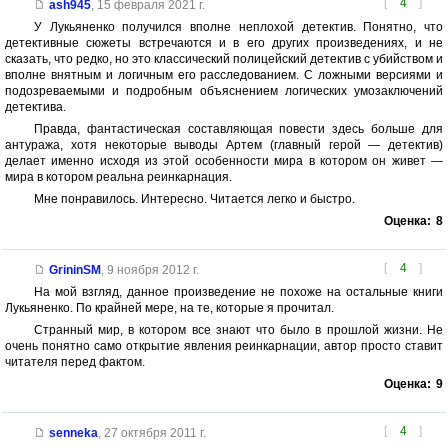
[
4
]
ash945
,
15 февраля 2021 г.
У Лукьяненко получился вполне неплохой детектив. Понятно, что
детективные сюжеты встречаются и в его других произведениях, и не
сказать, что редко, но это классический полицейский детектив с убийством и
вполне внятным и логичным его расследованием. С ложными версиями и
подозреваемыми и подробным объяснением логических умозаключений
детектива.
Правда, фантастическая составляющая повести здесь больше для
антуража, хотя некоторые выводы Артем (главный герой — детектив)
делает именно исходя из этой особенности мира в котором он живет —
мира в котором реальна реинкарнация.
Мне понравилось. Интересно. Читается легко и быстро.
Оценка:
8
[
4
]
GrininSM
,
9 ноября 2012 г.
На мой взгляд, данное произведение не похоже на остальные книги
Лукьяненко. По крайней мере, на те, которые я прочитал.
Странный мир, в котором все знают что было в прошлой жизни. Не
очень понятно само открытие явления реинкарнации, автор просто ставит
читателя перед фактом.
Оценка:
9
[
4
]
senneka
,
27 октября 2011 г.