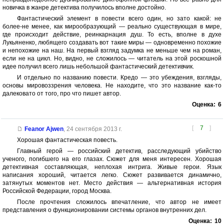
новичка в жанре детектива получилось вполне достойно.
Фантастический элемент в повести всего один, но зато какой: не
более-не менее, как мирообразующий — реально существующая в мире,
где происходит действие, реинкарнация душ. То есть, вполне в духе
Лукьяненко, любящего создавать вот такие миры — одновременно похожие
и непохожие на наш. На первый взгляд задумка не меньше чем на роман,
если не на цикл. Но, видно, не сложилось — читатель на этой роскошной
идее получил всего лишь небольшой фантастический детективчик.
И отдельно по названию повести. Кредо — это убеждения, взгляды,
основы мировоззрения человека. Не находите, что это название как-то
далековато от того, про что пишет автор.
Оценка:
6
[
7
]
Feanor Ajwen
,
24 сентября 2013 г.
Хорошая фантастическая повесть.
Главный герой — российский детектив, расследующий убийство
ученого, погибшего на его глазах. Сюжет для меня интересен. Хорошая
детективная составляющая, неплохая интрига. Живые герои. Язык
написания хороший, читается легко. Сюжет развивается динамично,
затянутых моментов нет. Место действия — альтернативная история
Российской Федерации, город Москва.
После прочтения сложилось впечатление, что автор не имеет
представления о функционировании системы органов внутренних дел.
Оценка:
10