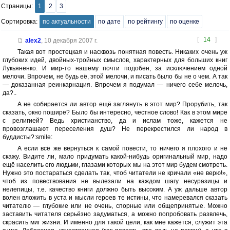
Страницы:
1
2
3
Сортировка:
по актуальности
по дате
по рейтингу
по оценке
[
14
]
alex2
,
10 декабря 2007 г.
Такая вот простецкая и насквозь понятная повесть. Никаких очень уж
глубоких идей, двойных-тройных смыслов, характерных для больших книг
Лукьяненко. И мир-то нашему почти подобен, за исключением одной
мелочи. Впрочем, не будь её, этой мелочи, и писать было бы не о чем. А так
— доказанная реинкарнация. Впрочем я подумал — ничего себе мелочь,
да?..
А не собирается ли автор ещё заглянуть в этот мир? Прорубить, так
сказать, окно пошире? Было бы интересно, честное слово! Как в этом мире
с религией? Ведь христианство, да и ислам тоже, кажется не
провозглашают переселения душ? Не перекрестился ли народ в
буддисты?:smile:
А если всё же вернуться к самой повести, то ничего я плохого и не
скажу. Видите ли, мало придумать какой-нибудь оригинальный мир, надо
ещё населить его людьми, глазами которых мы на этот мир будем смотреть.
Нужно это постараться сделать так, чтоб читатели не кричали «не верю!»,
чтоб из повествования не вылезали на каждом шагу несуразицы и
нелепицы, т.е. качество книги должно быть высоким. А уж дальше автор
волен вложить в уста и мысли героев те истины, что намеревался сказать
читателю — глубокие или не очень, спорные или общепринятые. Можно
заставить читателя серьёзно задуматься, а можно попробовать развлечь,
скрасить миг жизни. И именно для такой цели, как мне кажется, служит эта