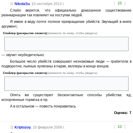
[
10
]
NikolaSu
,
10 сентября 2012 г.
Слабо верится, что официально доказанное существование
реинкарнации так повлияет на поступки людей.
Я имею в виду почти полное прекращение убийств. Звучащий в книге
аргумент,
Спойлер (раскрытие сюжета)
(кликните по нему, чтобы увидеть)
мол кто же захочет убивать, зная, что через 10 лет жертва может
реинкарнироваться и рассказать о своем убийце
— звучит неубедительно.
Большое число убийств совершают незнакомые люди — грабители в
подворотне, пьяные хулиганы в парке, киллеры в конце концов.
Спойлер (раскрытие сюжета)
(кликните по нему, чтобы увидеть)
Не будет же реинкарнированная на 15 минут душа составлять
фоторобот своего убийцы!
Опять же существуют бесконтактные способы убийства: яд,
испорченные тормоза и пр.
А в остальном — повесть понравилась.
Оценка:
7
[
10
]
Kriptozoy
,
10 февраля 2008 г.