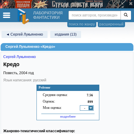
ЛАБОРАТОРИЯ
ФАНТАСТИКИ
поиск по жанру
расширенный
◄ Сергей Лукьяненко
издания (13)
Сергей Лукьяненко «Кредо»
Сергей Лукьяненко
Кредо
Повесть,
2004
год
Язык написания: русский
Рейтинг
Средняя оценка:
7.56
Оценок:
899
Моя оценка:
-
подробнее
Жанрово-тематический классификатор: