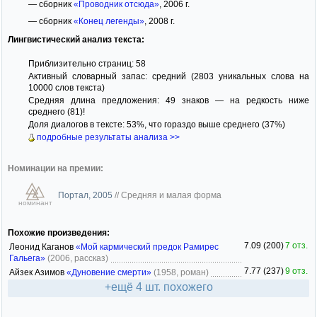
— сборник
«Проводник отсюда»
, 2006 г.
— сборник
«Конец легенды»
, 2008 г.
Лингвистический анализ текста:
Приблизительно страниц: 58
Активный словарный запас: средний (2803 уникальных слова на
10000 слов текста)
Средняя длина предложения: 49 знаков — на редкость ниже
среднего (81)!
Доля диалогов в тексте: 53%, что гораздо выше среднего (37%)
подробные результаты анализа >>
Номинации на премии:
Портал, 2005
//
Средняя и малая форма
номинант
Похожие произведения:
7.09 (200)
7 отз.
Леонид Каганов
«Мой кармический предок Рамирес
Гальега»
(2006, рассказ)
7.77 (237)
9 отз.
Айзек Азимов
«Дуновение смерти»
(1958, роман)
+ещё 4 шт. похожего