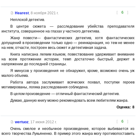
[
6
]
Hearest
,
8 ноября 2021 г.
Неплохой детектив.
В центре сюжета — расследование убийства преподавателя
института, совершенное на глазах у частного детектива.
Жанр повести— фантастических детектив, хотя фантастических
допущений в произведении только одно — реинкарнация, но тем не менее
на нем, отчасти, построен весь сюжет и детективная задача.
Книга написана легким языком, повествование удерживает внимание
на всем протяжении истории, темп достаточно быстрый, держит в
напряжении до последней страницы.
Я минусов у произведения не обнаружил, кроме, возможно очень уж
малого объема.
Работа автора заслуживает всяческих похвал, поступки героев
мотивированы, логика расследования соблюдена.
В целом произведение — отличный фантастический детектив.
Думаю, данную книгу можно рекомендовать всем любителям жанра.
Оценка:
8
[
6
]
wertuoz
,
17 июня 2012 г.
Очень смелое и необычное произведение, которое выбивается из
всего творчества Лукьяненко. В пример этого жанра могу противопоставить