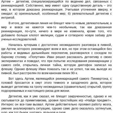
Артем – детектив, специализирующийся по ведению дел, связанных с
реинкарнацией. Собственно, мир имеет одну существенную деталь – это
мир, в котором доказана реинкарнация. Учитывая уточнения вверху, я
ожидал: а) оригинальный, особенный мир; б) увлекательный детектив с
интригой.
В итоге, детективная линия не блещет чем-то новым, увлекательным, а
мир и вовсе не кажется чем-то необычным, так как доказанная
реинкарнация, по-сути, ничего в мире не изменила, кроме того, что
добавило больше хлопот милиции, судам и сотворило новую забаву для
ученых-исследователей.
Началась кутерьма с достаточно неожиданного разговора в пивной,
где Артем, которого рекомендуют всем и вся, но при этом остающийся без
работы и видимых дальнейших перспектив, разговорился с соседом по
барному столику. «Попутчик» Иван решил рассказать детективу о своих
экспериментах и поведал, что при попытке исследования реинкарнации у
самого себя, открылась личная тайна, которую диктофон записал на
флешку. Однако флешку Иван показать так и не успел, так как, выходя из
пивной, был расстрелян по всем канонам лихих 90-х.
Вот здесь Артем, являющийся реинкарнацией самого Пинкертона, с
головой бросается в омут этого темного и загадочного дела, которое
выведет детектива на тропу неожиданных (сравнительно) открытий, группу
подозреваемых и настоящего риска для жизни.
Детектив, как я уже сказал, не блещет закрученностью, однако и не
скатывается до примитивизма, уровня простейших игр «Найди предмет».
Интерес он все-таки вызвал. Артем действительно проявил работу мозга,
умение анализировать ситуацию, однако само дело оказалось затянутым,
шло, как тот бычок, шатаясь, вздыхая и охая.