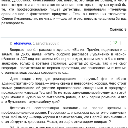
книга. Добротная, качественная (как повесть, это ведь не роман), а что в
качестве детектива плосковатая по мнению некоторых — ну так пускай бы
те, кто профессионально пишет детективы, попробовали что-нибудь
оригинальное в фантастике придумать. Если вы поклонник творчества
Сергея Лукьяненко, но не читали — сделайте это, повесть не должна бы вас
разочаровать.
Оценка:
8
[
12
]
etoneyava
,
1 августа 2008 г.
Впервые прочёл рассказ в журнале «Если». Прочёл, подивился и ...
забыл. На днях, начав читать сборник рассказов Лукьяненко в чёрной
обложке от АСТ под названием «Конец легенды», вспомнил, что было нечто
знакомое, только к третьей странице. Дочитав до конца, так и не смог
возродить впечатления от первого прочтения, что показалось мне весьма
странным, ведь рассказ совсем не плох...
Идея создать мир, где реинкарнация — научный факт и обьект
административного права — очень свежа и невероятно хороша. Чего стоит
только упоминание об участии православного священника в процедуре
прохождения «звезды Теслы«! По меткому замечанию моей супруги, из этой
идеи можно и нужно было вытягивать роман, а то и серию романов. И что
это Лукьяненко такую слабину дал?
Детективная составляющая оказалась на вполне крепком и
профессиональном уровне. Персонажи для рассказа достаточно выпуклы и
ярки. Мой вывод — вещь хороша и замечательно, что Сергей Васильевич не
стал её крутить до романа. Может, он ещё с этим миром поиграет?