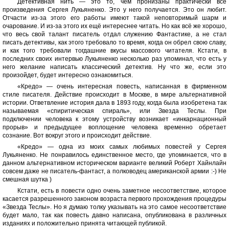
Детективная нить — это то, чем пронизаны практически все
произведения Сергея Лукьяненко. Это у него получается. Это он любит.
Отчасти из-за этого его работы имеют такой неповторимый шарм и
очарование. И из-за этого их ещё интереснее читать. Но как всё же хорошо,
что весь свой талант писатель отдал служению Фантастике, а не стал
писать детективы, как этого требовало то время, когда он обрел свою славу,
и как того требовали тогдашние вкусы массового читателя. Кстати, в
последних своих интервью Лукьяненко несколько раз упоминал, что есть у
него желание написать классический детектив. Ну что же, если это
произойдет, будет интересно ознакомиться.
«Кредо» — очень интересная повесть, написанная в фирменном
стиле писателя. Действие происходит в Москве, в мире альтернативной
истории. Ответвление история дала в 1893 году, когда была изобретена так
называемая «спиритическая спираль», или Звезда Теслы. При
подключении человека к этому устройству возникает «инкарнационный
прорыв» и предыдущее воплощение человека временно обретает
сознание. Вот вокруг этого и происходит действие.
«Кредо» — одна из моих самых любимых повестей у Сергея
Лукьяненко. Не понравилось единственное место, где упоминается, что в
данном альтернативном историческом варианте великий Роберт Хайнлайн
совсем даже не писатель-фантаст, а полководец американской армии :-) Не
смешная шутка )
Кстати, есть в повести одно очень заметное несоответствие, которое
касается разрешенного законом возраста первого прохождения процедуры
«Звезда Теслы». Но я думаю толку указывать на это самое несоответствие
будет мало, так как повесть давно написана, опубликована в различных
изданиях и положительно принята читающей публикой.