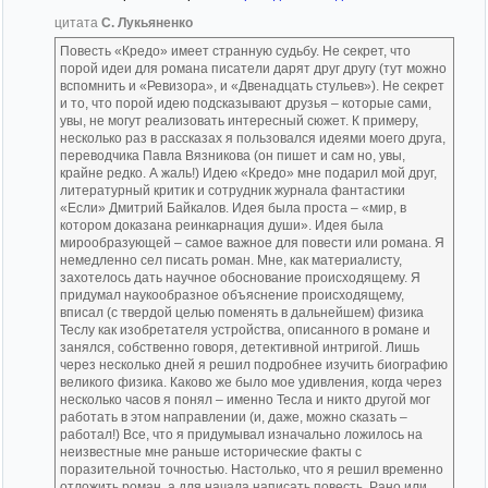
цитата
С. Лукьяненко
Повесть «Кредо» имеет странную судьбу. Не секрет, что
порой идеи для романа писатели дарят друг другу (тут можно
вспомнить и «Ревизора», и «Двенадцать стульев»). Не секрет
и то, что порой идею подсказывают друзья – которые сами,
увы, не могут реализовать интересный сюжет. К примеру,
несколько раз в рассказах я пользовался идеями моего друга,
переводчика Павла Вязникова (он пишет и сам но, увы,
крайне редко. А жаль!) Идею «Кредо» мне подарил мой друг,
литературный критик и сотрудник журнала фантастики
«Если» Дмитрий Байкалов. Идея была проста – «мир, в
котором доказана реинкарнация души». Идея была
мирообразующей – самое важное для повести или романа. Я
немедленно сел писать роман. Мне, как материалисту,
захотелось дать научное обоснование происходящему. Я
придумал наукообразное объяснение происходящему,
вписал (с твердой целью поменять в дальнейшем) физика
Теслу как изобретателя устройства, описанного в романе и
занялся, собственно говоря, детективной интригой. Лишь
через несколько дней я решил подробнее изучить биографию
великого физика. Каково же было мое удивления, когда через
несколько часов я понял – именно Тесла и никто другой мог
работать в этом направлении (и, даже, можно сказать –
работал!) Все, что я придумывал изначально ложилось на
неизвестные мне раньше исторические факты с
поразительной точностью. Настолько, что я решил временно
отложить роман, а для начала написать повесть. Рано или