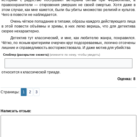
историки с радостью послушают ветерана битвы при Фермопилах, а
правоохранители — откровения умерших не своей смертью. Хотя даже в
этом случае, как мне кажется, были бы убиты множество религий и культов.
Чего в повести не наблюдается.
Очень чёткое попадание в типажи, образы каждого действующего лица
в этой повести объёмны и зримы, в них легко веришь, что для детектива
скорее нехарактерно.
Детектив тут классический, и мне, как любителю жанра, понравился.
Чётко, по ясным критериям очерчен круг подозреваемых, логично отсечены
лишние и справедливость восторжествовала. И даже мотив для убийства
Спойлер (раскрытие сюжета)
(кликните по нему, чтобы увидеть)
чтобы скрыть другое преступление
относится к классической триаде.
Оценка:
8
Страницы:
1
2
3
Написать отзыв: