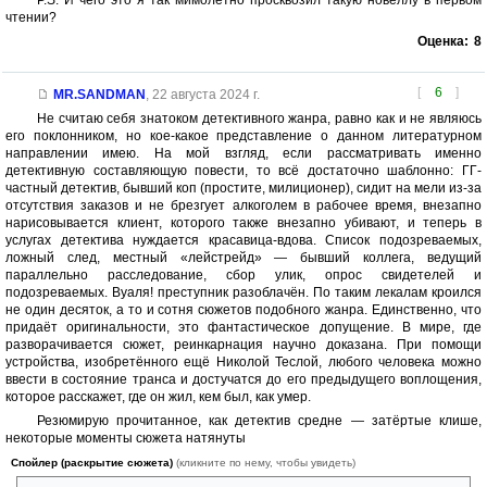
P.S. И чего это я так мимолётно просквозил такую новеллу в первом
чтении?
Оценка:
8
[
6
]
MR.SANDMAN
,
22 августа 2024 г.
Не считаю себя знатоком детективного жанра, равно как и не являюсь
его поклонником, но кое-какое представление о данном литературном
направлении имею. На мой взгляд, если рассматривать именно
детективную составляющую повести, то всё достаточно шаблонно: ГГ-
частный детектив, бывший коп (простите, милиционер), сидит на мели из-за
отсутствия заказов и не брезгует алкоголем в рабочее время, внезапно
нарисовывается клиент, которого также внезапно убивают, и теперь в
услугах детектива нуждается красавица-вдова. Список подозреваемых,
ложный след, местный «лейстрейд» — бывший коллега, ведущий
параллельно расследование, сбор улик, опрос свидетелей и
подозреваемых. Вуаля! преступник разоблачён. По таким лекалам кроился
не один десяток, а то и сотня сюжетов подобного жанра. Единственно, что
придаёт оригинальности, это фантастическое допущение. В мире, где
разворачивается сюжет, реинкарнация научно доказана. При помощи
устройства, изобретённого ещё Николой Теслой, любого человека можно
ввести в состояние транса и достучатся до его предыдущего воплощения,
которое расскажет, где он жил, кем был, как умер.
Резюмирую прочитанное, как детектив средне — затёртые клише,
некоторые моменты сюжета натянуты
Спойлер (раскрытие сюжета)
(кликните по нему, чтобы увидеть)