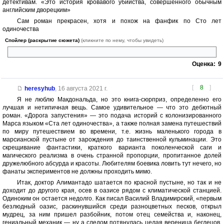
детективам. «Это история кровавого убийства, совершенного обычным
английским дворецким»
Сам роман прекрасен, хотя и похож на фанфик по Сто лет
одиночества
Спойлер (раскрытие сюжета)
(кликните по нему, чтобы увидеть)
Оценка:
9
[
8
]
heresyhub
,
16 августа 2021 г.
Я не люблю Макдональда, но это книга-сюрприз, определенно его
лучшая и нетипичная вещь. Самое удивительное — что это дебютный
роман. «Дорога запустения» — это подача историй с колонизированного
Марса языком «Ста лет одиночества», а также полная замена путешествий
по миру путешествием во времени, т.е. жизнь маленького города в
марсианской пустыне от зарождения до таинственной кульминации. Это
скрещивание фантастики, краткого варианта поколенческой саги и
магического реализма в очень странной пропорции, пропитанное долей
дружелюбного абсурда и красоты. Любителям боевика ловить тут нечего, но
фанаты экспериментов не должны проходить мимо.
Итак, доктор Алимантадо шатается по красной пустыне, но так и не
доходит до другого края, осев в оазисе рядом с климатической станцией.
Одиноким он остается недолго. Как писал Василий Владимирский, «первым
безлюдный оазис, раскинувшийся среди разноцветных песков, открыл
мудрец, за ним пришел разбойник, потом отец семейства и, наконец,
гениальный механик — ну а следом потянулась целая вереница беглецов,