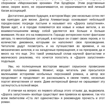
сборником «Марсианские хроники» Рэя Брэдбери. Этим родственные
связи, скорее всего, не ограничиваются, но ограничивается мой личный
багаж ассоциаций.
Достаточно далекое будущее, в котором Марс уже несколько сотен лет
как пригоден для жизни. Доктор Алимантандо основывает небольшой
городок-оазис посреди пустыни и называет его «Дорога запустения».
Время идет, и в городке появляются все новые и новые жители, а их
взаимоотношениям между собой уделяется все больше и больше
внимания. Но все это на поверхности. Гораздо интереснее полет фантазии
автора, то многообразие ситуаций, в которые он ставит своих героев, и то
количество диковинок, которыми он наполняет свое произведение.
Читателю дадут посмотреть и на путешествия во времени, и на
механических ангелов, и на загадочные превращения, и на призраков, да и
много на что еще. Это такой уникальный сплав научной фантастики и
магического реализма, что хочется погостить в «Дороге запустения»
подольше.
Увы, но полноценным восторгам мешает серьезное провисание
второй половины романа. Момент, когда читатель уже пресытился
маленькими историями необычных персонажей романа, а автор все
продолжает и продолжает их рассказывать в своем темпе, несколько
портит впечатления от книги. Даже интересный финал не скрашивает эту
затянутость в полной мере.
И отвечая на вопрос из первого абзаца этого отзыва: да, выдержала.
«Дорога запустения» вообще существует вне привязок ко времени, так что
всем любителям «Ста лет одиночества» я рекомендую прочесть и этот
роман.