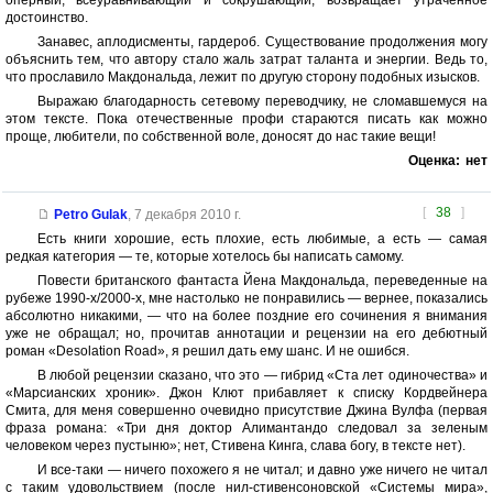
оперный, всеуравнивающий и сокрушающий, возвращает утраченное
достоинство.
Занавес, аплодисменты, гардероб. Существование продолжения могу
объяснить тем, что автору стало жаль затрат таланта и энергии. Ведь то,
что прославило Макдональда, лежит по другую сторону подобных изысков.
Выражаю благодарность сетевому переводчику, не сломавшемуся на
этом тексте. Пока отечественные профи стараются писать как можно
проще, любители, по собственной воле, доносят до нас такие вещи!
Оценка:
нет
[
38
]
Petro Gulak
,
7 декабря 2010 г.
Есть книги хорошие, есть плохие, есть любимые, а есть — самая
редкая категория — те, которые хотелось бы написать самому.
Повести британского фантаста Йена Макдональда, переведенные на
рубеже 1990-х/2000-х, мне настолько не понравились — вернее, показались
абсолютно никакими, — что на более поздние его сочинения я внимания
уже не обращал; но, прочитав аннотации и рецензии на его дебютный
роман «Desolation Road», я решил дать ему шанс. И не ошибся.
В любой рецензии сказано, что это — гибрид «Ста лет одиночества» и
«Марсианских хроник». Джон Клют прибавляет к списку Кордвейнера
Смита, для меня совершенно очевидно присутствие Джина Вулфа (первая
фраза романа: «Три дня доктор Алимантандо следовал за зеленым
человеком через пустыню»; нет, Стивена Кинга, слава богу, в тексте нет).
И все-таки — ничего похожего я не читал; и давно уже ничего не читал
с таким удовольствием (после нил-стивенсоновской «Системы мира»,