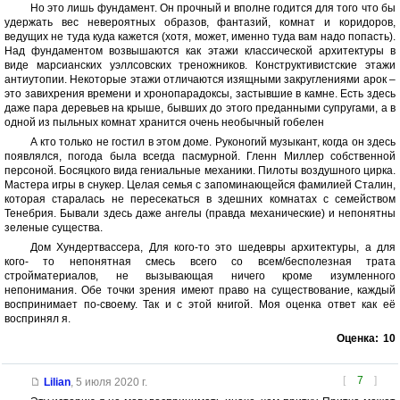
Но это лишь фундамент. Он прочный и вполне годится для того что бы
удержать вес невероятных образов, фантазий, комнат и коридоров,
ведущих не туда куда кажется (хотя, может, именно туда вам надо попасть).
Над фундаментом возвышаются как этажи классической архитектуры в
виде марсианских уэллсовских треножников. Конструктивистские этажи
антиутопии. Некоторые этажи отличаются изящными закруглениями арок –
это завихрения времени и хронопарадоксы, застывшие в камне. Есть здесь
даже пара деревьев на крыше, бывших до этого преданными супругами, а в
одной из пыльных комнат хранится очень необычный гобелен
А кто только не гостил в этом доме. Руконогий музыкант, когда он здесь
появлялся, погода была всегда пасмурной. Гленн Миллер собственной
персоной. Босяцкого вида гениальные механики. Пилоты воздушного цирка.
Мастера игры в снукер. Целая семья с запоминающейся фамилией Сталин,
которая старалась не пересекаться в здешних комнатах с семейством
Тенебрия. Бывали здесь даже ангелы (правда механические) и непонятны
зеленые существа.
Дом Хундертвассера, Для кого-то это шедевры архитектуры, а для
кого- то непонятная смесь всего со всем/бесполезная трата
стройматериалов, не вызывающая ничего кроме изумленного
непонимания. Обе точки зрения имеют право на существование, каждый
воспринимает по-своему. Так и с этой книгой. Моя оценка ответ как её
воспринял я.
Оценка:
10
[
7
]
Lilian
,
5 июля 2020 г.