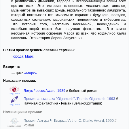
и религиозных движений, террора и всепроникающей войны всех
против всех. Это история плененных механических ангелов,
музыкантов, вызывающих дождь, зеркального тахионного лабиринта,
который показывает все мыслимые варианты будущего, поездов,
одержимых сознанием, марсианских треножников и киберсвятых.
Это история того, насколько необычной, неожиданной и
всеобъемлющей может быть научная фантастика. Это самая
необычная история освоения Марса из всех, что когда-либо были
написаны. Это история Дороги Запустения.
С этим произведением связаны термины:
Города
;
Марс
Входит в:
— цикл
«Марс»
Награды и премии:
Локус / Locus Award, 1989
//
Дебютный роман
лауреат
Премия альманаха "Gigamesh" / Premio Gigamesh, 1993
//
Научная фантастика - Роман (Великобритания)
лауреат
Номинации на премии:
Премия Артура Ч. Кларка / Arthur C. Clarke Award, 1990
//
Роман
номинант