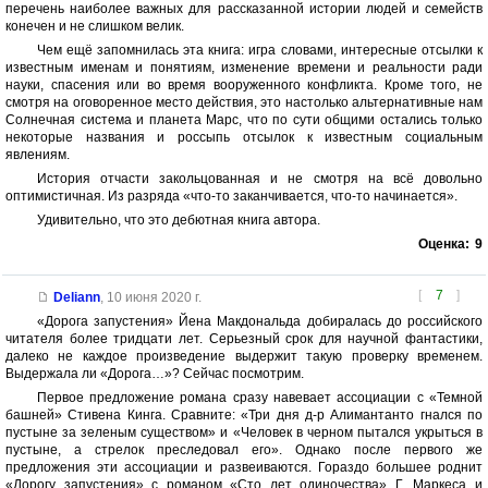
перечень наиболее важных для рассказанной истории людей и семейств
конечен и не слишком велик.
Чем ещё запомнилась эта книга: игра словами, интересные отсылки к
известным именам и понятиям, изменение времени и реальности ради
науки, спасения или во время вооруженного конфликта. Кроме того, не
смотря на оговоренное место действия, это настолько альтернативные нам
Солнечная система и планета Марс, что по сути общими остались только
некоторые названия и россыпь отсылок к известным социальным
явлениям.
История отчасти закольцованная и не смотря на всё довольно
оптимистичная. Из разряда «что-то заканчивается, что-то начинается».
Удивительно, что это дебютная книга автора.
Оценка:
9
[
7
]
Deliann
,
10 июня 2020 г.
«Дорога запустения» Йена Макдональда добиралась до российского
читателя более тридцати лет. Серьезный срок для научной фантастики,
далеко не каждое произведение выдержит такую проверку временем.
Выдержала ли «Дорога…»? Сейчас посмотрим.
Первое предложение романа сразу навевает ассоциации с «Темной
башней» Стивена Кинга. Сравните: «Три дня д-р Алимантанто гнался по
пустыне за зеленым существом» и «Человек в черном пытался укрыться в
пустыне, а стрелок преследовал его». Однако после первого же
предложения эти ассоциации и развеиваются. Гораздо большее роднит
«Дорогу запустения» с романом «Сто лет одиночества» Г. Маркеса и