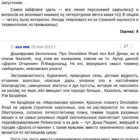
запустения.
Самое кайфовое здесь — все линии персонажей закрылись)) и
вопросов не возникает никаких) ну литературная мечта какая-то)) В общем
— читать было интересно. Иногда тяжеловато из-за странной научности и
терминологии, но привыкаешь)
Оценка:
8
[
17
]
ааа иии
,
28 мая 2013 г.
Дешифровка бесполезна. Про Desolation Road пел Боб Дилан, но в
списке Nazareth, под этим же названием, совсем не то. Автор данной
«Дороги Отчаяния» Й.Макдональд. Но его, вернувшего смысл термину
«киберпанк», невозможно узнать!
Экстравагантность будничного, природные силы, детская мудрость,
отчаяние взрослых, опасные дары, упорное зло и настойчивое
благородство, самоценные эпитеты и дух пустоты, которую не наполнить
ни разуму, ни вере, ибо вмещает она гораздо больше... Казалось, читаешь
Рэя Брэдбери.
Но Брэдбери не «Марсианских хроник». Красную планету Desolation
Road не украли строители закусочных, она не растворяется по ночам.
Обустроена, согласно пятисотлетнему плану, тяжким трудом разумных
машин и не самых разумных людей (англоязычные приплетают трилогию
терраформирования Робинсона) и их дом — тут. Душа Перрис, живущей в
городке «Дорога отчаяния» с тремя мужьями, вместо земляничного окошка
мучается по летающему цирку.
Пусть так, пусть вместо одуванчикового гороховое вино, вместо лодок и