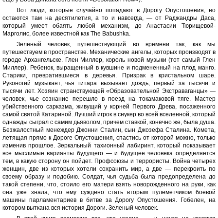
Вот люди, которые случайно попадают в Дорогу Опустошения, но
остаются там на десятилетия, а то и навсегда, — от Раджандры Даса,
который умеет обаять любой механизм, до Анастасии Тюрищевой-
Марголис, более известной как The Babushka.
Зеленый человек, путешествующий во времени так, как мы
путешествуем в пространстве. Механические ангелы, которых производят в
городе Архангельске. Глен Миллер, король новой музыки (тот самый Глен
Миллер). Ребенок, выращенный в кувшине и подмененный на плод манго.
Старики, превратившиеся в деревья. Призрак в кристальном шаре.
Руконогий музыкант, чья гитара вызывает дождь, первый за тысячи и
тысячи лет. Хозяин странствующей «Образовательной Экстраваганцы» —
человек, чье сознание перешло в поезд на токамаковой тяге. Мастер
убийственного сарказма, живущий у корней Первого Древа, посаженного
самой святой Катариной. Лучший игрок в снукер во всей вселенной, который
однажды сыграл с самим дьяволом, причем ставкой, конечно же, была душа.
Безжалостный менеждер Джонни Сталин, сын Джозефа Сталина. Комета,
летящая прямо к Дороге Опустошения, спастись от которой можно, только
изменив прошлое. Зеркальный тахионный лабиринт, который показывает
все мыслимые варианты будущего — и будущее человека определяется
тем, в какую сторону он пойдет. Профсоюзы и террористы. Война четырех
женщин, две из которых хотели сохранить мир, а две — перекроить по
своему образу и подобию. Солдат, чья судьба была предопределена до
такой степени, что, стоило его матери взять новорожденного на руки, как
она уже знала, что ему суждено стать вторым пулеметчиком боевой
машины парламентариев в битве за Дорогу Опустошения. Гобелен, на
котором выткана вся история Дороги. Зеленый человек.