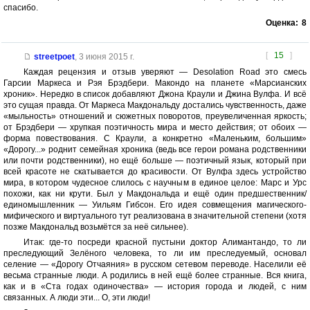
спасибо.
Оценка:
8
[
15
]
streetpoet
,
3 июня 2015 г.
Каждая рецензия и отзыв уверяют — Desolation Road это смесь
Гарсии Маркеса и Рэя Брэдбери. Макондо на планете «Марсианских
хроник». Нередко в список добавляют Джона Краули и Джина Вулфа. И всё
это сущая правда. От Маркеса Макдональду достались чувственность, даже
«мыльность» отношений и сюжетных поворотов, преувеличенная яркость;
от Брэдбери — хрупкая поэтичность мира и место действия; от обоих —
форма повествования. С Краули, а конкретно «Маленьким, большим»
«Дорогу...» роднит семейная хроника (ведь все герои романа родственники
или почти родственники), но ещё больше — поэтичный язык, который при
всей красоте не скатывается до красивости. От Вулфа здесь устройство
мира, в котором чудесное слилось с научным в единое целое: Марс и Урс
похожи, как ни крути. Был у Макдональда и ещё один предшественник/
единомышленник — Уильям Гибсон. Его идея совмещения магического-
мифического и виртуального тут реализована в значительной степени (хотя
позже Макдональд возьмётся за неё сильнее).
Итак: где-то посреди красной пустыни доктор Алимантандо, то ли
преследующий Зелёного человека, то ли им преследуемый, основал
селение — «Дорогу Отчаяния» в русском сетевом переводе. Населили её
весьма странные люди. А родились в ней ещё более странные. Вся книга,
как и в «Ста годах одиночества» — история города и людей, с ним
связанных. А люди эти... О, эти люди!