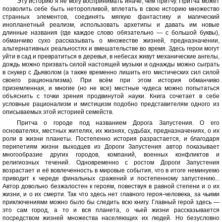
Эту историю я не могу воспринимать иначе, чем притчу. Притча может
позволить себе быть неторопливой, вплетать в свою историю множество
странных элементов, соединять мягкую фантастику и магический
инопланетный реализм, использовать архетипы и давать им новые
длинные названия (где каждое слово обязательно — с большой буквы),
обманчиво сухо рассказывать о множестве жизней, предназначении,
альтернативных реальностях и вмешательстве во время. Здесь герои могут
уйти в сад и превратиться в деревья, в небесах живут механические ангелы,
дождь можно призвать силой настоящей музыки и однажды можно сыграть
в снукер с Дьяволом (а также временно лишить его мистических сил силой
своего рационализма). При всём при этом история обманчиво
приземленная, и многие (но не все) местные чудеса можно попытаться
объяснить с точки зрения продвинутой науки. Книга сочетает в себе
условные рационализм и мистицизм подобно представителям одного из
описываемых этой историей семейств.
Притча о городе под названием Дорога Запустения. О его
основателях, местных жителях, их жизнях, судьбах, предназначениях, о их
роли в жизни планеты. Постепенно история разрастается, и благодаря
перипетиям жизни выходцев из Дороги Запустения автор показывает
многообразие других городов, компаний, военных конфликтов и
религиозных течений. Одновременно с ростом Дороги Запустения
возрастает и её вовлеченность в мировые события, что в итоге неминуемо
приводит к череде финальных сражений и постепенному запустению...
Автор довольно безжалостен к героям, повествуя в равной степени и о их
жизни, и о их смерти. Так что здесь нет главного героя-человека, за чьими
приключениями можно было бы следить всю книгу. Главный герой здесь —
это сам город, а то и вся планета, о чьей жизни рассказывается
посредством жизней множества населяющих их людей. Но безусловно