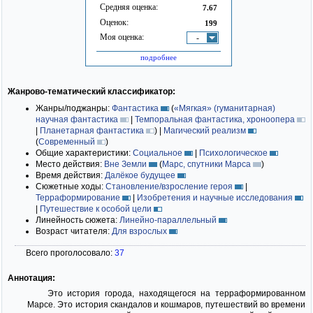
Средняя оценка:
7.67
Оценок:
199
Моя оценка:
-
подробнее
Жанрово-тематический классификатор:
Жанры/поджанры:
Фантастика
(
«Мягкая» (гуманитарная)
научная фантастика
|
Темпоральная фантастика, хроноопера
|
Планетарная фантастика
)
|
Магический реализм
(
Современный
)
Общие характеристики:
Социальное
|
Психологическое
Место действия:
Вне Земли
(
Марс, спутники Марса
)
Время действия:
Далёкое будущее
Сюжетные ходы:
Становление/взросление героя
|
Терраформирование
|
Изобретения и научные исследования
|
Путешествие к особой цели
Линейность сюжета:
Линейно-параллельный
Возраст читателя:
Для взрослых
Всего проголосовало:
37
Аннотация:
Это история города, находящегося на терраформированном
Марсе. Это история скандалов и кошмаров, путешествий во времени