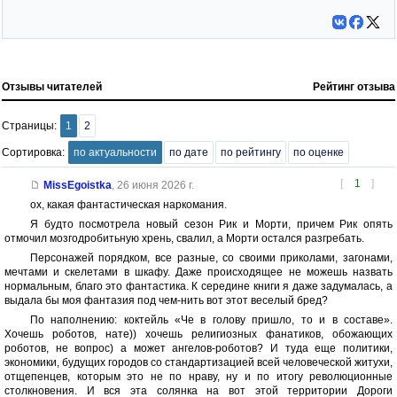
Отзывы читателей
Рейтинг отзыва
Страницы:
1
2
Сортировка:
по актуальности
по дате
по рейтингу
по оценке
[
1
]
MissEgoistka
,
26 июня 2026 г.
ох, какая фантастическая наркомания.
Я будто посмотрела новый сезон Рик и Морти, причем Рик опять
отмочил мозгодробитьную хрень, свалил, а Морти остался разгребать.
Персонажей порядком, все разные, со своими приколами, загонами,
мечтами и скелетами в шкафу. Даже происходящее не можешь назвать
нормальным, благо это фантастика. К середине книги я даже задумалась, а
выдала бы моя фантазия под чем-нить вот этот веселый бред?
По наполнению: коктейль «Че в голову пришло, то и в составе».
Хочешь роботов, нате)) хочешь религиозных фанатиков, обожающих
роботов, не вопрос) а может ангелов-роботов? И туда еще политики,
экономики, будущих городов со стандартизацией всей человеческой житухи,
отщепенцев, которым это не по нраву, ну и по итогу революционные
столкновения. И вся эта солянка на вот этой территории Дороги