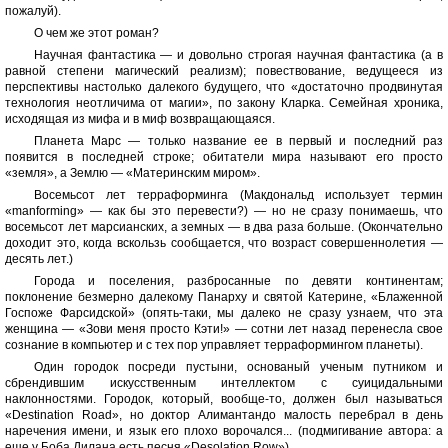
пожалуй).
О чем же этот роман?
Научная фантастика — и довольно строгая научная фантастика (а в
равной степени магический реализм); повествование, ведущееся из
перспективы настолько далекого будущего, что «достаточно продвинутая
технология неотличима от магии», по закону Кларка. Семейная хроника,
исходящая из мифа и в миф возвращающаяся.
Планета Марс — только название ее в первый и последний раз
появится в последней строке; обитатели мира называют его просто
«земля», а Землю — «Материнским миром».
Восемьсот лет терраформинга (Макдональд использует термин
«manforming» — как бы это перевести?) — но не сразу понимаешь, что
восемьсот лет марсианских, а земных — в два раза больше. (Окончательно
доходит это, когда вскользь сообщается, что возраст совершеннолетия —
десять лет.)
Города и поселения, разбросанные по девяти континентам;
поклонение безмерно далекому Панарху и святой Катерине, «Блаженной
Госпоже Фарсидской» (опять-таки, мы далеко не сразу узнаем, что эта
женщина — «Зови меня просто Кэти!» — сотни лет назад перенесла свое
сознание в компьютер и с тех пор управляет терраформингом планеты).
Один городок посреди пустыни, основаный ученым путником и
сбрендившим искусственным интеллектом с суицидальными
наклонностями. Городок, который, вообще-то, должен был называться
«Destination Road», но доктор Алимантандо малость перебрал в день
наречения имени, и язык его плохо ворочался... (подмигивание автора: а
еще у Боба Дилана есть песня «Desolation Row»).