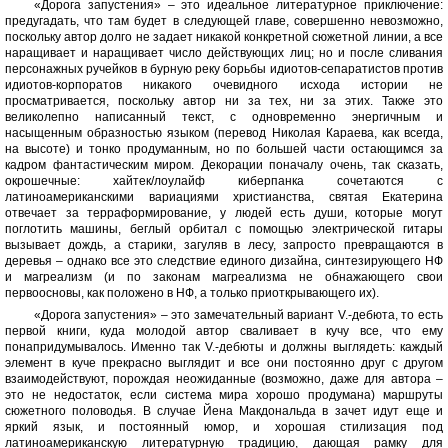
«Дорога запустения» – это идеальное литературное приключение:
предугадать, что там будет в следующей главе, совершенно невозможно,
поскольку автор долго не задает никакой конкретной сюжетной линии, а все
наращивает и наращивает число действующих лиц; но и после сливания
персонажных ручейков в бурную реку борьбы идиотов-сепаратистов против
идиотов-корпоратов никакого очевидного исхода истории не
просматривается, поскольку автор ни за тех, ни за этих. Также это
великолепно написанный текст, с одновременно энергичным и
насыщенным образностью языком (перевод Николая Караева, как всегда,
на высоте) и тонко продуманным, но по большей части остающимся за
кадром фантастическим миром. Декорации поначалу очень, так сказать,
окрошечные: хайтек/лоулайф киберпанка сочетаются с
латиноамериканскими вариациями христианства, святая Екатерина
отвечает за терраформирование, у людей есть души, которые могут
поглотить машины, беглый орбитал с помощью электрической гитары
вызывает дождь, а старики, загуляв в лесу, запросто превращаются в
деревья – однако все это следствие единого дизайна, синтезирующего НФ
и магреализм (и по законам магреализма не обнажающего свои
первоосновы, как положено в НФ, а только приоткрывающего их).
«Дорога запустения» – это замечательный вариант V.-дебюта, то есть
первой книги, куда молодой автор сваливает в кучу все, что ему
понапридумывалось. Именно так V.-дебюты и должны выглядеть: каждый
элемент в куче прекрасно выглядит и все они постоянно друг с другом
взаимодействуют, порождая неожиданные (возможно, даже для автора –
это не недостаток, если система мира хорошо продумана) маршруты
сюжетного половодья. В случае Йена Макдональда в зачет идут еще и
яркий язык, и постоянный юмор, и хорошая стилизация под
латиноамериканскую литературную традицию, дающая рамку для