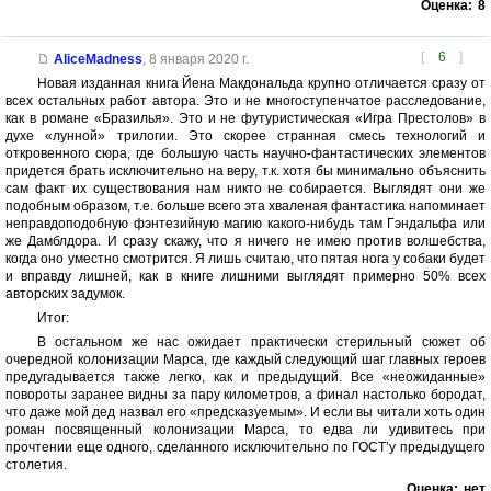
Оценка:
8
[
6
]
AliceMadness
,
8 января 2020 г.
Новая изданная книга Йена Макдональда крупно отличается сразу от
всех остальных работ автора. Это и не многоступенчатое расследование,
как в романе «Бразилья». Это и не футуристическая «Игра Престолов» в
духе «лунной» трилогии. Это скорее странная смесь технологий и
откровенного сюра, где большую часть научно-фантастических элементов
придется брать исключительно на веру, т.к. хотя бы минимально объяснить
сам факт их существования нам никто не собирается. Выглядят они же
подобным образом, т.е. больше всего эта хваленая фантастика напоминает
неправдоподобную фэнтезийную магию какого-нибудь там Гэндальфа или
же Дамблдора. И сразу скажу, что я ничего не имею против волшебства,
когда оно уместно смотрится. Я лишь считаю, что пятая нога у собаки будет
и вправду лишней, как в книге лишними выглядят примерно 50% всех
авторских задумок.
Итог:
В остальном же нас ожидает практически стерильный сюжет об
очередной колонизации Марса, где каждый следующий шаг главных героев
предугадывается также легко, как и предыдущий. Все «неожиданные»
повороты заранее видны за пару километров, а финал настолько бородат,
что даже мой дед назвал его «предсказуемым». И если вы читали хоть один
роман посвященный колонизации Марса, то едва ли удивитесь при
прочтении еще одного, сделанного исключительно по ГОСТ’у предыдущего
столетия.
Оценка:
нет