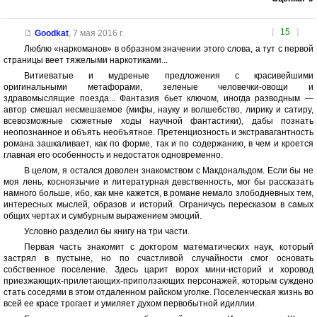
[
15
]
Goodkat
,
7 мая 2016 г.
Люблю «наркоманов» в образном значении этого слова, а тут с первой
страницы веет тяжелыми наркотиками...
Витиеватые и мудреные предложения с красивейшими
оригинальными метафорами, зеленые человечки-овощи и
здравомыслящие поезда... Фантазия бьет ключом, иногда разводным —
автор смешал несмешаемое (мифы, науку и волшебство, лирику и сатиру,
всевозможные сюжетные ходы научной фантастики), дабы познать
неопознанное и объять необъятное. Претенциозность и экстравагантность
романа зашкаливает, как по форме, так и по содержанию, в чем и кроется
главная его особенность и недостаток одновременно.
В целом, я остался доволен знакомством с Макдональдом. Если бы не
моя лень, косноязычие и литературная девственность, мог бы рассказать
намного больше, ибо, как мне кажется, в романе немало злободневных тем,
интересных мыслей, образов и историй. Ограничусь пересказом в самых
общих чертах и сумбурным выражением эмоций.
Условно разделил бы книгу на три части.
Первая часть знакомит с доктором математических наук, который
застрял в пустыне, но по счастливой случайности смог основать
собственное поселение. Здесь царит ворох мини-историй и хоровод
приезжающих-прилетающих-приползающих персонажей, которым суждено
стать соседями в этом отдаленном райском уголке. Поселенческая жизнь во
всей ее красе трогает и умиляет духом первобытной идиллии.