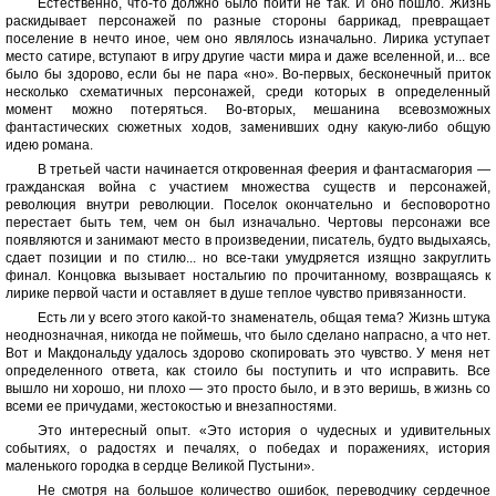
Естественно, что-то должно было пойти не так. И оно пошло. Жизнь
раскидывает персонажей по разные стороны баррикад, превращает
поселение в нечто иное, чем оно являлось изначально. Лирика уступает
место сатире, вступают в игру другие части мира и даже вселенной, и... все
было бы здорово, если бы не пара «но». Во-первых, бесконечный приток
несколько схематичных персонажей, среди которых в определенный
момент можно потеряться. Во-вторых, мешанина всевозможных
фантастических сюжетных ходов, заменивших одну какую-либо общую
идею романа.
В третьей части начинается откровенная феерия и фантасмагория —
гражданская война с участием множества существ и персонажей,
революция внутри революции. Поселок окончательно и бесповоротно
перестает быть тем, чем он был изначально. Чертовы персонажи все
появляются и занимают место в произведении, писатель, будто выдыхаясь,
сдает позиции и по стилю... но все-таки умудряется изящно закруглить
финал. Концовка вызывает ностальгию по прочитанному, возвращаясь к
лирике первой части и оставляет в душе теплое чувство привязанности.
Есть ли у всего этого какой-то знаменатель, общая тема? Жизнь штука
неоднозначная, никогда не поймешь, что было сделано напрасно, а что нет.
Вот и Макдональду удалось здорово скопировать это чувство. У меня нет
определенного ответа, как стоило бы поступить и что исправить. Все
вышло ни хорошо, ни плохо — это просто было, и в это веришь, в жизнь со
всеми ее причудами, жестокостью и внезапностями.
Это интересный опыт. «Это история о чудесных и удивительных
событиях, о радостях и печалях, о победах и поражениях, история
маленького городка в сердце Великой Пустыни».
Не смотря на большое количество ошибок, переводчику сердечное