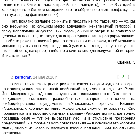
ярко и необычно. Нет идей, которые могли быть интересны в научном
плане (волшебство в пример просьба не приводить), нет особых идей и
характеров во всём этом мерцании чего-то обёрточного (взял конфетку — а
она пустая, под фантиком пшик).
Нет, понятно желание сочинить и продать нечто такое, что — ух, как
оно необычно! Но слишком много допущений: неизлечимый геморрой в
эпоху наполовину искусственных людей, обычные звери и многовековые
деревья на планете, не так уж давно прошедшую этап терраформирования
— всё это режет логический ряд повествования как ножом, и всё меньше и
меньше веришь в этот мир, созданный удивить — а ведь веру в книгу, в то,
что в ней есть, наверное, наиболее значительно для выдуманной истории.
Или это не так ?
Оценка:
5
[
8
]
perftoran
,
24 мая 2020 г.
В Вене (та что столица Австрии) есть известный Дом Хундертвассера ,
наверняка, многие знают какой необычный вид имеет это здание. Роман
Йен Макдональда. «Дорога запустения» напоминает его. Эта книга –
соединение, смешение разнообразных жанров фантастики на
рэйбредберевском фундаменте «Марсианских хроник». Влияние
«Марсианских хроник» на книгу Макдональда сложно не заметить. Оно
проявляется и в простых отсылках к роману (Райская долина, где только
посадишь семя – тут же вырастает лес), и в стилистике построения
предложений, и в форме самого повествования — в основном это короткие
главы, многие из которых являются вполне полноценными небольшими
рассказами.