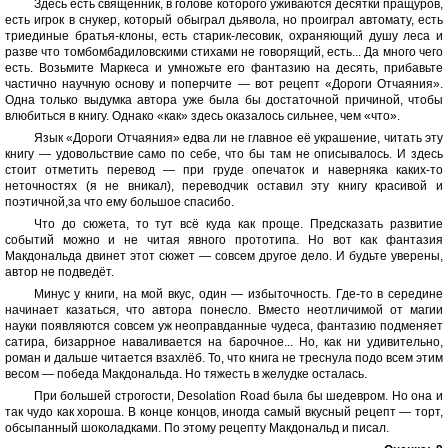
Здесь есть священник, в голове которого уживаются десятки пращуров,
есть игрок в снукер, который обыграл дьявола, но проиграл автомату, есть
триединые братья-клоны, есть старик-лесовик, охраняющий душу леса и
разве что томбомбадиловскими стихами не говорящий, есть... Да много чего
есть. Возьмите Маркеса и умножьте его фантазию на десять, прибавьте
частично научную основу и поперчите — вот рецепт «Дороги Отчаяния».
Одна только выдумка автора уже была бы достаточной причиной, чтобы
влюбиться в книгу. Однако «как» здесь оказалось сильнее, чем «что».
Язык «Дороги Отчаяния» едва ли не главное её украшение, читать эту
книгу — удовольствие само по себе, что бы там не описывалось. И здесь
стоит отметить перевод — при груде опечаток и наверняка каких-то
неточностях (я не вникал), переводчик оставил эту книгу красивой и
поэтичной,за что ему большое спасибо.
Что до сюжета, то тут всё куда как проще. Предсказать развитие
событий можно и не читая явного прототипа. Но вот как фантазия
Макдональда двинет этот сюжет — совсем другое дело. И будьте уверены,
автор не подведёт.
Минус у книги, на мой вкус, один — избыточность. Где-то в середине
начинает казаться, что автора понесло. Вместо неотличимой от магии
науки появляются совсем уж неоправданные чудеса, фантазию подменяет
сатира, бизаррное наваливается на барочное... Но, как ни удивительно,
роман и дальше читается взахлёб. То, что книга не треснула подо всем этим
весом — победа Макдональда. Но тяжесть в желудке осталась.
При большей строгости, Desolation Road была бы шедевром. Но она и
так чудо как хороша. В конце концов, иногда самый вкусный рецепт — торт,
обсыпанный шоколадками. По этому рецепту Макдональд и писал.