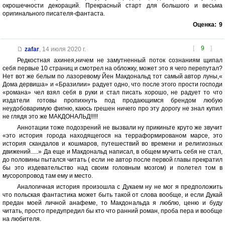
окрошечности декораций. Прекрасный старт для большого и весьма
оригинального писателя-фантаста.
Оценка:
9
[
9
]
zafar
,
14 июля 2020 г.
Редкостная ахинея,ничем не замутненный поток сознаниям щипал
себя первые 10 страниц и смотрел на обложку, может это я чего перепутал?
Нет вот же белым по лазоревому Йен Макдональд тот самый автор луны,«
Дома дервиша» и «Бразилии» радует одно, что после этого прости господи
«романа» чел взял себя в руки и стал писать хорошо, не радует то что
издатели готовы пропихнуть под продающимся брендом любую
неудобоваримую фигню, каюсь грешен ничего про эту дорогу не знал купил
не глядя это же МАКДОНАЛЬД!!!!!
Аннотации тоже подозрений не вызвали ну прикиньте круто же звучит
«это история города находящегося на терраформированом марсе, это
история скандалов и кошмаров, путешествий во времени и религиозных
движений.....» Да еще и Макдональд написал, в общем мучить себя не стал,
до половины пытался читать ( если не автор после первой главы прекратил
бы это издевательство над своим головным мозгом) и полетел том в
мусоропровод там ему и место.
Аналогичная история произошла с Дукаем ну не мог я предположить
что польская фантастика может быть такой от слова вообще, и если Дукай
предан моей личной анафеме, то Макдональда я люблю, ценю и буду
читать, просто предупредил бы кто что ранний роман, проба пера и вообще
на любителя.