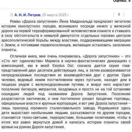
Оценка:
9
[
4
]
А. Н. И. Петров
,
25 марта 2025 г.
Роман «Дорога запустения» Йена Макдональда предлагает читателю
историю захолустного городка, возникшего посреди ничего у железной
дороги на первой терраформированной человечеством планете и ставшего
в силу обстоятельств и немалой двинутости отдельных горожан центром
аресополитической борьбы между властями, поддерживающими миграцию
с Земли, и потомками первопоселенцев, желающих остановить заселение
планеты.
Отличная книга, мне очень понравилась. «Дорога запустения» – это
«Сто лет одиночества» Маркеса в научно-фантастических декорациях с
композицией, как в моей Exodus Dei: сначала дается серия глав-
представлений двух десятков действующих лиц, а затем разворачиваются
непредсказуемые последствия их взаимодействия друг с другом. Один
человек, ведомый неким постчеловеком через пустыню, находит дом в
пещерах рядом с железнодорожными путями, и вокруг него нарастает
поселение беглецов, мигрантов, бездомных и просто не на той остановке
сошедших людей под названием Дорога Запустения. Поселение
разрастается хаотически, о нем постепенно узнают бродячие торговцы,
официальные власти и крупные корпорации, и вот уже Дорога запустения –
лишь пригород огромного сталеплавильного завода. Родившиеся здесь
дети вырастают необычными людьми, разъезжаются по другим городам,
становятся техно-святыми, террористами, большими политиками, чтобы в
итоге все равно вернуться домой и написать историю планеты своей
кровью на руинах Дороги запустения.