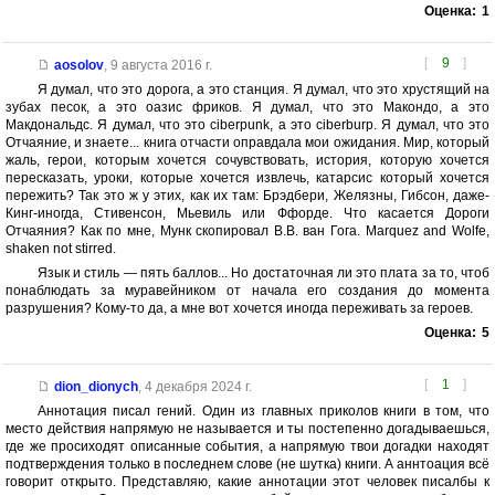
Оценка:
1
[
9
]
aosolov
,
9 августа 2016 г.
Я думал, что это дорога, а это станция. Я думал, что это хрустящий на
зубах песок, а это оазис фриков. Я думал, что это Макондо, а это
Макдональдс. Я думал, что это ciberpunk, а это ciberburp. Я думал, что это
Отчаяние, и знаете... книга отчасти оправдала мои ожидания. Мир, который
жаль, герои, которым хочется сочувствовать, история, которую хочется
пересказать, уроки, которые хочется извлечь, катарсис который хочется
пережить? Так это ж у этих, как их там: Брэдбери, Желязны, Гибсон, даже-
Кинг-иногда, Стивенсон, Мьевиль или Ффорде. Что касается Дороги
Отчаяния? Как по мне, Мунк скопировал В.В. ван Гога. Marquez and Wolfe,
shaken not stirred.
Язык и стиль — пять баллов... Но достаточная ли это плата за то, чтоб
понаблюдать за муравейником от начала его создания до момента
разрушения? Кому-то да, а мне вот хочется иногда переживать за героев.
Оценка:
5
[
1
]
dion_dionych
,
4 декабря 2024 г.
Аннотация писал гений. Один из главных приколов книги в том, что
место действия напрямую не называется и ты постепенно догадываешься,
где же просиходят описанные события, а напрямую твои догадки находят
подтверждения только в последнем слове (не шутка) книги. А аннтоация всё
говорит открыто. Представляю, какие аннотации этот человек писалбы к