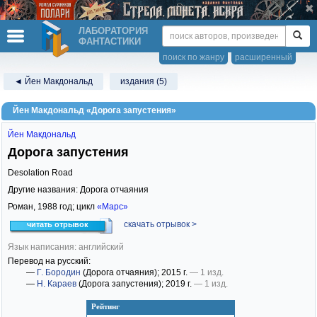
ЛАБОРАТОРИЯ
ФАНТАСТИКИ
поиск по жанру
расширенный
◄ Йен Макдональд
издания (5)
Йен Макдональд «Дорога запустения»
Йен Макдональд
Дорога запустения
Desolation Road
Другие названия: Дорога отчаяния
Роман,
1988
год; цикл
«Марс»
скачать отрывок >
читать отрывок
Язык написания: английский
Перевод на русский:
—
Г. Бородин
(Дорога отчаяния)
; 2015 г.
— 1 изд.
—
Н. Караев
(Дорога запустения)
; 2019 г.
— 1 изд.
Рейтинг