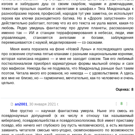
изгоев и заблудших душ со своим скарбом, чадами и домочадцами,
тяжестью прошлых ошибок и скелетами в шкафах.» Тяга Макдональда к
разнообразию героев, профессий, народов тут уже заметна, он использует
героев как клочки разноцветного батика. Но в «Дороге запустения» это
действительно работает, потому что из его текста не ушла магия, какая-то
любовь. Редко увидишь фантастику про другие планеты, рассказанную
именно так — ИИ и станции терраформирования в небесах, люди, ими
управляющие, становятся ангелами и богами, заблуждения
перемешиваются с наукой, моделирование — со сказками.
Меня книга поразила на фоне «Новой Луны» и последующего цикла
про освоение спутника пятью кланами с разными национальными корнями,
которая написана недавно — и мне не заходит совсем. Там его любимый
постколониализм приобрел карикатурные формы мыльной оперы и саги
про мафиози. Никогда бы не подумала, что Макдональд раньше был таким
поэтом. Читала много его романов, но никогда — с удовольствием. А здесь
все мне не близко, но — гармонично, мечтательно, как-то человечно и очень
цельно.
Оценка:
8
[
8
]
an2001
,
30 января 2021 г.
Мне грустно — научная фантастика умерла. Ныне это смесь из
псевдонаучных допущений (к их числу я отношу так называемый
киберпанк), псевдоволшебства и псевдопсихологизма. Всё имеет приставку
псевдо, ибо ничего нет глубокого (ну пусть человеческого), а есть желание
заманить читателя смесью чего-угодно, скомпонованного по возможности