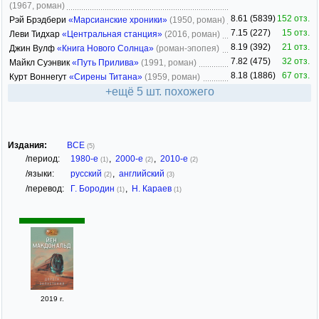
(1967, роман)
8.61 (5839)
152 отз.
Рэй Брэдбери
«Марсианские хроники»
(1950, роман)
7.15 (227)
15 отз.
Леви Тидхар
«Центральная станция»
(2016, роман)
8.19 (392)
21 отз.
Джин Вулф
«Книга Нового Солнца»
(роман-эпопея)
7.82 (475)
32 отз.
Майкл Суэнвик
«Путь Прилива»
(1991, роман)
8.18 (1886)
67 отз.
Курт Воннегут
«Сирены Титана»
(1959, роман)
+ещё 5 шт. похожего
Издания:
ВСЕ
(5)
/период:
1980-е
,
2000-е
,
2010-е
(1)
(2)
(2)
/языки:
русский
,
английский
(2)
(3)
/перевод:
Г. Бородин
,
Н. Караев
(1)
(1)
2019 г.