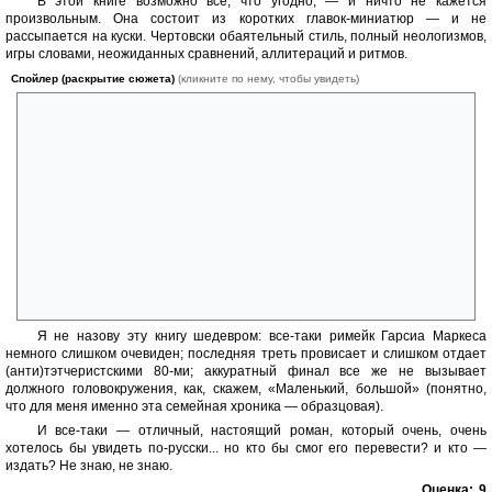
В этой книге возможно все, что угодно, — и ничто не кажется
произвольным. Она состоит из коротких главок-миниатюр — и не
рассыпается на куски. Чертовски обаятельный стиль, полный неологизмов,
игры словами, неожиданных сравнений, аллитераций и ритмов.
Спойлер (раскрытие сюжета)
(кликните по нему, чтобы увидеть)
Конечно, закончится всё ураганом, который сметет Дорогу
Опустошения, — но это еще не конец. Финал изящно закольцовывает
повествование в духе Вулфа и Хайнлайна (прямые отсылки к «Книге
Нового Солнца» и «По собственным следам»): мы узнаём, что
будущее зеленых людей — единение человека и природы, человека
и времени — не могло возникнуть, пока стояла Дорога; и последний
ребенок, родившийся в городке, не погибает, заеденный муравьями,
но впервые в истории рода Манделла соединяет мистическое и
рациональное начала — и пишет книгу, «и называлась она «Дорога
Опустошения»: история городка посреди Великой Пустыни в северо-
западном четвертьшарии планеты Марс, и здесь она
заканчивается».
Я не назову эту книгу шедевром: все-таки римейк Гарсиа Маркеса
немного слишком очевиден; последняя треть провисает и слишком отдает
(анти)тэтчеристскими 80-ми; аккуратный финал все же не вызывает
должного головокружения, как, скажем, «Маленький, большой» (понятно,
что для меня именно эта семейная хроника — образцовая).
И все-таки — отличный, настоящий роман, который очень, очень
хотелось бы увидеть по-русски... но кто бы смог его перевести? и кто —
издать? Не знаю, не знаю.
Оценка:
9