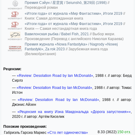
Премия Сэйун / 星雲賞 / Seiunshō, 第29回 (1998)
//
Переводной роман
номинант
«Итоги года» от журнала «Мир Фантастики», Итоги 2019
//
Книги: Самая долгожданная книга
номинант
«Итоги года» от журнала «Мир Фантастики», Итоги 2019
//
Книги — Самая нестандартная книга года
номинант
Вавилонская рыбка / Babel Fish, 2021
//
Выбор жюри.
Произведение (Перевод с английского Николая Караева)
номинант
Премия журнала «Nowa Fantastyka» / Nagrody «Nowej
Fantastyki», Za rok 2023
//
Зарубежная книга года
номинант
(Великобритания)
Рецензии:
—
«Review: Desolation Road by Ian McDonald»
, 1988 г. // автор: Берд
Сирлз
—
«Review: Desolation Road by Ian McDonald»
, 1988 г. // автор: Томас
Истон
—
«Review: Desolation Road by Ian McDonald»
, 1988 г. // автор:
Джэнис Айзен
—
«Рецензия на книгу Иэна Макдональда «Дорога запустения»»
,
2020 г. // автор: Артём Киселик
Похожие произведения:
8.33 (3622)
150 отз.
Габриэль Гарсиа Маркес
«Сто лет одиночества»