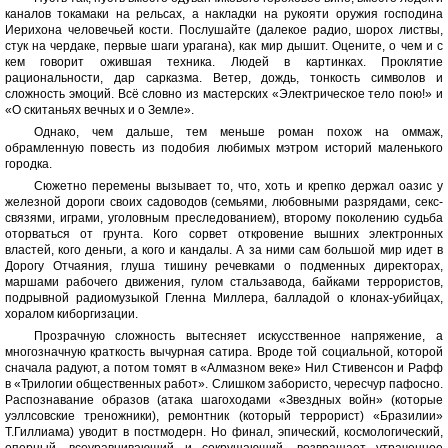
каналов токамаки на рельсах, а накладки на рукояти оружия господина
Иерихона человечьей кости. Послушайте (далекое радио, шорох листвы,
стук на чердаке, первые шаги урагана), как мир дышит. Оцените, о чем и с
кем говорит ожившая техника. Людей в картинках. Проклятие
рациональности, дар сарказма. Ветер, дождь, тонкость символов и
сложность эмоций. Всё словно из мастерских «Электрическое тело пою!» и
«О скитаньях вечных и о Земле».
Однако, чем дальше, тем меньше роман похож на оммаж,
обрамленную повесть из подобия любимых мэтром историй маленького
городка.
Сюжетно перемены вызывает то, что, хоть и крепко держал оазис у
железной дороги своих садоводов (семьями, любовными разрядами, секс-
связями, играми, уголовным преследованием), второму поколению судьба
оторваться от грунта. Кого сорвет откровение вышних электронных
властей, кого деньги, а кого и кандалы. А за ними сам большой мир идет в
Дорогу Отчаяния, глуша тишину речевками о подменных директорах,
маршами рабочего движения, гулом стальзавода, байками террористов,
подрывной радиомузыкой Гленна Миллера, балладой о клонах-убийцах,
хоралом киборгизации.
Прозрачную сложность вытесняет искусственное напряжение, а
многозначную краткость вычурная сатира. Вроде той социальной, которой
сначала радуют, а потом томят в «Алмазном веке» Нил Стивенсон и Рафф
в «Трилогии общественных работ». Слишком забористо, чересчур пафосно.
Распознавание образов (атака шагоходами «Звездных войн» (которые
уэллсовские треножники), ремонтник (который террорист) «Бразилии»
Т.Гиллиама) уводит в постмодерн. Но финал, эпический, космологический,