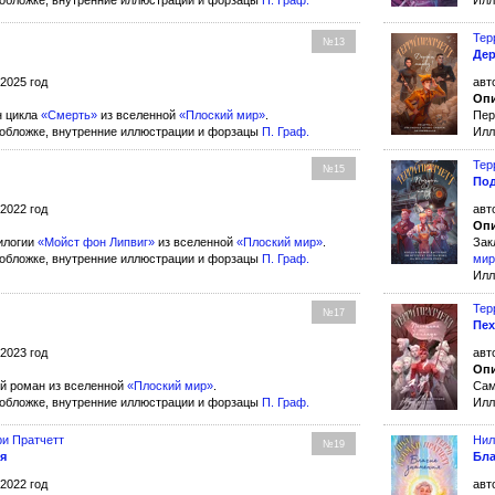
обложке, внутренние иллюстрации и форзацы
П. Граф
.
Илл
Тер
№13
Дер
 2025 год
авт
Опи
н цикла
«Смерть»
из вселенной
«Плоский мир»
.
Пер
обложке, внутренние иллюстрации и форзацы
П. Граф
.
Илл
Тер
№15
Под
 2022 год
авт
Опи
илогии
«Мойст фон Липвиг»
из вселенной
«Плоский мир»
.
Зак
обложке, внутренние иллюстрации и форзацы
П. Граф
.
мир
Илл
Тер
№17
Пех
 2023 год
авт
Опи
й роман из вселенной
«Плоский мир»
.
Сам
обложке, внутренние иллюстрации и форзацы
П. Граф
.
Илл
ри Пратчетт
Нил
№19
я
Бла
 2022 год
авт