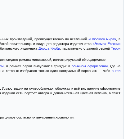
ранных произведений, преимущественно по вселенной
«Плоского мира»
, в
ийской писательницы и ведущего редактора издательства
«Эксмо»
Евгении
британского художника
Джоша Кирби
; параллельно с данной серией
Терри
 для каждого романа миниатюрой, иллюстрирующей её содержание.
ом
, в рамках серии выпускался трижды: в
обычном оформлении
, где на
, на которых изображен только один центральный персонаж — либо
ангел
. Иллюстрации на суперобложках, обложках и всё внутренние оформление
издании есть портрет автора и дополнительная цветная вклейка, а текст
и циклов согласно их внутренней хронологии.