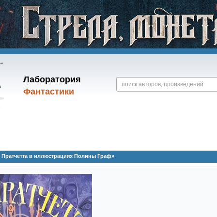
Лаборатория
Фантастики
и Пратчетта в иллюстрациях Полины Граф»