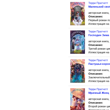
Терри Пратчетт
Маленький сво
авторская книга,
Описание:
Первый роман п
Иллюстрация на 
Терри Пратчетт
Господин Зима
авторская книга,
Описание:
Третий роман ци
Иллюстрация на 
Терри Пратчетт
Пастушья коро
авторская книга,
Описание:
Заключительный
Иллюстрация на 
Терри Пратчетт
Мрачный Жнец
авторская книга,
Описание:
Второй роман ц