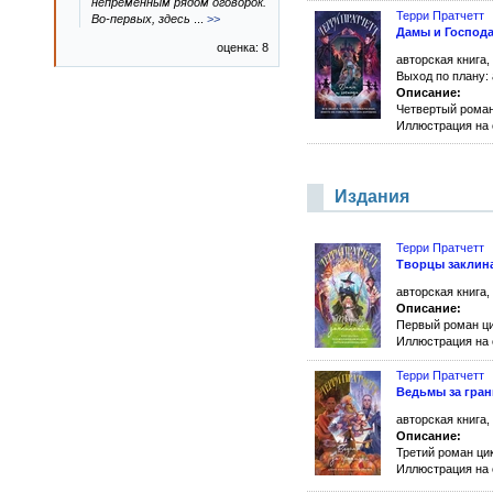
непременным рядом оговорок.
Терри Пратчетт
Во-первых, здесь
...
>>
Дамы и Господ
оценка: 8
авторская книга,
Выход по плану: 
Описание:
Четвертый рома
Иллюстрация на 
Издания
Терри Пратчетт
Творцы заклин
авторская книга,
Описание:
Первый роман ц
Иллюстрация на 
Терри Пратчетт
Ведьмы за гра
авторская книга,
Описание:
Третий роман ци
Иллюстрация на 