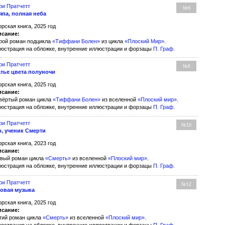
ри Пратчетт
№6
па, полная неба
орская книга, 2025 год
сание:
рой роман подцикла
«Тиффани Болен»
из цикла
«Плоский Мир»
.
юстрация на обложке, внутренние иллюстрации и форзацы
П. Граф
.
ри Пратчетт
№8
тье цвета полуночи
орская книга, 2025 год
сание:
вёртый роман цикла
«Тиффани Болен»
из вселенной
«Плоский мир»
.
юстрация на обложке, внутренние иллюстрации и форзацы
П. Граф
.
ри Пратчетт
№10
, ученик Смерти
орская книга, 2023 год
сание:
вый роман цикла
«Смерть»
из вселенной
«Плоский мир»
.
юстрация на обложке, внутренние иллюстрации и форзацы
П. Граф
.
ри Пратчетт
№12
овая музыка
орская книга, 2025 год
сание:
тий роман цикла
«Смерть»
из вселенной
«Плоский мир»
.