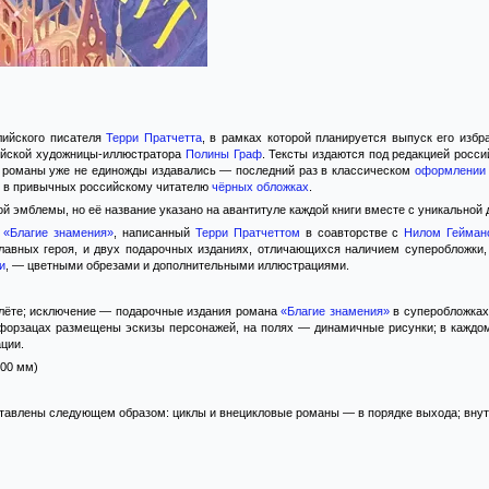
лийского писателя
Терри Пратчетта
, в рамках которой планируется выпуск его изб
ийской художницы-иллюстратора
Полины Граф
. Тексты издаются под редакцией росс
е романы уже не единожды издавались — последний раз в классическом
оформлении
 в привычных российскому читателю
чёрных обложках
.
й эмблемы, но её название указано на авантитуле каждой книги вместе с уникальной
н
«Благие знамения»
, написанный
Терри Пратчеттом
в соавторстве с
Нилом Гейман
главных героя, и двух подарочных изданиях, отличающихся наличием суперобложки
и
, — цветными обрезами и дополнительными иллюстрациями.
плёте; исключение — подарочные издания романа
«Благие знамения»
в суперобложках
 форзацах размещены эскизы персонажей, на полях — динамичные рисунки; в каждом 
ции.
200 мм)
тавлены следующем образом: циклы и внецикловые романы — в порядке выхода; внутр