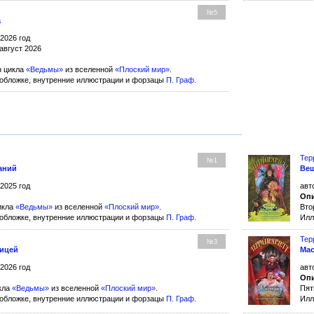
№5
а
 2026 год
август 2026
н цикла
«Ведьмы»
из вселенной
«Плоский мир»
.
обложке, внутренние иллюстрации и форзацы
П. Граф
.
Тер
№1
аний
Вещ
 2025 год
авт
Опи
икла
«Ведьмы»
из вселенной
«Плоский мир»
.
Вто
обложке, внутренние иллюстрации и форзацы
П. Граф
.
Илл
Тер
№3
ницей
Мас
 2026 год
авт
Опи
кла
«Ведьмы»
из вселенной
«Плоский мир»
.
Пят
обложке, внутренние иллюстрации и форзацы
П. Граф
.
Илл