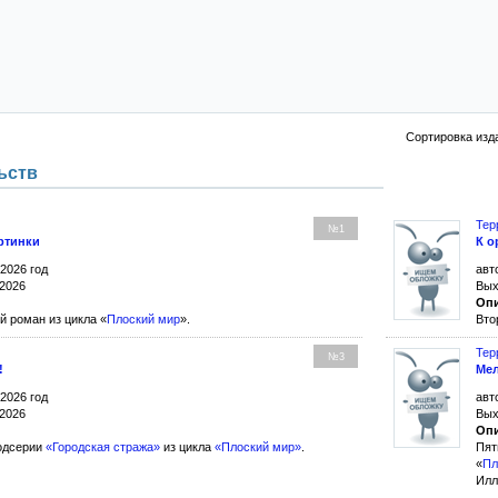
Сортировка изд
ьств
Тер
№1
ртинки
К о
 2026 год
авт
 2026
Вых
Опи
 роман из цикла «
Плоский мир
».
Вто
Тер
№3
!
Мел
 2026 год
авт
 2026
Вых
Опи
одсерии
«Городская стража»
из цикла
«Плоский мир»
.
Пят
«
Пл
Илл