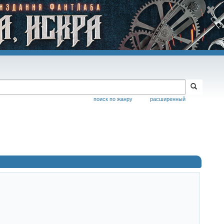
поиск по жанру
расширенный