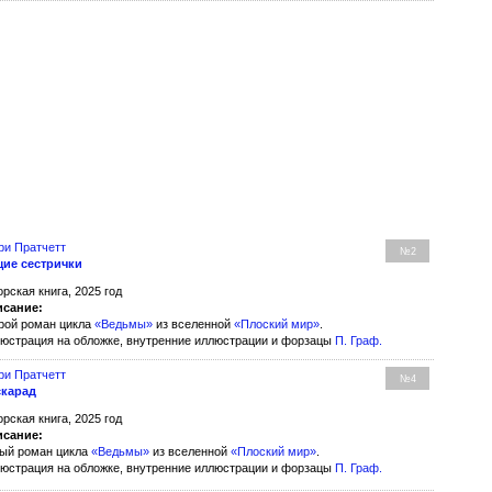
ри Пратчетт
№2
ие сестрички
орская книга, 2025 год
сание:
рой роман цикла
«Ведьмы»
из вселенной
«Плоский мир»
.
юстрация на обложке, внутренние иллюстрации и форзацы
П. Граф
.
ри Пратчетт
№4
карад
орская книга, 2025 год
сание:
ый роман цикла
«Ведьмы»
из вселенной
«Плоский мир»
.
юстрация на обложке, внутренние иллюстрации и форзацы
П. Граф
.