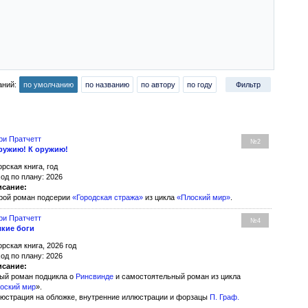
аний:
по умолчанию
по названию
по автору
по году
Фильтр
ри Пратчетт
№2
ружию! К оружию!
орская книга, год
од по плану: 2026
сание:
рой роман подсерии
«Городская стража»
из цикла
«Плоский мир»
.
ри Пратчетт
№4
кие боги
орская книга, 2026 год
од по плану: 2026
сание:
ый роман подцикла о
Ринсвинде
и самостоятельный роман из цикла
оский мир
».
юстрация на обложке, внутренние иллюстрации и форзацы
П. Граф
.