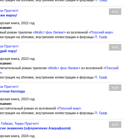
юстрация на обложке, внутренние иллюстрации и форзацы
П. Граф
.
ри Пратчетт
№14
жи марку!
орская книга, 2022 год
сание:
вый роман трилогии
«Мойст фон Липвиг»
из вселенной
«Плоский мир»
.
юстрация на обложке, внутренние иллюстрации и форзацы
П. Граф
.
ри Пратчетт
№16
дай пару!
орская книга, 2023 год
сание:
лючительный роман трилогии
«Мойст фон Липвиг»
из вселенной
«Плоский
»
.
юстрация на обложке, внутренние иллюстрации и форзацы
П. Граф
.
ри Пратчетт
№18
отная баллада
орская книга, 2023 год
сание:
остоятельный роман из вселенной
«Плоский мир»
.
юстрация на обложке, внутренние иллюстрации и форзацы
П. Граф
.
 Гейман
,
Терри Пратчетт
№20
гие знамения (оформление Азирафаэля)
орская книга, 2024 год