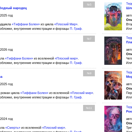
Тер
№5
бодный народец
Шля
 2025 год
авт
Опи
одцикла
«Тиффани Болен»
из цикла
«Плоский Мир»
.
Вто
обложке, внутренние иллюстрации и форзацы
П. Граф
.
Илл
Тер
№7
Пла
 2026 год
авт
Опи
кла
«Тиффани Болен»
из вселенной
«Плоский мир»
.
Чет
обложке, внутренние иллюстрации и форзацы
П. Граф
.
Илл
Тер
№9
на
Мор
 2025 год
авт
Опи
 роман цикла
«Тиффани Болен»
из вселенной
«Плоский мир»
.
Пер
обложке, внутренние иллюстрации и форзацы
П. Граф
.
Илл
Тер
№11
Рок
 2024 год
авт
Опи
икла
«Смерть»
из вселенной
«Плоский мир»
.
Тре