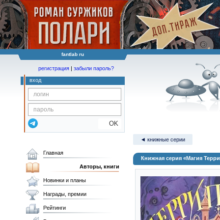
fantlab ru
регистрация
|
забыли пароль?
вход
OK
◄ книжные серии
Главная
Книжная серия «Магия Терр
Авторы, книги
Новинки и планы
Награды, премии
Рейтинги