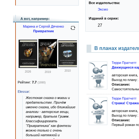
Все издательства:
Эксмо
Изданий в серии:
А вот, например:
27
Марина и Сергей Дяченко
Привратник
В планах издател
Терри Пратчетт
Движущиеся ка
2010
2026
2019
авторская книга,
Выход по плану:
Рейтинг:
7.7
(1690)
Описание:
Самостоятельный
Elessar
:
Жестокая сказка о магии и
Терри Пратчетт
предательстве. Причём
Стража! Стража
именно сказка, ибо ближайшие
авторская книга,
аналоги - авторские вещи,
Выход по плану:
например, братьев Гримм.
Описание:
Классифицировать
Первый роман п
"Привратника" как фэнтези
можно только с очень
большой натяжкой и