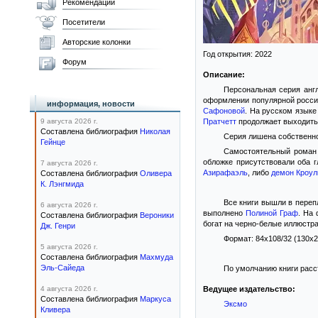
Рекомендации
Посетители
Авторские колонки
Год открытия: 2022
Форум
Описание:
Персональная серия анг
оформлении популярной росс
информация, новости
Сафоновой
. На русском язык
9 августа 2026 г.
Пратчетт
продолжает выходить
Составлена библиография
Николая
Серия лишена собственно
Гейнце
Самостоятельный рома
обложке присутствовали оба 
7 августа 2026 г.
Азирафаэль
, либо
демон Кроул
Составлена библиография
Оливера
К. Лэнгмида
Все книги вышли в пере
6 августа 2026 г.
выполнено
Полиной Граф
. На
Составлена библиография
Вероники
богат на черно-белые иллюстра
Дж. Генри
Формат: 84x108/32 (130x
5 августа 2026 г.
Составлена библиография
Махмуда
Эль-Сайеда
По умолчанию книги расс
4 августа 2026 г.
Ведущее издательство:
Составлена библиография
Маркуса
Эксмо
Кливера