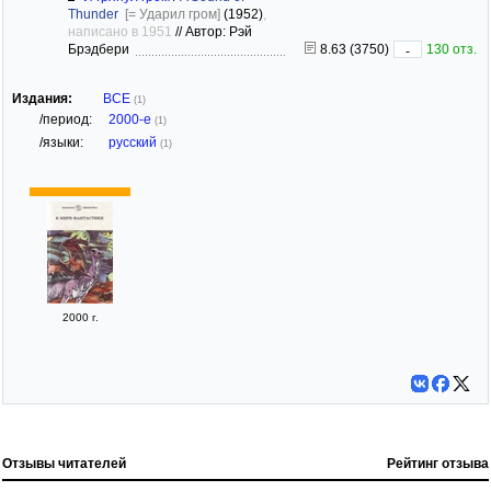
Thunder
[= Ударил гром]
(1952)
,
написано в 1951
//
Автор: Рэй
Брэдбери
8.63 (3750)
130 отз.
-
Издания:
ВСЕ
(1)
/период:
2000-е
(1)
/языки:
русский
(1)
2000 г.
Отзывы читателей
Рейтинг отзыва