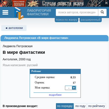
ЛАБОРАТОРИЯ
ФАНТАСТИКИ
поиск по жанру
расширенный
◄ антологии
Людмила Петровская «В мире фантастики»
Людмила Петровская
В мире фантастики
Антология,
2000
год
Язык написания: русский
Рейтинг
Средняя оценка:
8.53
Оценок:
17
Моя оценка:
-
подробнее
В произведение входит:
по порядку
по году
по рейтингу