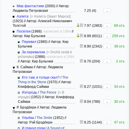
Мир фантастики
(2000)
//
Автор:
Людмила Петровская
7.25 (4)
-
Аэлита
[= Аэлита (Закат Марса)]
(1923)
//
Автор: Алексей Николаевич
Толстой
7.97 (1983)
69 отз.
-
Посёлок
(1988)
, написано в 1984
//
Автор: Кир Булычев
8.99 (6011)
259 отз.
-
Перевал
(1980)
//
Автор: Кир
Булычев
8.90 (2342)
39 отз.
-
За перевалом
[= Druhá cesta k
průsmyku]
(1986)
, написано в 1984
//
Автор: Кир Булычев
8.70 (204)
2 отз.
-
К. Саймак
//
Автор: Людмила
Петровская
Кто там, в толще скал?
/
The
Thing in the Stone
(1970)
//
Автор:
Клиффорд Саймак
8.27 (1031)
34 отз.
-
Изгородь
/
The Fence
[= В
ограде]
(1952)
//
Автор: Клиффорд
Саймак
8.04 (788)
30 отз.
-
Р. Брэдбери
//
Автор: Людмила
Петровская
Улыбка
/
The Smile
(1952)
//
Автор: Рэй Брэдбери
8.25 (1144)
47 отз.
-
И грянул гром
/
A Sound of