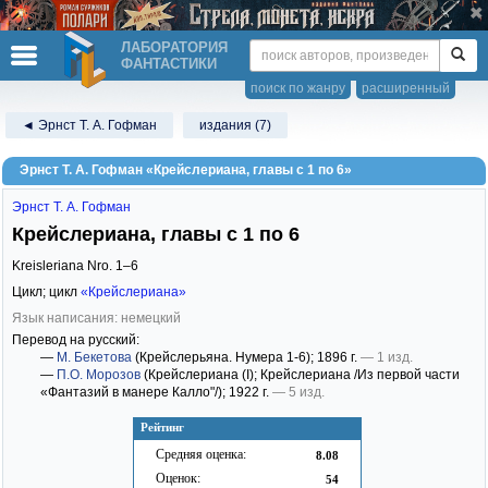
ЛАБОРАТОРИЯ
ФАНТАСТИКИ
поиск по жанру
расширенный
◄ Эрнст Т. А. Гофман
издания (7)
Эрнст Т. А. Гофман «Крейслериана, главы с 1 по 6»
Эрнст Т. А. Гофман
Крейслериана, главы с 1 по 6
Kreisleriana Nro. 1–6
Цикл; цикл
«Крейслериана»
Язык написания: немецкий
Перевод на русский:
—
М. Бекетова
(Крейслерьяна. Нумера 1-6)
; 1896 г.
— 1 изд.
—
П.О. Морозов
(Крейслериана (I); Крейслериана /Из первой части
«Фантазий в манере Калло"/)
; 1922 г.
— 5 изд.
Рейтинг
Средняя оценка:
8.08
Оценок:
54