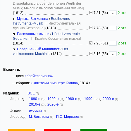
Dissertatiuncula über den hohen Werth der
Musik; Мысли о высоком значении музыки]
(1812)
7.81 (54)
2 отз.
-
Музыка Бетховена
/
Beethovens
Instrumental-Musik
[= Инструментальная
музыка Бетховена]
(1813)
7.78 (53)
2 отз.
-
Рассеянные мысли
/
Höchst zerstreute
Gedanken
[= Крайне бессвязные мысли]
(1814)
7.98 (51)
2 отз.
-
Совершенный Машинист
/
Der
vollkommene Machinist
(1814)
8.16 (55)
2 отз.
-
Входит в:
— цикл
«Крейслериана»
— сборник
«Фантазии в манере Калло»
, 1814 г.
Издания:
ВСЕ
(7)
/период:
1890-е
,
1920-е
,
1960-е
,
1990-е
,
2000-е
,
(1)
(1)
(1)
(1)
(1)
2010-е
,
2020-е
(1)
(1)
/языки:
русский
(7)
/перевод:
М. Бекетова
,
П.О. Морозов
(1)
(6)