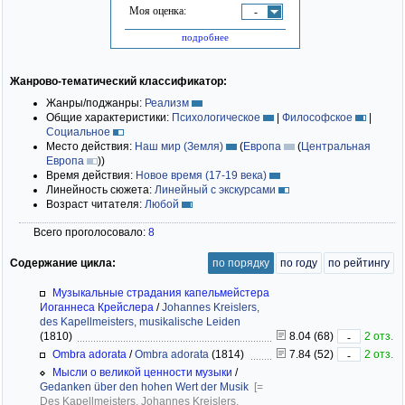
Моя оценка:
-
подробнее
Жанрово-тематический классификатор:
Жанры/поджанры:
Реализм
Общие характеристики:
Психологическое
|
Философское
|
Социальное
Место действия:
Наш мир (Земля)
(
Европа
(
Центральная
Европа
)
)
Время действия:
Новое время (17-19 века)
Линейность сюжета:
Линейный с экскурсами
Возраст читателя:
Любой
Всего проголосовало:
8
Содержание цикла:
по порядку
по году
по рейтингу
Музыкальные страдания капельмейстера
Иоганнеса Крейслера
/
Johannes Kreislers,
des Kapellmeisters, musikalische Leiden
(1810)
8.04 (68)
2 отз.
-
Ombra adorata
/
Ombra adorata
(1814)
7.84 (52)
2 отз.
-
Мысли о великой ценности музыки
/
Gedanken über den hohen Wert der Musik
[=
Des Kapellmeisters, Johannes Kreislers,