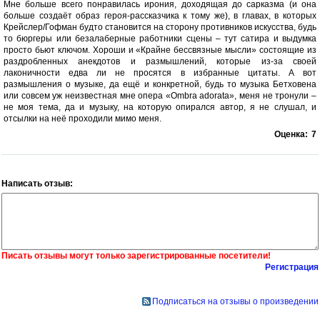
Мне больше всего понравилась ирония, доходящая до сарказма (и она
больше создаёт образ героя-рассказчика к тому же), в главах, в которых
Крейслер/Гофман будто становится на сторону противников искусства, будь
то бюргеры или безалаберные работники сцены – тут сатира и выдумка
просто бьют ключом. Хороши и «Крайне бессвязные мысли» состоящие из
раздробленных анекдотов и размышлений, которые из-за своей
лаконичности едва ли не просятся в избранные цитаты. А вот
размышления о музыке, да ещё и конкретной, будь то музыка Бетховена
или совсем уж неизвестная мне опера «Ombra adorata», меня не тронули –
не моя тема, да и музыку, на которую опирался автор, я не слушал, и
отсылки на неё проходили мимо меня.
Оценка:
7
Написать отзыв:
Писать отзывы могут только зарегистрированные посетители!
Регистрация
Подписаться на отзывы о произведении