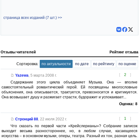
страница всех изданий (7 шт.) >>
Отзывы читателей
Рейтинг отзыва
Сортировка:
по актуальности
по дате
по рейтингу
по оценке
[
2
]
Yazewa
,
5 марта 2008 г.
Содержание этого цикла объединяет Музыка. Она — вполне
самостоятельный романтический герой. Ей посвящены многословные
объяснения, она описывается, трактуется, превозносится и критикуется.
Она возвышает душу и разжигает страсти, будоражит и успокаивает...
Оценка:
8
[
1
]
Стронций 88
,
22 июля 2022 г.
Что сказать по первой части «Крейслерианы»? Собрание записок
выходит весьма разностороннее, но, в любом случае, касающееся
искусства – в основном музыки, оперы, театра. Разный их тон, разная цель.