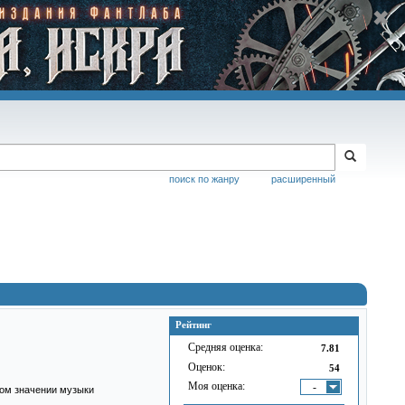
поиск по жанру
расширенный
Рейтинг
Средняя оценка:
7.81
Оценок:
54
Моя оценка:
-
оком значении музыки