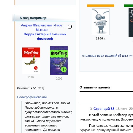
А вот, например:
Андрей Жвалевский
,
Игорь
Мытько
Порри Гаттер и Каменный
1896 г.
философ
страница всех изданий (5 шт.) >>
2007
2006
Отзывы читателей
Рейтинг:
7.51
(429)
ПолиграфЛжевский
:
Прочитал, посмеялся, забыл.
Через год вспомнил о
Стронций 88
,
18 июля 202
существовании такой книжки,
В этой записке Крейслер бу
снова прочитал, посмеялся,
некую легкую полезность. Впрочем
забыл. Снова через год
вспомнил, прочитал,
При словах: «…кто же лучш
посмеялся. Да сколько
художник, принуждённый влачить