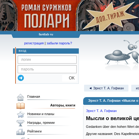
fantlab ru
регистрация
|
забыли пароль?
вход
OK
◄ Эрнст Т. А. Гофман
и
Главная
Эрнст Т. А. Гофман «Мысли 
Авторы, книги
Эрнст Т. А. Гофман
Новинки и планы
Мысли о великой ц
Награды, премии
Gedanken über den hohen Wert de
Рейтинги
Другие названия: Des Kapellmeist