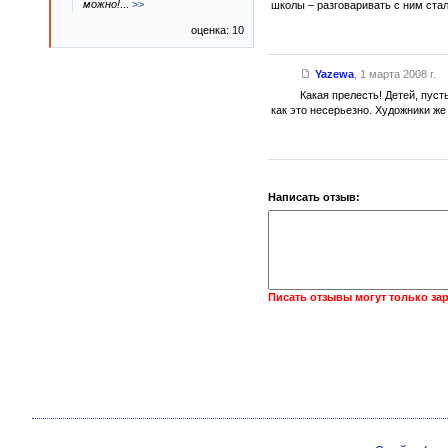
можно!
...
>>
школы – разговаривать с ним стал
оценка: 10
Yazewa
,
1 марта 2008 г.
Какая прелесть! Детей, пуст
как это несерьезно. Художники же
Написать отзыв:
Писать отзывы могут только за