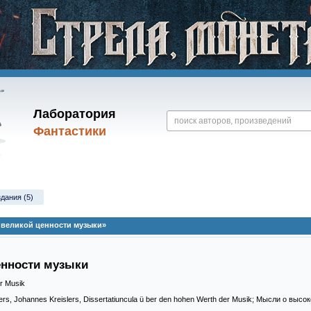
Лаборатория
Фантастики
здания (5)
о великой ценности музыки»
енности музыки
r Musik
ers, Johannes Kreislers, Dissertatiuncula ü ber den hohen Werth der Musik; Мысли о выс