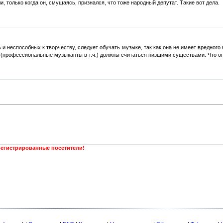
и, только когда он, смущаясь, признался, что тоже народный депутат. Такие вот дела.
ь и неспособных к творчеству, следует обучать музыке, так как она не имеет вредного
 (профессиональные музыканты в т.ч.) должны считаться низшими существами. Что они
регистрированные посетители!