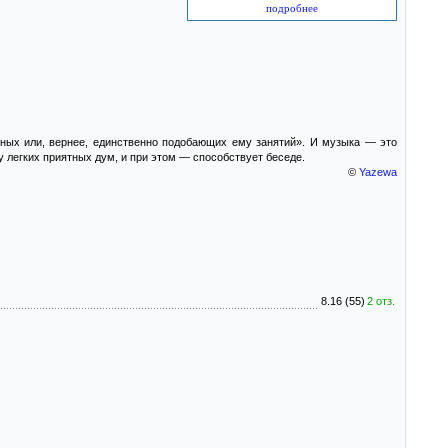
подробнее
зных или, вернее, единственно подобающих ему занятий». И музыка — это
у легких приятных дум, и при этом — способствует беседе.
©
Yazewa
8.16 (55)
2 отз.