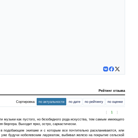
Рейтинг отзыва
Сортировка:
по актуальности
по дате
по рейтингу
по оценке
[
1
]
сти музыки как пустого, но безобидного рода искусства, тем самым имеющего
ия бюргера. Выходит ярко, остро, саркастически.
я в подобающем экипаже и с которым все почтительно раскланиваются, или
 уже будучи нобелевским лауреатом, выбивал железо на покрытие сельской