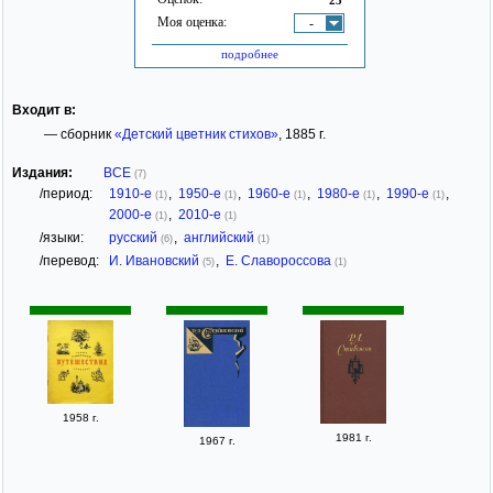
Моя оценка:
-
подробнее
Входит в:
— сборник
«Детский цветник стихов»
, 1885 г.
Издания:
ВСЕ
(7)
/период:
1910-е
,
1950-е
,
1960-е
,
1980-е
,
1990-е
,
(1)
(1)
(1)
(1)
(1)
2000-е
,
2010-е
(1)
(1)
/языки:
русский
,
английский
(6)
(1)
/перевод:
И. Ивановский
,
Е. Славороссова
(5)
(1)
1958 г.
1981 г.
1967 г.