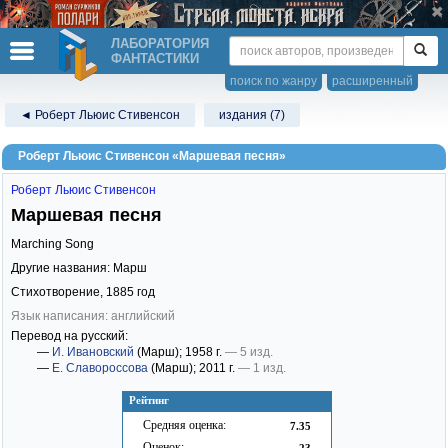
ЛАБОРАТОРИЯ
ФАНТАСТИКИ
поиск по жанру
расширенный
◄ Роберт Льюис Стивенсон
издания (7)
Роберт Льюис Стивенсон «Маршевая песня»
Роберт Льюис Стивенсон
Маршевая песня
Marching Song
Другие названия: Марш
Стихотворение,
1885
год
Язык написания: английский
Перевод на русский:
—
И. Ивановский
(Марш)
; 1958 г.
— 5 изд.
—
Е. Славороссова
(Марш)
; 2011 г.
— 1 изд.
Рейтинг
Средняя оценка:
7.35
Оценок:
23