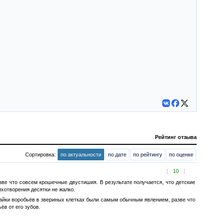
Рейтинг отзыва
Сортировка:
по актуальности
по дате
по рейтингу
по оценке
[
10
]
ве что совсем крошечные двустишия. В результате получается, что детские
ихотворения десятки не жалко.
тайки воробьёв в звериных клетках были самым обычным явлением, разве что
ёв от его зубов.