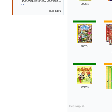
провидец какой-то, описывая
...
2006 г.
>>
оценка: 9
2007 г.
2010 г.
Периодика: