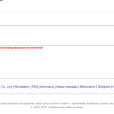
ие.
регистрированные посетители!
,
fra
,
укр
) |
Регламент
|
FAQ
|
Контакты
|
Наши награды
|
ВКонтакте
|
Telegram
|
спользование материалов сайта допускается только с указанием активной ссылки на и
© 2005-2026
«Лаборатория Фантастики»
.