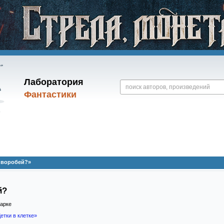
Лаборатория
Фантастики
 воробей?»
й?
парке
етки в клетке»