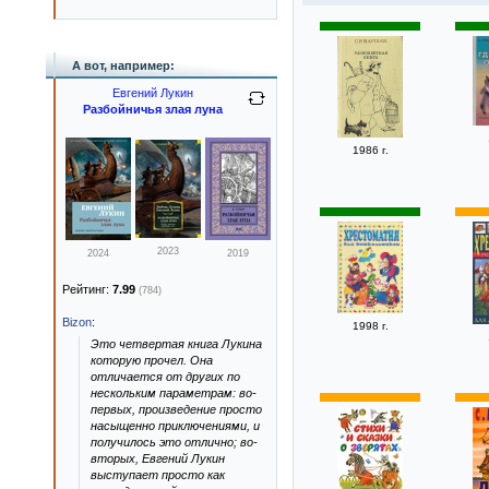
А вот, например:
Евгений Лукин
Разбойничья злая луна
1986 г.
2023
2024
2019
Рейтинг:
7.99
(784)
Bizon
:
1998 г.
Это четвертая книга Лукина
которую прочел. Она
отличается от других по
нескольким параметрам: во-
первых, произведение просто
насыщенно приключениями, и
получилось это отлично; во-
вторых, Евгений Лукин
выступает просто как