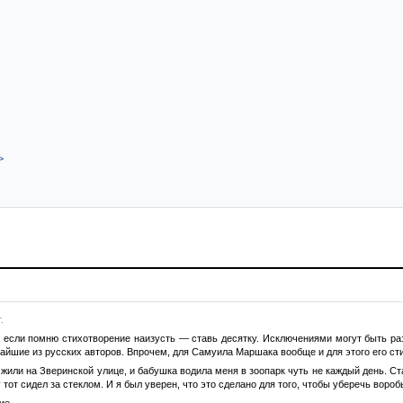
>
.
 если помню стихотворение наизусть — ставь десятку. Исключениями могут быть раз
чайшие из русских авторов. Впрочем, для Самуила Маршака вообще и для этого его ст
жили на Зверинской улице, и бабушка водила меня в зоопарк чуть не каждый день. С
 тот сидел за стеклом. И я был уверен, что это сделано для того, чтобы уберечь воробь