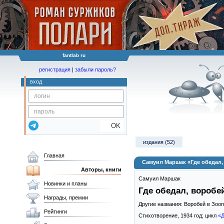
fantlab ru
регистрация
|
забыли пароль?
вход
OK
издания (52)
Главная
Самуил Маршак «Где обедал,
Авторы, книги
Самуил Маршак
Новинки и планы
Где обедал, воробе
Награды, премии
Другие названия: Воробей в Зоо
Рейтинги
Стихотворение,
1934
год; цикл
«Д