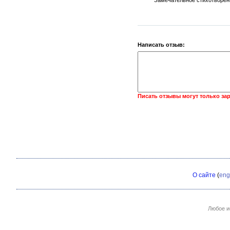
Замечательное стихотворен
Написать отзыв:
Писать отзывы могут только за
О сайте
(
eng
Любое и