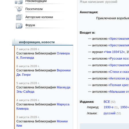
Рекомендации
Язык написания: русский
Посетители
Аннотация:
Авторские колонки
Приключения воробья 
Форум
Входит в:
— антологию
«Хрестоматия
информация, новости
— антологию
«Хрестоматия
7 августа 2026 г.
— журнал
«Чиж 1934'12»
, 1
Составлена библиография
Оливера
К. Лэнгмида
— антологию
«Русская поэ
— антологию
«Хрестоматия
6 августа 2026 г.
Составлена библиография
Вероники
— антологию
«Стихи и сказ
Дж. Генри
— антологию
«Антология р
5 августа 2026 г.
— антологию
«Полная хрес
Составлена библиография
Махмуда
Эль-Сайеда
— антологию
«Малышам от 
4 августа 2026 г.
Издания:
ВСЕ
(52)
Составлена библиография
Маркуса
/период:
1930-е
,
1950
(1)
Кливера
/языки:
русский
(52)
3 августа 2026 г.
Составлена библиография
Моники
Ким