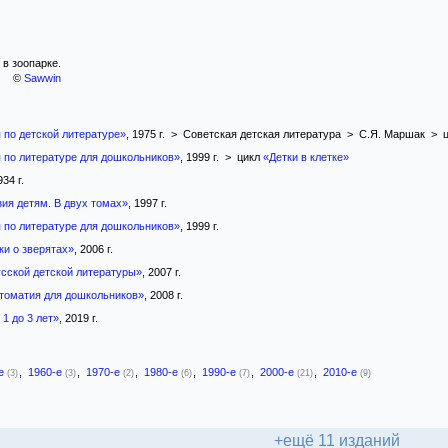
в зоопарке.
©
Sawwin
 по детской литературе»
, 1975 г. > Советская детская литература > С.Я. Маршак > 
 по литературе для дошкольников»
, 1999 г. > цикл
«Детки в клетке»
934 г.
зия детям. В двух томах»
, 1997 г.
 по литературе для дошкольников»
, 1999 г.
ки о зверятах»
, 2006 г.
усской детской литературы»
, 2007 г.
томатия для дошкольников»
, 2008 г.
1 до 3 лет»
, 2019 г.
-е
,
1960-е
,
1970-е
,
1980-е
,
1990-е
,
2000-е
,
2010-е
(3)
(3)
(2)
(6)
(7)
(21)
(9)
+ещё 11 изданий