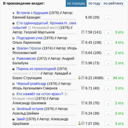
В произведение входит:
по порядку
по году
по рейтингу
Встречи с будущим
(1976)
//
Автор:
Евгений Брандис
6.00 (29)
-
Сто одиннадцатый. Хроника Н...ских
событий
[= Незримый мост]
(1976)
//
Автор: Георгий Мартынов
7.58 (141)
3 отз.
-
Подсадная утка
(1976)
//
Автор:
Ольга Ларионова
6.45 (108)
4 отз.
-
Ураган
/
Ураган
(1974)
//
Автор: Игорь
Росоховатский
6.64 (106)
2 отз.
-
Равновесие
(1972)
//
Автор: Андрей
Балабуха
5.96 (73)
2 отз.
-
Парень из преисподней
(1974)
,
написано в 1974
//
Автор: Аркадий и
Борис Стругацкие
8.22 (4086)
84 отз.
-
Чёрный ромбоэдр
(1976)
//
Автор:
Игорь Арсеньевич Смирнов
6.71 (40)
3 отз.
-
Кто нажмёт на «стоп-кран»?
[=
Вторые тени]
(1974)
//
Автор:
Александр Шалимов
6.35 (76)
2 отз.
-
Зелёный остров
(1976)
//
Автор:
Аскольд Шейкин
6.24 (38)
2 отз.
-
Змий
(1976)
//
Автор: Александр
Щербаков
7.07 (56)
3 отз.
-