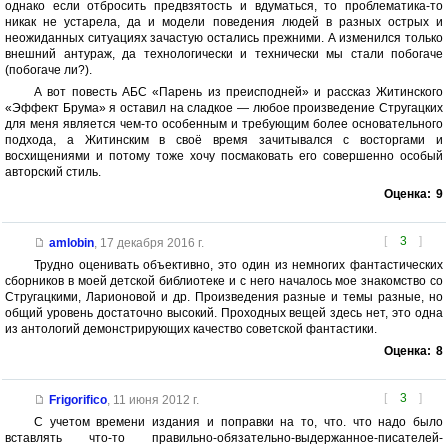
однако если отбросить предвзятость и вдуматься, то проблематика-то
никак не устарела, да и модели поведения людей в разных острых и
неожиданных ситуациях зачастую остались прежними. А изменился только
внешний антураж, да технологически и технически мы стали побогаче
(побогаче ли?).
А вот повесть АБС «Парень из преисподней» и рассказ Житинского
«Эффект Брума» я оставил на сладкое — любое произведение Стругацких
для меня является чем-то особенным и требующим более основательного
подхода, а Житинским в своё время зачитывался с восторгами и
восхищениями и потому тоже хочу посмаковать его совершенно особый
авторский стиль.
Оценка:
9
[
3
]
amlobin
,
17 декабря 2016 г.
Трудно оценивать объективно, это один из немногих фантастических
сборников в моей детской библиотеке и с него началось мое знакомство со
Стругацкими, Ларионовой и др. Произведения разные и темы разные, но
общий уровень достаточно высокий. Проходных вещей здесь нет, это одна
из антологий демонстрирующих качество советской фантастики.
Оценка:
8
[
3
]
Frigorifico
,
11 июня 2012 г.
С учетом времени издания и поправки на то, что. что надо было
вставлять что-то правильно-обязательно-выдержанное-писателей-