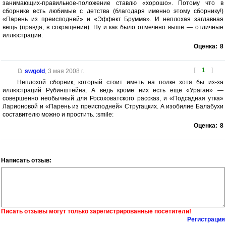
занимающих-правильное-положение ставлю «хорошо». Потому что в
сборнике есть любимые с детства (благодаря именно этому сборнику!)
«Парень из преисподней» и «Эффект Брумма». И неплохая заглавная
вещь (правда, в сокращении). Ну и как было отмечено выше — отличные
иллюстрации.
Оценка:
8
[
1
]
swgold
,
3 мая 2008 г.
Неплохой сборник, который стоит иметь на полке хотя бы из-за
иллюстраций Рубинштейна. А ведь кроме них есть еще «Ураган» —
совершенно необычный для Росоховатского рассказ, и «Подсадная утка»
Ларионовой и «Парень из преисподней» Стругацких. А изобилие Балабухи
составителю можно и простить. :smile:
Оценка:
8
Написать отзыв:
Писать отзывы могут только зарегистрированные посетители!
Регистрация