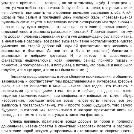
усмотрел приятель — товарищ по читательскому клубу. Насмотрел и,
памятуя мою любовь к классической научной фантастике, книгу прихватил и
не преминул притащить на очередной июльское заседание клуба КлюЧ.
Скрасив тем самым и последний день июльской жары (превратившейся
буквально сутки спустя в мертвящую почти октябрьскую мозглую знобь) и
первые пару суток августа, потраченные на чтение (перечитывание) с
школьной юности знакомых рассказов и повестей. Перечитывание потому,
что добрая половина содержания книги уже давным-давно была прочитана,
а нечитанные рассказы всё равно вызывали такое ностальгическое чувство
умиления по старой добротной научной фантастике, что казались и
знакомыми и близкими. Да они все и были (и остались) близкими и
знакомыми, и добрыми друзьями. И не потому, что современная
фантастика недружелюбна (хотя, конечно, сейчас принято писать и
пожёстче, и пооткровеннее, и погрубее), а потому, что раньше и небо было
голубее, и солнце ярче, и сами мы были моложе :-)
Тематика представленных в этом сборнике произведений, в общем-то
закономерна и соответствует тем представлениям и интересам, которые
были в нашем обществе в 60-е — начале 70-х годов. Это контакты с
внеземными цивилизациями (тема жива и сейчас, но довольно часто
сводится к межцивилизационным конфликтам и войнам), это какие-нибудь
изобретения, грозящие гибелью всему человечеству (теперь всё это
вылилось в постапокалиптику), это и просто образ Будущего, того самого
будущего, в котором мы теперь живём и которое практически никак не
совпадает с тем, что пытались угадать писатели-фантасты.
Слегка наивные, практически всегда добрые (а порой и попросту
добренькие), незамысловаты в сюжетных наворотах повести и рассказы
при чтении порой кажутся устаревшими и отставшими от современности,