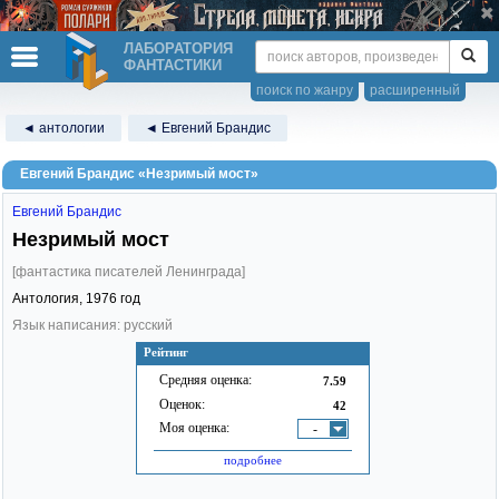
ЛАБОРАТОРИЯ
ФАНТАСТИКИ
поиск по жанру
расширенный
◄ антологии
◄ Евгений Брандис
Евгений Брандис «Незримый мост»
Евгений Брандис
Незримый мост
[фантастика писателей Ленинграда]
Антология,
1976
год
Язык написания: русский
Рейтинг
Средняя оценка:
7.59
Оценок:
42
Моя оценка:
-
подробнее