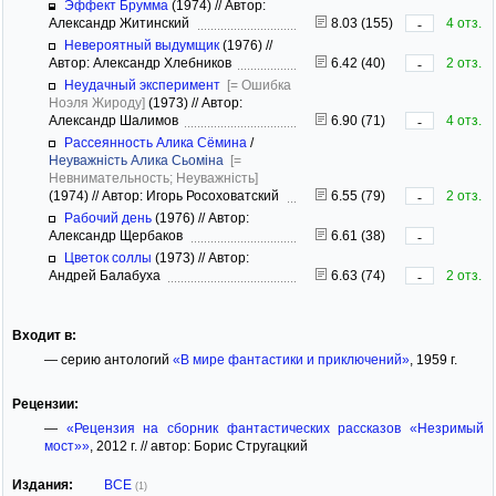
Эффект Брумма
(1974)
//
Автор:
Александр Житинский
8.03 (155)
4 отз.
-
Невероятный выдумщик
(1976)
//
Автор: Александр Хлебников
6.42 (40)
2 отз.
-
Неудачный эксперимент
[= Ошибка
Ноэля Жироду]
(1973)
//
Автор:
Александр Шалимов
6.90 (71)
4 отз.
-
Рассеянность Алика Сёмина
/
Неуважність Алика Сьоміна
[=
Невнимательность; Неуважність]
(1974)
//
Автор: Игорь Росоховатский
6.55 (79)
2 отз.
-
Рабочий день
(1976)
//
Автор:
Александр Щербаков
6.61 (38)
-
Цветок соллы
(1973)
//
Автор:
Андрей Балабуха
6.63 (74)
2 отз.
-
Входит в:
— серию антологий
«В мире фантастики и приключений»
, 1959 г.
Рецензии:
—
«Рецензия на сборник фантастических рассказов «Незримый
мост»»
, 2012 г. // автор: Борис Стругацкий
Издания:
ВСЕ
(1)