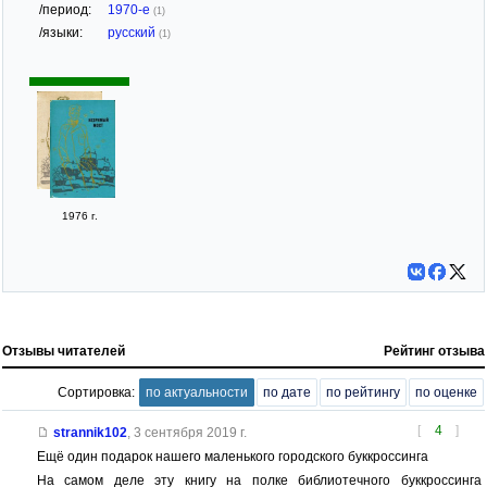
/период:
1970-е
(1)
/языки:
русский
(1)
1976 г.
Отзывы читателей
Рейтинг отзыва
Сортировка:
по актуальности
по дате
по рейтингу
по оценке
[
4
]
strannik102
,
3 сентября 2019 г.
Ещё один подарок нашего маленького городского буккроссинга
На самом деле эту книгу на полке библиотечного буккроссинга