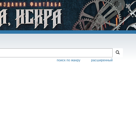
поиск по жанру
расширенный