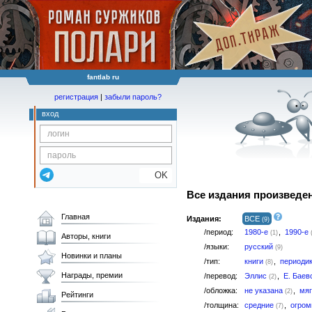
fantlab ru
регистрация
|
забыли пароль?
вход
OK
Все издания произведе
Главная
Издания:
ВСЕ
(9)
/период:
1980-е
,
1990-е
(1)
Авторы, книги
/языки:
русский
(9)
Новинки и планы
/тип:
книги
,
периоди
(8)
Награды, премии
/перевод:
Эллис
,
Е. Баев
(2)
/обложка:
не указана
,
мя
(2)
Рейтинги
/толщина:
средние
,
огро
(7)