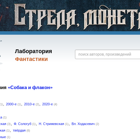
Лаборатория
Фантастики
ния
«Собака и флакон»
,
2000-е
,
2010-е
,
2020-е
(1)
(1)
(2)
(4)
ка
(1)
ская
,
Ф. Сологуб
,
Н. Стрижевская
,
Вл. Ходасевич
(3)
(1)
(1)
(2)
гкая
,
твёрдая
(1)
(6)
мные
(1)