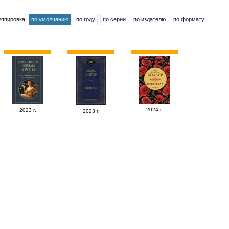
уппировка:
по умолчанию
по году
по серии
по издателю
по формату
2024 г.
2023 г.
2023 г.