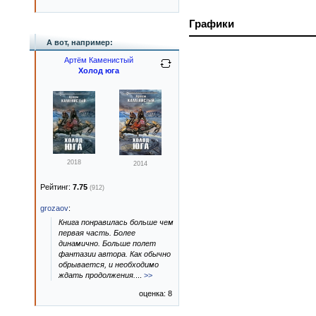
Графики
А вот, например:
Артём Каменистый
Холод юга
2018
2014
Рейтинг:
7.75
(912)
grozaov
:
Книга понравилась больше чем
первая часть. Более
динамично. Больше полет
фантазии автора. Как обычно
обрывается, и необходимо
ждать продолжения.
...
>>
оценка: 8