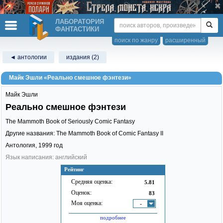
ЛАБОРАТОРИЯ
ФАНТАСТИКИ
поиск по жанру
расширенный
◄ антологии
издания (2)
Майк Эшли «Реально смешное фэнтези»
Майк Эшли
Реально смешное фэнтези
The Mammoth Book of Seriously Comic Fantasy
Другие названия: The Mammoth Book of Comic Fantasy II
Антология,
1999
год
Язык написания: английский
Рейтинг
Средняя оценка:
5.81
Оценок:
83
Моя оценка:
-
подробнее