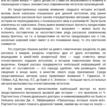
всю историю жанра — здесь делается ставка на эксклюзивность новинок и
переиздание старых, неизвестных современному читателю произведений.
Из представленных нашему вниманию тридцати четырех историй,
восемь были написаны специально для данной антологии, ряд ранее
издававшихся рассказов был заново отредактирован авторами, некоторые
истории не переиздавались с позапрошлого века и усилиями М. Эшли были
извлечены из нафталина. Очень важно внимательно прочесть предисловие
к сборнику, ибо кто предупрежден, тот вооружен — можно было бы
попенять составителю за несоответствие ряда рассказов заявленному
жанру фэнтези, но т.к. в предисловии он честно предупредил нас о том,
насколько широкий охват имеет в его понимании жанр, то эта претензия
снимается.
По структуре сборник разбит на девять тематических разделов, по два
рассказа в каждом, разделы отделены друг от друга историями, не
вошедшими в какой-либо конкретный блок — надо отметить минус
отечественного издания антологии, в котором тематические блоки не
выделены. Каждый рассказ предваряется небольшой информацией об
авторе от составителя — это гораздо удобнее, чем размещать такие
сведения в конце книги, в качестве своего рода приложения. Среди
представленных авторов сразу привлекают внимание Г. Гаррисон, Н.
Гейман, А.Д. Фостер, Л.С. де Камп и Х. Эллисон — большая часть остальных
авторов малоизвестны отечественному читателю.
По моим личным впечатлениям наибольший восторг из всего
представленного материала вызвали две истории — это эксклюзив от Ч.
Партингтона «Ученик драконьего доктора» и номинировавшийся на Хьюго и
Небьюлу рассказ Дж. А. Эффинджера «Пришельцы, которые знали всё».
Партингтон сумел показать драконов такими, какими мы их еще не знали —