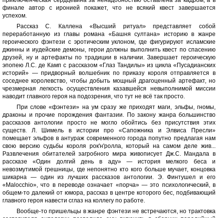
приключенческая сердцевина за ненадобностью оставлена за кадром, а в
финале автор с иронией покажет, что не всякий квест завершается
успехом.
Рассказ С. Каллена «Высший ритуал» представляет собой
переработанную из главы романа «Башня султана» историю в жанре
героического фэнтези с эротическим уклоном, где фигурируют исламские
джинны и иудейские демоны, герои должны выполнить квест по спасению
друзей, ну и артефакты по традиции в наличии. Завершает героическую
эпопею Л.С. де Камп с рассказом «Глаз Тандилы» из цикла «Пусадианских
историй» — придворный волшебник по приказу короля отправляется в
соседнее королевство, чтобы добыть мощный драгоценный артефакт, но
чрезмерная легкость осуществления казавшейся невыполнимой миссии
наводит главного героя на подозрения, что тут не всё так просто.
При слове «фэнтези» на ум сразу же приходят маги, эльфы, гномы,
драконы и прочие порождения фантазии. По закону жанра большинство
рассказов антологии просто не могло обойтись без присутствия этих
существ. Л. Шимель в истории про «Сапожника и Элвиса Пресли»
помещает эльфов в антураж современного города попутно предлагая нам
свою версию судьбы короля рок'н'ролла, который на самом деле жив...
Развлечения обитателей загробного мира живописует Дж.С. Мандала в
рассказе «Один долгий день в аду» — история мелкого беса и
невозмутимой грешницы, где непонятно кто кого больше мучает, концовка
шикарна — один из лучших рассказов антологии. Э. Финтушел и его
«Мalocchio», что в переводе означает «порча» — это психологический, в
общем-то далекий от юмора, рассказ в центре которого бес, подбивающий
главного героя навести сглаз на коллегу по работе.
Вообще-то пришельцы в жанре фэнтези не встречаются, но трактовка