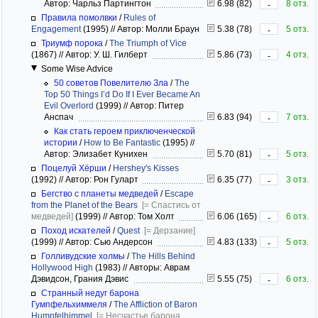
Автор: Чарльз Партингтон
6.98 (82)
8 отз.
-
Правила помолвки
/
Rules of
Engagement
(1995)
//
Автор: Молли Браун
5.38 (78)
5 отз.
-
Триумф порока
/
The Triumph of Vice
(1867)
//
Автор: У. Ш. Гилберт
5.86 (73)
4 отз.
-
Some Wise Advice
50 советов Повелителю Зла
/
The
Top 50 Things I’d Do If I Ever Became An
Evil Overlord
(1999)
//
Автор: Питер
Анспач
6.83 (94)
7 отз.
-
Как стать героем приключенческой
истории
/
How to Be Fantastic
(1995)
//
Автор: Элизабет Кунихен
5.70 (81)
5 отз.
-
Поцелуй Хёрши
/
Hershey's Kisses
(1992)
//
Автор: Рон Гуларт
6.35 (77)
3 отз.
-
Бегство с планеты медведей
/
Escape
from the Planet of the Bears
[= Спастись от
медведей]
(1999)
//
Автор: Том Холт
6.06 (165)
6 отз.
-
Поход искателей
/
Quest
[= Дерзание]
(1999)
//
Автор: Сью Андерсон
4.83 (133)
5 отз.
-
Голливудские холмы
/
The Hills Behind
Hollywood High
(1983)
//
Авторы: Аврам
Дэвидсон, Грания Дэвис
5.55 (75)
6 отз.
-
Странный недуг барона
Гумпфельхиммеля
/
The Affliction of Baron
Humpfelhimmel
[= Несчастье барона