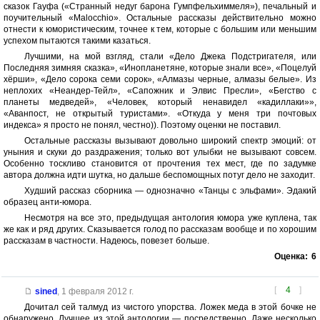
сказок Гауфа («Странный недуг барона Гумпфельхиммеля»), печальный и
поучительный «Malocchio». Остальные рассказы действительно можно
отнести к юмористическим, точнее к тем, которые с большим или меньшим
успехом пытаются такими казаться.
Лучшими, на мой взгляд, стали «Дело Джека Подстригателя, или
Последняя зимняя сказка», «Инопланетяне, которые знали все», «Поцелуй
хёрши», «Дело сорока семи сорок», «Алмазы черные, алмазы белые». Из
неплохих «Неандер-Тейл», «Сапожник и Элвис Пресли», «Бегство с
планеты медведей», «Человек, который ненавидел «кадиллаки»»,
«Аванпост, не открытый туристами». «Откуда у меня три почтовых
индекса» я просто не понял, честно)). Поэтому оценки не поставил.
Остальные рассказы вызывают довольно широкий спектр эмоций: от
уныния и скуки до раздражения; только вот улыбки не вызывают совсем.
Особенно тоскливо становится от прочтения тех мест, где по задумке
автора должна идти шутка, но дальше беспомощных потуг дело не заходит.
Худший рассказ сборника — однозначно «Танцы с эльфами». Эдакий
образец анти-юмора.
Несмотря на все это, предыдущая антология юмора уже куплена, так
же как и ряд других. Сказывается голод по рассказам вообще и по хорошим
рассказам в частности. Надеюсь, повезет больше.
Оценка:
6
[
4
]
sined
,
1 февраля 2012 г.
Дочитал сей талмуд из чистого упорства. Ложек меда в этой бочке не
обнаружено. Лучшее из этой антологии — посредственно. Даже несколько