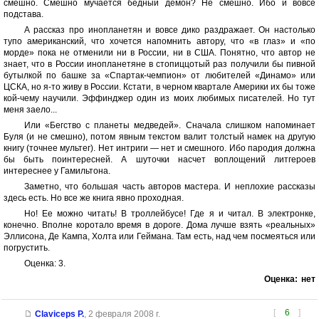
смешно. Смешно мучается бедный демон? Не смешно. Ибо и вовсе
подстава.
А рассказ про инопланетян и вовсе дико раздражает. Он настолько
тупо американский, что хочется напомнить автору, что «в глаз» и «по
морде» пока не отменили ни в России, ни в США. Понятно, что автор не
знает, что в России инопланетяне в стопиццотый раз получили бы пивной
бутылкой по башке за «Спартак-чемпион» от любителей «Динамо» или
ЦСКА, но я-то живу в России. Кстати, в черном квартале Америки их бы тоже
кой-чему научили. Эффинджер один из моих любимых писателей. Но тут
меня заело...
Или «Бегство с планеты медведей». Сначала слишком напоминает
Буля (и не смешно), потом явным текстом валит толстый намек на другую
книгу (точнее мультег). Нет интриги — нет и смешного. Ибо пародия должна
бы быть поинтересней. А шуточки насчет воплощений литгероев
интереснее у Гамильтона.
Заметно, что большая часть авторов мастера. И неплохие рассказы
здесь есть. Но все же книга явно проходная.
Но! Ее можно читать! В троллейбусе! Где я и читал. В электронке,
конечно. Вполне коротало время в дороге. Дома лучше взять «реальных»
Эллисона, Де Кампа, Холта или Геймана. Там есть, над чем посмеяться или
погрустить.
Оценка: 3.
Оценка:
нет
[
6
]
Claviceps P.
,
2 февраля 2008 г.