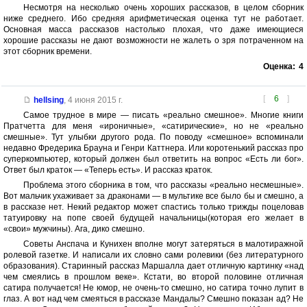
Несмотря на несколько очень хороших рассказов, в целом сборник
ниже среднего. Ибо средняя арифметическая оценка тут не работает.
Основная масса рассказов настолько плохая, что даже имеющиеся
хорошие рассказы не дают возможности не жалеть о зря потраченном на
этот сборник времени.
Оценка:
4
[
6
]
hellsing
,
4 июня 2015 г.
Самое трудное в мире — писать «реально смешное». Многие книги
Пратчетта для меня «ироничные», «сатирические», но не «реально
смешные». Тут улыбки другого рода. По поводу «смешное» вспоминали
недавно Фредерика Брауна и Генри Каттнера. Или коротенький рассказ про
суперкомпьютер, который должен был ответить на вопрос «Есть ли бог».
Ответ был краток — «Теперь есть». И рассказ краток.
Проблема этого сборника в том, что рассказы «реально несмешные».
Вот мальчик ухаживает за драконами — в мультике все было бы и смешно, а
в рассказе нет. Некий редактор может спастись только трижды поцеловав
татуировку на попе своей будущей начальницы(которая его желает в
«свои» мужчины). Ага, дико смешно.
Советы Анспача и Кунихен вполне могут затеряться в малотиражной
ролевой газетке. И написали их словно сами ролевики (без литературного
образования). Старинный рассказ Маршалла дает отличную картинку «над
чем смеялись в прошлом веке». Кстати, во второй половине отличная
сатира получается! Не юмор, не очень-то смешно, но сатира точно лупит в
глаз. А вот над чем смеяться в рассказе Мандалы? Смешно показан ад? Не