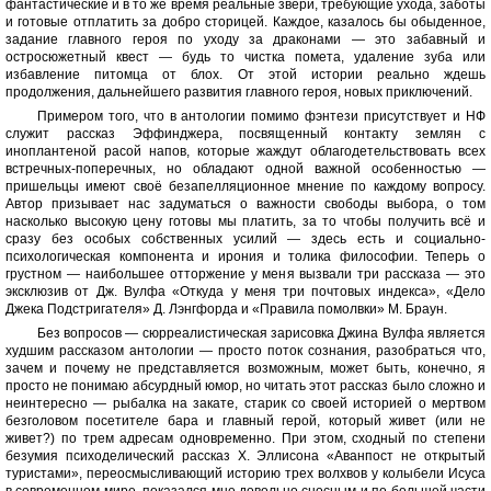
фантастические и в то же время реальные звери, требующие ухода, заботы
и готовые отплатить за добро сторицей. Каждое, казалось бы обыденное,
задание главного героя по уходу за драконами — это забавный и
остросюжетный квест — будь то чистка помета, удаление зуба или
избавление питомца от блох. От этой истории реально ждешь
продолжения, дальнейшего развития главного героя, новых приключений.
Примером того, что в антологии помимо фэнтези присутствует и НФ
служит рассказ Эффинджера, посвященный контакту землян с
иноплантеной расой напов, которые жаждут облагодетельствовать всех
встречных-поперечных, но обладают одной важной особенностью —
пришельцы имеют своё безапелляционное мнение по каждому вопросу.
Автор призывает нас задуматься о важности свободы выбора, о том
насколько высокую цену готовы мы платить, за то чтобы получить всё и
сразу без особых собственных усилий — здесь есть и социально-
психологическая компонента и ирония и толика философии. Теперь о
грустном — наибольшее отторжение у меня вызвали три рассказа — это
эксклюзив от Дж. Вулфа «Откуда у меня три почтовых индекса», «Дело
Джека Подстригателя» Д. Лэнгфорда и «Правила помолвки» М. Браун.
Без вопросов — сюрреалистическая зарисовка Джина Вулфа является
худшим рассказом антологии — просто поток сознания, разобраться что,
зачем и почему не представляется возможным, может быть, конечно, я
просто не понимаю абсурдный юмор, но читать этот рассказ было сложно и
неинтересно — рыбалка на закате, старик со своей историей о мертвом
безголовом посетителе бара и главный герой, который живет (или не
живет?) по трем адресам одновременно. При этом, сходный по степени
безумия психоделический рассказ Х. Эллисона «Аванпост не открытый
туристами», переосмысливающий историю трех волхвов у колыбели Исуса