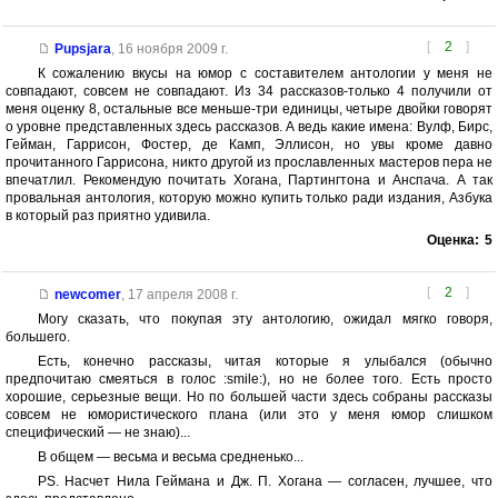
[
2
]
Pupsjara
,
16 ноября 2009 г.
К сожалению вкусы на юмор с составителем антологии у меня не
совпадают, совсем не совпадают. Из 34 рассказов-только 4 получили от
меня оценку 8, остальные все меньше-три единицы, четыре двойки говорят
о уровне представленных здесь рассказов. А ведь какие имена: Вулф, Бирс,
Гейман, Гаррисон, Фостер, де Камп, Эллисон, но увы кроме давно
прочитанного Гаррисона, никто другой из прославленных мастеров пера не
впечатлил. Рекомендую почитать Хогана, Партингтона и Анспача. А так
провальная антология, которую можно купить только ради издания, Азбука
в который раз приятно удивила.
Оценка:
5
[
2
]
newcomer
,
17 апреля 2008 г.
Могу сказать, что покупая эту антологию, ожидал мягко говоря,
большего.
Есть, конечно рассказы, читая которые я улыбался (обычно
предпочитаю смеяться в голос :smile:), но не более того. Есть просто
хорошие, серьезные вещи. Но по большей части здесь собраны рассказы
совсем не юмористического плана (или это у меня юмор слишком
специфический — не знаю)...
В общем — весьма и весьма средненько...
PS. Насчет Нила Геймана и Дж. П. Хогана — согласен, лучшее, что