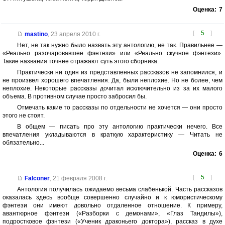
Оценка:
7
[
5
]
mastino
,
23 апреля 2010 г.
Нет, не так нужно было назвать эту антологию, не так. Правильнее —
«Реально разочаровавшее фэнтези» или «Реально скучное фэнтези».
Такие названия точнее отражают суть этого сборника.
Практически ни один из представленных рассказов не запомнился, и
не произвел хорошего впечатления. Да, были неплохие. Но не более, чем
неплохие. Некоторые рассказы дочитал исключительно из за их малого
объема. В противном случае просто забросил бы.
Отмечать какие то рассказы по отдельности не хочется — они просто
этого не стоят.
В общем — писать про эту антологию практически нечего. Все
впечатления укладываются в краткую характеристику — Читать не
обязательно...
Оценка:
6
[
5
]
Falconer
,
21 февраля 2008 г.
Антология получилась ожидаемо весьма слабенькой. Часть рассказов
оказалась здесь вообще совершенно случайно и к юмористическому
фэнтези они имеют довольно отдаленное отношение. К примеру,
авантюрное фэнтези («Разборки с демонами», «Глаз Тандилы»),
подростковое фэнтези («Ученик драконьего доктора»), рассказ в духе