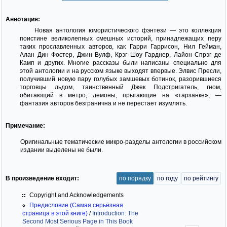
Аннотация:
Новая антология юмористического фэнтези — это коллекция
поистине великолепных смешных историй, принадлежащих перу
таких прославленных авторов, как Гарри Гаррисон, Нил Гейман,
Алан Дин Фостер, Джин Вулф, Крэг Шоу Гарднер, Лайон Спрэг де
Камп и других. Многие рассказы были написаны специально для
этой антологии и на русском языке выходят впервые. Элвис Пресли,
получивший новую пару голубых замшевых ботинок, разорившиеся
торговцы льдом, таинственный Джек Подстригатель, гном,
обитающий в метро, демоны, прыгающие на «тарзанке», —
фантазия авторов безгранична и не перестает изумлять.
Примечание:
Оригинальные тематические микро-разделы антологии в российском
издании выделены не были.
В произведение входит:
по порядку
по году
по рейтингу
Copyright and Acknowledgements
Предисловие (Самая серьёзная
страница в этой книге)
/
Introduction: The
Second Most Serious Page in This Book