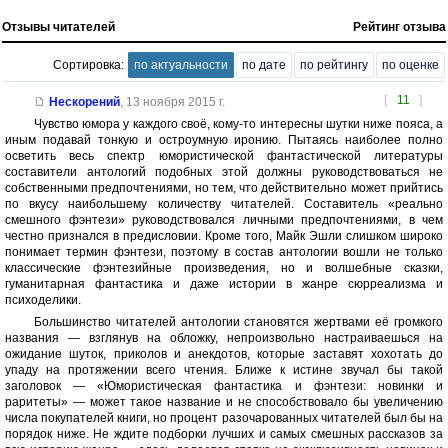
Отзывы читателей
Рейтинг отзыва
Сортировка:
по актуальности
по дате
по рейтингу
по оценке
[
11
]
Нескорений
,
13 ноября 2015 г.
Чувство юмора у каждого своё, кому-то интересны шутки ниже пояса, а
иным подавай тонкую и остроумную иронию. Пытаясь наиболее полно
осветить весь спектр юмористической фантастической литературы
составители антологий подобных этой должны руководствоваться не
собственными предпочтениями, но тем, что действительно может прийтись
по вкусу наибольшему количеству читателей. Составитель «реально
смешного фэнтези» руководствовался личными предпочтениями, в чем
честно признался в предисловии. Кроме того, Майк Эшли слишком широко
понимает термин фэнтези, поэтому в состав антологии вошли не только
классические фэнтезийные произведения, но и волшебные сказки,
гуманитарная фантастика и даже истории в жанре сюрреализма и
психоделики.
Большинство читателей антологии становятся жертвами её громкого
названия — взглянув на обложку, непроизвольно настраиваешься на
ожидание шуток, приколов и анекдотов, которые заставят хохотать до
упаду на протяжении всего чтения. Ближе к истине звучал бы такой
заголовок — «Юмористическая фантастика и фэнтези: новинки и
раритеты» — может такое название и не способствовало бы увеличению
числа покупателей книги, но процент разочарованных читателей был бы на
порядок ниже. Не ждите подборки лучших и самых смешных рассказов за