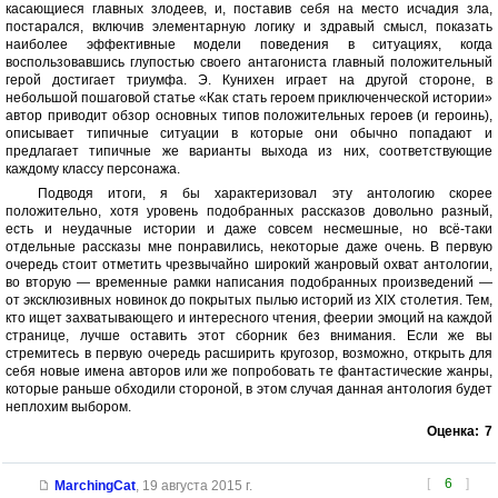
касающиеся главных злодеев, и, поставив себя на место исчадия зла,
постарался, включив элементарную логику и здравый смысл, показать
наиболее эффективные модели поведения в ситуациях, когда
воспользовавшись глупостью своего антагониста главный положительный
герой достигает триумфа. Э. Кунихен играет на другой стороне, в
небольшой пошаговой статье «Как стать героем приключенческой истории»
автор приводит обзор основных типов положительных героев (и героинь),
описывает типичные ситуации в которые они обычно попадают и
предлагает типичные же варианты выхода из них, соответствующие
каждому классу персонажа.
Подводя итоги, я бы характеризовал эту антологию скорее
положительно, хотя уровень подобранных рассказов довольно разный,
есть и неудачные истории и даже совсем несмешные, но всё-таки
отдельные рассказы мне понравились, некоторые даже очень. В первую
очередь стоит отметить чрезвычайно широкий жанровый охват антологии,
во вторую — временные рамки написания подобранных произведений —
от эксклюзивных новинок до покрытых пылью историй из XIX столетия. Тем,
кто ищет захватывающего и интересного чтения, феерии эмоций на каждой
странице, лучше оставить этот сборник без внимания. Если же вы
стремитесь в первую очередь расширить кругозор, возможно, открыть для
себя новые имена авторов или же попробовать те фантастические жанры,
которые раньше обходили стороной, в этом случая данная антология будет
неплохим выбором.
Оценка:
7
[
6
]
MarchingCat
,
19 августа 2015 г.