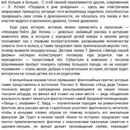
всё больше и больше... С этой сказкой перекликается другая, современная
— Э. Уотерс «Подарок к дню рожденья» — здесь мы повстречаем
некрасивую принцессу, которую тетя-волшебница наделила способностью
превращать свои слова в драгоценности, не обошлась эта сказка и без
участия мудрого и ироничного дракона, точнее драконихи.
Ещё одна история, которую можно причислить к сказочным —
«Неандер-Тейл» Дж. Хогана — довольно забавный рассказ в антураже
каменного века, в котором с изрядной долей юмора и иронии автор
познакомит нас с первыми изобретателями, раскрывшими человечеству
секреты огня и колеса, а также предложит свою оригинальную версию того,
почему вымерли неандертальцы. Детская сказка Т. Джонса «Звезда нашей
фермы» наглядно иллюстрирует поговорку «где родился, там и
пригодился» — талантливый пёс Себастьян в компании с петухом
Шарлеманем пробует покорить публику большого города, но не находит
понимания — очень милая, добрая и поучительная история, которая будет
интересна не только детям, но и их родителям.
К волшебным сказкам тесно примыкают фэнтезийные притчи, которые
также представлены в антологии. Рассказ Э. Фриснер «Уход дяди Генри»
поначалу вводит в заблуждение разыгрывающимся на наших глазах
театром абсурда, но финал всё ставит на свои места — ведь обыденная
реальность может оказаться фантастичнее самой бредовой галлюцинации.
«Танцы с эльфами» С. Вард — поучительная пародия на романтическое
фэнтези, весь рассказ автор старательно усыпляет бдительность читателя,
чтобы в концовке словно обухом по темечку оглушить его внезапным
финалом. Дж. Грант в начале своей «Книги по истории» предлагает нам
синтез приключенческого фэнтези с классическим сказочным сюжетом о
царевне-лягушке, но финал делает произведение глубже, переводит