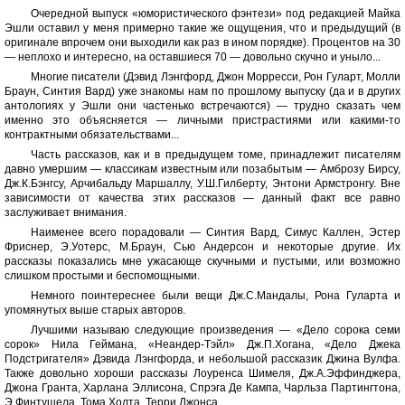
Очередной выпуск «юмористического фэнтези» под редакцией Майка
Эшли оставил у меня примерно такие же ощущения, что и предыдущий (в
оригинале впрочем они выходили как раз в ином порядке). Процентов на 30
— неплохо и интересно, на оставшиеся 70 — довольно скучно и уныло...
Многие писатели (Дэвид Лэнгфорд, Джон Морресси, Рон Гуларт, Молли
Браун, Синтия Вард) уже знакомы нам по прошлому выпуску (да и в других
антологиях у Эшли они частенько встречаются) — трудно сказать чем
именно это объясняется — личными пристрастиями или какими-то
контрактными обязательствами...
Часть рассказов, как и в предыдущем томе, принадлежит писателям
давно умершим — классикам известным или позабытым — Амброзу Бирсу,
Дж.К.Бэнгсу, Арчибальду Маршаллу, У.Ш.Гилберту, Энтони Армстронгу. Вне
зависимости от качества этих рассказов — данный факт все равно
заслуживает внимания.
Наименее всего порадовали — Синтия Вард, Симус Каллен, Эстер
Фриснер, Э.Уотерс, М.Браун, Сью Андерсон и некоторые другие. Их
рассказы показались мне ужасающе скучными и пустыми, или возможно
слишком простыми и беспомощными.
Немного поинтереснее были вещи Дж.С.Мандалы, Рона Гуларта и
упомянутых выше старых авторов.
Лучшими называю следующие произведения — «Дело сорока семи
сорок» Нила Геймана, «Неандер-Тэйл» Дж.П.Хогана, «Дело Джека
Подстригателя» Дэвида Лэнгфорда, и небольшой рассказик Джина Вулфа.
Также довольно хороши рассказы Лоуренса Шимеля, Дж.А.Эффинджера,
Джона Гранта, Харлана Эллисона, Спрэга Де Кампа, Чарльза Партингтона,
Э.Финтушела, Тома Холта, Терри Джонса.