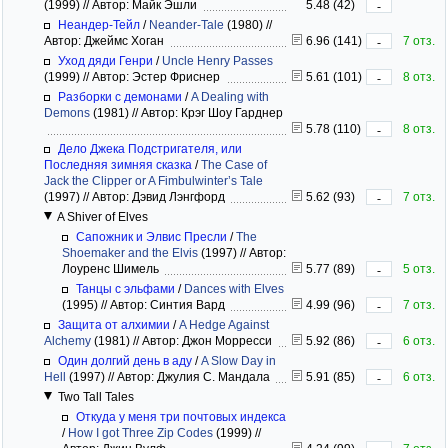
(1999)
//
Автор: Майк Эшли
5.48 (42)
-
Неандер-Тейл
/
Neander-Tale
(1980)
//
Автор: Джеймс Хоган
6.96 (141)
7 отз.
-
Уход дяди Генри
/
Uncle Henry Passes
(1999)
//
Автор: Эстер Фриснер
5.61 (101)
8 отз.
-
Разборки с демонами
/
A Dealing with
Demons
(1981)
//
Автор: Крэг Шоу Гарднер
5.78 (110)
8 отз.
-
Дело Джека Подстригателя, или
Последняя зимняя сказка
/
The Case of
Jack the Clipper or A Fimbulwinter’s Tale
(1997)
//
Автор: Дэвид Лэнгфорд
5.62 (93)
7 отз.
-
A Shiver of Elves
Сапожник и Элвис Пресли
/
The
Shoemaker and the Elvis
(1997)
//
Автор:
Лоуренс Шимель
5.77 (89)
5 отз.
-
Танцы с эльфами
/
Dances with Elves
(1995)
//
Автор: Синтия Вард
4.99 (96)
7 отз.
-
Защита от алхимии
/
A Hedge Against
Alchemy
(1981)
//
Автор: Джон Морресси
5.92 (86)
6 отз.
-
Один долгий день в аду
/
A Slow Day in
Hell
(1997)
//
Автор: Джулия С. Мандала
5.91 (85)
6 отз.
-
Two Tall Tales
Откуда у меня три почтовых индекса
/
How I got Three Zip Codes
(1999)
//