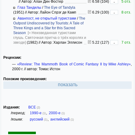
//
Автор: Алан Дин Фостер
6.58 (104)
5 отз.
-
Глаз Тандилы
/
The Eye of Tandyla
(1951)
//
Автор: Лайон Спрэг де Камп
6.29 (100)
8 отз.
-
Аванпост, не открытый туристами
/
The
Outpost Undiscovered by Tourists: A Tale of
Three Kings and a Star for this Sacred
Season
[= Неизведанная туристами
глушь. Святочная притча о трёх королях и
звезде]
(1982)
//
Автор: Харлан Эллисон
5.22 (127)
7 отз.
-
Рецензии:
—
«Review: The Mammoth Book of Comic Fantasy II by Mike Ashley»
,
2000 г. // автор: Томас Истон
Похожие произведения:
показать
Издания:
ВСЕ
(2)
/период:
1990-е
,
2000-е
(1)
(1)
/языки:
русский
,
английский
(1)
(1)