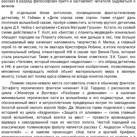
рассказ в разряд философских притч и заставляет читателя задуматься о
вечном.
В отдельном блоке антологии, посвященном фантастическому
детективу, Н. Гейман в «Деле сорока семи сорок» также отдает дань
почтения волшебной сказке, пробуя совместить эстетику крутого детектива
в духе Д.Х. Чейза с антуражем «Сказок Матушки Гусыни». Кстати, по схожей
схеме действовал и Т. Холт, его «Бегство с планеты медведей» изначально
обещает пародию на Планету обезьян, но чем дальше в лес, тем больше
описываемый мир начинает напоминать творчество А. Милна, а главный
герой то ли мессию, то ли аватара Кристофера Робина, в итоге получился
оригинальный гибрид планетарной НФ и сказки про Винни-Пуха, которая
стала реальностью. Также в детективном блоке отметился Э.К. Грант, его
рассказ «Человек, который ненавидел «кадиллаки» — это гибрид детектива
и НФ, в центре сюжета которого невероятное изобретение, позволяющее
мгновенно превращать любой объект материального мира в звонкую
монету, только вот логика курса обмена не всегда понятна героям...
Помимо сказок немало места составитель отвел и обычному фэнтези.
Эстафету героического фэнтези начинает К.Ш. Гарднер с рассказом из
цикла «Эбенезум и Вунтвор» «Разборки с демонами» — в наличии
минимальное героическое пати из волшебника и его подмастерья, четко
обозначенный квест и хитросплетение придворных интриг по завладению
богатой казной скупого короля Урфо. Дж. Моресси также поделился с нами
историей из цикла «Кедригерн» «Защита от алхимии» — снова главный
герой волшебник, который взялся за квест — провести кровожадного
варвара к заколдованной горе из чистого золота. Чистой пародией на
классическую толкиновскую фабулу является рассказ С. Андерсон «Поход
искателей» — в завязке происходит сбор пати и краткий брифинг,