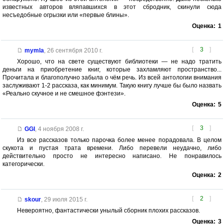
известных авторов вляпавшихся в этот сбродник, скинули сюда
несъедобные огрызки или «первые блины».
Оценка:
1
[
3
]
mymla
,
26 сентября 2010 г.
Хорошо, что на свете существуют библиотеки — не надо тратить
деньги на приобретение книг, которые захламляют пространство...
Прочитала и благополучно забыла о чём речь. Из всей антологии внимания
заслуживают 1-2 рассказа, как минимум. Такую книгу лучше бы было назвать
«Реально скучное и не смешное фэнтези».
Оценка:
5
[
3
]
GGI
,
4 ноября 2008 г.
Из все рассказов только парочка более менее порадовала. В целом
скукота и пустая трата времени. Либо перевели неудачно, либо
действительно просто не интересно написано. Не понравилось
категорически.
Оценка:
2
[
2
]
skour
,
29 июля 2015 г.
Невероятно, фантастически унылый сборник плохих рассказов.
Оценка:
3