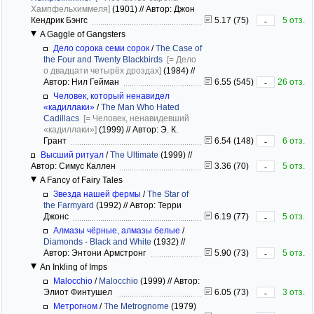
Хампфельхиммеля]
(1901)
//
Автор: Джон
Кендрик Бэнгс
5.17 (75)
5 отз.
-
A Gaggle of Gangsters
Дело сорока семи сорок
/
The Case of
the Four and Twenty Blackbirds
[= Дело
о двадцати четырёх дроздах]
(1984)
//
Автор: Нил Гейман
6.55 (545)
26 отз.
-
Человек, который ненавидел
«кадиллаки»
/
The Man Who Hated
Cadillacs
[= Человек, ненавидевший
«кадиллаки»]
(1999)
//
Автор: Э. К.
Грант
6.54 (148)
6 отз.
-
Высший ритуал
/
The Ultimate
(1999)
//
Автор: Симус Каллен
3.36 (70)
5 отз.
-
A Fancy of Fairy Tales
Звезда нашей фермы
/
The Star of
the Farmyard
(1992)
//
Автор: Терри
Джонс
6.19 (77)
5 отз.
-
Алмазы чёрные, алмазы белые
/
Diamonds - Black and White
(1932)
//
Автор: Энтони Армстронг
5.90 (73)
5 отз.
-
An Inkling of Imps
Malocchio
/
Malocchio
(1999)
//
Автор:
Элиот Финтушел
6.05 (73)
3 отз.
-
Метрогном
/
The Metrognome
(1979)