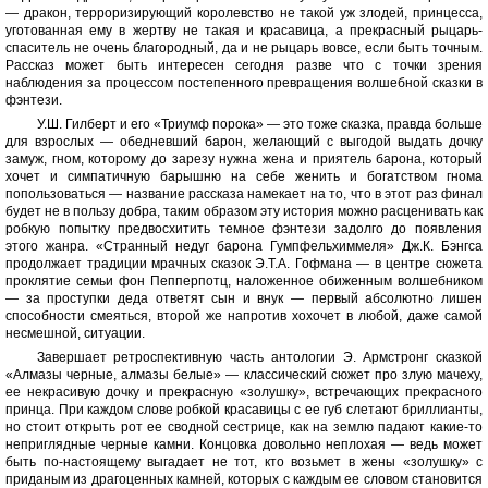
— дракон, терроризирующий королевство не такой уж злодей, принцесса,
уготованная ему в жертву не такая и красавица, а прекрасный рыцарь-
спаситель не очень благородный, да и не рыцарь вовсе, если быть точным.
Рассказ может быть интересен сегодня разве что с точки зрения
наблюдения за процессом постепенного превращения волшебной сказки в
фэнтези.
У.Ш. Гилберт и его «Триумф порока» — это тоже сказка, правда больше
для взрослых — обедневший барон, желающий с выгодой выдать дочку
замуж, гном, которому до зарезу нужна жена и приятель барона, который
хочет и симпатичную барышню на себе женить и богатством гнома
попользоваться — название рассказа намекает на то, что в этот раз финал
будет не в пользу добра, таким образом эту история можно расценивать как
робкую попытку предвосхитить темное фэнтези задолго до появления
этого жанра. «Странный недуг барона Гумпфельхиммеля» Дж.К. Бэнгса
продолжает традиции мрачных сказок Э.Т.А. Гофмана — в центре сюжета
проклятие семьи фон Пепперпотц, наложенное обиженным волшебником
— за проступки деда ответят сын и внук — первый абсолютно лишен
способности смеяться, второй же напротив хохочет в любой, даже самой
несмешной, ситуации.
Завершает ретроспективную часть антологии Э. Армстронг сказкой
«Алмазы черные, алмазы белые» — классический сюжет про злую мачеху,
ее некрасивую дочку и прекрасную «золушку», встречающих прекрасного
принца. При каждом слове робкой красавицы с ее губ слетают бриллианты,
но стоит открыть рот ее сводной сестрице, как на землю падают какие-то
неприглядные черные камни. Концовка довольно неплохая — ведь может
быть по-настоящему выгадает не тот, кто возьмет в жены «золушку» с
приданым из драгоценных камней, которых с каждым ее словом становится