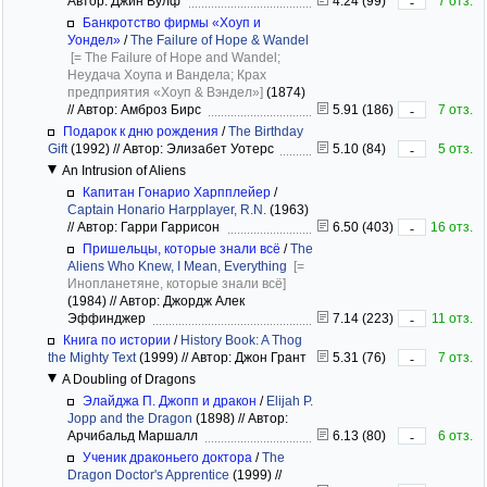
Автор: Джин Вулф
4.24 (99)
7 отз.
-
Банкротство фирмы «Хоуп и
Уондел»
/
The Failure of Hope & Wandel
[= The Failure of Hope and Wandel;
Неудача Хоупа и Вандела; Крах
предприятия «Хоуп & Вэндел»]
(1874)
//
Автор: Амброз Бирс
5.91 (186)
7 отз.
-
Подарок к дню рождения
/
The Birthday
Gift
(1992)
//
Автор: Элизабет Уотерс
5.10 (84)
5 отз.
-
An Intrusion of Aliens
Капитан Гонарио Харпплейер
/
Captain Honario Harpplayer, R.N.
(1963)
//
Автор: Гарри Гаррисон
6.50 (403)
16 отз.
-
Пришельцы, которые знали всё
/
The
Aliens Who Knew, I Mean, Everything
[=
Инопланетяне, которые знали всё]
(1984)
//
Автор: Джордж Алек
Эффинджер
7.14 (223)
11 отз.
-
Книга по истории
/
History Book: A Thog
the Mighty Text
(1999)
//
Автор: Джон Грант
5.31 (76)
7 отз.
-
A Doubling of Dragons
Элайджа П. Джопп и дракон
/
Elijah P.
Jopp and the Dragon
(1898)
//
Автор:
Арчибальд Маршалл
6.13 (80)
6 отз.
-
Ученик драконьего доктора
/
The
Dragon Doctor's Apprentice
(1999)
//