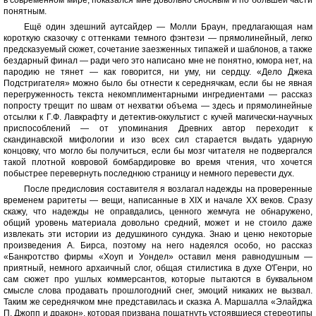
в современном мире, показался мне довольно сносным и по большей части
понятным.
Ещё один здешний аутсайдер — Молли Браун, предлагающая нам
короткую сказочку с оттенками темного фэнтези — прямолинейный, легко
предсказуемый сюжет, сочетание заезженных типажей и шаблонов, а также
бездарный финал — ради чего это написано мне не понятно, юмора нет, на
пародию не тянет — как говорится, ни уму, ни сердцу. «Дело Джека
Подстригателя» можно было бы отнести к середнячкам, если бы не явная
перегруженность текста некомплиментарными ингредиентами — рассказ
попросту трещит по швам от нехватки объема — здесь и прямолинейные
отсылки к Г.Ф. Лавкрафту и детектив-оккультист с кучей магически-научных
приспособлений — от упоминания Древних автор переходит к
скандинавской мифологии и изо всех сил старается выдать ударную
концовку, что могло бы получиться, если бы мозг читателя не подвергался
такой плотной ковровой бомбардировке во время чтения, что хочется
побыстрее перевернуть последнюю страницу и немного перевести дух.
После предисловия составителя я возлагал надежды на проверенные
временем раритеты — вещи, написанные в XIX и начале XX веков. Сразу
скажу, что надежды не оправдались, ценного жемчуга не обнаружено,
общий уровень материала довольно средний, может и не стоило даже
извлекать эти истории из дедушкиного сундука. Знаю и ценю некоторые
произведения А. Бирса, поэтому на него надеялся особо, но рассказ
«Банкротство фирмы «Хоуп и Уондел» оставил меня равнодушным —
приятный, немного архаичный слог, общая стилистика в духе О'Генри, но
сам сюжет про ушлых коммерсантов, которые пытаются в буквальном
смысле слова продавать прошлогодний снег, эмоций никаких не вызвал.
Таким же середнячком мне представилась и сказка А. Маршалла «Элайджа
П. Джопп и дракон», которая призвана пошатнуть устоявшиеся стереотипы