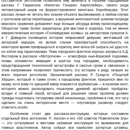
составителя антологии позволила ему включить в сборник пародийный
рассказ Г. Гаррисона «Капитан Гонарио Харпплейер», своего рода
литературный шарж на форрестеровского капитана Хорнблауэра. Этот
рассказ лучше не читать без знания объекта высмеивания, в любом случае
с гротеском автор переборщил, а крушение инопланетной шлюпки посреди
морского сражения добавляет еще больше абсурда всему происходящему.
Оборотни также более характерны для мистики и хоррора, тем не менее
юмористическая история «Голливудские холмы» за авторством супругов А.
и Г. Дэвидсон посвящена истории некрасивой девушки, мечтавшей об
актерской карьере, но волею случая приобретшей способность на
некоторое время превращаться в гориллу, кинг-конга ей сыграть не удастся,
но хэппи-энд гарантирован. Тема городского фэнтези хорошо раскрыта А.Д.
Фостером в рассказе «Метрогном» — атмосфера нью-йоркской подземки,
гномы незаметно живущие в шахтах под городами, необходимость
предотвращения техногенной катастрофы в сжатые сроки и связанное с
этим напряжение позволяют причислить эту историю к ряду лучших из
всего перечня антологии. Иронический рассказ Р. Гуларта «Поцелуй
Хёрши», который я также отнес к городскому фэнтези, пришелся мне по
нраву, хотя кому-то здешний юмор покажется грубоватым — в наличии енот,
которого можно расколдовать поцелуем, древний артефакт, пройдоха-
колдун и главный герой, который для решения своих проблем должен
трижды поцеловать татуировку своей начальницы, проблема в том, что тату
сделано на очень интересном месте — плутовскую развязку следует
отметить особо.
Особняком стоят два рассказа-инструкции, которые составили
отдельный блок антологии. П. Анспач и его «50 советов Повелителю Зла»
— это остроумная и местами забавная инструкция по выживанию для
темных властелинов. Автор собрал все наиболее затертые штампы,