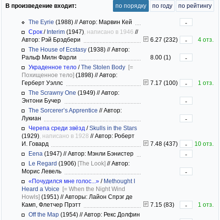
В произведение входит:
по порядку
по году
по рейтингу
The Eyrie
(1988)
//
Автор: Марвин Кей
-
Срок
/
Interim
(1947)
, написано в 1946
//
Автор: Рэй Брэдбери
6.27 (232)
4 отз.
-
The House of Ecstasy
(1938)
//
Автор:
Ральф Милн Фарли
8.00 (1)
-
Украденное тело
/
The Stolen Body
[=
Похищенное тело]
(1898)
//
Автор:
Герберт Уэллс
7.17 (100)
1 отз.
-
The Scrawny One
(1949)
//
Автор:
Энтони Бучер
-
The Sorcerer’s Apprentice
//
Автор:
Лукиан
-
Черепа среди звёзд
/
Skulls in the Stars
(1929)
, написано в 1928
//
Автор: Роберт
И. Говард
7.48 (437)
10 отз.
-
Eena
(1947)
//
Автор: Мэнли Бэнистер
-
Le Regard
(1906)
[The Look]
//
Автор:
Морис Левель
-
«Почудился мне голос...»
/
Methought I
Heard a Voice
[= When the Night Wind
Howls]
(1951)
//
Авторы: Лайон Спрэг де
Камп, Флетчер Прэтт
7.15 (83)
1 отз.
-
Off the Map
(1954)
//
Автор: Рекс Долфин