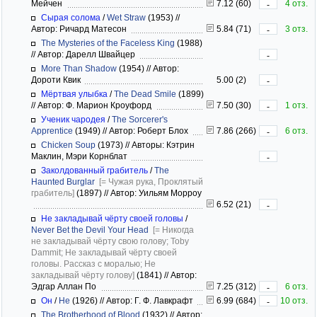
Мейчен
7.12 (60)
4 отз.
-
Сырая солома
/
Wet Straw
(1953)
//
Автор: Ричард Матесон
5.84 (71)
3 отз.
-
The Mysteries of the Faceless King
(1988)
//
Автор: Дарелл Швайцер
-
More Than Shadow
(1954)
//
Автор:
Дороти Квик
5.00 (2)
-
Мёртвая улыбка
/
The Dead Smile
(1899)
//
Автор: Ф. Марион Кроуфорд
7.50 (30)
1 отз.
-
Ученик чародея
/
The Sorcerer's
Apprentice
(1949)
//
Автор: Роберт Блох
7.86 (266)
6 отз.
-
Chicken Soup
(1973)
//
Авторы: Кэтрин
Маклин, Мэри Корнблат
-
Заколдованный грабитель
/
The
Haunted Burglar
[= Чужая рука, Проклятый
грабитель]
(1897)
//
Автор: Уильям Морроу
6.52 (21)
-
Не закладывай чёрту своей головы
/
Never Bet the Devil Your Head
[= Никогда
не закладывай чёрту свою голову; Toby
Dammit; Не закладывай чёрту своей
головы. Рассказ с моралью; Не
закладывай чёрту голову]
(1841)
//
Автор:
Эдгар Аллан По
7.25 (312)
6 отз.
-
Он
/
He
(1926)
//
Автор: Г. Ф. Лавкрафт
6.99 (684)
10 отз.
-
The Brotherhood of Blood
(1932)
//
Автор: