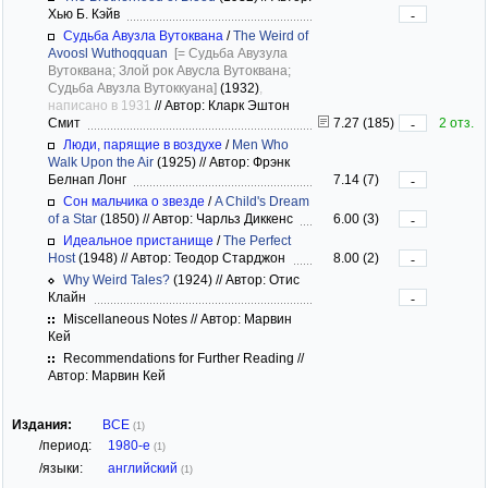
Хью Б. Кэйв
-
Судьба Авузла Вутоквана
/
The Weird of
Avoosl Wuthoqquan
[= Судьба Авузула
Вутоквана; Злой рок Авусла Вутоквана;
Судьба Авузла Вутоккуана]
(1932)
,
написано в 1931
//
Автор: Кларк Эштон
Смит
7.27 (185)
2 отз.
-
Люди, парящие в воздухе
/
Men Who
Walk Upon the Air
(1925)
//
Автор: Фрэнк
Белнап Лонг
7.14 (7)
-
Сон мальчика о звезде
/
A Child's Dream
of a Star
(1850)
//
Автор: Чарльз Диккенс
6.00 (3)
-
Идеальное пристанище
/
The Perfect
Host
(1948)
//
Автор: Теодор Старджон
8.00 (2)
-
Why Weird Tales?
(1924)
//
Автор: Отис
Клайн
-
Miscellaneous Notes
//
Автор: Марвин
Кей
Recommendations for Further Reading
//
Автор: Марвин Кей
Издания:
ВСЕ
(1)
/период:
1980-е
(1)
/языки:
английский
(1)