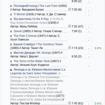
8.00 (2)
-
Последний поезд
/
The Last Train
(1950)
//
Автор: Фредерик Браун
7.00 (8)
-
Ti Michel
(1926)
//
Автор: У. Дж. Стэмпер
-
Луч рентгена
/
In the X Ray
[= In the X-
Ray, В рентгеновских лучах]
(1949)
//
Автор: Фриц Лейбер
7.02 (47)
-
Speak
(1965)
//
Автор: Генри Слизар
7.00 (1)
-
The Pale Criminal
(1947)
//
Автор: С.
Холл Томпсон
-
Башня Сомбрус
/
The Sombrus Tower
(1980)
//
Автор: Танит Ли
7.74 (23)
1 отз.
-
Мистер Джордж
/
Mr. George
(1947)
//
Автор: Август Дерлет
6.50 (2)
-
The Terror of the Water-Tank
(1907)
//
Автор: Уильям Хоуп Ходжсон
-
Легенда о св. Юлиане Милостивом
/
La
Légende de Saint Julien l'Hospitalier
[=
Легенда о св. Юлиане Гостеприимце;
Легенда о святом Юлиане Милостивом;
Католическая легенда о св. Юлиане
Милостивом; Легенда о св. Юлиане
Странноприимце; Юлиан Милостивый;
Сказание о Юлиане Милостивом]
(1877)
[The Legend of St. Julian the Hospitaller]
//
Автор: Гюстав Флобер
7.45 (61)
1 отз.
-