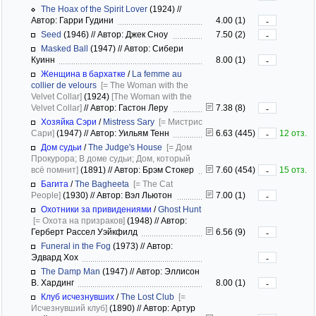
The Hoax of the Spirit Lover
(1924)
//
Автор: Гарри Гудини
4.00 (1)
-
Seed
(1946)
//
Автор: Джек Сноу
7.50 (2)
-
Masked Ball
(1947)
//
Автор: Сибери
Куинн
8.00 (1)
-
Женщина в бархатке
/
La femme au
collier de velours
[= The Woman with the
Velvet Collar]
(1924)
[The Woman with the
Velvet Collar]
//
Автор: Гастон Леру
7.38 (8)
-
Хозяйка Сэри
/
Mistress Sary
[= Мистрис
Сари]
(1947)
//
Автор: Уильям Тенн
6.63 (445)
12 отз.
-
Дом судьи
/
The Judge's House
[= Дом
Прокурора; В доме судьи; Дом, который
всё помнит]
(1891)
//
Автор: Брэм Стокер
7.60 (454)
15 отз.
-
Багита
/
The Bagheeta
[= The Cat
People]
(1930)
//
Автор: Вэл Льютон
7.00 (1)
-
Охотники за привидениями
/
Ghost Hunt
[= Охота на призраков]
(1948)
//
Автор:
Герберт Рассел Уэйкфилд
6.56 (9)
-
Funeral in the Fog
(1973)
//
Автор:
Эдвард Хох
-
The Damp Man
(1947)
//
Автор: Эллисон
В. Хардинг
8.00 (1)
-
Клуб исчезнувших
/
The Lost Club
[=
Исчезнувший клуб]
(1890)
//
Автор: Артур