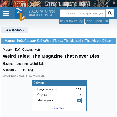
ЛАБОРАТОРИЯ
ФАНТАСТИКИ
поиск по жанру
расширенный
◄ антологии
Марвин Кей, Сарали Кей «Weird Tales: The Magazine That Never Dies»
Марвин Кей
,
Сарали Кей
Weird Tales: The Magazine That Never Dies
Другие названия: Weird Tales
Антология,
1988
год
Язык написания: английский
Рейтинг
Средняя оценка:
8.50
Оценок:
2
Моя оценка:
-
подробнее