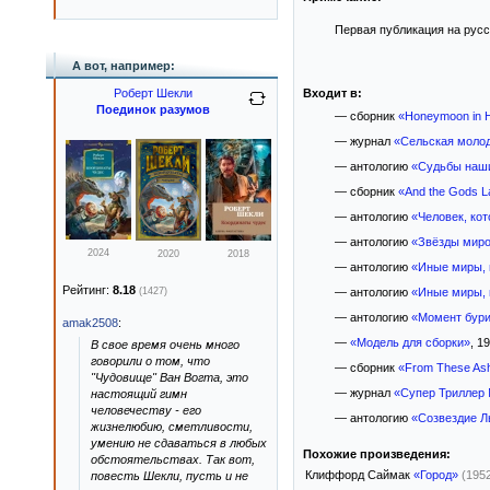
Первая публикация на русс
А вот, например:
Роберт Шекли
Входит в:
Поединок разумов
— сборник
«Honeymoon in H
— журнал
«Сельская молод
— антологию
«Судьбы наши
— сборник
«And the Gods 
— антологию
«Человек, ко
— антологию
«Звёзды миро
2024
2020
2018
— антологию
«Иные миры, 
Рейтинг:
8.18
(1427)
— антологию
«Иные миры, 
— антологию
«Момент бур
amak2508
:
—
«Модель для сборки»
, 19
В свое время очень много
говорили о том, что
— сборник
«From These As
"Чудовище" Ван Вогта, это
— журнал
«Супер Триллер 
настоящий гимн
человечеству - его
— антологию
«Созвездие Л
жизнелюбию, сметливости,
умению не сдаваться в любых
Похожие произведения:
обстоятельствах. Так вот,
Клиффорд Саймак
«Город»
(195
повесть Шекли, пусть и не