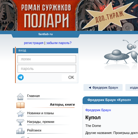
fantlab ru
регистрация
|
забыли пароль?
вход
OK
◄ Фредерик Браун
изда
Главная
Фредерик Браун «Купол»
Авторы, книги
Фредерик Браун
Новинки и планы
Купол
Награды, премии
The Dome
Рейтинги
Другие названия: Проигрыш докт