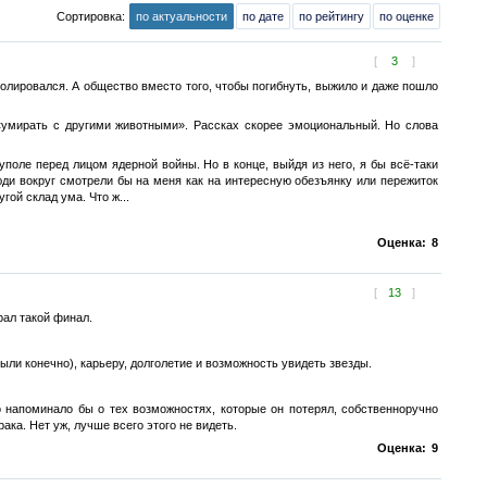
Сортировка:
по актуальности
по дате
по рейтингу
по оценке
[
3
]
золировался. А общество вместо того, чтобы погибнуть, выжило и даже пошло
 «умирать с другими животными». Рассках скорее эмоциональный. Но слова
куполе перед лицом ядерной войны. Но в конце, выйдя из него, я бы всё-таки
ди вокруг смотрели бы на меня как на интересную обезъянку или пережиток
гой склад ума. Что ж...
Оценка:
8
[
13
]
рал такой финал.
ыли конечно), карьеру, долголетие и возможность увидеть звезды.
о напоминало бы о тех возможностях, которые он потерял, собственноручно
ка. Нет уж, лучше всего этого не видеть.
Оценка:
9