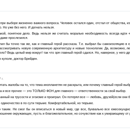
 при выборе жизненно важного вопроса. Человек остался один, отстал от общества, и
 Но уже без него. И догнать нельзя.
акой, понятное дело. Ведь нельзя же считать моралью необходимость всегда идти
 даже прослезился.
пил бы точно так же, как и главный герой рассказа. Т.е. выбрал бы самоизоляцию в 
ассматривать новую современную архитектуру и новые технологии. Да, возможно, лю
ело? Ведь целый мир вокруг! так что зря главный герой сдался. Но, наверное, у него дру
 куполе, доктор Брейден.
 г.
тать жалобы на то, что тема инопланетян не раскрыта, или почему главный герой выб
а и все прочее — это ТОЛЬКО ФОН для главного — ответственности за свой выбор.
анный на трусости и эгоизме и проиграл. Он потерял все — любовь, друзей(если они б
е одиночество в по сути тюрьме. Комфортабельной, но тюрьме.
 таким. Не смог бы он вписаться в новый мир, где все, буквально все ежесекундн
ношение окружающих, пусть и благожелательное, но сочувствие как к умирающему от ра