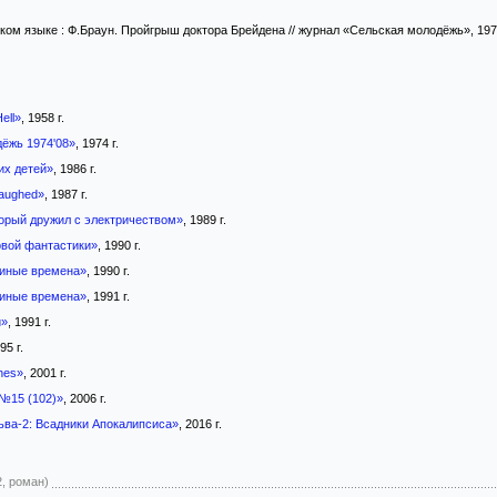
ком языке : Ф.Браун. Пройгрыш доктора Брейдена // журнал «Сельская молодёжь», 197
ell»
, 1958 г.
ёжь 1974'08»
, 1974 г.
х детей»
, 1986 г.
Laughed»
, 1987 г.
торый дружил с электричеством»
, 1989 г.
вой фантастики»
, 1990 г.
иные времена»
, 1990 г.
иные времена»
, 1991 г.
и»
, 1991 г.
95 г.
hes»
, 2001 г.
№15 (102)»
, 2006 г.
ьва-2: Всадники Апокалипсиса»
, 2016 г.
2, роман)