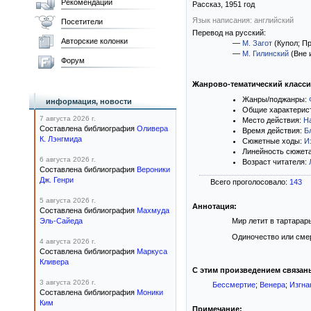
Рекомендации
Рассказ,
1951
год
Язык написания: английский
Посетители
Перевод на русский:
Авторские колонки
—
М. Загот
(Купол; П
—
М. Гилинский
(Вне 
Форум
Жанрово-тематический класс
Жанры/поджанры:
информация, новости
Общие характерис
7 августа 2026 г.
Место действия:
Н
Составлена библиография
Оливера
Время действия:
Б
К. Лэнгмида
Сюжетные ходы:
И
Линейность сюжет
6 августа 2026 г.
Возраст читателя:
Составлена библиография
Вероники
Дж. Генри
Всего проголосовало:
143
5 августа 2026 г.
Аннотация:
Составлена библиография
Махмуда
Эль-Сайеда
Мир летит в тартарар
Одиночество или смер
4 августа 2026 г.
Составлена библиография
Маркуса
Кливера
С этим произведением связан
3 августа 2026 г.
Бессмертие
;
Венера
;
Изгна
Составлена библиография
Моники
Ким
Примечание: