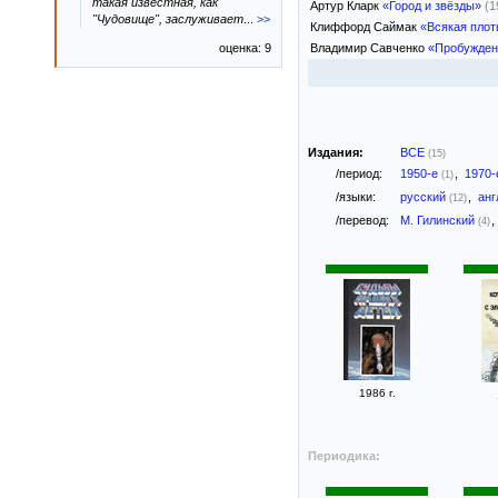
такая известная, как
Артур Кларк
«Город и звёзды»
(1
"Чудовище", заслуживает
...
>>
Клиффорд Саймак
«Всякая плот
Владимир Савченко
«Пробужден
оценка: 9
Издания:
ВСЕ
(15)
/период:
1950-е
,
1970
(1)
/языки:
русский
,
анг
(12)
/перевод:
М. Гилинский
,
(4)
1986 г.
Периодика: