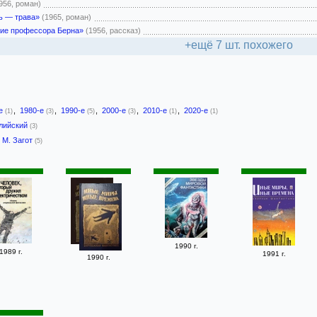
956, роман)
ь — трава»
(1965, роман)
ие профессора Берна»
(1956, рассказ)
+ещё 7 шт. похожего
-е
,
1980-е
,
1990-е
,
2000-е
,
2010-е
,
2020-е
(1)
(3)
(5)
(3)
(1)
(1)
лийский
(3)
М. Загот
(5)
1990 г.
1989 г.
1991 г.
1990 г.