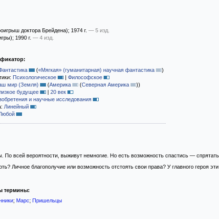
роигрыш доктора Брейдена)
; 1974 г.
— 5 изд.
игры)
; 1990 г.
— 4 изд.
ификатор:
Фантастика
(
«Мягкая» (гуманитарная) научная фантастика
)
тики:
Психологическое
|
Философское
аш мир (Земля)
(
Америка
(
Северная Америка
)
)
лизкое будущее
|
20 век
зобретения и научные исследования
а:
Линейный
Любой
ы. По всей вероятности, выживут немногие. Но есть возможность спастись — спрятать
ть? Личное благополучие или возможность отстоять свои права? У главного героя эти
ы термины:
нники
;
Марс
;
Пришельцы