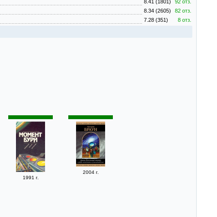
8.41 (1801)
92 отз.
8.34 (2605)
82 отз.
7.28 (351)
8 отз.
2004 г.
1991 г.