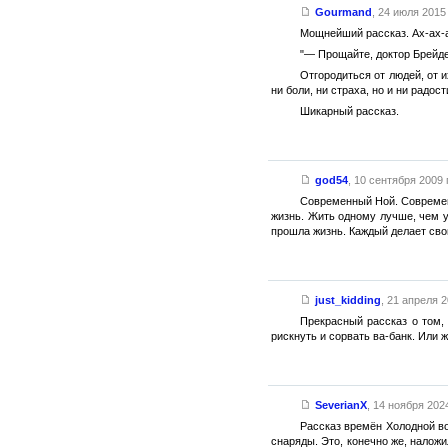
Gourmand
,
24 июля 2015 
Мощнейший рассказ. Ах-ах-а
"— Прощайте, доктор Брейден
Отгородиться от людей, от и
ни боли, ни страха, но и ни радост
Шикарный рассказ.
god54
,
10 сентября 2009 г
Современный Ной. Современн
жизнь. Жить одному лучше, чем у
прошла жизнь. Каждый делает свой
just_kidding
,
21 апреля 2
Прекрасный рассказ о том,
рискнуть и сорвать ва-банк. Или 
SeverianX
,
14 ноября 2024
Рассказ времён Холодной в
снаряды. Это, конечно же, наложи