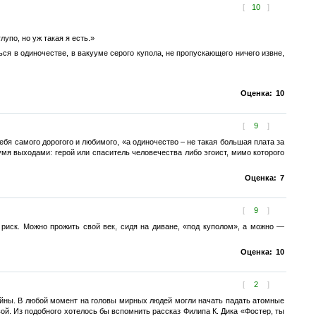
[
10
]
упо, но уж такая я есть.»
ться в одиночестве, в вакууме серого купола, не пропускающего ничего извне,
Оценка:
10
[
9
]
ебя самого дорогого и любимого, «а одиночество – не такая большая плата за
мя выходами: герой или спаситель человечества либо эгоист, мимо которого
Оценка:
7
[
9
]
риск. Можно прожить свой век, сидя на диване, «под куполом», а можно —
Оценка:
10
[
2
]
ойны. В любой момент на головы мирных людей могли начать падать атомные
ой. Из подобного хотелось бы вспомнить рассказ Филипа К. Дика «Фостер, ты