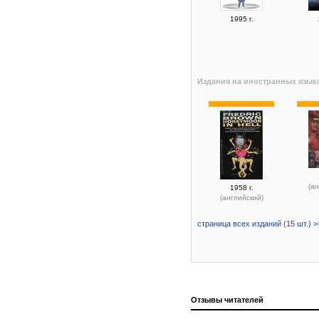
1995 г.
Издания на иностранных язык
(ан
1958 г.
(английский)
страница всех изданий (15 шт.) >
Отзывы читателей