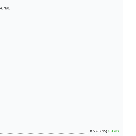
4, №8.
8.56 (3695)
161 отз.