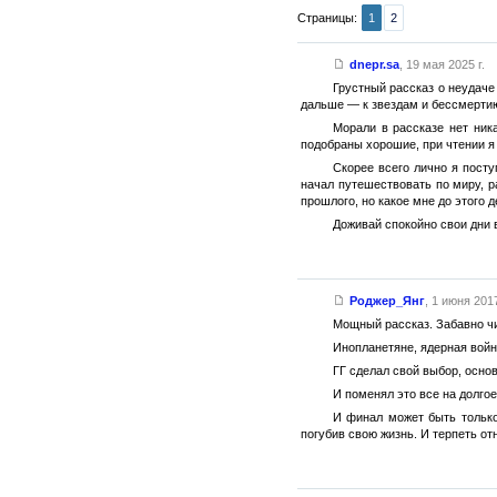
Страницы:
1
2
dnepr.sa
,
19 мая 2025 г.
Грустный рассказ о неудаче
дальше — к звездам и бессмертию.
Морали в рассказе нет ник
подобраны хорошие, при чтении я
Скорее всего лично я посту
начал путешествовать по миру, р
прошлого, но какое мне до этого д
Доживай спокойно свои дни в
Роджер_Янг
,
1 июня 2017
Мощный рассказ. Забавно чи
Инопланетяне, ядерная войн
ГГ сделал свой выбор, основ
И поменял это все на долго
И финал может быть только
погубив свою жизнь. И терпеть от