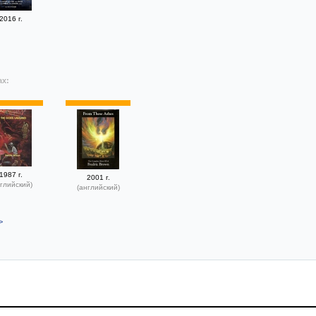
2016 г.
ах:
1987 г.
2001 г.
глийский)
(английский)
>