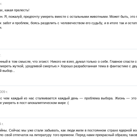
г.
х, какая прелесть!
. Я, пожалуй, предпочту умереть вместе с остальными животными. Может быть, это гл
х забот и проблем, боясь разделить с человечеством его судьбу, и в итоге так и оста
и.
.
ый в том смысле, что эгоист. Никого не взял, думал только о себе. Главное спасти с
мереть жуткой, уродливой смертью.» Хорошо разработанная тема в фантастике с дву
 выбор...
009 г.
 с чем каждый из нас сталкивается каждый день — проблема выбора. Жизнь — это 
же умереть в пост-апокалиптическом мире :(
 г.
ойны. Сейчас мы уже стали забывать, как люди жили в постоянном страхе ядерной в
ло свой отпечаток на литературу того времени. Перед нами прекрасный образец таков