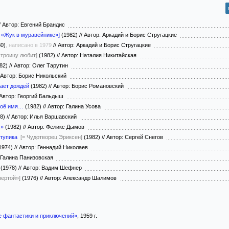
/
Автор: Евгений Брандис
 «Жук в муравейнике»]
(1982)
//
Автор: Аркадий и Борис Стругацкие
0)
, написано в 1979
//
Автор: Аркадий и Борис Стругацкие
г троицу любит]
(1982)
//
Автор: Наталия Никитайская
82)
//
Автор: Олег Тарутин
Автор: Борис Никольский
вает дождей
(1982)
//
Автор: Борис Романовский
Автор: Георгий Бальдыш
моё имя…
(1982)
//
Автор: Галина Усова
78)
//
Автор: Илья Варшавский
м»
(1982)
//
Автор: Феликс Дымов
 тупика
[= Чудотворец Эриксен]
(1982)
//
Автор: Сергей Снегов
1974)
//
Автор: Геннадий Николаев
 Галина Панизовская
(1978)
//
Автор: Вадим Шефнер
чертой»]
(1976)
//
Автор: Александр Шалимов
е фантастики и приключений»
, 1959 г.