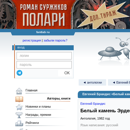
fantlab ru
регистрация
|
забыли пароль?
вход
OK
◄ антологии
◄ Евгений 
Главная
Евгений Брандис «Белый ка
Авторы, книги
Евгений Брандис
Новинки и планы
Белый камень Эрде
Награды, премии
Антология,
1982
год
Рейтинги
Язык написания: русский