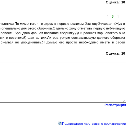
Оценка:
10
[
3
]
нтастики.По мимо того что здесь в первые целиком был опубликован «Жук в
 специально для этого сборника.Отдельно хочу отметить первую публикацию
 повесть Брандиса давшая название сборнику.Да и рассказ Варшавского был
хотите советской) фантастики.Литературную составляющую данного сборника
а )нельзя не дооценивать.Я думаю его просто необходимо иметь в своей
Оценка:
10
Регистрация
Подписаться на отзывы о произведении