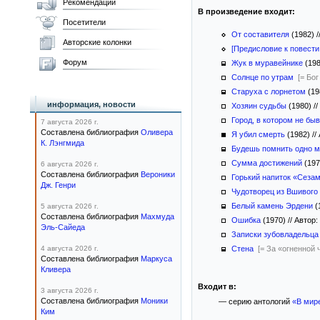
Рекомендации
В произведение входит:
Посетители
От составителя
(1982)
/
Авторские колонки
[Предисловие к повести
Форум
Жук в муравейнике
(198
Солнце по утрам
[= Бо
Старуха с лорнетом
(19
информация, новости
Хозяин судьбы
(1980)
//
Город, в котором не бы
7 августа 2026 г.
Составлена библиография
Оливера
Я убил смерть
(1982)
//
К. Лэнгмида
Будешь помнить одно 
Сумма достижений
(19
6 августа 2026 г.
Составлена библиография
Вероники
Горький напиток «Сеза
Дж. Генри
Чудотворец из Вшивого
Белый камень Эрдени
(
5 августа 2026 г.
Составлена библиография
Махмуда
Ошибка
(1970)
//
Автор:
Эль-Сайеда
Записки зубовладельца
4 августа 2026 г.
Стена
[= За «огненной 
Составлена библиография
Маркуса
Кливера
Входит в:
3 августа 2026 г.
Составлена библиография
Моники
— серию антологий
«В мир
Ким