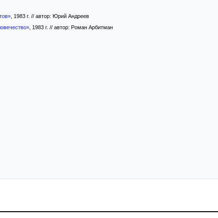
тов»
, 1983 г. // автор: Юрий Андреев
ловечество»
, 1983 г. // автор: Роман Арбитман