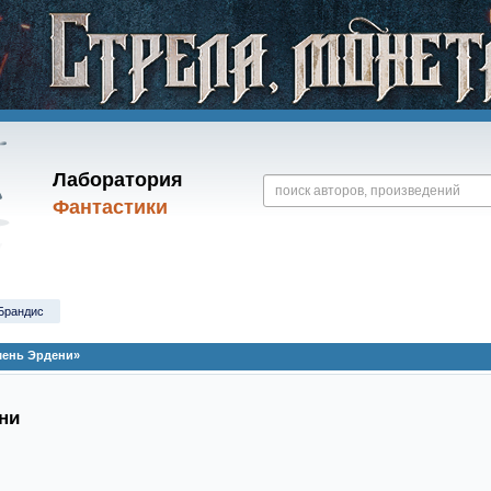
Лаборатория
Фантастики
Брандис
мень Эрдени»
ни