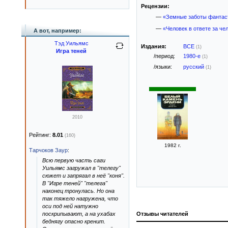
Рецензии:
—
«Земные заботы фантас
—
«Человек в ответе за че
А вот, например:
Тэд Уильямс
Издания:
ВСЕ
(1)
Игра теней
/период:
1980-е
(1)
/языки:
русский
(1)
2010
Рейтинг:
8.01
(160)
1982 г.
Тарчоков Заур
:
Всю первую часть саги
Уильямс загружал в "телегу"
сюжет и запрягал в неё "коня".
В "Игре теней" "телега"
наконец тронулась. Но она
так тяжело нагружена, что
оси под ней натужно
поскрипывают, а на ухабах
Отзывы читателей
беднягу опасно кренит.