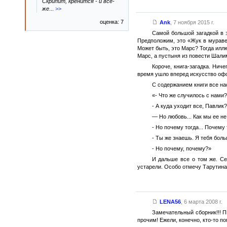
Скрипит, кренится - и всё-
же
...
>>
оценка: 7
Ank
,
7 ноября 2015 г.
Самой большой загадкой в э
Предположим, это «Жук в муравей
Может быть, это Марс? Тогда иллю
Марс, а пустыня из повести Шалим
Короче, книга-загадка. Нич
время ушло вперед искусство оф
С содержанием книги все нао
«- Что же случилось с нами
- А куда уходит все, Павлик
— Но любовь... Как мы ее н
- Но почему тогда... Почему
- Ты же знаешь. Я тебя бол
- Но почему, почему?»
И дальше все о том же. Се
устарели. Особо отмечу Тарутина 
LENA56
,
6 марта 2008 г.
Замечательный сборник!!! 
прочим! Ежели, конечно, кто-то по