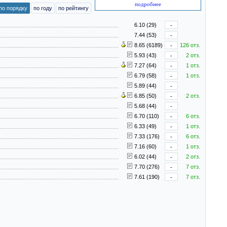
подробнее
по порядку
по году
по рейтингу
6.10 (29)
-
7.44 (53)
-
8.65 (6189)
-
126 отз.
5.93 (43)
-
2 отз.
7.27 (64)
-
1 отз.
6.79 (58)
-
1 отз.
5.89 (44)
-
6.85 (50)
-
2 отз.
5.68 (44)
-
6.70 (110)
-
6 отз.
6.33 (49)
-
1 отз.
7.33 (176)
-
6 отз.
7.16 (60)
-
1 отз.
6.02 (44)
-
2 отз.
7.70 (276)
-
7 отз.
7.61 (190)
-
7 отз.