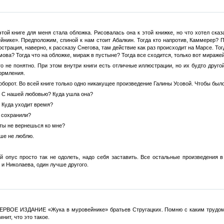
той книге для меня стала обложка. Рисовалась она к этой книжке, но что хотел ск
нике». Предположим, спиной к нам стоит Абалкин. Тогда кто напротив, Каммерер? По
страция, наверно, к рассказу Снегова, там действие как раз происходит на Марсе. Тогд
ова? Тогда что на обложке, мираж в пустыне? Тогда все сходится, только вот миражей
его не понятно. При этом внутри книги есть отличные иллюстрации, но их будто друго
ормления.
борот. Во всей книге только одно никакущее произведение Галины Усовой. Чтобы было
? С нашей любовью? Куда ушла она?
? Куда уходит время?
е сохранили?
 ты не вернешься ко мне?
ьше не люблю.
й опус просто так не одолеть, надо себя заставить. Все остальные произведения 
и Николаева, один лучше другого.
ПЕРВОЕ ИЗДАНИЕ «Жука в муровейнике» братьев Стругацких. Помню с каким трудом 
мнит, что это такое.