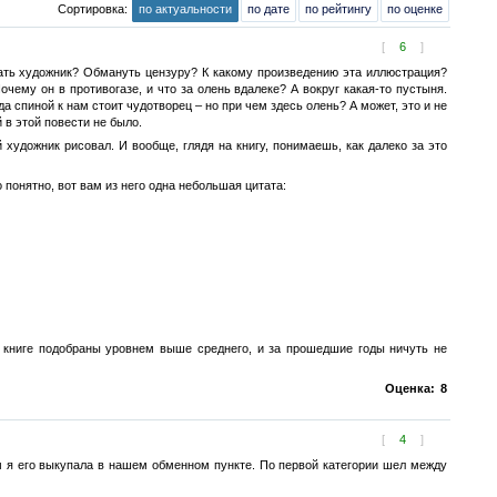
Сортировка:
по актуальности
по дате
по рейтингу
по оценке
[
6
]
азать художник? Обмануть цензуру? К какому произведению эта иллюстрация?
чему он в противогазе, и что за олень вдалеке? А вокруг какая-то пустыня.
а спиной к нам стоит чудотворец – но при чем здесь олень? А может, это и не
 в этой повести не было.
й художник рисовал. И вообще, глядя на книгу, понимаешь, как далеко за это
 понятно, вот вам из него одна небольшая цитата:
в книге подобраны уровнем выше среднего, и за прошедшие годы ничуть не
Оценка:
8
[
4
]
я его выкупала в нашем обменном пункте. По первой категории шел между