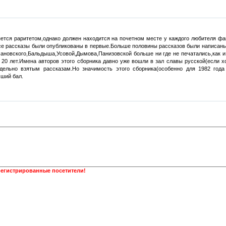
яется раритетом,однако должен находится на почетном месте у каждого любителя фа
все рассказы были опубликованы в первые.Больше половины рассказов были написаны
мановского,Бальдыша,Усовой,Дымова,Панизовской больше ни где не печатались,как и
з 20 лет.Имена авторов этого сборника давно уже вошли в зал славы русской(если 
дельно взятым рассказам.Но значимость этого сборника(особенно для 1982 год
сший бал.
регистрированные посетители!