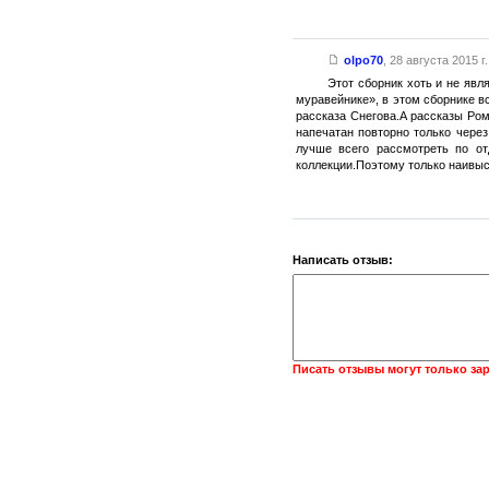
olpo70
,
28 августа 2015 г.
Этот сборник хоть и не явл
муравейнике», в этом сборнике 
рассказа Снегова.А рассказы Ро
напечатан повторно только чере
лучше всего рассмотреть по от
коллекции.Поэтому только наивы
Написать отзыв:
Писать отзывы могут только за