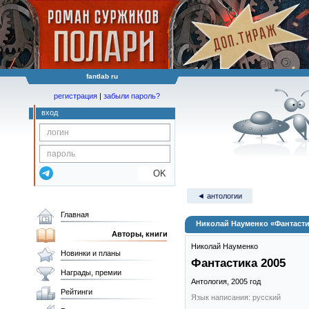
fantlab ru
регистрация
|
забыли пароль?
вход
OK
◄ антологии
Главная
Николай Науменко «Фантасти
Авторы, книги
Николай Науменко
Новинки и планы
Фантастика 2005
Награды, премии
Антология,
2005
год
Рейтинги
Язык написания: русский