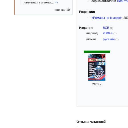
— серию антологий
«Фанта
является сильная
...
>>
оценка: 10
Рецензии:
—
«Романы не в моде»
, 20
Издания:
ВСЕ
(1)
/период:
2000-е
(1)
/языки:
русский
(1)
2005 г.
Отзывы читателей