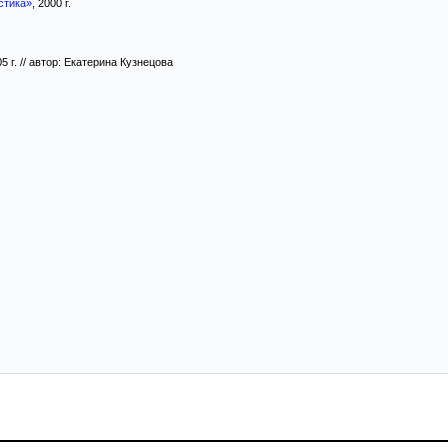
стика»
, 2000 г.
05 г. // автор: Екатерина Кузнецова