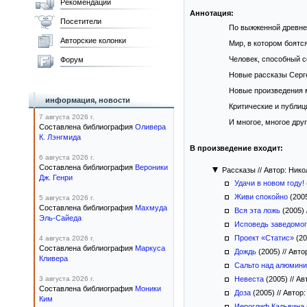
Рекомендации
Аннотация:
Посетители
По выжженной древней
Авторские колонки
Мир, в котором боятс
Человек, способный с
Форум
Новые рассказы Серг
Новые произведения м
информация, новости
Критические и публи
7 августа 2026 г.
И многое, многое дру
Составлена библиография
Оливера
К. Лэнгмида
В произведение входит:
6 августа 2026 г.
Составлена библиография
Вероники
Рассказы
//
Автор: Нико
Дж. Генри
Удачи в новом году!
Живи спокойно
(200
5 августа 2026 г.
Составлена библиография
Махмуда
Вся эта ложь
(2005)
Эль-Сайеда
Исповедь заведомог
Проект «Статис»
(20
4 августа 2026 г.
Составлена библиография
Маркуса
Дождь
(2005)
//
Авто
Кливера
Сальто над алюмин
3 августа 2026 г.
Невеста
(2005)
//
Авт
Составлена библиография
Моники
Доза
(2005)
//
Автор:
Ким
Иероглиф Кальвина