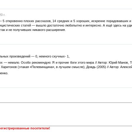
0 г.
 5 откровенно плохих рассказов, 14 средних и 5 хороших, искренне порадовавших и 
цистических статей — вышло достаточно любопытно и интересно. А ещё здесь на уди
 так и не получивших никакого расширения.
ьных произведений — 0, немного скучных- 1,
х — немало. Особо рекомендую: Я и прочие боги этого мира // Автор: Юрий Манов, То
л Харитонов (этакая «Пелевинщина», в лучшем смысле), Дождь (2005) // Автор: Алексей
ненко.
регистрированные посетители!