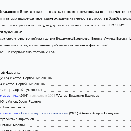
 катастрофой земле бредет человек, жизнь свою положивший на то, чтобы НАЙТИ дру
я гигантских пауков-шатунов, сдают экзамены на смелость и скорость в борьбе с дик
ознательно привлечь к себе удачу, должен расплачиваться за везение... НО ЧЕМ?!
ея Лукьяненко!
астеров отечественной фантастики Владимира Васильева, Евгения Лукина, Евгения М
цистические статьи, посвященные проблемам современной фантастики!
гое — в сборнике «Фантастика-2005»!
лай Науменко
(2005)
//
Автор: Сергей Лукьяненко
5)
//
Автор: Сергей Лукьяненко
//
Автор: Сергей Лукьяненко
о смертника
(2005)
, написано в 2004
//
Автор: Владимир Васильев
05)
//
Автор: Борис Руденко
р: Алексей Пехов
иевым лесом
/
Сальта над алюмініевым лесам
(2003)
//
Автор: Андрей Павлухин
ор: Михаил Харитонов
 Евгений Малинин
(2005)
//
Автор: Макс Олин