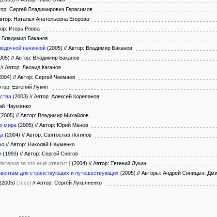
ор: Сергей Владимирович Герасимов
втор: Наталья Анатольевна Егорова
ор: Игорь Ревва
: Владимир Баканов
лёдочной начинкой
(2005)
//
Автор: Владимир Баканов
005)
//
Автор: Владимир Баканов
)
//
Автор: Леонид Каганов
2004)
//
Автор: Сергей Чекмаев
тор: Евгений Лукин
ства
(2003)
//
Автор: Алексей Корепанов
ай Науменко
(2005)
//
Автор: Владимир Михайлов
го мира
(2005)
//
Автор: Юрий Манов
да
(2004)
//
Автор: Святослав Логинов
ько
//
Автор: Николай Науменко
и
(1993)
//
Автор: Сергей Снегов
Материя за это ещё ответит!]
(2004)
//
Автор: Евгений Лукин
нвентам для странствующих и путешествующих
(2005)
//
Авторы: Андрей Синицын, Дм
(2005)
[эссе]
//
Автор: Сергей Лукьяненко