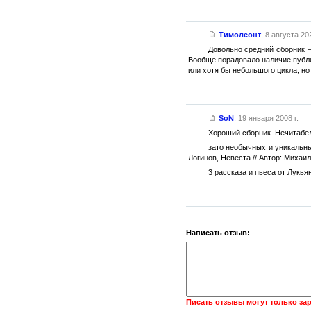
Тимолеонт
,
8 августа 202
Довольно средний сборник —
Вообще порадовало наличие публи
или хотя бы небольшого цикла, но
SoN
,
19 января 2008 г.
Хороший сборник. Нечитабел
зато необычных и уникальны
Логинов, Невеста // Автор: Михаи
3 рассказа и пьеса от Лукья
Написать отзыв:
Писать отзывы могут только за