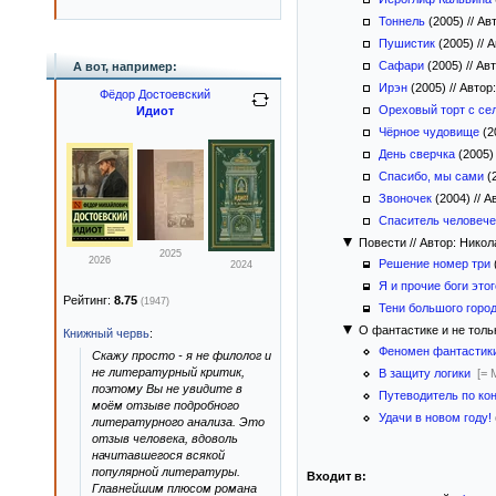
Тоннель
(2005)
//
Авт
Пушистик
(2005)
//
А
Сафари
(2005)
//
Авт
А вот, например:
Ирэн
(2005)
//
Автор
Фёдор Достоевский
Ореховый торт с се
Идиот
Чёрное чудовище
(2
День сверчка
(2005
Спасибо, мы сами
(
Звоночек
(2004)
//
Ав
Спаситель человече
Повести
//
Автор: Никол
2025
2026
Решение номер три
2024
Я и прочие боги это
Рейтинг:
8.75
(1947)
Тени большого горо
О фантастике и не тол
Книжный червь
:
Феномен фантастик
Скажу просто - я не филолог и
не литературный критик,
В защиту логики
[= 
поэтому Вы не увидите в
Путеводитель по ко
моём отзыве подробного
Удачи в новом году!
литературного анализа. Это
отзыв человека, вдоволь
начитавшегося всякой
популярной литературы.
Входит в:
Главнейшим плюсом романа