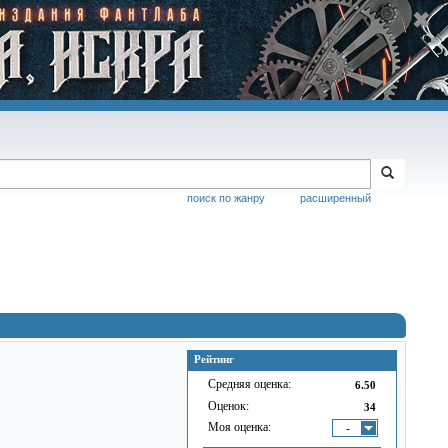
поиск по жанру
расширенный
Рейтинг
Средняя оценка:
6.50
Оценок:
34
Моя оценка:
-