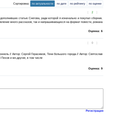
Сортировка:
по актуальности
по дате
по рейтингу
по оценке
[
2
]
дополнивших статью Снегова, ради которой я изначально и покупал сборник.
вление много рассказов, так и напрашивающихся на формат повести, романа
Оценка:
6
[
0
]
ннель // Автор: Сергей Герасимов, Тени большого города // Автор: Святослав
 Пехов и мн.другие, в том числе
Оценка:
9
Регистрация