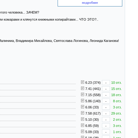
подробнее
гого человека... ЗАЧЕМ?
ими комарами и клянутся книжными копирайтами... ЧТО ЭТО?..
алинииа, Владимира Михайлова, Святослава Логинова, Леонида Каганова!
6.23 (374)
-
10 отз.
7.41 (441)
-
15 отз.
7.15 (558)
-
18 отз.
5.86 (140)
-
8 отз.
6.06 (33)
-
3 отз.
7.58 (617)
-
29 отз.
5.10 (30)
-
2 отз.
6.85 (59)
-
3 отз.
5.09 (33)
-
1 отз.