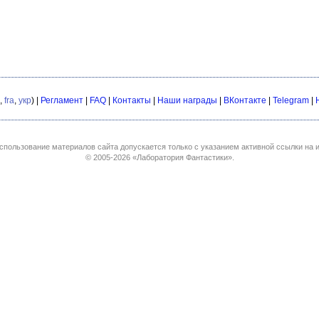
,
fra
,
укр
) |
Регламент
|
FAQ
|
Контакты
|
Наши награды
|
ВКонтакте
|
Telegram
|
спользование материалов сайта допускается только с указанием активной ссылки на и
© 2005-2026
«Лаборатория Фантастики»
.