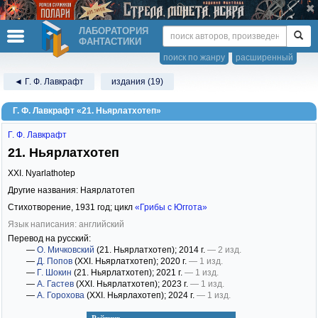
ЛАБОРАТОРИЯ
ФАНТАСТИКИ
поиск по жанру
расширенный
◄ Г. Ф. Лавкрафт
издания (19)
Г. Ф. Лавкрафт «21. Ньярлатхотеп»
Г. Ф. Лавкрафт
21. Ньярлатхотеп
XXI. Nyarlathotep
Другие названия: Наярлатотеп
Стихотворение,
1931
год; цикл
«Грибы с Юггота»
Язык написания: английский
Перевод на русский:
—
О. Мичковский
(21. Ньярлатхотеп)
; 2014 г.
— 2 изд.
—
Д. Попов
(XXI. Ньярлатхотеп)
; 2020 г.
— 1 изд.
—
Г. Шокин
(21. Ньярлатхотеп)
; 2021 г.
— 1 изд.
—
А. Гастев
(XXI. Ньярлатхотеп)
; 2023 г.
— 1 изд.
—
А. Горохова
(XXI. Ньярлахотеп)
; 2024 г.
— 1 изд.