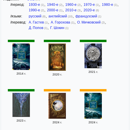
/период:
1930-е
,
1940-е
,
1960-е
,
1970-е
,
1980-е
,
(1)
(2)
(2)
(1)
(1)
1990-е
,
2000-е
,
2010-е
,
2020-е
(2)
(1)
(3)
(6)
/языки:
русский
,
английский
,
французский
(8)
(10)
(1)
/перевод:
А. Гастев
,
А. Горохова
,
О. Мичковский
,
(1)
(1)
(2)
Д. Попов
,
Г. Шокин
(1)
(1)
2021 г.
2014 г.
2020 г.
2023 г.
2024 г.
2024 г.