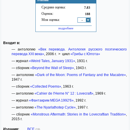
Рейтинг
Средняя оценка:
7.83
Оценок:
188
Моя оценка:
-
подробнее
Входит в:
— антологию
«Век перевода. Антология русского поэтического
перевода XXI века»
, 2006 г. > цикл
«Грибы с Юггота»
— журнал
«Weird Tales, January 1931»
, 1931 г.
— сборник
«Beyond the Wall of Sleep»
, 1943 г.
— антологию
«Dark of the Moon: Poems of Fantasy and the Macabre»
,
1947 г.
— сборник
«Collected Poems»
, 1963 г.
— антологию
«Cahier de l'Herne N° 12 : Lovecraft»
, 1969 г.
— журнал
«Фантакрим MEGA 1992'6»
, 1992 г.
— антологию
«The Nyarlathotep Cycle»
, 1997 г.
— сборник
«Monstrous Aftermath: Stories in the Lovecraftian Tradition»
,
2015 г.
Издания:
ВСЕ
(19)