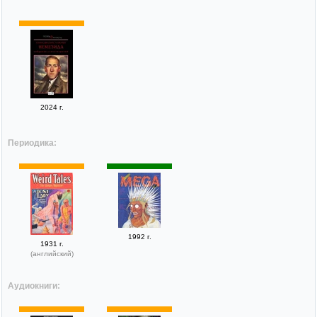
2024 г.
Периодика:
1992 г.
1931 г.
(английский)
Аудиокниги: