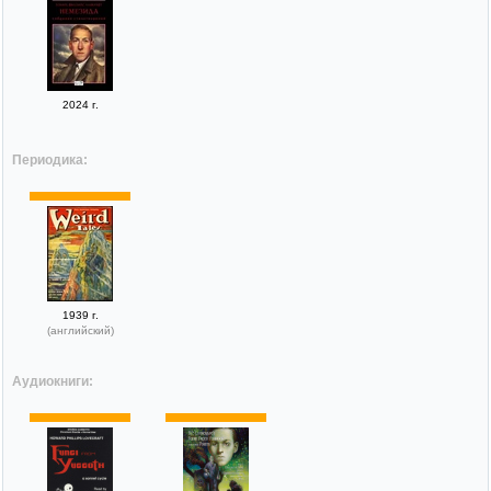
2024 г.
Периодика:
1939 г.
(английский)
Аудиокниги: