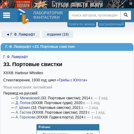
ЛАБОРАТОРИЯ
ФАНТАСТИКИ
поиск по жанру
расширенный
◄ Г. Ф. Лавкрафт
издания (16)
Г. Ф. Лавкрафт «33. Портовые свистки»
Г. Ф. Лавкрафт
33. Портовые свистки
XXXIII. Harbour Whistles
Стихотворение,
1930
год; цикл
«Грибы с Юггота»
Язык написания: английский
Перевод на русский:
—
О. Мичковский
(33. Портовые свистки)
; 2014 г.
— 2 изд.
—
Д. Попов
(XXXIII. Портовые гудки)
; 2020 г.
— 1 изд.
—
Г. Шокин
(33. Портовые свистки)
; 2021 г.
— 1 изд.
—
А. Гастев
(XXXIII. Портовые свистки)
; 2023 г.
— 1 изд.
—
А. Горохова
(XXXIII. Гудки в порту)
; 2024 г.
— 1 изд.
Рейтинг