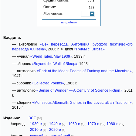
Средняя оценка:
7.45
Оценок:
179
Моя оценка:
-
подробнее
Входит в:
— антологию
«Век перевода. Антология русского поэтического
перевода XXI века»
, 2006 г. > цикл
«Грибы с Юггота»
— журнал
«Weird Tales, May 1939»
, 1939 г.
— сборник
«Beyond the Wall of Sleep»
, 1943 г.
— антологию
«Dark of the Moon: Poems of Fantasy and the Macabre»
,
1947 г.
— сборник
«Collected Poems»
, 1963 г.
— антологию
«Sense of Wonder — A Century of Science Fiction»
, 2011
г.
— сборник
«Monstrous Aftermath: Stories in the Lovecraftian Tradition»
,
2015 г.
Издания:
ВСЕ
(16)
/период:
1930-е
,
1940-е
,
1960-е
,
1970-е
,
1980-е
,
(1)
(2)
(1)
(1)
(1)
2010-е
,
2020-е
(4)
(6)
/языки:
русский
,
английский