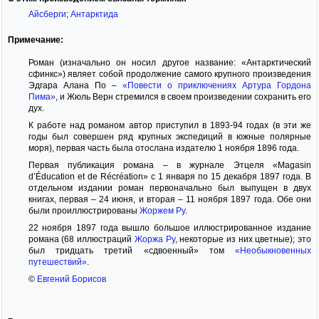
Айсберги
;
Антарктида
Примечание:
Роман (изначально он носил другое название: «Антарктический
сфинкс») являет собой продолжение самого крупного произведения
Эдгара Алана По –
«Повести о приключениях Артура Гордона
Пима»
, и Жюль Верн стремился в своем произведении сохранить его
дух.
К работе над романом автор приступил в 1893-94 годах (в эти же
годы был совершен ряд крупных экспедиций в южные полярные
моря), первая часть была отослана издателю 1 ноября 1896 года.
Первая публикация романа – в журнале Этцеля «Magasin
d’Éducation et de Récréation» с 1 января по 15 декабря 1897 года. В
отдельном издании роман первоначально был выпущен в двух
книгах, первая – 24 июня, и вторая – 11 ноября 1897 года. Обе они
были проиллюстрированы
Жоржем Ру
.
22 ноября 1897 года вышло большое иллюстрированное издание
романа (68 иллюстраций
Жоржа Ру
, некоторые из них цветные); это
был тридцать третий «сдвоенный» том
«Необыкновенных
путешествий»
.
©
Евгений Борисов