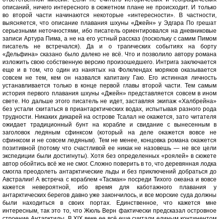
описаний, ничего интересного в сюжетном плане не происходит. И только
во второй части начинаются некоторые «интересности». В частности,
выясняется, что описание плавания шхуны «Джейн» у Эдгара По грешат
серьезными неточностями, ибо писатель ориентировался на дневниковые
записи Артура Пима, а не на его устный рассказ (поскольку с самим Пимом
писатель не встречался). Да и о трагических событиях на борту
«Дельфина» сказано было далеко не всё. Что и позволило автору романа
изложить свою собственную версию произошедшего. Интрига заключается
еще и в том, что один из нанятых на Фолклендах моряков оказывается
совсем не тем, кем он назвался капитану Гаю. Его истинная личность
устанавливается только в конце первой главы второй части. Тем самым
история первого плавания шхуны «Джейн» представляется совсем в ином
свете. Но дальше этого писатель не идет, заставляя экипаж «Халбрейна»
без устали скитаться в приантарктических водах, испытывая разного рода
трудности. Никаких дикарей на острове Тсалал не окажется, зато читателя
ожидает традиционный бунт на корабле и свидание с вынесенным в
заголовок ледяным сфинксом (который на деле окажется вовсе не
сфинксом и не совсем ледяным). Тем не менее, концовка романа окажется
позитивной (потому что счастливой ее никак не назовешь — не все цели
экспедиции были достигнуты). Хотя без определенных «роялей» в сюжете
автор обойтись всё же не смог. Сложно поверить в то, что деревянная лодка
смогла преодолеть антарктические льды и без приключений добраться до
Австралии! А встреча с кораблем «Тасман» посреди Тихого океана и вовсе
кажется невероятной, ибо время для каботажного плавания у
антарктических берегов давно уже закончилось, и все морские суда должны
были находиться в своих портах. Единственное, что кажется мне
интересным, так это то, что Жюль Верн фактически предсказал островное
строение Антарктиды. В XIX веке ее всё еще считали единым континентом