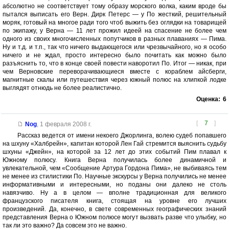
абсолютно не соответствует тому образу морского волка, каким вроде бы
пытался выписать его Верн. Дирк Петерс — у По жесткий, решительный
моряк, готовый на многое ради того чтоб выжить без оглядки на товарищей
по экипажу, у Верна — 11 лет прожил идеей на спасение не более чем
одного из своих многочисленных попутчиков в разных плаваниях — Пима.
Ну и т.д. и т.п., так что ничего выдающегося или чрезвычайного, но я особо
ничего и не ждал, просто интересно было почитать как можно было
разъяснить то, что в конце своей повести наворотил По. Итог — никак, при
чем Верновские переворачивающиеся вместе с кораблем айсберги,
магнитные скалы или путешествия через южный полюс на хлипкой лодке
выглядят отнюдь не более реалистично.
Оценка:
6
[
7
]
Nog
,
1 февраля 2008 г.
Рассказ ведется от имени некоего Джорлинга, волею судеб попавшего
на шхуну «Халбрейн», капитан которой Лен Гай стремится выяснить судьбу
шхуны «Джейн», на которой за 12 лет до этих событий Пим плавал к
Южному полюсу. Книга Верна получилась более динамичной и
увлекательной, чем «Сообщение Артура Гордона Пима», не выбиваясь тем
не менее из стилистики По. Научные экскурсы у Верна получились не менее
информативными и интересными, но поданы они далеко не столь
навязчиво. Ну а в целом — вполне традиционная для великого
французского писателя книга, стоящая на уровне его лучших
произведений. Да, конечно, в свете современных географических знаний
представления Верна о Южном полюсе могут вызвать разве что улыбку, но
так ли это важно? Да совсем это не важно.