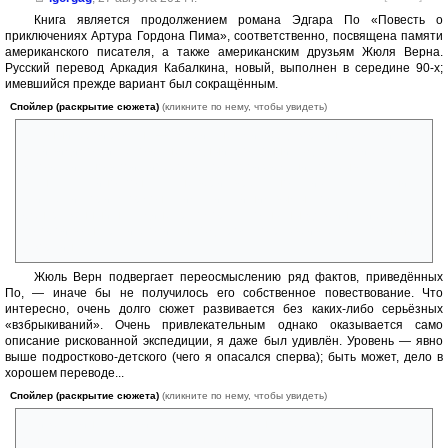
Книга является продолжением романа Эдгара По «Повесть о
приключениях Артура Гордона Пима», соответственно, посвящена памяти
американского писателя, а также американским друзьям Жюля Верна.
Русский перевод Аркадия Кабалкина, новый, выполнен в середине 90-х;
имевшийся прежде вариант был сокращённым.
Спойлер (раскрытие сюжета)
(кликните по нему, чтобы увидеть)
Главный герой романа — американец мистер Джорлинг, геолог и, по
всей видимости, человек не бедный. Поклонник Эдгара По и его
«Повести», но в поиски героев этого произведения оказывается
втянут случайно, поначалу не верит в реальность их существования,
считает историю Гордона Пима чистейшим вымыслом.
Обнаруженный на льдине труп моряка со шхуны «Джейн», гибель
которой в Антарктике описана Эдгаром По, развеивает все сомнения
Джорлинга.
Жюль Верн подвергает переосмыслению ряд фактов, приведённых
По, — иначе бы не получилось его собственное повествование. Что
интересно, очень долго сюжет развивается без каких-либо серьёзных
«взбрыкиваний». Очень привлекательным однако оказывается само
описание рискованной экспедиции, я даже был удивлён. Уровень — явно
выше подростково-детского (чего я опасался сперва); быть может, дело в
хорошем переводе...
Спойлер (раскрытие сюжета)
(кликните по нему, чтобы увидеть)
Ближе к финалу герои попадают в серьёзную передрягу. Автор
ошарашивает читателя совершенно фантастической версией