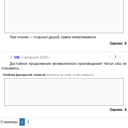
антарктических земель, да и по ряду других пунктов не дружит с
современной наукой... Однако немного жаль, что полярный материк
не таков, каким представлял его себе Верн...
В финале герои находят то, что искали (тех, кого искали). Не
совсем хэппи-энд. Главные персонажи повести Эдгара По,
перешедшие в роман Верна, всё же в итоге погибают...
При чтении — отдыхал душой, самое немаловажное.
Оценка:
8
[
3
]
SIN
,
3 февраля 2009 г.
Достойное продолжение великолепного произведения! Читал оба не
отрываясь...
Спойлер (раскрытие сюжета)
(кликните по нему, чтобы увидеть)
Единственное, что немного подпортило впечатление — это
появления абсолютно непонятного сфинкса-магнита. Зачем в самый
конец(!) более или менее возможного повествованя добавлять
абсолютно ненужный в итоге фантастический элемент, мне не ясно...
Без него прекрасно можно было вообще обойтись.
Оценка:
8
Страницы:
1
2