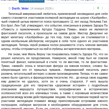
[
6
]
Darth_Veter
,
14 января 2026 г.
Типичный американский любитель приключений неожиданно для себя
самого становится участником полярной экспедиции на шхуне «Халбрейн»,
чьей главной целью является поиск пропавшего 11 лет назад Уильяма Гая.
Его брат, Лен Гай, утверждает, что события, описанные в романе Эдгара По
«Повесть о приключениях Артура Гордона Пима», вовсе не являются
фантазией писателя, а произошли на самом деле. Мистер Джорлинг не
верит капитану «Халбрейна» до тех пор, пока судно не сталкивается с
одним необычным айсбергом, несущем в себе тело одного из участников
экспедиции. Теперь герой романа полон решимости стать членом экипажа
шхуны, чтобы отправиться на ней в глубины антарктического материка...
Не знаю, чем Жюль Верну так понравилась повесть Эдгара По, что он
решил написать ее продолжение. Наверное, виной тому был не совсем
понятный финал, написанный в стиле то ли мистики, то ли фантастики.
Туман, «живой» огонь и гигантская фигура на южном полюсе, словно бы
оберегающая его от пришлых чужаков... Американский писатель умел
разжечь читательский интерес к своим произведениям. Теперь то же самое
нужно было сделать и французскому писателю. Но... до конца свою задумку
ему довести не удалось, хотя он и очень старался. У него вышла
традиционная для его творчества «дорожная история» с подробным
описанием маршрута путешествия, географических и исторических
особенностей всех его ключевых точек, а также с огромным количеством
диалогов между всеми действующими лицами. На протяжении первой части
участники экспедиции плавают между приполярными островами южного
полушария, набирая матросов и необходимое оборудование для столь
ответственной миссии. Если не считать исторических и географических