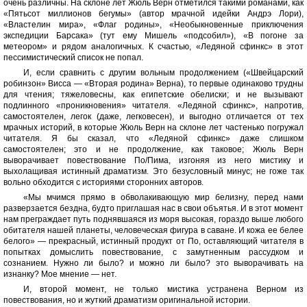
очень различны. На склоне лет Жюль Верн отметился такими романами, как
«Пятьсот миллионов бегумы» (автор мрачной идейки Андрэ Лори),
«Властелин мира», «Флаг родины», «Необыкновенные приключения
экспедиции Барсака» (тут ему Мишель «подсобил»), «В погоне за
метеором» и рядом аналогичных. К счастью, «Ледяной сфинкс» в этот
пессимистический список не попал.
И, если сравнить с другим вольным продолжением («Швейцарский
робинзон» Висса — «Вторая родина» Верна), то первые одинаково трудны
для чтения; тяжеловесны, как египетские обелиски; и не вызывают
подлинного «проникновения» читателя. «Ледяной сфинкс», напротив,
самостоятелен, легок (даже, легковесен), и выгодно отличается от тех
мрачных историй, в которые Жюль Верн на склоне лет частенько погружал
читателя. Я бы сказал, что «Ледяной сфинкс» даже слишком
самостоятелен; это и не продолжение, как таковое; Жюль Верн
выворачивает повествование По/Пима, изгоняя из него мистику и
выхолащивая истинный драматизм. Это безусловный минус; не гоже так
вольно обходится с историями сторонних авторов.
«Мы мчимся прямо в обволакивающую мир белизну, перед нами
разверзается бездна, будто приглашая нас в свои объятья. И в этот момент
нам преграждает путь поднявшаяся из моря высокая, гораздо выше любого
обитателя нашей планеты, человеческая фигура в саване. И кожа ее белее
белого» — прекрасный, истинный продукт от По, оставляющий читателя в
попытках домыслить повествование, с замутненным рассудком и
сознанием. Нужно ли было? и можно ли было? это выворачивать на
изнанку? Мое мнение — нет.
И, второй момент, не только мистика устранена Верном из
повествования, но и жуткий драматизм оригинальной истории.