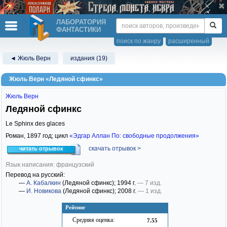
ЛАБОРАТОРИЯ
ФАНТАСТИКИ
поиск по жанру
расширенный
◄ Жюль Верн
издания (19)
Жюль Верн «Ледяной сфинкс»
Жюль Верн
Ледяной сфинкс
Le Sphinx des glaces
Роман,
1897
год; цикл
«Эдгар Аллан По: свободные продолжения»
скачать отрывок >
читать отрывок
Язык написания: французский
Перевод на русский:
—
А. Кабалкин
(Ледяной сфинкс)
; 1994 г.
— 7 изд.
—
И. Новикова
(Ледяной сфинкс)
; 2008 г.
— 1 изд.
Рейтинг
Средняя оценка:
7.55