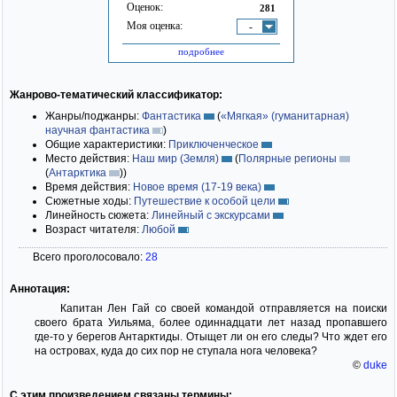
Оценок:
281
Моя оценка:
-
подробнее
Жанрово-тематический классификатор:
Жанры/поджанры:
Фантастика
(
«Мягкая» (гуманитарная)
научная фантастика
)
Общие характеристики:
Приключенческое
Место действия:
Наш мир (Земля)
(
Полярные регионы
(
Антарктика
)
)
Время действия:
Новое время (17-19 века)
Сюжетные ходы:
Путешествие к особой цели
Линейность сюжета:
Линейный с экскурсами
Возраст читателя:
Любой
Всего проголосовало:
28
Аннотация:
Капитан Лен Гай со своей командой отправляется на поиски
своего брата Уильяма, более одиннадцати лет назад пропавшего
где-то у берегов Антарктиды. Отыщет ли он его следы? Что ждет его
на островах, куда до сих пор не ступала нога человека?
©
duke
С этим произведением связаны термины: