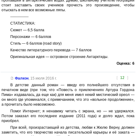
пропавшей в антарктических водах. Думаю, школьному учителю географии
стоит заставить своих учеников прочесть это произведение, чтобы
отыскать в нем все возможные ляпы.
---------------
СТАТИСТИКА:
Сюжет — 6,5 балла
Персонажи — 6 баллов
Стиль — 6 баллов (road story)
Качество литературного перевода — 7 баллов
Оригинальная идея — островное строение Антарктиды.
Оценка:
6
[
12
]
Фалкон
,
15 июля 2016 г.
В детстве данный роман — ввиду его полнейшего отсутствия в
печатном виде (при том, что «Повесть о приключениях Артура Гордона
Пима» издавалась, да еще как) для меня имел некий мистический ореол —
он много где упоминался, с примечанием, что это «вольное продолжение»,
а прочитать было невозможно.
Помог Интернет; я ненавижу читать с экрана, но — не удержался.
Потом заказал его последнее издание (2011 года) и долго ждал, пока
приобрел.
При всей, произрастающей из детства, любви к Жюлю Верну, должен
заметить, что его творчество начала писательской карьеры и её заката —