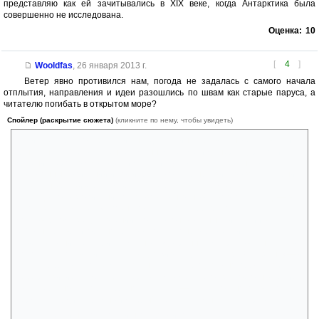
представляю как ей зачитывались в XIX веке, когда Антарктика была
совершенно не исследована.
Оценка:
10
[
4
]
Wooldfas
,
26 января 2013 г.
Ветер явно противился нам, погода не задалась с самого начала
отплытия, направления и идеи разошлись по швам как старые паруса, а
читателю погибать в открытом море?
Спойлер (раскрытие сюжета)
(кликните по нему, чтобы увидеть)
Если у Эдгара По страдания на «Дельфине» буквально заставляли
грызть ногти (ср. заточение в душном трюме и душераздирающие
мучения героя в «Колодец и маятник»), то на «Халбрейн» от
монотонных описаний и томительного путешествия, во время чтения
буквально развивается морская болезнь. К качке добавляется
калейдоскоп из описания островов, пингвинов-львов-птиц и т.д. — все
вскользь, с чем мы уже познакомились в более красочном и
достоверном представлении. Только конфликтных ситуаций в
«Сфинксе» великое множество, но на фоне всего «штиля»
повествования, распри неудачно подобранных матросов тонут как в
болоте. На плаву читателя поддерживает Дирк Петерс (ака Хант) — и
хвала небесам, что Жюль Верн не загубил его; Трудно представить
себе развитие сюжета без персонажа имеющего прямое отношение к
Пиму, «бедному, моему бедному Пиму!» — как жалостно, от всего
сердца твердил огромный добрый метис вглядываясь в горизонт.
Укажу лишь то, что слишком бросилось в глаза: