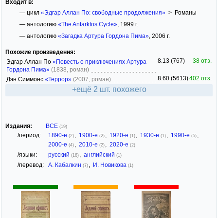
Входит в:
— цикл
«Эдгар Аллан По: свободные продолжения»
> Романы
— антологию
«The Antarktos Cycle»
, 1999 г.
— антологию
«Загадка Артура Гордона Пима»
, 2006 г.
Похожие произведения:
8.13 (767)
38 отз.
Эдгар Аллан По
«Повесть о приключениях Артура
Гордона Пима»
(1838, роман)
8.60 (5613)
402 отз.
Дэн Симмонс
«Террор»
(2007, роман)
+ещё 2 шт. похожего
Издания:
ВСЕ
(19)
/период:
1890-е
,
1900-е
,
1920-е
,
1930-е
,
1990-е
,
(2)
(2)
(1)
(1)
(5)
2000-е
,
2010-е
,
2020-е
(4)
(2)
(2)
/языки:
русский
,
английский
(18)
(1)
/перевод:
А. Кабалкин
,
И. Новикова
(7)
(1)