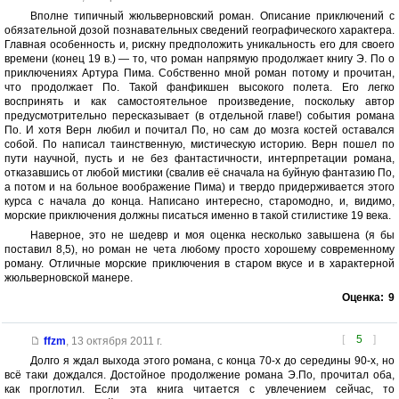
Вполне типичный жюльверновский роман. Описание приключений с
обязательной дозой познавательных сведений географического характера.
Главная особенность и, рискну предположить уникальность его для своего
времени (конец 19 в.) — то, что роман напрямую продолжает книгу Э. По о
приключениях Артура Пима. Собственно мной роман потому и прочитан,
что продолжает По. Такой фанфикшен высокого полета. Его легко
воспринять и как самостоятельное произведение, поскольку автор
предусмотрительно пересказывает (в отдельной главе!) события романа
По. И хотя Верн любил и почитал По, но сам до мозга костей оставался
собой. По написал таинственную, мистическую историю. Верн пошел по
пути научной, пусть и не без фантастичности, интерпретации романа,
отказавшись от любой мистики (свалив её сначала на буйную фантазию По,
а потом и на больное воображение Пима) и твердо придерживается этого
курса с начала до конца. Написано интересно, старомодно, и, видимо,
морские приключения должны писаться именно в такой стилистике 19 века.
Наверное, это не шедевр и моя оценка несколько завышена (я бы
поставил 8,5), но роман не чета любому просто хорошему современному
роману. Отличные морские приключения в старом вкусе и в характерной
жюльверновской манере.
Оценка:
9
[
5
]
ffzm
,
13 октября 2011 г.
Долго я ждал выхода этого романа, с конца 70-х до середины 90-х, но
всё таки дождался. Достойное продолжение романа Э.По, прочитал оба,
как проглотил. Если эта книга читается с увлечением сейчас, то