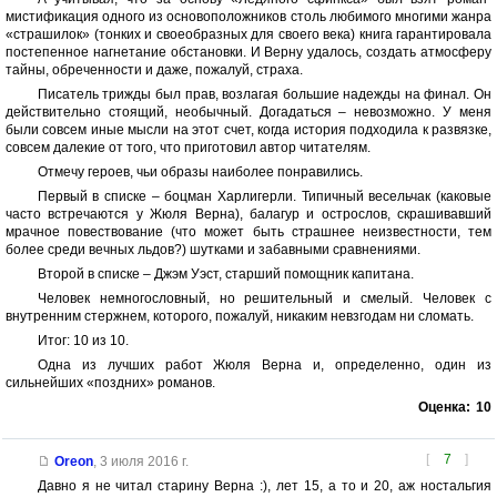
мистификация одного из основоположников столь любимого многими жанра
«страшилок» (тонких и своеобразных для своего века) книга гарантировала
постепенное нагнетание обстановки. И Верну удалось, создать атмосферу
тайны, обреченности и даже, пожалуй, страха.
Писатель трижды был прав, возлагая большие надежды на финал. Он
действительно стоящий, необычный. Догадаться – невозможно. У меня
были совсем иные мысли на этот счет, когда история подходила к развязке,
совсем далекие от того, что приготовил автор читателям.
Отмечу героев, чьи образы наиболее понравились.
Первый в списке – боцман Харлигерли. Типичный весельчак (каковые
часто встречаются у Жюля Верна), балагур и острослов, скрашивавший
мрачное повествование (что может быть страшнее неизвестности, тем
более среди вечных льдов?) шутками и забавными сравнениями.
Второй в списке – Джэм Уэст, старший помощник капитана.
Человек немногословный, но решительный и смелый. Человек с
внутренним стержнем, которого, пожалуй, никаким невзгодам ни сломать.
Итог: 10 из 10.
Одна из лучших работ Жюля Верна и, определенно, один из
сильнейших «поздних» романов.
Оценка:
10
[
7
]
Oreon
,
3 июля 2016 г.
Давно я не читал старину Верна :), лет 15, а то и 20, аж ностальгия