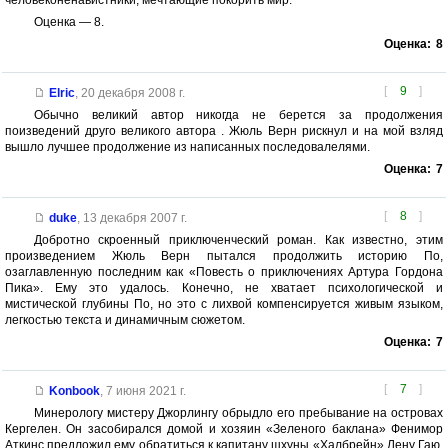
человеконенавистники, мечтающие покорить мир.
Оценка — 8.
Оценка:
8
[
9
]
Elric
,
20 декабря 2008 г.
Обычно великий автор никогда не берется за продолжения
поизведений друго великого автора . Жюль Верн рискнул и на мой взляд
вышло лучшее продолжение из написанных последовалелями.
Оценка:
7
[
8
]
duke
,
13 декабря 2007 г.
Добротно скроенный приключенческий роман. Как известно, этим
произведением Жюль Верн пытался продолжить историю По,
озаглавленную последним как «Повесть о приключениях Артура Гордона
Пика». Ему это удалось. Конечно, не хватает психологической и
мистической глубины По, но это с лихвой компенсируется живым языком,
легкостью текста и динамичным сюжетом.
Оценка:
7
[
7
]
Konbook
,
7 июня 2021 г.
Минерологу мистеру Джорлингу обрыдло его пребывание на островах
Кергелен. Он засобирался домой и хозяин «Зеленого баклана» Фенимор
Аткинс предложил ему обратиться к капитану шхуны «Халбрейн» Лену Гаю,