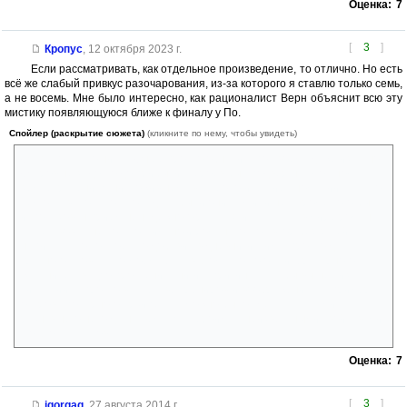
Оценка:
7
[
3
]
Кропус
,
12 октября 2023 г.
Если рассматривать, как отдельное произведение, то отлично. Но есть
всё же слабый привкус разочарования, из-за которого я ставлю только семь,
а не восемь. Мне было интересно, как рационалист Верн объяснит всю эту
мистику появляющуюся ближе к финалу у По.
Спойлер (раскрытие сюжета)
(кликните по нему, чтобы увидеть)
Оказалось, что никак. Он её просто обнулил, по-своему даже изящно.
Остров не задолго до прибытия героев был подвергнут мощному
землетрясению уничтожившему все геологические аномалии, так что
тем оставалось только гадать были они там или нет. Кроме того был
использован приём ненадёжного рассказчика. Так как в мире романа
существовал не только Пим, но и роман По, то автор без затей
написал, что тот кое-что добавил в дневники Пима, просто для
красного словца. По-моему есть в этом, что-то от литературного
жульничества. До прочтения книги я прикинул, как бы вышел из
ситуации я, просто в качестве тренировки воображения. Например
острова полярного архипелага можно было сделать кусками
рухнувшего некогда на Землю астероида с неизвестными свойствами.
Но это так к слову.
Оценка:
7
[
3
]
igorgag
,
27 августа 2014 г.