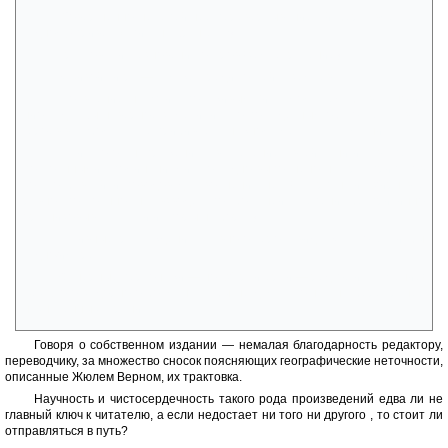
- Совершенно нелепейшее перевертывание айсберга вместе с
судном; (привет Капитану Врунгелю)
- Трактовка исчезновения остров (землетрясение).
- «Живой Тигр» — там же, среди костей туземцев...
- Появление шлюпки с полуживым Уильямом Гаем, буквально из
ниоткуда. Вы наверное заметили, что по чудесным обстоятельствам
героев в любом случае прибивает к нужному месту как...к магниту.
- Никакого напряжения в течение всей книги, вкупе с
постоянными упоминаниями что судно выполнено на ура, припасов
хоть отбавляй и поводов для волнения нет (а гарпунщик Хирн все
равно постоянно на взводе, по большей степени беспричинно
организовывая стачки и споры на борту).
- Наивные рассуждения главного героя, вида «а что если бы
судно/имярек...»
- Фанерные персонажи — но -Харлигерли — редкое исключение!
Без этого задорного боцмана, я бы не думая сошла на берег ранее
назначенных страниц.
Говоря о собственном издании — немалая благодарность редактору,
переводчику, за множество сносок поясняющих географические неточности,
описанные Жюлем Верном, их трактовка.
Научность и чистосердечность такого рода произведений едва ли не
главный ключ к читателю, а если недостает ни того ни другого , то стоит ли
отправляться в путь?