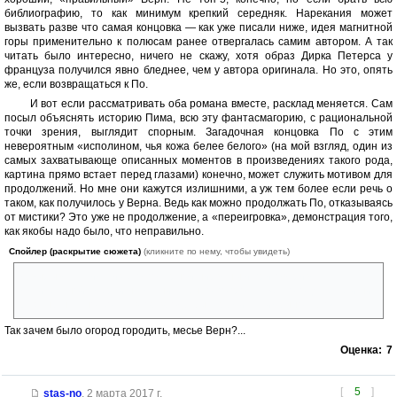
библиографию, то как минимум крепкий середняк. Нарекания может
вызвать разве что самая концовка — как уже писали ниже, идея магнитной
горы применительно к полюсам ранее отвергалась самим автором. А так
читать было интересно, ничего не скажу, хотя образ Дирка Петерса у
француза получился явно бледнее, чем у автора оригинала. Но это, опять
же, если возвращаться к По.
И вот если рассматривать оба романа вместе, расклад меняется. Сам
посыл объяснять историю Пима, всю эту фантасмагорию, с рациональной
точки зрения, выглядит спорным. Загадочная концовка По с этим
невероятным «исполином, чья кожа белее белого» (на мой взгляд, один из
самых захватывающе описанных моментов в произведениях такого рода,
картина прямо встает перед глазами) конечно, может служить мотивом для
продолжений. Но мне они кажутся излишними, а уж тем более если речь о
таком, как получилось у Верна. Ведь как можно продолжать По, отказываясь
от мистики? Это уже не продолжение, а «переигровка», демонстрация того,
как якобы надо было, что неправильно.
Спойлер (раскрытие сюжета)
(кликните по нему, чтобы увидеть)
А вырывать Пима из его полярной нирваны и приговаривать к
мучительной смерти на магните было попросту жестоко. Да еще и ни
разу не научно, хотя автор вроде бы стремился именно к этому.
Так зачем было огород городить, месье Верн?...
Оценка:
7
[
5
]
stas-no
,
2 марта 2017 г.