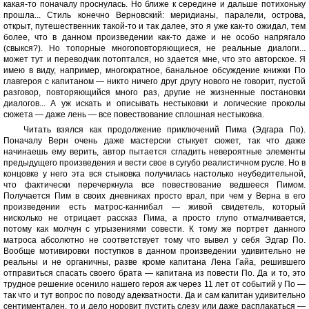
какая-то поначалу проснулась. Но ближе к середине и дальше потихоньку
прошла... Стиль конечно Верновский: меридианы, паралели, острова,
открыт, путешественник такой-то и так далее, это я уже как-то ожидал, тем
более, что в данном произведении как-то даже и не особо напрягало
(свыкся?). Но топорные многоповторяющиеся, не реальные диалоги...
может тут и переводчик потоптался, но здается мне, что это авторское. Я
имею в виду, например, многократное, банальное обсуждение книжки По
главгероя с капитаном — никто ничего друг другу нового не говорит, пустой
разговор, повторяющийся много раз, другие не жизненные постановки
диалогов... А уж искать и описывать нестыковки и логические проколы
сюжета — даже лень — все повествование сплошная нестыковка.
Читать взялся как продолжение приключений Пима (Эдгара По).
Поначалу Верн очень даже мастерски стыкует сюжет, так что даже
начинаешь ему верить, автор пытается сгладить невероятные элементы
предыдущего произведения и вести свое в сугубо реалистичном русле. Но в
концовке у него эта вся стыковка получилась настолько неубедительной,
что фактически перечеркнула все повествование ведшееся Пимом.
Получается Пим в своих дневниках просто врал, при чем у Верна в его
произведении есть матрос-каннибал — живой свидетель, который
нисколько не отрицает рассказ Пима, а просто глупо отмалчивается,
потому как молчун с угрызениями совести. К тому же портрет данного
матроса абсолютно не соответствует тому что вывел у себя Эдгар По.
Вообще мотивировки поступков в данном произведении удивительно не
реальны и не органичны, разве кроме капитана Лена Гайа, решившего
отправиться спасать своего брата — капитана из повести По. Да и то, это
трудное решение осенило нашего героя аж через 11 лет от событий у По —
так что и тут вопрос по поводу адекватности. Да и сам капитан удивительно
сентиментален, то и дело норовит пустить слезу или даже расплакаться —