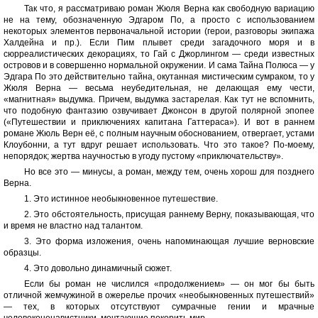
Так что, я рассматриваю роман Жюля Верна как свободную вариацию
не на тему, обозначенную Эдгаром По, а просто с использованием
некоторых элементов первоначальной истории (герои, разговоры экипажа
Халдейна и пр.). Если Пим плывет среди загадочного моря и в
сюрреалистических декорациях, то Гай с Джорлингом — среди известных
островов и в совершенно нормальной окружении. И сама Тайна Полюса — у
Эдгара По это действительно тайна, окутанная мистическим сумраком, то у
Жюля Верна — весьма неубедительная, не делающая ему чести,
«магнитная» выдумка. Причем, выдумка застарелая. Как тут не вспомнить,
что подобную фантазию озвучивает Джонсон в другой полярной эпопее
(«Путешествии и приключениях капитана Гаттераса»). И вот в раннем
романе Жюль Верн её, с полным научным обоснованием, отвергает, устами
Клоубонни, а тут вдруг решает использовать. Что это такое? По-моему,
непорядок; жертва научностью в угоду пустому «приключательству».
Но все это — минусы, а роман, между тем, очень хорош для позднего
Верна.
1. Это истинное необыкновенное путешествие.
2. Это обстоятельность, присущая раннему Верну, показывающая, что
и время не властно над талантом.
3. Это форма изложения, очень напоминающая лучшие верновские
образцы.
4. Это довольно динамичный сюжет.
Если бы роман не числился «продолжением» — он мог бы быть
отличной жемчужиной в ожерелье прочих «необыкновенных путешествий»
— тех, в которых отсутствуют сумрачные гении и мрачные