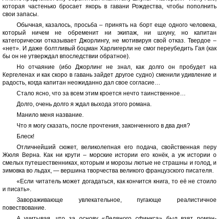
которая частенько бросает якорь в гавани Рождества, чтобы пополнить
свои запасы.
Обычная, казалось, просьба – принять на борт еще одного человека,
который ничем не обременит ни экипаж, ни шхуну, но капитан
категорически отказывает Джорлингу, не мотивируя свой отказ. Твердое –
«нет». И даже болтливый боцман Харлигерли не смог переубедить Гая (как
бы он не утверждал впоследствии обратное).
Но отчаяние (ибо Джорлинг не знал, как долго он пробудет на
Кергеленах и как скоро в гавань зайдет другое судно) сменили удивление и
радость, когда капитан неожиданно дал свое согласие…
Стало ясно, что за всем этим кроется нечто таинственное…
Долго, очень долго я ждал выхода этого романа.
Манило меня название.
Что я могу сказать, после прочтения, законченного в два дня?
Блеск!
Отличнейший сюжет, великолепная его подача, свойственная перу
Жюля Верна. Как ни крути – морские истории его конёк, а уж истории о
смелых путешественниках, которым и морозы лютые не страшны и голод, и
зимовка во льдах, — вершина творчества великого французского писателя.
«Если читатель может догадаться, как кончится книга, то её не стоило
и писать».
Завораживающе увлекательное, пугающе реалистичное
повествование.
А учитывая, что за основу «Ледяного сфинкса» был взят роман-