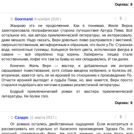
Оценка:
8
[
5
]
Gourmand
,
9 ноября 2020 г.
Жанрово это не продолжение. Как я понимаю, Жюля Верна
заинтересовала географическая сторона путешествия Артура Пима. Всё
остальное его, как автора приключенческой литературы, не интересовало,
даже мешало. Надо сказать, Верн довольно ловко расправился с мистикой,
сверхъестественным, метафоричным и образным, что было у По. Странная
вода, непонятные туземцы, боящиеся белого цвета, исполинская фигура в
саване — всё обрублено под корень. Лабиринты пещер стали
естественными, пофиг что там за буквы из них складывались. И так далее.
Конечно, Жюль Верн — мастер, и добавленные им интриги
скрашивают повествование, хотя собака введена небрежно, и болезнь её,
вторичная, кажется чуть ли не иронией по отношению к произведению По.
Отчасти иронией выглядит и судьба Пима, но, мне кажется, Верн просто
старался подобрать все ниточки в рамках реалистичной литературы.
Бодрый приключенческий роман от мастера приключенческой
литературы. Не более того.
Оценка:
8
[
5
]
Сандро
,
11 марта 2017 г.
От романа остались двойственные ощущения. Если исхитриться и
рассматривать его отдельно от базисного произведения Эдгара По, это
хороший, «правильный» Верн. Не топ-5, конечно, но если брать всю