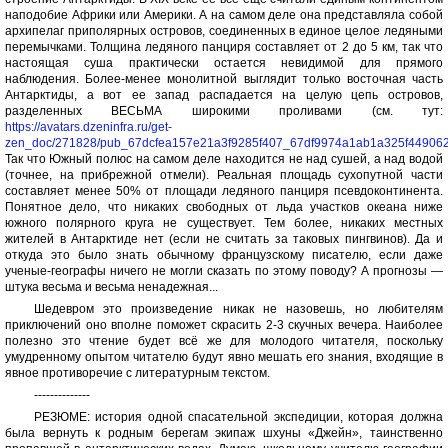
наподобие Африки или Америки. А на самом деле она представляла собой
архипелаг приполярных островов, соединенных в единое целое ледяными
перемычками. Толщина ледяного панциря составляет от 2 до 5 км, так что
настоящая суша практически остается невидимой для прямого
наблюдения. Более-менее монолитной выглядит только восточная часть
Антарктиды, а вот ее запад распадается на целую цепь островов,
разделенных ВЕСЬМА широкими проливами (см. тут:
https://avatars.dzeninfra.ru/get-
zen_doc/271828/pub_67dcfea157e21a3f9285f407_67df9974a1ab1a325f449062
Так что Южный полюс на самом деле находится не над сушей, а над водой
(точнее, на прибрежной отмели). Реальная площадь сухопутной части
составляет менее 50% от площади ледяного панциря псевдоконтинента.
Понятное дело, что никаких свободных от льда участков океана ниже
южного полярного круга не существует. Тем более, никаких местных
жителей в Антарктиде нет (если не считать за таковых пингвинов). Да и
откуда это было знать обычному французскому писателю, если даже
ученые-географы ничего не могли сказать по этому поводу? А прогнозы —
штука весьма и весьма ненадежная...
Шедевром это произведение никак не назовешь, но любителям
приключений оно вполне поможет скрасить 2-3 скучных вечера. Наиболее
полезно это чтение будет всё же для молодого читателя, поскольку
умудренному опытом читателю будут явно мешать его знания, входящие в
явное противоречие с литературным текстом.
--------------
РЕЗЮМЕ: история одной спасательной экспедиции, которая должна
была вернуть к родным берегам экипаж шхуны «Джейн», таинственно