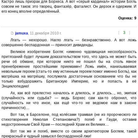
Кастро лишь призрак для Борхеса. А вот «серый кардинал» истории Богль
совсем не таков: это творец, фантазёр, фаталист. Он дерзок и одержим. И
его конец вполне определённый.
Оценка:
9
[
3
]
jamuxa
,
11 декабря 2010 г.
Лгать — нехорошо. Нагло лгать — безнравственно. А вот ложь
совершенно беспардонная — приносит дивиденды.
Великое изобретение Богля: «именно чудовищная несообразность
притязаний будет лучшим доказательством того, что здесь не может быть
речи об обмане, при котором никто не пошел бы на столь явное
пренебрежение простейшими приемами«! Ложь имён, нанизываемая
невольным героем (стать-то ему истинным героем помог именно Богль), как
матрёшка на матрёшку, послужила достаточным основанием что бы не
только взбудоражить Британскую Империю, но и попасть в её
Энциклопедию!
Ах, как всё прелестно началось и длилось, и длилось..., но, экипаж
(случайность или судьба? — ведь Борхес сам как-то обронил, что
случайность ни что иное, как ещё что-то не ведомое нам в законе
причинности)....
Вот так, в Барселоне, под колёсами трамвая (не из пророческого ли
стихотворения Николая Степановича?) погиб и Гауди, оставив
недостроенным Свой Храм — последний Храм их Великих....
Вот так же и погиб, вместе со своим архитектором Боглем, такой
прекрасный и чудный замысел беспардонной лжи!