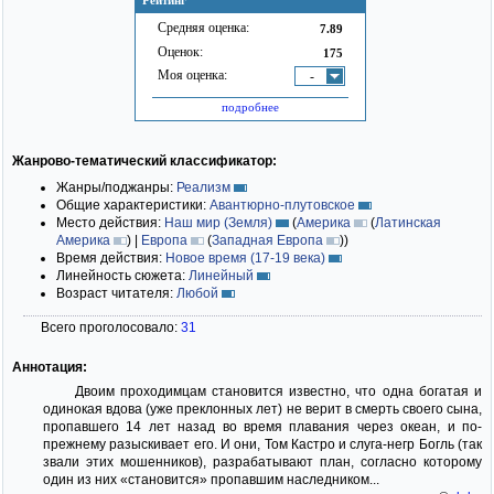
Рейтинг
Средняя оценка:
7.89
Оценок:
175
Моя оценка:
-
подробнее
Жанрово-тематический классификатор:
Жанры/поджанры:
Реализм
Общие характеристики:
Авантюрно-плутовское
Место действия:
Наш мир (Земля)
(
Америка
(
Латинская
Америка
)
|
Европа
(
Западная Европа
)
)
Время действия:
Новое время (17-19 века)
Линейность сюжета:
Линейный
Возраст читателя:
Любой
Всего проголосовало:
31
Аннотация:
Двоим проходимцам становится известно, что одна богатая и
одинокая вдова (уже преклонных лет) не верит в смерть своего сына,
пропавшего 14 лет назад во время плавания через океан, и по-
прежнему разыскивает его. И они, Том Кастро и слуга-негр Богль (так
звали этих мошенников), разрабатывают план, согласно которому
один из них «становится» пропавшим наследником...