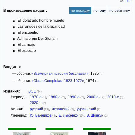
©
duke
В произведение входит:
по порядку
по году
по рейтингу
El idolatrado hombre muerto
Las virtudes de la disparidad
El encuentro
Ad majorem Dei Gloriam
El carruaje
El espectro
Входит в:
— сборник
«Всемирная история бесславья»
, 1935 г.
— сборник
«Obras Completas. 1923-1972»
, 1974 г.
Издания:
ВСЕ
(24)
/период:
1970-е
,
1980-е
,
1990-е
,
2000-е
,
2010-е
,
(1)
(2)
(2)
(12)
(5)
2020-е
(2)
/языки:
русский
,
испанский
,
украинский
(19)
(3)
(2)
/перевод:
Ю. Ванников
,
Е. Лысенко
,
В. Шовкун
(4)
(15)
(2)