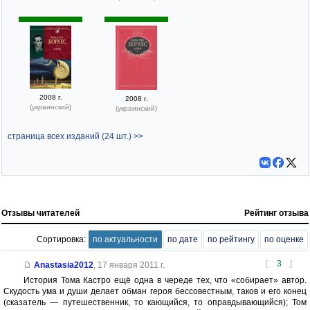
2008 г.
2008 г.
(украинский)
(украинский)
страница всех изданий (24 шт.) >>
Отзывы читателей
Рейтинг отзыва
Сортировка:
по актуальности
по дате
по рейтингу
по оценке
[
3
]
Anastasia2012
,
17 января 2011 г.
История Тома Кастро ещё одна в череде тех, что «собирает» автор.
Скудость ума и души делает обман героя бессовестным, таков и его конец
(сказатель — путешественник, то кающийся, то оправдывающийся); Том