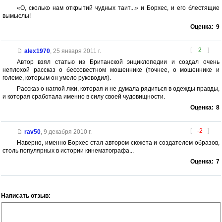
«О, сколько нам открытий чудных таит...» и Борхес, и его блестящие
вымыслы!
Оценка:
9
[
2
]
alex1970
,
25 января 2011 г.
Автор взял статью из Британской энциклопедии и создал очень
неплохой рассказ о бессовестном мошеннике (точнее, о мошеннике и
големе, которым он умело руководил).
Рассказ о наглой лжи, которая и не думала рядиться в одежды правды,
и которая сработала именно в силу своей чудовищности.
Оценка:
8
[
-2
]
rav50
,
9 декабря 2010 г.
Наверно, именно Борхес стал автором сюжета и создателем образов,
столь популярных в истории кинематографа...
Оценка:
7
Написать отзыв: