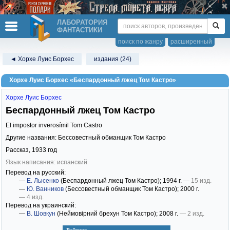
ЛАБОРАТОРИЯ
ФАНТАСТИКИ
поиск по жанру
расширенный
◄ Хорхе Луис Борхес
издания (24)
Хорхе Луис Борхес «Беспардонный лжец Том Кастро»
Хорхе Луис Борхес
Беспардонный лжец Том Кастро
El impostor inverosímil Tom Castro
Другие названия: Бессовестный обманщик Том Кастро
Рассказ,
1933
год
Язык написания: испанский
Перевод на русский:
—
Е. Лысенко
(Беспардонный лжец Том Кастро)
; 1994 г.
— 15 изд.
—
Ю. Ванников
(Бессовестный обманщик Том Кастро)
; 2000 г.
— 4 изд.
Перевод на украинский:
—
В. Шовкун
(Неймовірний брехун Том Кастро)
; 2008 г.
— 2 изд.