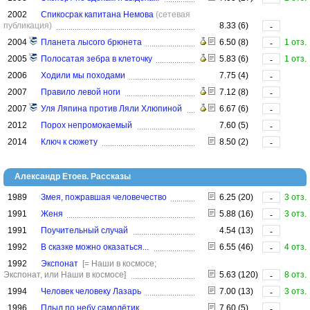
2002
Спикосрак капитана Немова
(сетевая
публикация)
8.33 (6)
-
2004
Планета лысого брюнета
6.50 (8)
1 отз.
-
2005
Полосатая зебра в клеточку
5.83 (6)
1 отз.
-
2006
Ходили мы походами
7.75 (4)
-
2007
Правило левой ноги
7.12 (8)
-
2007
Уля Ляпина против Ляли Хлюпиной
6.67 (6)
-
2012
Порох непромокаемый
7.60 (5)
-
2014
Ключ к сюжету
8.50 (2)
-
Александр Етоев. Рассказы
1989
Змея, пожравшая человечество
6.25 (20)
3 отз.
-
1991
Женя
5.88 (16)
3 отз.
-
1991
Поучительный случай
4.54 (13)
-
1992
В сказке можно оказаться...
6.55 (46)
4 отз.
-
1992
Экспонат
[= Наши в космосе;
Экспонат, или Наши в космосе]
5.63 (120)
8 отз.
-
1994
Человек человеку Лазарь
7.00 (13)
3 отз.
-
1996
Плыл по небу самолётик
7.60 (5)
-