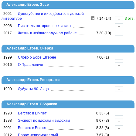
Александр Етоев. Эссе
2001
Душегубство и живодёрство в детской
литературе
7.14 (14)
3 отз.
-
2008
Писатель, которого не хватает
-
2017
Жизнь в неблагополучном районе
7.30 (10)
-
Александр Етоев. Очерки
1999
Слово о Боре Штерне
7.00 (1)
-
2016
О Прашкевиче
-
Александр Етоев. Репортажи
1990
Дубулты-90. Лица
-
Александр Етоев. Сборники
1998
Бегство в Египет
8.33 (6)
-
1998
Эксперт по вдохам и выдохам
9.67 (3)
-
2001
Бегство в Египет
8.38 (8)
-
2012
Порох непромокаемый
7.67 (3)
-