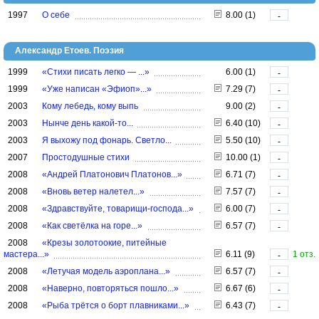
1997
О себе
8.00 (1)
-
Александр Етоев. Поэзия
1999
«Стихи писать легко — ...»
6.00 (1)
-
1999
«Уже написан «Эфиоп»...»
7.29 (7)
-
2003
Кому лебедь, кому выпь
9.00 (2)
-
2003
Нынче день какой-то...
6.40 (10)
-
2003
Я выхожу под фонарь. Светло...
5.50 (10)
-
2007
Простодушные стихи
10.00 (1)
-
2008
«Андрей Платонович Платонов...»
6.71 (7)
-
2008
«Вновь ветер налетел...»
7.57 (7)
-
2008
«Здравствуйте, товарищи-господа...»
6.00 (7)
-
2008
«Как светёлка на горе...»
6.57 (7)
-
2008
«Крезы золотоокие, питейные
мастера...»
6.11 (9)
1 отз.
-
2008
«Летучая модель аэроплана...»
6.57 (7)
-
2008
«Наверно, повторяться пошло...»
6.67 (6)
-
2008
«Рыба трётся о борт плавниками...»
6.43 (7)
-