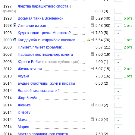
1997
Жертва парашютного спорта
[=
Прыжок]
8.33 (3)
-
1998
Восьмая тайна Вселенной
5.29 (40)
5 отз.
-
1998
Изгнание из рая
5.43 (93)
1 отз.
-
1998
Куда впадает речка Морковка?
7.80 (5)
-
2000
Как дружба с недружбою воевали
5.54 (76)
1 отз.
-
2000
Плывёт, плывёт кораблик...
5.57 (21)
2 отз.
-
2003
Парашют вертикального взлета
7.00 (19)
-
2008
Юрик и Бобик
(сетевая публикация)
4.00 (1)
-
2012
Жизнь вечная
5.07 (15)
2 отз.
-
2013
Акуака
7.38 (16)
1 отз.
-
2014
Будьте счастливы, жуки и пираты
6.50 (2)
-
2014
Волшебника вызывали?
-
2014
Жар-бомба
-
2014
Женька
6.00 (2)
-
2014
К чёрту
-
2014
Мама
7.50 (4)
-
2014
Мария
-
2014
Мастер парашютного спорта
7.50 (2)
-