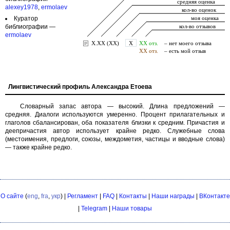
alexey1978
,
ermolaev
Куратор
библиографии —
ermolaev
Лингвистический профиль Александра Етоева
Словарный запас автора — высокий. Длина предложений —
средняя. Диалоги используются умеренно. Процент прилагательных и
глаголов сбалансирован, оба показателя близки к средним. Причастия и
деепричастия автор использует крайне редко. Служебные слова
(местоимения, предлоги, союзы, междометия, частицы и вводные слова)
— также крайне редко.
О сайте
(
eng
,
fra
,
укр
) |
Регламент
|
FAQ
|
Контакты
|
Наши награды
|
ВКонтакте
|
Telegram
|
Наши товары