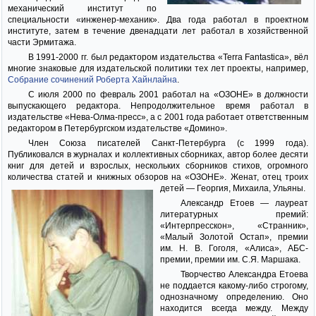
механический институт по
специальности «инженер-механик». Два года работал в проектном
институте, затем в течение двенадцати лет работал в хозяйственной
части Эрмитажа.
В 1991-2000 гг. был редактором издательства «Terra Fantastica», вёл
многие знаковые для издательской политики тех лет проекты, например,
Собрание сочинений Роберта Хайнлайна
.
С июля 2000 по февраль 2001 работал на «ОЗОНЕ» в должности
выпускающего редактора. Непродолжительное время работал в
издательстве «Нева-Олма-пресс», а с 2001 года работает ответственным
редактором в Петербургском издательстве «Домино».
Член Союза писателей Санкт-Петербурга (с 1999 года).
Публиковался в журналах и коллективных сборниках, автор более десяти
книг для детей и взрослых, нескольких сборников стихов, огромного
количества статей и книжных обзоров на «ОЗОНЕ». Женат, отец троих
детей — Георгия, Михаила, Ульяны.
Александр Етоев — лауреат
литературных премий:
«Интерпресскон», «Странник»,
«Малый Золотой Остап», премии
им. Н. В. Гоголя, «Алиса», АБС-
премии, премии им. С.Я. Маршака.
Творчество Александра Етоева
не поддается какому-либо строгому,
однозначному определению. Оно
находится всегда между. Между