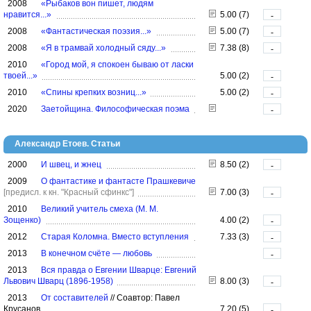
2008
«Рыбаков вон пишет, людям
нравится...»
5.00 (7)
-
2008
«Фантастическая поэзия...»
5.00 (7)
-
2008
«Я в трамвай холодный сяду...»
7.38 (8)
-
2010
«Город мой, я спокоен бываю от ласки
твоей...»
5.00 (2)
-
2010
«Спины крепких возниц...»
5.00 (2)
-
2020
Заетойщина. Философическая поэма
-
Александр Етоев. Статьи
2000
И швец, и жнец
8.50 (2)
-
2009
О фантастике и фантасте Прашкевиче
[предисл. к кн. "Красный сфинкс"]
7.00 (3)
-
2010
Великий учитель смеха (М. М.
Зощенко)
4.00 (2)
-
2012
Старая Коломна. Вместо вступления
7.33 (3)
-
2013
В конечном счёте — любовь
-
2013
Вся правда о Евгении Шварце: Евгений
Львович Шварц (1896-1958)
8.00 (3)
-
2013
От составителей
//
Соавтор: Павел
Крусанов
7.20 (5)
-