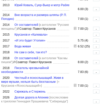
2013
Юрий Коваль, Суер-Выер и мэтр Рабле
6.00 (3)
-
2014
Вне возраста и размера шляпы (Р. П.
Погодин)
7.00 (1)
-
2014
От составителей
[к антологии "Русские
женщины"]
//
Соавтор: Павел Крусанов
7.00 (2)
-
2015
Крусанов и «Калевала»
-
2017
«И это будет Утопия»
5.75 (4)
-
2017
Вода живая
6.52 (25)
-
2018
Не сам о себе, так кто?
-
2018
От составителей
[к антологии "Как мы
пишем"]
//
Соавтор: Павел Крусанов
8.00 (2)
-
2018
Писатель чрезвычайной
необходимости
7.83 (6)
-
2020
Честный и яснослышащий. Живя в
мире музыки, нельзя быть безгласным
[=
Крусанов «Яснослышащий»]
7.00 (1)
-
2022
Скрижаль и Стержень
-
2026
Долгая дорога в Апонию
[послесловие
к трилогии Геннадия Прашкевича "Сибириада"]
-