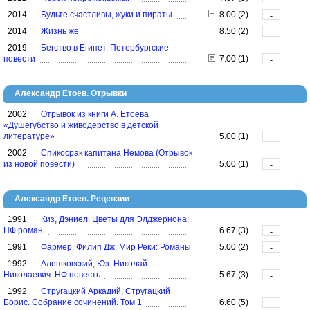
2014
Будьте счастливы, жуки и пираты
8.00 (2)
-
2014
Жизнь же
8.50 (2)
-
2019
Бегство в Египет. Петербургские
повести
7.00 (1)
-
Александр Етоев. Отрывки
2002
Отрывок из книги А. Етоева
«Душегубство и живодёрство в детской
литературе»
5.00 (1)
-
2002
Спикосрак капитана Немова (Отрывок
из новой повести)
5.00 (1)
-
Александр Етоев. Рецензии
1991
Киз, Дэниел. Цветы для Элджернона:
НФ роман
6.67 (3)
-
1991
Фармер, Филип Дж. Мир Реки: Романы
5.00 (2)
-
1992
Алешковский, Юз. Николай
Николаевич: НФ повесть
5.67 (3)
-
1992
Стругацкий Аркадий, Стругацкий
Борис. Собрание сочинений. Том 1
6.60 (5)
-