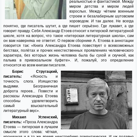
реальностью и фантастикой. Между
миром детства и миром людей
взрослых. Между чётким военным
строем и безалаберным шутовским
хороводом. И так далее. Не всегда
понятно, где писатель шутит, а где пишет серьёзно. Где лукавит, а где
говорит правду. Себя Александр Етоев относит к питерской литературной
школе, хотя на вопрос, что такое «питерская литературная школа», сам
он вам наверняка не ответит. О первом сборнике А. Етоева в аннотации
говорится так: «Книга Александра Етоева повествует о всевозможных
бегствах, полётах и прочих неестественных проявлениях человеческого
характера, без которых жизнь человека была бы сухой и скучной, как
пальма в привокзальном буфете». И, пожалуй, это определение
относится ко всем книгам писателя.
Борис Стругацкий,
писатель:
«Ясность и
точность слога. Изящество
выдумки. Безграничная
доброта героев... Повести и
рассказы Александра Етоева
способны удовлетворить
самый взыскательный
литературный вкус».
Михаил Успенский,
писатель:
«Проза Александра
Етоева — питерская в лучшем
смысле этого слова: чёткая,
ироничная и в то же время неистребимо романтическая. И уж подавно