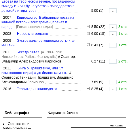
Етоева на творческом вечере, посвящённом
выходу книги «Душегубство и живодёрство в
детской литературе»
5.00 (1)
-
2007
Книгоедство. Выбранные места из
книжной истории всех времён, планет и
народов
[Роман-энциклопедия]
8.50 (22)
3 отз.
-
2008
Новое книгоедство
6.00 (15)
1 отз.
-
2009
Экстремальное книгоедство: книга-
мишень
8.43 (7)
1 отз.
-
2011
Беседа пятая
[= 1983-1998.
Новосибирск. Работа без службы]
//
Соавтор:
Владимир Александрович Ларионов
6.27 (11)
2 отз.
-
2011
Книга о Прашкевиче, или От
изысканного жирафа до белого мамонта
//
Соавторы: Геннадий Прашкевич, Владимир
Александрович Ларионов
7.89 (9)
4 отз.
-
2016
Территория книгоедства
8.25 (4)
1 отз.
-
Библиографы
Формат рейтинга
Составители
библиографии —