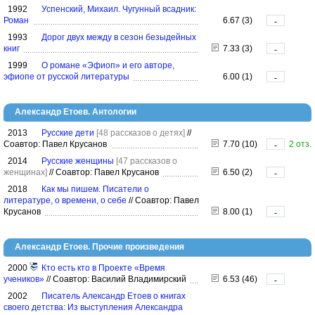
1992
Успенский, Михаил. Чугунный всадник:
Роман
6.67 (3)
-
1993
Дорог двух между в сезон безыдейных
книг
7.33 (3)
-
1999
О романе «Эфиоп» и его авторе,
эфиопе от русской литературы
6.00 (1)
-
Александр Етоев. Антологии
2013
Русские дети
[48 рассказов о детях]
//
Соавтор: Павел Крусанов
7.70 (10)
2 отз.
-
2014
Русские женщины
[47 рассказов о
женщинах]
//
Соавтор: Павел Крусанов
6.50 (2)
-
2018
Как мы пишем. Писатели о
литературе, о времени, о себе
//
Соавтор: Павел
Крусанов
8.00 (1)
-
Александр Етоев. Прочие произведения
2000
Кто есть кто в Проекте «Время
учеников»
//
Соавтор: Василий Владимирский
6.53 (46)
-
2002
Писатель Александр Етоев о книгах
своего детства: Из выступления Александра