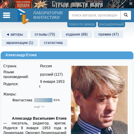
ЛАБОРАТОРИЯ
ФАНТАСТИКИ
поиск по жанру
расширенный
◄ авторы
отзывы (70)
издания (88)
премии (47)
экранизации (1)
статистика
Александр Етоев
Страна:
Россия
Языки
русский (127)
произведений:
9 января 1953
Родился:
г.
Жанры:
Фантастика
61%
ещё >>
Александр Васильевич Етоев
— писатель, редактор, критик.
Родился 9 января 1953 года в
Ленинграде. Окончил Ленинградский