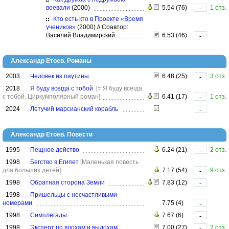
воевали
(2000)
5.54 (76)
1 отз.
-
Кто есть кто в Проекте «Время
учеников»
(2000)
//
Соавтор:
Василий Владимирский
6.53 (46)
-
Александр Етоев. Романы
2003
Человек из паутины
6.48 (25)
3 отз.
-
2018
Я буду всегда с тобой
[= Я буду всегда
с тобой. Циркумполярный роман]
6.41 (17)
1 отз.
-
2024
Летучий марсианский корабль
-
Александр Етоев. Повести
1995
Пещное действо
6.24 (21)
2 отз.
-
1998
Бегство в Египет
[Маленькая повесть
для больших детей]
7.17 (54)
9 отз.
-
1998
Обратная сторона Земли
7.83 (12)
-
1998
Пришельцы с несчастливыми
номерами
7.75 (4)
-
1998
Симплегады
7.67 (6)
-
1998
Эксперт по вдохам и выдохам
7.00 (27)
2 отз.
-