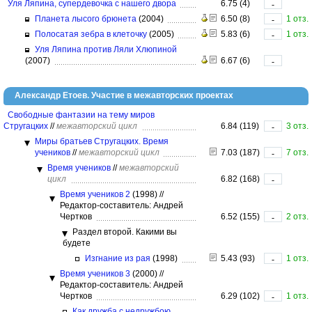
Уля Ляпина, супердевочка с нашего двора
6.75 (4)
-
Планета лысого брюнета
(2004)
6.50 (8)
1 отз.
-
Полосатая зебра в клеточку
(2005)
5.83 (6)
1 отз.
-
Уля Ляпина против Ляли Хлюпиной
(2007)
6.67 (6)
-
Александр Етоев. Участие в межавторских проектах
Свободные фантазии на тему миров
Стругацких
//
межавторский цикл
6.84 (119)
3 отз.
-
Миры братьев Стругацких. Время
учеников
//
межавторский цикл
7.03 (187)
7 отз.
-
Время учеников
//
межавторский
цикл
6.82 (168)
-
Время учеников 2
(1998)
//
Редактор-составитель: Андрей
Чертков
6.52 (155)
2 отз.
-
Раздел второй. Какими вы
будете
Изгнание из рая
(1998)
5.43 (93)
1 отз.
-
Время учеников 3
(2000)
//
Редактор-составитель: Андрей
Чертков
6.29 (102)
1 отз.
-
Как дружба с недружбою