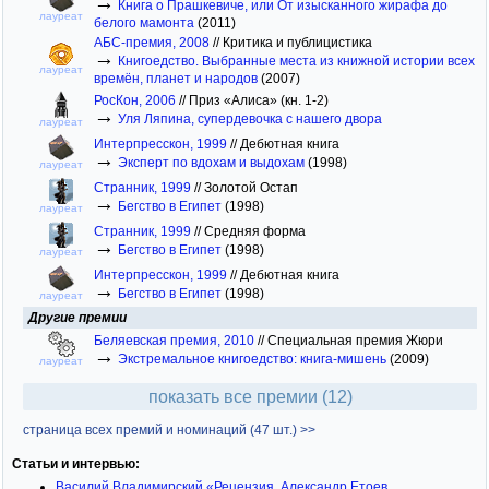
→
Книга о Прашкевиче, или От изысканного жирафа до
лауреат
белого мамонта
(2011)
АБС-премия, 2008
//
Критика и публицистика
→
Книгоедство. Выбранные места из книжной истории всех
лауреат
времён, планет и народов
(2007)
РосКон, 2006
//
Приз «Алиса» (кн. 1-2)
→
Уля Ляпина, супердевочка с нашего двора
лауреат
Интерпресскон, 1999
//
Дебютная книга
→
Эксперт по вдохам и выдохам
(1998)
лауреат
Странник, 1999
//
Золотой Остап
→
Бегство в Египет
(1998)
лауреат
Странник, 1999
//
Средняя форма
→
Бегство в Египет
(1998)
лауреат
Интерпресскон, 1999
//
Дебютная книга
→
Бегство в Египет
(1998)
лауреат
Другие премии
Беляевская премия, 2010
//
Специальная премия Жюри
→
Экстремальное книгоедство: книга-мишень
(2009)
лауреат
показать все премии (12)
страница всех премий и номинаций (47 шт.) >>
Статьи и интервью:
Василий Владимирский «Рецензия. Александр Етоев,