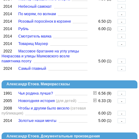
2014
Небесный самокат
-
2014
По морям, по волнам
-
2014
Розовый поросёнок в корзине
6.50 (2)
-
2014
Рубль
6.00 (1)
-
2014
Смотритель маяка
-
2014
Товарищ Маузер
-
2022
Массовое братание на углу улицы
Некрасова и улицы Маяковского возле
памятника поэту
5.00 (1)
-
2024
Самый главный
-
Александр Етоев. Микрорассказы
1991
Чья родина лучше?
6.56 (9)
-
2005
Новогодняя история
(для детей)
6.33 (3)
-
2008
Чтобы и другим было весело
(сетевая
публикация)
6.00 (2)
-
2014
Золотые наши мечты
5.00 (1)
-
Александр Етоев. Документальные произведения