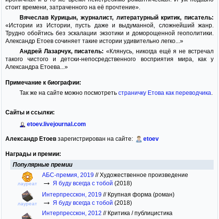
стоит времени, затраченного на её прочтение».
Вячеслав Курицын, журналист, литературный критик, писатель:
«Истории из Истории, пусть даже и выдуманной, сложнейший жанр.
Трудно обойтись без эскалации экзотики и доморощенной геополитики.
Александр Етоев сочиняет такие истории удивительно легко...»
Андрей Лазарчук, писатель:
«Клянусь, никогда ещё я не встречал
такого чистого и детски-непосредственного восприятия мира, как у
Александра Етоева...»
Примечание к биографии:
Так же на сайте можно посмотреть
страничку Етова как переводчика
.
Сайты и ссылки:
etoev.livejournal.com
Александр Етоев
зарегистрирован на сайте:
etoev
Награды и премии:
Популярные премии
АБС-премия, 2019
//
Художественное произведение
→
Я буду всегда с тобой
(2018)
лауреат
Интерпресскон, 2019
//
Крупная форма (роман)
→
Я буду всегда с тобой
(2018)
лауреат
Интерпресскон, 2012
//
Критика / публицистика