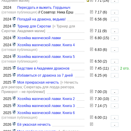
Академия магии]
7.71 (14)
-
2024
Пересдать и выжить. Гордыныч
(сетевая публикация)
//
Соавтор: Ника Ёрш
7.17 (6)
-
2024
Погадай на дракона, ведьма!
6.56 (9)
-
2024
Турнир для Сиротки
[= Турнир для
Сиротки. Академия магии]
7.11 (9)
-
2024
Хозяйка магической лавки
6.80 (15)
-
2024
Хозяйка магической лавки. Книга 4
(сетевая публикация)
6.83 (6)
-
2024
Хозяйка магической лавки. Книга 5
(сетевая публикация)
6.50 (2)
-
2025
Бедствие в Академии драконов
7.45 (11)
2 отз.
-
2025
Избавиться от дракона за 7 дней
6.25 (4)
-
2025
Моя прекрасная нечисть
[= Нечисть
для ректора; Секретарь для лорда ректора.
Приворот – не проблема!]
7.00 (3)
-
2025
Хозяйка магической лавки. Книга 2
7.30 (10)
-
2025
Хозяйка магической лавки. Книга 3
7.14 (7)
-
2025
Хозяйка магической лавки. Книга 6
(сетевая публикация)
6.00 (1)
-
2026
Её ужасная нечисть
-