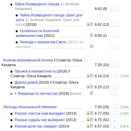
Тайна Изумрудного города
[= Зелёная
Академия]
8.62 (8)
-
Тайна Изумрудного города. Шанс для
шута
[= Зелёная Академия. Шанс для
шута]
(2018)
6.62 (13)
-
Особенности болотной
криминалистики
(2021)
9.00 (1)
-
Легенда о проклятом Свете
(2022), не
окончено
Колечко взбалмошной богини
//
Соавтор: Ольга
Кандела
7.20 (10)
-
Прыжок в неизвестность
(2016)
//
Соавтор: Ольга Кандела
6.14 (14)
1 отз.
-
Дорога домой
(2016)
//
Соавтор: Ольга
Кандела
6.25 (12)
-
+
Товарищи по несчастью
(2019)
[бонус]
-
Легенды Изначальной Империи
7.00 (28)
1 отз.
-
Разное счастье нам выпадает
(2013)
6.77 (55)
1 отз.
-
Разные судьбы нас выбирают
(2013)
6.75 (41)
-
Разная доля нас ожидает
(2014)
6.57 (33)
1 отз.
-