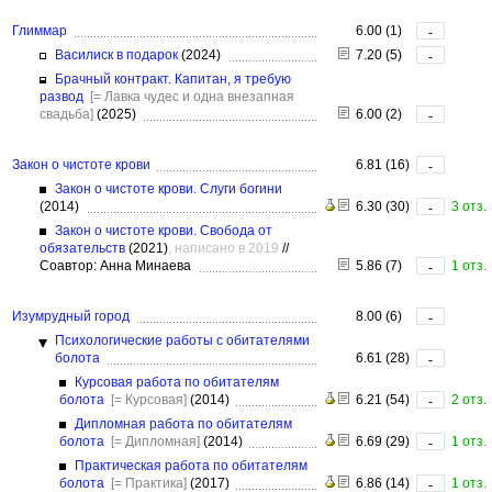
Глиммар
6.00 (1)
-
Василиск в подарок
(2024)
7.20 (5)
-
Брачный контракт. Капитан, я требую
развод
[= Лавка чудес и одна внезапная
свадьба]
(2025)
6.00 (2)
-
Закон о чистоте крови
6.81 (16)
-
Закон о чистоте крови. Слуги богини
(2014)
6.30 (30)
3 отз.
-
Закон о чистоте крови. Свобода от
обязательств
(2021)
, написано в 2019
//
Соавтор: Анна Минаева
5.86 (7)
1 отз.
-
Изумрудный город
8.00 (6)
-
Психологические работы с обитателями
болота
6.61 (28)
-
Курсовая работа по обитателям
болота
[= Курсовая]
(2014)
6.21 (54)
2 отз.
-
Дипломная работа по обитателям
болота
[= Дипломная]
(2014)
6.69 (29)
1 отз.
-
Практическая работа по обитателям
болота
[= Практика]
(2017)
6.86 (14)
1 отз.
-