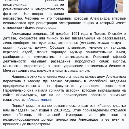
Черчень
— российская
писательница, автор
романтического и юмористического
фэнтези. Настоящая фамилия
неизвестна. Черчень — это псевдоним, который Александра впервые
использовала при регистрации электронного ящика и который имеет
отношение к фамилиям её рода.
Александра родилась 16 декабря 1991 года в Пскове. О своём о
детстве, юношестве или личной жизни писательница не рассказывает,
лишь сообщает, что «училась», «женилась» (
то есть, вышла замуж —
прим.
), «родила дочку». Обожает альпинизм, увлекается танцами,
верховой ездой, любит хорошую музыку, занимательные книги,
разбирается в нумизматике и антиквариате. Основной сферой
деятельности называет разведение породистых собак (мопсы,
московская сторожевая), а также управление гостиничным бизнесом.
Мечтает ходить под парусом и нырять с аквалангом.
Нашлось в этих увлечениях место и писательскому делу. Александра
переехала в Москву, где заочно отучилась в Российской академии
предпринимательства на факультете управления персоналом.
Параллельно она начала сочинять истории, которые выкладывала на
сайте «СамИздат», где на её произведения обратило внимание
издательство
«Альфа-книга»
.
Первый роман в жанре романтического фэнтези «Разное счастье
нам выпадает» был издан в 2013 году. Этим произведением открылся
цикл «Легенды Изначальной Империи» из трёх книг о
незаконнорожденной дочери императора Александре и её пути от
принцессы до императрицы.