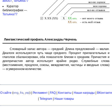
abl007
,
Татьяна77
Куратор
библиографии —
Татьяна77
Лингвистический профиль Александры Черчень
Словарный запас автора — средний. Длина предложений — малая.
Диалоги используются чуть чаще среднего. Процент прилагательных и
глаголов сбалансирован, оба показателя близки к средним. Причастия и
деепричастия автор использует крайне редко. Служебные слова
(местоимения, предлоги, союзы, междометия, частицы и вводные слова)
— в умеренном количестве.
О сайте
(
eng
,
fra
,
укр
) |
Регламент
|
FAQ
|
Контакты
|
Наши награды
|
ВКонтакте
|
Telegram
|
Наши товары