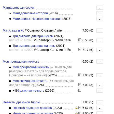
Мандариновая серия
-
Мандариновые истории
(2016)
-
Мандарины. Новогодняя история
(2016)
-
Матильда и Ко
//
Соавтор: Сильвия Лайм
7.50 (6)
-
Три дьявола для принцессы
(2021)
,
написано в 2020
//
Соавтор: Сильвия Лайм
6.50 (8)
-
Три дьявола для наследницы
(2021)
,
написано в 2020
//
Соавтор: Сильвия Лайм
7.17 (6)
-
Моя прекрасная нечисть
6.50 (2)
-
Моя прекрасная нечисть
[= Нечисть для
ректора; Секретарь для лорда ректора.
Приворот – не проблема!]
(2025)
7.00 (3)
-
Моя свободная нечисть
[= Секретарь для
лорда ректора 2]
(2026)
7.00 (3)
-
+
Её ужасная нечисть
(2026)
-
Невесты драконов Тирры
7.80 (5)
-
Невеста ледяного дракона
(2023)
6.67 (6)
-
Невеста огненного дракона
(2023)
8.00 (3)
-