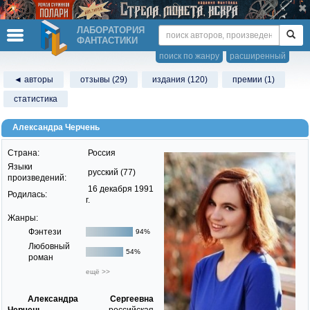
ЛАБОРАТОРИЯ
ФАНТАСТИКИ
поиск по жанру
расширенный
◄ авторы
отзывы (29)
издания (120)
премии (1)
статистика
Александра Черчень
Страна:
Россия
Языки
русский (77)
произведений:
16 декабря 1991
Родилась:
г.
Жанры:
Фэнтези
94%
Любовный
54%
роман
ещё >>
Александра Сергеевна