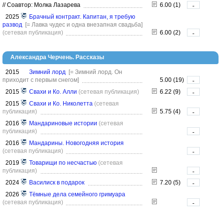
//
Соавтор: Молка Лазарева
6.00 (1)
-
2025
Брачный контракт. Капитан, я требую
развод
[= Лавка чудес и одна внезапная свадьба]
(сетевая публикация)
6.00 (2)
-
Александра Черчень. Рассказы
2015
Зимний лорд
[= Зимний лорд. Он
приходит с первым снегом]
5.00 (19)
-
2015
Свахи и Ко. Алли
(сетевая публикация)
6.22 (9)
-
2015
Свахи и Ко. Николетта
(сетевая
публикация)
5.75 (4)
-
2016
Мандариновые истории
(сетевая
публикация)
-
2016
Мандарины. Новогодняя история
(сетевая публикация)
-
2019
Товарищи по несчастью
(сетевая
публикация)
-
2024
Василиск в подарок
7.20 (5)
-
2026
Тёмные дела семейного гримуара
(сетевая публикация)
-