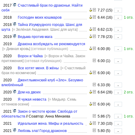
2017
Счастливый брак по-драконьи. Найти
себя
7.27 (15)
-
2018
Господин моих кошмаров
6.44 (16)
1 отз.
-
2018
Тайна Изумрудного города. Шанс для
шута
[= Зелёная Академия. Шанс для шута]
6.62 (13)
-
2019
Ведьма против мага
7.78 (23)
-
2019
Дракона возбуждать не рекомендуется
[= Дивная кровь]
(сетевая публикация)
6.00 (8)
1 отз.
-
2020
Ворон и Чайка
[= Ворон и Чайка. Закон
притяжения]
(сетевая публикация)
6.00 (1)
-
2020
Все хотят меня. В жёны
[= Счастливый
брак по-космически]
6.00 (4)
-
2020
Джентльменский клуб «Зло». Безумно
влюблённый
6.33 (9)
-
2020
Дом на двоих
6.64 (28)
2 отз.
-
2020
Я чужая невеста
[= Мидьяр. Семь
оттенков осени]
6.00 (4)
-
2021
Закон о чистоте крови. Свобода от
обязательств
//
Соавтор: Анна Минаева
5.86 (7)
1 отз.
-
2021
Идеальная жена. Мифы и реальность
7.30 (10)
-
2021
Любовь зла! Город драконов
5.80 (5)
-