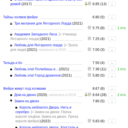
домой
(2017)
6.85 (13)
-
Тайны холмов фейри
6.80 (5)
-
Три желания для Янтарного Лорда
(2021)
5.75 (8)
1 отз.
-
Академия Западного Леса
[= Ученица
Янтарного лорда]
(2021)
7.25 (4)
-
Любовь для Янтарного лорда
[= Тропа
для леди]
(2021)
, написано в 2020
7.00 (3)
-
Тильда и Ко
7.50 (4)
-
Любовь зла! Полюбишь и...
(2021)
7.36 (11)
1 отз.
-
Любовь зла! Город драконов
(2021)
5.80 (5)
-
Фейри живут под холмами
8.67 (6)
-
Дом на двоих
(2020)
, написано в 2019
6.64 (28)
2 отз.
-
Замок на двоих
7.80 (5)
-
Король неблагого Двора. Нить и
серебро
[= Замок на двоих. Пряха
короля эльфов; Замок на двоих. Пряха
короля фейри]
(2022)
5.83 (6)
-
Король неблагого двора. Хрусталь и