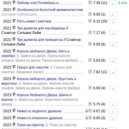
2021
Любовь зла! Полюбишь и...
7.36 (11)
1 отз.
-
2021
Особенности болотной криминалистики
(сетевая публикация)
9.00 (1)
-
2021
Пять невест ректора
8.15 (20)
-
2021
Три дьявола для наследницы
//
Соавтор: Сильвия Лайм
7.17 (6)
-
2021
Три дьявола для принцессы
//
Соавтор:
Сильвия Лайм
6.50 (8)
-
2022
Король неблагого Двора. Нить и
серебро
[= Замок на двоих. Пряха короля
эльфов; Замок на двоих. Пряха короля фейри]
5.83 (6)
-
2023
Герцог для сиротки
[= Герцог для
сиротки. Академия магии]
7.82 (11)
-
2023
Король неблагого двора. Хрусталь и
веретено
[= Замок на двоих. Любовь короля
эльфов; Замок на двоих. Любовь короля фейри]
6.00 (4)
-
2023
Король Неблагого Двора. Шипы и
корона
[= Замок на двоих. Королева неблагого
двора]
5.75 (4)
-
2023
Невеста ледяного дракона
6.67 (6)
-
2023
Невеста огненного дракона
8.00 (3)
-
2023
Пари на сиротку
[= Пари на сиротку.