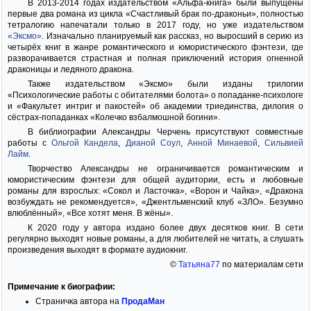
В 2013-2014 годах издательством «Альфа-книга» были выпущены
первые два романа из цикла «Счастливый брак по-драконьи», полностью
тетралогию напечатали только в 2017 году, но уже издательством
«Эксмо»
. Изначально планируемый как рассказ, но выросший в серию из
четырёх книг в жанре романтического и юмористического фэнтези, где
разворачивается страстная и полная приключений история огненной
драконицы и ледяного дракона.
Также издательством «Эксмо» были изданы трилогии
«Психологические работы с обитателями болота» о попаданке-психологе
и «Факультет интриг и пакостей» об академии триединства, дилогия о
сёстрах-попаданках «Колечко взбалмошной богини».
В библиографии Александры Черчень присутствуют совместные
работы с
Ольгой Кандела
,
Дианой Соул
,
Анной Минаевой
,
Сильвией
Лайм
.
Творчество Александры не ограничивается романтическим и
юмористическим фэнтези для общей аудитории, есть и любовные
романы для взрослых: «Сокол и Ласточка», «Ворон и Чайка», «Дракона
возбуждать не рекомендуется», «Джентльменский клуб «ЗЛО». Безумно
влюблённый», «Все хотят меня. В жёны».
К 2020 году у автора издано более двух десятков книг. В сети
регулярно выходят новые романы, а для любителей не читать, а слушать
произведения выходят в формате аудиокниг.
©
Татьяна77
по материалам сети
Примечание к биографии:
Страничка автора на
ПродаМан