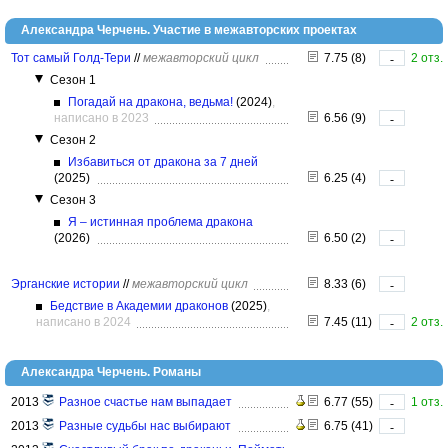
Александра Черчень. Участие в межавторских проектах
Тот самый Голд-Тери
//
межавторский цикл
7.75 (8)
2 отз.
-
Сезон 1
Погадай на дракона, ведьма!
(2024)
,
написано в 2023
6.56 (9)
-
Сезон 2
Избавиться от дракона за 7 дней
(2025)
6.25 (4)
-
Сезон 3
Я – истинная проблема дракона
(2026)
6.50 (2)
-
Эрганские истории
//
межавторский цикл
8.33 (6)
-
Бедствие в Академии драконов
(2025)
,
написано в 2024
7.45 (11)
2 отз.
-
Александра Черчень. Романы
2013
Разное счастье нам выпадает
6.77 (55)
1 отз.
-
2013
Разные судьбы нас выбирают
6.75 (41)
-