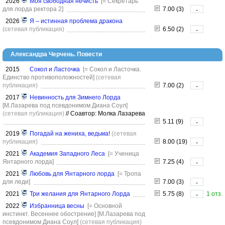
2026
Моя свободная нечисть
[= Секретарь
для лорда ректора 2]
7.00 (3)
-
2026
Я – истинная проблема дракона
(сетевая публикация)
6.50 (2)
-
Александра Черчень. Повести
2015
Сокол и Ласточка
[= Сокол и Ласточка.
Единство противоположностей]
(сетевая
публикация)
7.00 (2)
-
2017
Невинность для Зимнего Лорда
[М.Лазарева под псевдонимом Диана Соул]
(сетевая публикация)
//
Соавтор: Молка Лазарева
5.11 (9)
-
2019
Погадай на жениха, ведьма!
(сетевая
публикация)
8.00 (19)
-
2021
Академия Западного Леса
[= Ученица
Янтарного лорда]
7.25 (4)
-
2021
Любовь для Янтарного лорда
[= Тропа
для леди]
7.00 (3)
-
2021
Три желания для Янтарного Лорда
5.75 (8)
1 отз.
-
2022
Избранница весны
[= Основной
инстинкт. Весеннее обострение]
[М.Лазарева под
псевдонимом Диана Соул]
(сетевая публикация)