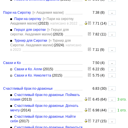
Пари на Сиротку
[= Академия магии]
7.38 (8)
-
Пари на сиротку
[= Пари на сиротку.
Академия магии]
(2023)
, написано в 2022
7.71 (14)
-
Герцог для сиротки
[= Герцог для
сиротки. Академия магии]
(2023)
7.82 (11)
-
Турнир для Сиротки
[= Турнир для
Сиротки. Академия магии]
(2024)
, написано
в 2023
7.11 (9)
-
Свахи и Ко
7.50 (4)
-
Свахи и Ко. Алли
(2015)
6.22 (9)
-
Свахи и Ко. Николетта
(2015)
5.75 (4)
-
Счастливый брак по-драконьи
6.83 (30)
-
Счастливый брак по-драконьи. Поймать
пламя
(2013)
6.45 (64)
3 отз.
-
Счастливый брак по-драконьи. Догнать
мечту
(2014)
6.98 (44)
1 отз.
-
Счастливый брак по-драконьи. Найти
себя
(2017)
7.27 (15)
-
Счастливый брак по-драконьи. Вернуться