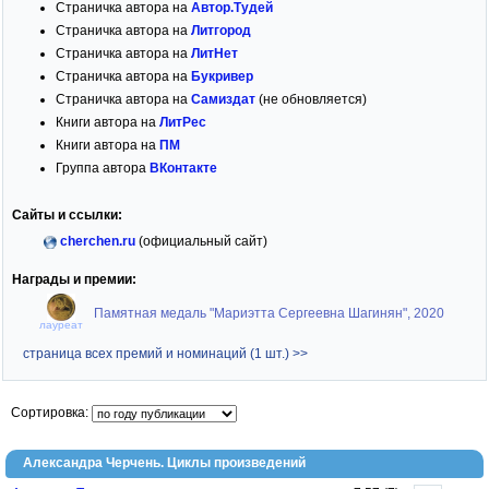
Страничка автора на
Автор.Тудей
Страничка автора на
Литгород
Страничка автора на
ЛитНет
Страничка автора на
Букривер
Страничка автора на
Самиздат
(не обновляется)
Книги автора на
ЛитРес
Книги автора на
ПМ
Группа автора
ВКонтакте
Сайты и ссылки:
cherchen.ru
(официальный сайт)
Награды и премии:
Памятная медаль "Мариэтта Сергеевна Шагинян", 2020
лауреат
страница всех премий и номинаций (1 шт.) >>
Сортировка:
Александра Черчень. Циклы произведений