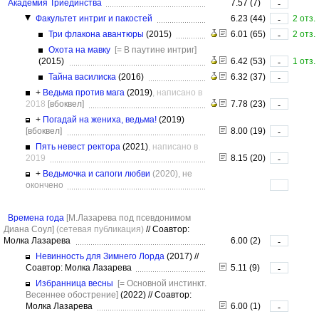
Академия Триединства
7.57 (7)
-
Факультет интриг и пакостей
6.23 (44)
2 отз.
-
Три флакона авантюры
(2015)
6.01 (65)
2 отз.
-
Охота на мавку
[= В паутине интриг]
(2015)
6.42 (53)
1 отз.
-
Тайна василиска
(2016)
6.32 (37)
-
+
Ведьма против мага
(2019)
, написано в
2018
[вбоквел]
7.78 (23)
-
+
Погадай на жениха, ведьма!
(2019)
[вбоквел]
8.00 (19)
-
Пять невест ректора
(2021)
, написано в
2019
8.15 (20)
-
+
Ведьмочка и сапоги любви
(2020), не
окончено
Времена года
[М.Лазарева под псевдонимом
Диана Соул]
(сетевая публикация)
//
Соавтор:
Молка Лазарева
6.00 (2)
-
Невинность для Зимнего Лорда
(2017)
//
Соавтор: Молка Лазарева
5.11 (9)
-
Избранница весны
[= Основной инстинкт.
Весеннее обострение]
(2022)
//
Соавтор:
Молка Лазарева
6.00 (1)
-