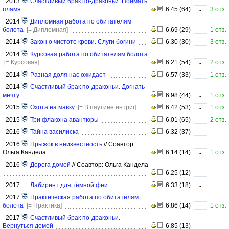
2013
Счастливый брак по-драконьи. Поймать
пламя
6.45 (64)
3 отз.
-
2014
Дипломная работа по обитателям
болота
[= Дипломная]
6.69 (29)
1 отз.
-
2014
Закон о чистоте крови. Слуги богини
6.30 (30)
3 отз.
-
2014
Курсовая работа по обитателям болота
[= Курсовая]
6.21 (54)
2 отз.
-
2014
Разная доля нас ожидает
6.57 (33)
1 отз.
-
2014
Счастливый брак по-драконьи. Догнать
мечту
6.98 (44)
1 отз.
-
2015
Охота на мавку
[= В паутине интриг]
6.42 (53)
1 отз.
-
2015
Три флакона авантюры
6.01 (65)
2 отз.
-
2016
Тайна василиска
6.32 (37)
-
2016
Прыжок в неизвестность
//
Соавтор:
Ольга Кандела
6.14 (14)
1 отз.
-
2016
Дорога домой
//
Соавтор: Ольга Кандела
6.25 (12)
-
2017
Лабиринт для тёмной феи
6.33 (18)
-
2017
Практическая работа по обитателям
болота
[= Практика]
6.86 (14)
1 отз.
-
2017
Счастливый брак по-драконьи.
Вернуться домой
6.85 (13)
-