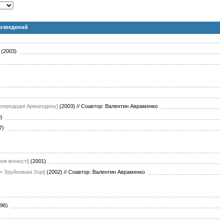
изведений
(2003)
апередодні Армагедону]
(2003)
//
Соавтор: Валентин Авраменко
0)
07)
ня вічності]
(2001)
[= Зруйнованi Зорi]
(2002)
//
Соавтор: Валентин Авраменко
996)