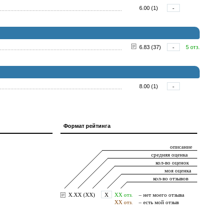
6.00 (1)
-
6.83 (37)
-
5 отз.
8.00 (1)
-
Формат рейтинга