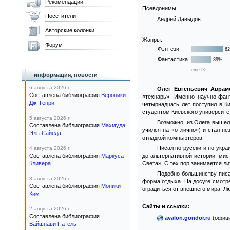
Рекомендации
Псевдонимы:
Посетители
Андрей Давыдов
Авторские колонки
Жанры:
Форум
Фэнтези
6
Фантастика
39%
ещё >>
информация, новости
6 августа 2026 г.
Олег Евгеньевич Аврам
Составлена библиография
Вероники
«технарь». Именно научно-фан
Дж. Генри
четырнадцать лет поступил в К
студентом Киевского университе
5 августа 2026 г.
Возможно, из Олега вышел 
Составлена библиография
Махмуда
учился на «отлично») и стал не
Эль-Сайеда
отладкой компьютеров.
Писал по-русски и по-укра
4 августа 2026 г.
Составлена библиография
Маркуса
до альтернативной истории, мис
Кливера
Света». С тех пор занимается л
Подобно большинству писат
3 августа 2026 г.
форма отдыха. На досуге смотре
Составлена библиография
Моники
оградиться от внешнего мира. Люб
Ким
Сайты и ссылки:
2 августа 2026 г.
Составлена библиография
avalon.gondor.ru
(офици
Вайшнави Патель