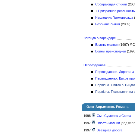
Собирающая стихии
(20
+
Призрачная реальность
Наследник Громовержца
Резонанс бытия
(2009)
Легенда о Карсидаре
Власть молнии
(1997)
//
С
Воины преисподней
(199
Первозданная
Первозданная. Дорога на
Первозданная. Вихрь про
Первісна. Світло в Тиндая
Первісна. Полювання на 
Олег Авраменко. Романы
1996
Сын Сумерек и Света
1997
Власть молнии
[под псе
1997
Звёздная дорога