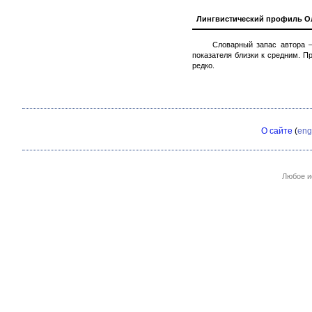
Лингвистический профиль О
Словарный запас автора —
показателя близки к средним. П
редко.
О сайте
(
eng
Любое и