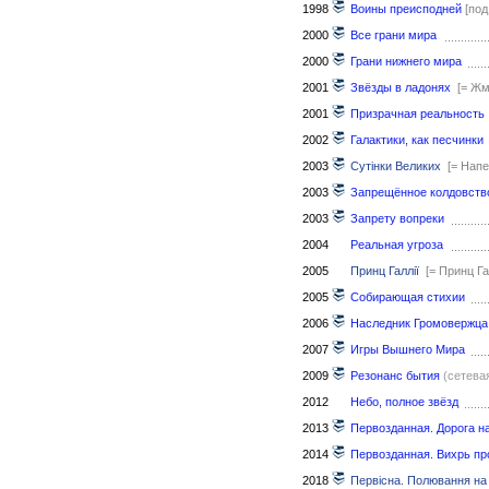
1998
Воины преисподней
[по
2000
Все грани мира
2000
Грани нижнего мира
2001
Звёзды в ладонях
[= Жм
2001
Призрачная реальность
2002
Галактики, как песчинки
2003
Сутінки Великих
[= Нап
2003
Запрещённое колдовств
2003
Запрету вопреки
2004
Реальная угроза
2005
Принц Галлії
[= Принц Г
2005
Собирающая стихии
2006
Наследник Громовержца
2007
Игры Вышнего Мира
2009
Резонанс бытия
(сетева
2012
Небо, полное звёзд
2013
Первозданная. Дорога н
2014
Первозданная. Вихрь пр
2018
Первісна. Полювання на