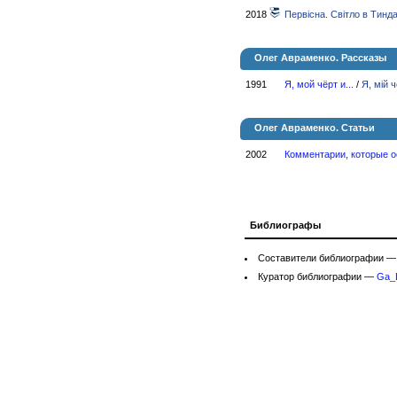
2018
Первісна. Світло в Тинда
Олег Авраменко. Рассказы
1991
Я, мой чёрт и...
/
Я, мій чо
Олег Авраменко. Статьи
2002
Комментарии, которые ос
Библиографы
Составители библиографии 
Куратор библиографии —
Ga_