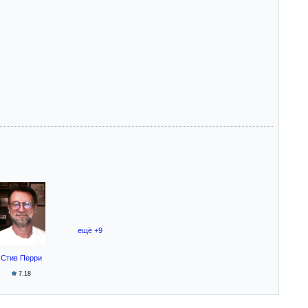
ещё +9
Стив Перри
7.18