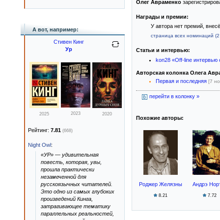
Олег Авраменко
зарегистриров
Награды и премии:
У автора нет премий, внес
А вот, например:
страница всех номинаций (2 
Стивен Кинг
Ур
Статьи и интервью:
kon28 «Off-line интервь
Авторская колонка Олега Авр
Первая и последняя
[7 но
перейти в колонку »
2023
2025
2020
Похожие авторы:
Рейтинг:
7.81
(668)
Night Owl
:
«УР» — удивительная
повесть, которая, увы,
прошла практически
незамеченной для
Роджер Желязны
Андрэ Нор
русскоязычных читателей.
Это одно из самых глубоких
8.21
7.72
произведений Кинга,
затрагивающее тематику
параллельных реальностей,