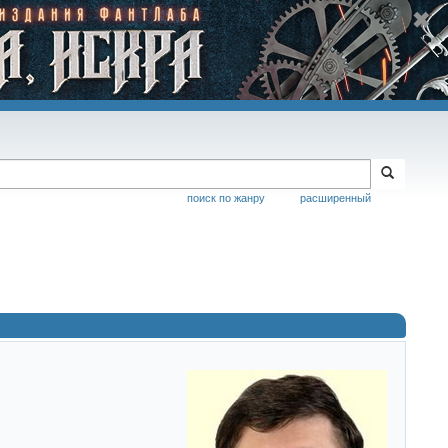
поиск по жанру
расширенный