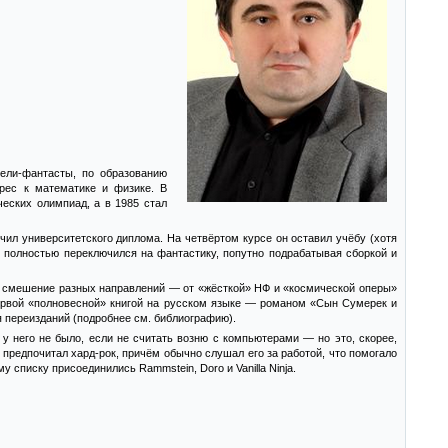
тели-фантасты, по образованию
ерес к математике и физике. В
еских олимпиад, а в 1985 стал
чил университетского диплома. На четвёртом курсе он оставил учёбу (хотя
и полностью переключился на фантастику, попутно подрабатывая сборкой и
ов смешение разных направлений — от «жёсткой» НФ и «космической оперы»
 первой «полновесной» книгой на русском языке — романом «Сын Сумерек и
я переизданий (подробнее см. библиографию).
у него не было, если не считать возню с компьютерами — но это, скорее,
предпочитал хард-рок, причём обычно слушал его за работой, что помогало
у списку присоединились Rammstein, Doro и Vanilla Ninja.