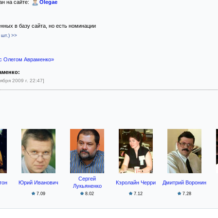
ан на сайте:
Olegae
ённых в базу сайта, но есть номинации
шт.) >>
ю с Олегом Авраменко»
аменко:
ября 2009 г. 22:47]
Сергей
тон
Юрий Иванович
Кэролайн Черри
Дмитрий Воронин
Лукьяненко
7.09
8.02
7.12
7.28