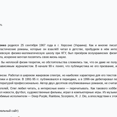
2%
енко
родился 25 сентября 1967 года в г. Херсоне (Украина). Как и многие писа
тастические романы, которые он взахлёб читал в детстве, пробудили в нём инт
иевскую физико-математическую школу при КГУ, был призёром всеукраинских физич
та, искренне мечтая посвятить свою жизнь науке.
бы неплохой физик-теоретик, но обстоятельства сложились так, что он даже не полу
зависимым журналистом. В начале 90-х понял, что публицистика не его призвание, 
ински. Работал в широком жанровом спектре, но наиболее характерно для его текст
тики и фэнтези. В 1991-95 гг. публиковался в периодике, а в 1996-ом дебютировал
итературой профессионально. Автор двух десятков опубликованных романов, не счита
елей, Олег любил читать, а интересные книги — перечитывать. Как такового хобби 
л новости, футбол, художественные фильмы, играл в компьютерные игры. Из музыки 
имые исполнители — Deep Purple, Rainbow, Scorpions, R. J. Dio, а впоследствии к этом
альный сайт)