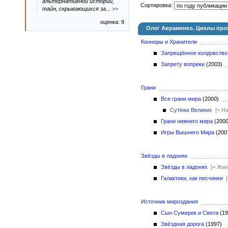
альтернативной истории,
Сортировка:
тайн, скрывающихся за
...
>>
оценка: 9
Олег Авраменко. Циклы про
Конноры и Хранители
Запрещённое колдовство
Запрету вопреки
(2003)
Грани
Все грани мира
(2000)
Сутінки Великих
[= Н
Грани нижнего мира
(200
Игры Вышнего Мира
(20
Звёзды в ладонях
Звёзды в ладонях
[= Жме
Галактики, как песчинки
Источник мироздания
Сын Сумерек и Света
(1
Звёздная дорога
(1997)