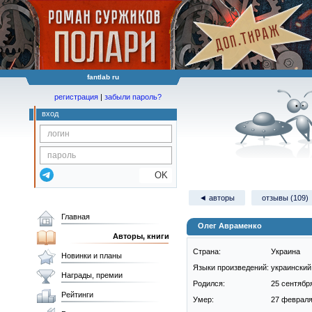
fantlab ru
регистрация
|
забыли пароль?
вход
OK
◄ авторы
отзывы (109)
Главная
Олег Авраменко
Авторы, книги
Страна:
Украина
Новинки и планы
Языки произведений:
украинский 
Награды, премии
Родился:
25 сентября
Рейтинги
Умер:
27 февраля 