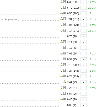
6.38 (69)
-
1 отз.
6.70 (211)
-
10 отз.
6.55 (183)
-
5 отз.
нтин Авраменко]
7.34 (312)
-
7 отз.
7.07 (121)
-
4 отз.
7.14 (270)
-
12 отз.
6.75 (28)
-
7.14 (60)
-
7.11 (43)
-
7.06 (68)
-
7 отз.
6.39 (45)
-
2 отз.
7.15 (200)
-
2 отз.
7.24 (146)
-
2 отз.
6.74 (115)
-
1 отз.
7.44 (73)
-
1 отз.
7.23 (84)
-
7 отз.
6.54 (26)
-
6.40 (20)
-
6.00 (1)
-