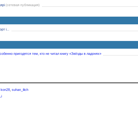
ярі
(сетевая публикация)
рт і...
обенно пригодятся тем, кто не читал книгу «Звёзды в ладонях»
—
kon28
,
suhan_ilich
Li