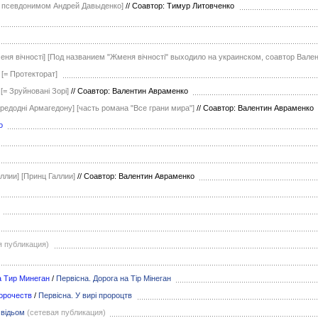
д псевдонимом Андрей Давыденко]
//
Соавтор: Тимур Литовченко
еня вічності]
[Под названием "Жменя вічності" выходило на украинском, соавтор Вале
[= Протекторат]
[= Зруйнованi Зорi]
//
Соавтор: Валентин Авраменко
ередодні Армагедону]
[часть романа "Все грани мира"]
//
Соавтор: Валентин Авраменко
о
аллии]
[Принц Галлии]
//
Соавтор: Валентин Авраменко
я публикация)
а Тир Минеган
/
Первісна. Дорога на Тір Мінеган
орочеств
/
Первісна. У вирі пророцтв
 відьом
(сетевая публикация)