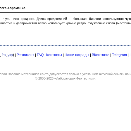
лега Авраменко
 чуть ниже среднего. Длина предложений — большая. Диалоги используются чуть
ричастия и деепричастия автор использует крайне редко. Служебные слова (местоим
,
fra
,
укр
) |
Регламент
|
FAQ
|
Контакты
|
Наши награды
|
ВКонтакте
|
Telegram
|
спользование материалов сайта допускается только с указанием активной ссылки на и
© 2005-2026
«Лаборатория Фантастики»
.