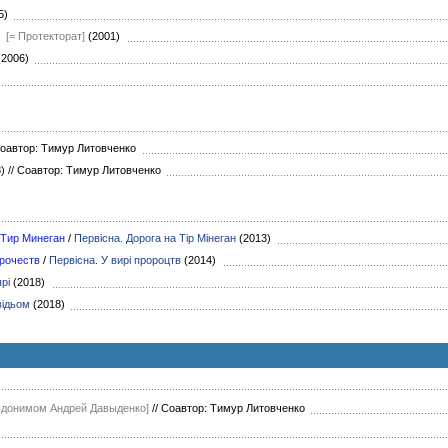
05)
[= Протекторат]
(2001)
(2006)
оавтор: Тимур Литовченко
8)
//
Соавтор: Тимур Литовченко
 Тир Минеган
/
Первісна. Дорога на Тір Мінеган
(2013)
рочеств
/
Первісна. У вирі пророцтв
(2014)
рі
(2018)
відьом
(2018)
вдонимом Андрей Давыденко]
//
Соавтор: Тимур Литовченко