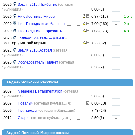
2020
Земля 2115. Прибытие
(сетевая
публикация)
8.00 (1)
-
2020
Ник. Лестница Миров
6.87 (116)
1 отз.
-
2020
Ник. Преодолевая барьеры
7.00 (160)
2 отз.
-
2020
Ник. Раздвигая горизонты
7.08 (173)
4 отз.
-
2020
Толлеус. Учитель — ученик
//
Соавтор: Дмитрий Коркин
7.22 (32)
-
2021
Земля 2115. Астрал
(сетевая
публикация)
8.00 (1)
-
2025
Исследователь Планет
(сетевая
публикация)
6.56 (9)
-
Анджей Ясинский. Рассказы
2009
Memories Defragmentation
(сетевая
публикация)
5.83 (6)
-
2009
Потапыч
(сетевая публикация)
6.60 (10)
-
2009
Принцессы
(сетевая публикация)
7.43 (14)
-
2013
Старик
(сетевая публикация)
8.50 (6)
-
Анджей Ясинский. Микрорассказы