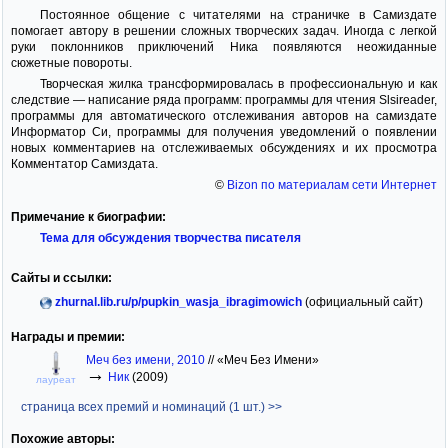
Постоянное общение с читателями на страничке в Самиздате
помогает автору в решении сложных творческих задач. Иногда с легкой
руки поклонников приключений Ника появляются неожиданные
сюжетные повороты.
Творческая жилка трансформировалась в профессиональную и как
следствие — написание ряда программ: программы для чтения Slsireader,
программы для автоматического отслеживания авторов на самиздате
Информатор Си, программы для получения уведомлений о появлении
новых комментариев на отслеживаемых обсуждениях и их просмотра
Комментатор Самиздата.
©
Bizon по материалам сети Интернет
Примечание к биографии:
Тема для обсуждения творчества писателя
Сайты и ссылки:
zhurnal.lib.ru/p/pupkin_wasja_ibragimowich
(официальный сайт)
Награды и премии:
Меч без имени, 2010
//
«Меч Без Имени»
→
Ник
(2009)
лауреат
страница всех премий и номинаций (1 шт.) >>
Похожие авторы: