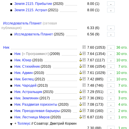
Земля 2115. Прибытие
(2020)
8.00 (1)
-
Земля 2115. Астрал
(2021)
8.00 (1)
-
Исследователь Планет
(сетевая
публикация)
6.33 (6)
-
Исследователь Планет
(2025)
6.56 (9)
-
Ник
7.60 (1053)
36 отз.
-
Ник
[= Программист]
(2009)
7.64 (1354)
30 отз.
-
Ник. Юзер
(2010)
7.67 (1117)
10 отз.
-
Ник. Стихийник
(2010)
7.66 (1054)
7 отз.
-
Ник. Админ
(2010)
7.61 (1029)
10 отз.
-
Ник. Беглец
(2012)
7.42 (885)
10 отз.
-
Ник. Чародей
(2013)
7.48 (746)
7 отз.
-
Ник. Астральщик
(2015)
7.29 (551)
9 отз.
-
Ник. Землянин
(2017)
7.36 (391)
3 отз.
-
Ник. Раздвигая горизонты
(2020)
7.08 (173)
4 отз.
-
Ник. Преодолевая барьеры
(2020)
7.00 (160)
2 отз.
-
Ник. Лестница Миров
(2020)
6.87 (116)
1 отз.
-
+
Толлеус
//
Соавтор: Дмитрий Коркин
7.30 (88)
1 отз.
-