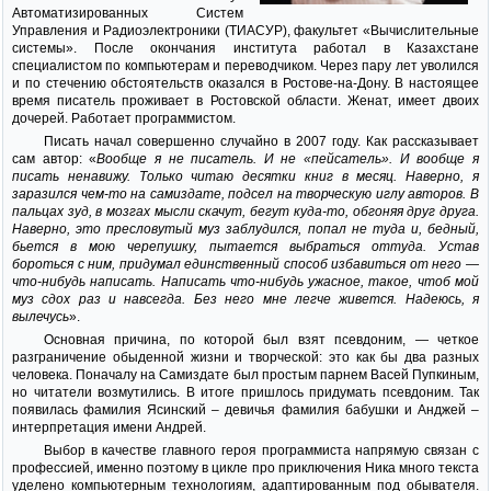
Автоматизированных Систем
Управления и Радиоэлектроники (ТИАСУР), факультет «Вычислительные
системы». После окончания института работал в Казахстане
специалистом по компьютерам и переводчиком. Через пару лет уволился
и по стечению обстоятельств оказался в Ростове-на-Дону. В настоящее
время писатель проживает в Ростовской области. Женат, имеет двоих
дочерей. Работает программистом.
Писать начал совершенно случайно в 2007 году. Как рассказывает
сам автор: «
Вообще я не писатель. И не «пейсатель». И вообще я
писать ненавижу. Только читаю десятки книг в месяц. Наверно, я
заразился чем-то на самиздате, подсел на творческую иглу авторов. В
пальцах зуд, в мозгах мысли скачут, бегут куда-то, обгоняя друг друга.
Наверно, это пресловутый муз заблудился, попал не туда и, бедный,
бьется в мою черепушку, пытается выбраться оттуда. Устав
бороться с ним, придумал единственный способ избавиться от него —
что-нибудь написать. Написать что-нибудь ужасное, такое, чтоб мой
муз сдох раз и навсегда. Без него мне легче живется. Надеюсь, я
вылечусь
».
Основная причина, по которой был взят псевдоним, — четкое
разграничение обыденной жизни и творческой: это как бы два разных
человека. Поначалу на Самиздате был простым парнем Васей Пупкиным,
но читатели возмутились. В итоге пришлось придумать псевдоним. Так
появилась фамилия Ясинский – девичья фамилия бабушки и Анджей –
интерпретация имени Андрей.
Выбор в качестве главного героя программиста напрямую связан с
профессией, именно поэтому в цикле про приключения Ника много текста
уделено компьютерным технологиям, адаптированным под обывателя.