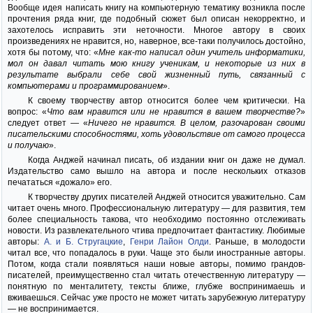
Вообще идея написать книгу на компьютерную тематику возникла после
прочтения ряда книг, где подобный сюжет был описан некорректно, и
захотелось исправить эти неточности. Многое автору в своих
произведениях не нравится, но, наверное, все-таки получилось достойно,
хотя бы потому, что: «
Мне как-то написал один учитель информатики,
мол он давал читать мою книгу ученикам, и некоторые из них в
результате выбрали себе свой жизненный путь, связанный с
компьютерами и программированием
».
К своему творчеству автор относится более чем критически. На
вопрос: «
Что вам нравится или не нравится в вашем творчестве?
»
следует ответ — «
Ничего не нравится. В целом, разочарован своими
писательскими способностями, хоть удовольствие от самого процесса
и получаю
».
Когда Анджей начинал писать, об издании книг он даже не думал.
Издательство само вышло на автора и после нескольких отказов
печататься «дожало» его.
К творчеству других писателей Анджей относится уважительно. Сам
читает очень много. Профессиональную литературу — для развития, тем
более специальность такова, что необходимо постоянно отслеживать
новости. Из развлекательного чтива предпочитает фантастику. Любимые
авторы:
А. и Б. Стругацкие
,
Генри Лайон Олди
. Раньше, в молодости
читал все, что попадалось в руки. Чаще это были иностранные авторы.
Потом, когда стали появляться наши новые авторы, помимо грандов-
писателей, преимущественно стал читать отечественную литературу —
понятную по менталитету, тексты ближе, глубже воспринимаешь и
вживаешься. Сейчас уже просто не может читать зарубежную литературу
— не воспринимается.