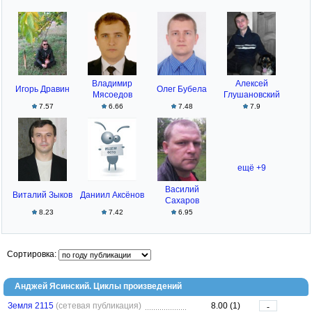
Владимир
Алексей
Игорь Дравин
Олег Бубела
Мясоедов
Глушановский
7.57
6.66
7.48
7.9
ещё +9
Василий
Виталий Зыков
Даниил Аксёнов
Сахаров
8.23
7.42
6.95
Сортировка:
Анджей Ясинский. Циклы произведений
Земля 2115
(сетевая публикация)
8.00 (1)
-