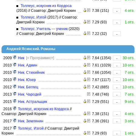
Толлеус, искусник из Кордоса
(2016)
//
Соавтор: Дмитрий Коркин
7.38 (151)
4 отз.
-
Толлеус. Изгой
(2017)
//
Соавтор:
Дмитрий Коркин
7.29 (93)
1 отз.
-
Толлеус. Учитель — ученик
(2020)
//
Соавтор: Дмитрий Коркин
7.22 (32)
-
Анджей Ясинский. Романы
2009
Ник
[= Программист]
7.64 (1354)
30 отз.
-
2010
Ник. Админ
7.61 (1029)
10 отз.
-
2010
Ник. Стихийник
7.66 (1054)
7 отз.
-
2010
Ник. Юзер
7.67 (1117)
10 отз.
-
2012
Ник. Беглец
7.42 (885)
10 отз.
-
2013
Ник. Чародей
7.48 (746)
7 отз.
-
2015
Ник. Астральщик
7.29 (551)
9 отз.
-
2016
Толлеус, искусник из Кордоса
//
Соавтор: Дмитрий Коркин
7.38 (151)
4 отз.
-
2017
Ник. Землянин
7.36 (391)
3 отз.
-
2017
Толлеус. Изгой
//
Соавтор: Дмитрий
Коркин
7.29 (93)
1 отз.
-