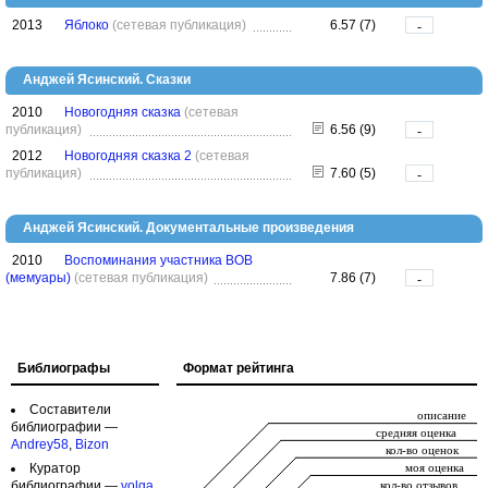
2013
Яблоко
(сетевая публикация)
6.57 (7)
-
Анджей Ясинский. Сказки
2010
Новогодняя сказка
(сетевая
публикация)
6.56 (9)
-
2012
Новогодняя сказка 2
(сетевая
публикация)
7.60 (5)
-
Анджей Ясинский. Документальные произведения
2010
Воспоминания участника ВОВ
(мемуары)
(сетевая публикация)
7.86 (7)
-
Библиографы
Формат рейтинга
Составители
библиографии —
Andrey58
,
Bizon
Куратор
библиографии —
volga