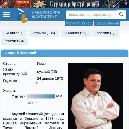
ЛАБОРАТОРИЯ
ФАНТАСТИКИ
поиск по жанру
расширенный
◄ авторы
отзывы (135)
издания (22)
премии (1)
статистика
Анджей Ясинский
Страна:
Россия
Языки
русский (25)
произведений:
24 апреля 1973
Родился:
г.
Жанры:
Фэнтези
96%
ещё >>
Анджей Ясинский
(псевдоним)
родился в Фергане в 1973 году.
Высшее образование получал в
Томске: Томский Институт