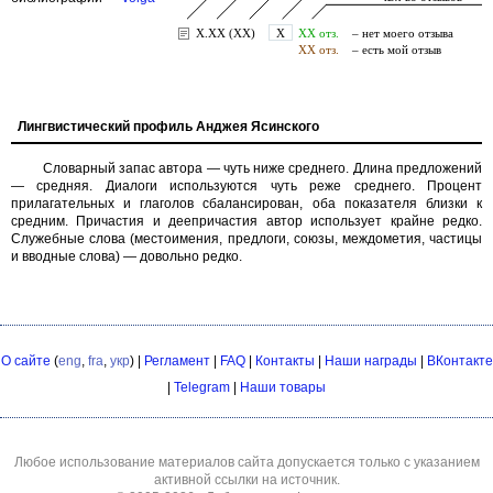
Лингвистический профиль Анджея Ясинского
Словарный запас автора — чуть ниже среднего. Длина предложений
— средняя. Диалоги используются чуть реже среднего. Процент
прилагательных и глаголов сбалансирован, оба показателя близки к
средним. Причастия и деепричастия автор использует крайне редко.
Служебные слова (местоимения, предлоги, союзы, междометия, частицы
и вводные слова) — довольно редко.
О сайте
(
eng
,
fra
,
укр
) |
Регламент
|
FAQ
|
Контакты
|
Наши награды
|
ВКонтакте
|
Telegram
|
Наши товары
Любое использование материалов сайта допускается только с указанием
активной ссылки на источник.