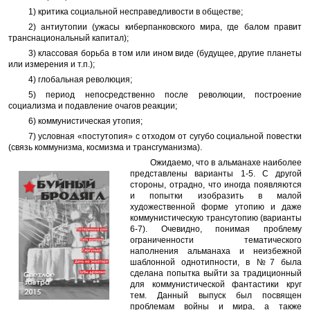
1) критика социальной несправедливости в обществе;
2) антиутопии (ужасы киберпанковского мира, где балом правит
транснациональный капитал);
3) классовая борьба в том или ином виде (будущее, другие планеты
или измерения и т.п.);
4) глобальная революция;
5) период непосредственно после революции, построение
социализма и подавление очагов реакции;
6) коммунистическая утопия;
7) условная «постутопия» с отходом от сугубо социальной повестки
(связь коммунизма, космизма и трансгуманизма).
Ожидаемо, что в альманахе наиболее
представлены варианты 1-5. С другой
стороны, отрадно, что иногда появляются
и попытки изобразить в малой
художественной форме утопию и даже
коммунистическую трансутопию (варианты
6-7). Очевидно, понимая проблему
ограниченности тематического
наполнения альманаха и неизбежной
шаблонной однотипности, в №7 была
сделана попытка выйти за традиционный
для коммунистической фантастики круг
тем. Данный выпуск был посвящен
проблемам войны и мира, а также