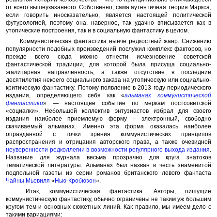
от всего вышеуказанного. Собственно, сама аутентичная теория Маркса,
если говорить иносказательно, является настоящей политической
футурологией, поэтому она, наверное, так удачно вписывается как в
утопические построения, так и в социальную фантастику в целом.
Коммунистическая фантастика нынче редкостный жанр. Снижению
популярности подобных произведений послужил комплекс факторов, но
прежде всего сюда можно отнести исчезновение советской
фантастической традиции, для которой была присуща социально-
эгалитарная направленность, а также отсутствие в последние
десятилетия некоего социального заказа на утопическую или социально-
критическую фантастику. Потому появление в 2013 году периодического
издания, определяющего себя как «
альманах коммунистической
фантастики
» — настоящее событие по меркам постсоветской
«социалки». Небольшой коллектив энтузиастов избрал для своего
издания наиболее приемлемую форму – электронный, свободно
скачиваемый альманах. Именно эта форма оказалась наиболее
оправданной с точки зрения коммунистических принципов
распространения и отрицания авторского права, а также очевидной
неуверенности редколлегии в возможности регулярного выхода издания
.
Название для журнала весьма прозрачно для круга знатоков
тематической литературы. Альманах был назван в честь знаменитой
подпольной газеты из серии романов британского левого фантаста
Чайны Мьевиля
«
Нью-Кробюзон
».
…Итак, коммунистическая фантастика. Авторы, пишущие
коммунистическую фантастику, обычно ограничены не таким уж большим
кругом тем и основных сюжетных линий. Как правило, мы имеем дело с
такими вариациями: