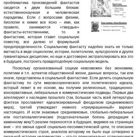
проблематика произведений фантастов
сводится к двум большим блокам:
естественнонаучная и человеческая
парадигмы. Если с вопросами физики,
биологии и химии все ясно – ими, как
правило, занимаются «твердые»
фантасты-естественники, то в
фантастике, которая ставит социальную
повестку, все далеко от формульной
предопределенности. Социальному фантасту надобно знать не только
матчасть в виде социологии, истории, политологии, культурологи и других
гуманитарных дисциплин, но еще и достоверно экстраполировать все это
в будущее, построить правдоподобную социальную модель.
Поскольку организованный социум невозможен без экономики,
политики и т.п. аспектов общественной жизни, данные вопросы, так или
иначе, представлены в социальной фантастике. Если делить социальную
фантастику по сути мировоззренческого или политического идеала,
который лежит в ее основе, мы получим религиозные, традиционно-
консервативные, либеральные и коммунистические подвиды. Первые два
апеллируют к наследию прошлого (так, большая часть всей литературы
фэнтези прославляет идеализированный феодализм средневекового
мира), третий утверждает немного «приукрашенный» вариант
настоящего. И если знакомые средневековые, глобально-либеральные
или постапокалиптические (подсознательная боязнь деградации к
каменному веку?) реалии переносятся в будущее, видимое на страницах
книг – это звенья одной социально-пессимистической цепи, то описание
коммунистического строя, аналогов которому не было еще сотворено в
реальной истории человечества – что-то принципиально отличающееся