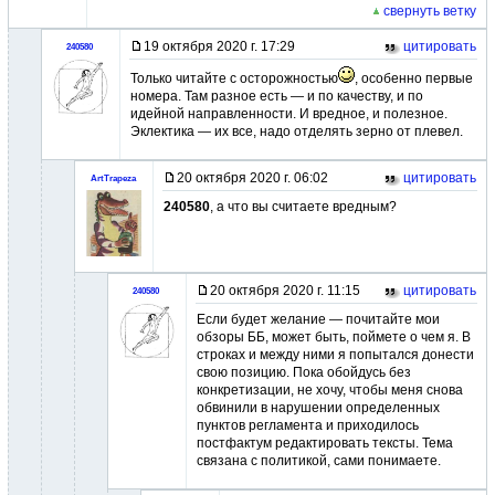
свернуть ветку
19 октября 2020 г. 17:29
цитировать
240580
Только читайте с осторожностью
, особенно первые
номера. Там разное есть — и по качеству, и по
идейной направленности. И вредное, и полезное.
Эклектика — их все, надо отделять зерно от плевел.
20 октября 2020 г. 06:02
цитировать
ArtTrapeza
240580
, а что вы считаете вредным?
20 октября 2020 г. 11:15
цитировать
240580
Если будет желание — почитайте мои
обзоры ББ, может быть, поймете о чем я. В
строках и между ними я попытался донести
свою позицию. Пока обойдусь без
конкретизации, не хочу, чтобы меня снова
обвинили в нарушении определенных
пунктов регламента и приходилось
постфактум редактировать тексты. Тема
связана с политикой, сами понимаете.