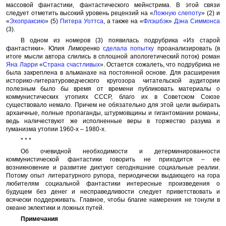
массовой фантастики, фантастического мейнстрима. В этой связи
следует отметить высокий уровень рецензий на «
Ложную слепоту
» (2) и
«
Эхопраксию
» (5)
Питера Уоттса
, а также на «
Флэшбэк
»
Дэна Симмонса
(3).
В одном из номеров (3) появилась подрубрика «Из старой
фантастики». Юлия Лиморенко
сделала попытку
проанализировать (в
итоге мысли автора слились в сплошной апологетический поток) роман
Яна Ларри
«
Страна счастливых
». Остается сожалеть, что подрубрика не
была закреплена в альманахе на постоянной основе. Для расширения
историко-литературоведческого кругозора читательской аудитории
полезным было бы время от времени публиковать материалы о
коммунистических утопиях СССР, благо их в Советском Союзе
существовало немало. Причем не обязательно для этой цели выбирать
архаичные, полные пропаганды, штурмовщины и гигантомании романы,
ведь наличествуют же исполненные веры в торжество разума и
гуманизма утопии 1960-х – 1980-х.
* * *
Об очевидной необходимости и детерминированности
коммунистической фантастики говорить не приходится – ее
возникновение и развитие диктуют сегодняшние социальные реалии.
Потому опыт литературного рупора, периодически выдающего на гора
любителям социальной фантастики интересные произведения о
будущем без денег и несправедливости следует приветствовать и
всячески поддерживать. Главное, чтобы благие намерения не тонули в
океане эклектики и ложных путей.
Примечания