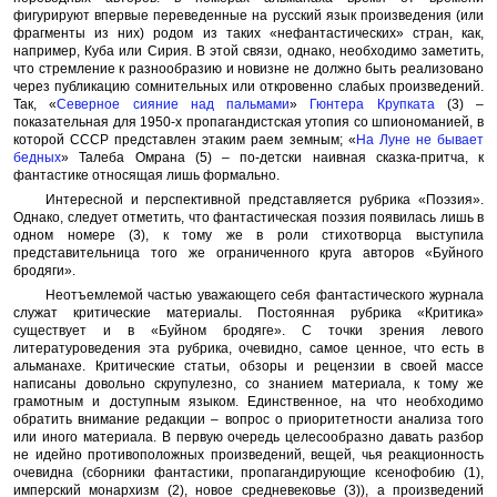
фигурируют впервые переведенные на русский язык произведения (или
фрагменты из них) родом из таких «нефантастических» стран, как,
например, Куба или Сирия. В этой связи, однако, необходимо заметить,
что стремление к разнообразию и новизне не должно быть реализовано
через публикацию сомнительных или откровенно слабых произведений.
Так, «
Северное сияние над пальмами
»
Гюнтера Крупката
(3) –
показательная для 1950-х пропагандистская утопия со шпиономанией, в
которой СССР представлен этаким раем земным; «
На Луне не бывает
бедных
» Талеба Омрана (5) – по-детски наивная сказка-притча, к
фантастике относящая лишь формально.
Интересной и перспективной представляется рубрика «Поэзия».
Однако, следует отметить, что фантастическая поэзия появилась лишь в
одном номере (3), к тому же в роли стихотворца выступила
представительница того же ограниченного круга авторов «Буйного
бродяги».
Неотъемлемой частью уважающего себя фантастического журнала
служат критические материалы. Постоянная рубрика «Критика»
существует и в «Буйном бродяге». С точки зрения левого
литературоведения эта рубрика, очевидно, самое ценное, что есть в
альманахе. Критические статьи, обзоры и рецензии в своей массе
написаны довольно скрупулезно, со знанием материала, к тому же
грамотным и доступным языком. Единственное, на что необходимо
обратить внимание редакции – вопрос о приоритетности анализа того
или иного материала. В первую очередь целесообразно давать разбор
не идейно противоположных произведений, вещей, чья реакционность
очевидна (сборники фантастики, пропагандирующие ксенофобию (1),
имперский монархизм (2), новое средневековье (3)), а произведений