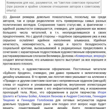
Коммунизм для нас, разумеется, не "светлое советское прошлое"
(при разном и крайне сложном отношении авторов к советскому
опыту)
(1). Данная ремарка довольно показательна, поскольку, как среди
авторов, так и среди редколлегии есть приверженцы самых разных
политических взглядов. Сохранение такого статус-кво, а фактически –
идейной размытости совершается, очевидно, для удержания как можно
большего числа читателей, в т.ч. неопределившихся в своих
предпочтениях. Но с другой стороны – подобное скрещивание ужа и ежа
серьезно ослабляет идейное наполнение альманаха. Идейная
нечеткость, неконкретность, а иногда и просто безадресность
социальной критики, высказываемой в редакционных предисловиях в
сочетании с характерным подростковым художественным оформлением,
растиражированным слоганом Велимира Долоева «
Коммуняши, вперед!
»
создает впечатление, что альманах просто выступает за все хорошее и
против всего плохого.
Кстати, о художественном оформлении. Постоянные читатели
«Буйного бродяги», очевидно, уже давно привыкли к эклектическому
дизайну альманаха. В то время, как логотип явно указывает на аллюзии к
«Правде» и другим советским газетам с непременным орденом (звездой)
слева от надписи и узнаваемым шрифтом, внутренние иллюстрации
отсылают к эстетике аниме с его инфантилизацией лиц и искажением
пропорций тела. Ясно, что оформление в русле творчества
Игоря
Шалито
и
Галины Бойко
,
Алексея Леонова
и
Андрея Соколова
,
Геннадия
Тищенко
и
Геннадия Голобокова
для сетевых энтузиастов задача
довольно трудная. Однако рано или поздно этот вопрос надо будет
решить; существующий нынче дизайн будто провозглашает