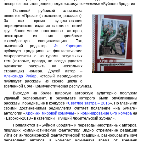
несерьезность концепции, некую «
коммуняшевость
» «Буйного бродяги».
Основной рубрикой альманаха
является «Проза» (в основном, рассказы).
За все время существования
периодического издания сложился некий
круг более-менее постоянных авторов,
некоторые из них приобрели
своеобразную специализацию. Так,
нынешний редактор
Ия Корецкая
публикует традиционные фантастические
микрорассказы с контурами актуальных
тем (которые, правда, не всегда удается
адекватно раскрыть на нескольких
страницах) номера. Другой автор –
Александр Рубер
, который периодически
публикует рассказы из своего цикла о
вселенной
Core
(Коммунистическая республика).
Выходом на более широкую авторскую аудиторию послужил
удачный эксперимент, в результате которого были опубликованы
рассказы, победившие в конкурсе «
Светлое завтра – 2015
». Но главными
своими достижениями редколлегия считает появление «на бумаге»
антологии «
Хроники мировой коммуны
» и
номинирование
6-го номера
на
«Еврокон-2018» в категории «Лучший любительский журнал».
Появляются в «Буйном бродяге» и переводы иностранных авторов,
пишущих коммунистическую фантастику. Видно стремление редакции
уйти от англосаксонской фантастической традиции, разнообразить круг
переводных авторов: в номерах альманаха время от времени