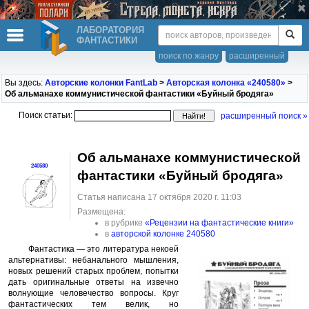
ЛАБОРАТОРИЯ
ФАНТАСТИКИ
поиск по жанру
расширенный
Вы здесь:
Авторские колонки FantLab
>
Авторская колонка «240580»
>
Об альманахе коммунистической фантастики «Буйный бродяга»
Поиск статьи:
расширенный поиск »
Об альманахе коммунистической
240580
фантастики «Буйный бродяга»
Статья написана 17 октября 2020 г. 11:03
Размещена:
в рубрике
«Рецензии на фантастические книги»
в
авторской колонке 240580
Фантастика — это литература некоей
альтернативы: небанального мышления,
новых решений старых проблем, попытки
дать оригинальные ответы на извечно
волнующие человечество вопросы. Круг
фантастических тем велик, но