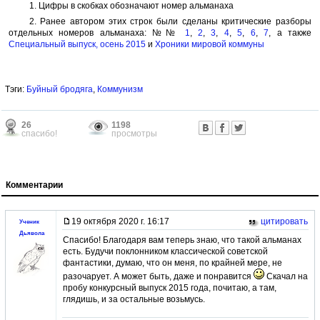
1. Цифры в скобках обозначают номер альманаха
2. Ранее автором этих строк были сделаны критические разборы
отдельных номеров альманаха: №№
1
,
2
,
3
,
4
,
5
,
6
,
7
, а также
Специальный выпуск, осень 2015
и
Хроники мировой коммуны
Тэги:
Буйный бродяга
,
Коммунизм
26
1198
спасибо!
просмотры
Комментарии
19 октября 2020 г. 16:17
цитировать
Ученик
Дьявола
Спасибо! Благодаря вам теперь знаю, что такой альманах
есть. Будучи поклонником классической советской
фантастики, думаю, что он меня, по крайней мере, не
разочарует. А может быть, даже и понравится
Скачал на
пробу конкурсный выпуск 2015 года, почитаю, а там,
глядишь, и за остальные возьмусь.