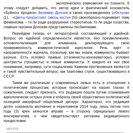
экологического равновесия на планете. К
этому следует добавить, что автор идеи и фактический основатель
«Буйного бродяги»
Велимир Долоев
в своих произведениях («
Остров
»
(1), «
Цветы прорастают сквозь кости
» (5)) своеобразно поднимает тему
феминизма – то ли ради разрушения стереотипов, то ли ради озорства,
главные героини Долоева представлены лесбиянками.
Перейдем теперь от литературной составляющей к идейной.
Вопрос об идейной определенности является, без преувеличения,
основополагающим для альманаха, декларирующего свою
приверженность коммунистической идеологии. Речь идет о
направленности журнала, поскольку, как мы знаем, коммунисты бывают
разные. Есть условно правые (сталинисты-консерваторы), условно
центристы (троцкисты) и левые коммунисты. У каждого из них свое
понимание, например, сути социализма. Камнем преткновения является
и такой чувствительный вопрос, как трактовка строя, существовавшего в
СССР.
Таким же различным у современных левых есть и отношение к
политическим процессам, которые происходят на наших глазах. К
сожалению, следует признать, что редакция пошла путем сглаживания
идеологически острых углов и избрала своей общественно-политической
позицией аморфный общелевый дискурс. Характерно, что редакция
долго сохраняла молчание в переломном 2014 году, лишь летом того
года (3) крен качнулся вправо – в сторону официально левого
консерватизма, о чем свидетельствует риторика редакционного
предисловия.
цитата