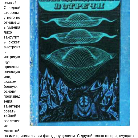
ечивый.
С одной
стороны
у него не
отнимеш
ь умения
лихо
закрутит
ь сюжет,
выстроит
ь
интригую
щую
приключ
енческую
или,
скажем,
боевую,
основу
произвед
ения,
заинтере
совать
тайной
вселенск
их
масштаб
ов или оригинальным фантдопущением. С другой, мягко говоря, смущает