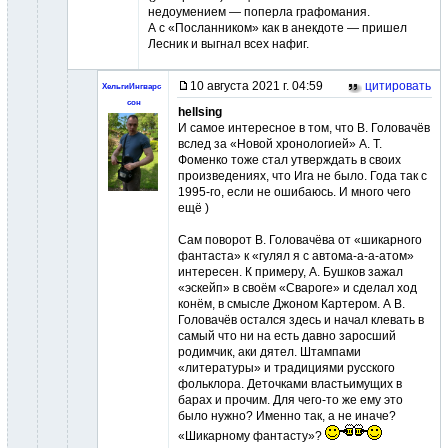
недоумением — поперла графомания.
А с «Посланником» как в анекдоте — пришел
Лесник и выгнал всех нафиг.
10 августа 2021 г. 04:59
цитировать
ХельгиИнгварс
сон
hellsing
И самое интересное в том, что В. Головачёв
вслед за «Новой хронологией» А. Т.
Фоменко тоже стал утверждать в своих
произведениях, что Ига не было. Года так с
1995-го, если не ошибаюсь. И много чего
ещё )
Сам поворот В. Головачёва от «шикарного
фантаста» к «гулял я с автома-а-а-атом»
интересен. К примеру, А. Бушков зажал
«эскейп» в своём «Свароге» и сделал ход
конём, в смысле Джоном Картером. А В.
Головачёв остался здесь и начал клевать в
самый что ни на есть давно заросший
родимчик, аки дятел. Штампами
«литературы» и традициями русского
фольклора. Деточками властьимущих в
барах и прочим. Для чего-то же ему это
было нужно? Именно так, а не иначе?
«Шикарному фантасту»?