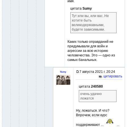
имя.
цитата
Sumy
Тут или вы, или вас. Не
хотите быть
великодержавными,
будете зависимыми.
Каких только оправданий не
придумывали для войн и
агрессии за всю историю
человечества. Это — одно из
самых банальных.
7 августа 2021 г. 20:24
Sumy
цитировать
цитата
240580
очень удачно
ложатся
Ну, ложаться. И что?
Впрочем, если курс
поддерживают ...
..