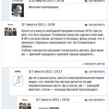
10 августа 2021 г. 18:39
цитировать
С.Соболев
Веселая препарация.
7 августа 2021 г. 16:56
цитировать
Sumy
Купил эту книгу в свободной продаже осенью 1979. Как по
мне, это был прорыв. Головачов сразу же сделал себе имя.
В 80-х на всех конах, которые я посещал, фэны узнав, что я
приехал с Украины спрашивали: нет ли Головачова в
обмене.
Сейчас считается хорошим тоном ругать автора. Для меня
же — крепкий середняк с оценкой «выше среднего».
свернуть ветку
7 августа 2021 г. 19:17
цитировать
240580
Да не о ругани речь, просто невооруженным взглядом
видно, что творчество автора делится на две
неравнозначные части. До и после. До — хороший
фантаст, после — посредственный пропагандист.
7 августа 2021 г. 19:24
цитировать
Sumy
цитата
240580