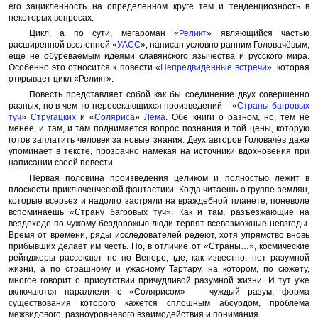
его зацикленность на определенном круге тем и тенденциозность в
некоторых вопросах.
Цикл, а по сути, мегароман «
Реликт
» являющийся частью
расширенной вселенной «
УАСС
», написан условно ранним Головачёвым,
еще не обуреваемым идеями славянского язычества и русского мира.
Особенно это относится к повести «
Непредвиденные встречи
», которая
открывает цикл «Реликт».
Повесть представляет собой как бы соединение двух совершенно
разных, но в чем-то пересекающихся произведений – «
Страны багровых
туч
»
Стругацких
и «
Соляриса
»
Лема
. Обе книги о разном, но, тем не
менее, и там, и там поднимается вопрос познания и той цены, которую
готов заплатить человек за новые знания. Двух авторов Головачёв даже
упоминает в тексте, прозрачно намекая на источники вдохновения при
написании своей повести.
Первая половина произведения целиком и полностью лежит в
плоскости приключенческой фантастики. Когда читаешь о группе землян,
которые всерьез и надолго застряли на враждебной планете, поневоле
вспоминаешь «Страну багровых туч». Как и там, разъезжающие на
вездеходе по чужому бездорожью люди терпят всевозможные невзгоды.
Время от времени, ряды исследователей редеют, хотя упрямство вновь
прибывших делает им честь. Но, в отличие от «Страны…», космические
рейнджеры рассекают не по Венере, где, как известно, нет разумной
жизни, а по страшному и ужасному Тартару, на котором, по сюжету,
многое говорит о присутствии причудливой разумной жизни. И тут уже
включаются параллели с «Солярисом» — чуждый разум, форма
существования которого кажется сплошным абсурдом, проблема
межвидового, разноуровневого взаимодействия и понимания.