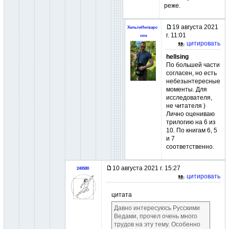
реже.
19 августа 2021
ХельгиИнгварс
г. 11:01
сон
цитировать
hellsing
По большей части
согласен, но есть
небезынтересные
моменты. Для
исследователя,
не читателя )
Лично оцениваю
трилогию на 6 из
10. По книгам 6, 5
и 7
соответственно.
10 августа 2021 г. 15:27
240580
цитировать
цитата
Давно интересуюсь Русскими
Ведами, прочел очень много
трудов на эту тему. Особенно