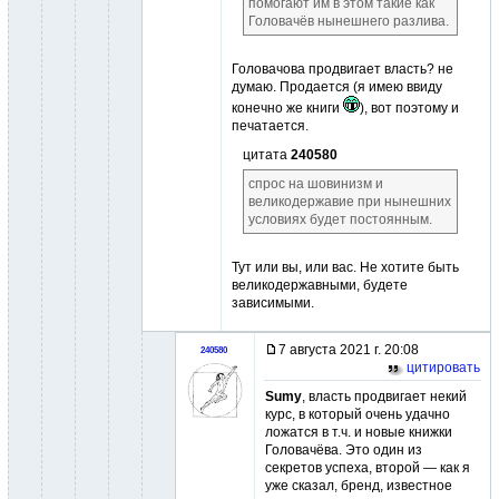
помогают им в этом такие как
Головачёв нынешнего разлива.
Головачова продвигает власть? не
думаю. Продается (я имею ввиду
конечно же книги
), вот поэтому и
печатается.
цитата
240580
спрос на шовинизм и
великодержавие при нынешних
условиях будет постоянным.
Тут или вы, или вас. Не хотите быть
великодержавными, будете
зависимыми.
7 августа 2021 г. 20:08
240580
цитировать
Sumy
, власть продвигает некий
курс, в который очень удачно
ложатся в т.ч. и новые книжки
Головачёва. Это один из
секретов успеха, второй — как я
уже сказал, бренд, известное