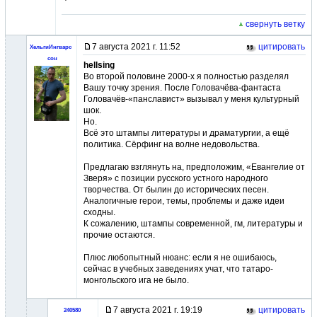
свернуть ветку
7 августа 2021 г. 11:52
цитировать
ХельгиИнгварс
сон
hellsing
Во второй половине 2000-х я полностью разделял
Вашу точку зрения. После Головачёва-фантаста
Головачёв-«панславист» вызывал у меня культурный
шок.
Но.
Всё это штампы литературы и драматургии, а ещё
политика. Сёрфинг на волне недовольства.
Предлагаю взглянуть на, предположим, «Евангелие от
Зверя» с позиции русского устного народного
творчества. От былин до исторических песен.
Аналогичные герои, темы, проблемы и даже идеи
сходны.
К сожалению, штампы современной, гм, литературы и
прочие остаются.
Плюс любопытный нюанс: если я не ошибаюсь,
сейчас в учебных заведениях учат, что татаро-
монгольского ига не было.
7 августа 2021 г. 19:19
цитировать
240580