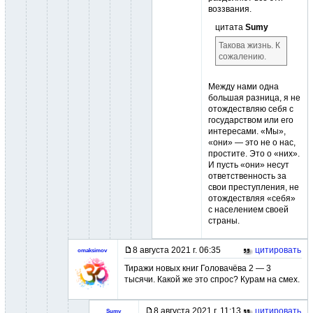
воззвания.
цитата
Sumy
Такова жизнь. К
сожалению.
Между нами одна
большая разница, я не
отождествляю себя с
государством или его
интересами. «Мы»,
«они» — это не о нас,
простите. Это о «них».
И пусть «они» несут
ответственность за
свои преступления, не
отождествляя «себя»
с населением своей
страны.
8 августа 2021 г. 06:35
цитировать
omaksimov
Тиражи новых книг Головачёва 2 — 3
тысячи. Какой же это спрос? Курам на смех.
8 августа 2021 г. 11:13
цитировать
Sumy