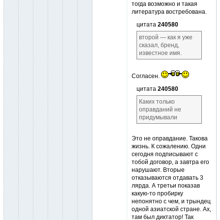
тогда возможно и такая
литература востребована.
цитата
240580
второй — как я уже
сказал, бренд,
известное имя.
Согласен.
цитата
240580
Каких только
оправданий не
придумывали
Это не оправдание. Такова
жизнь. К сожалению. Одни
сегодня подписывают с
тобой договор, а завтра его
нарушают. Вторые
отказываются отдавать 3
лярда. А третьи показав
какую-то пробирку
непонятно с чем, и трындец
одной азиатской стране. Ах,
там был диктатор! Так