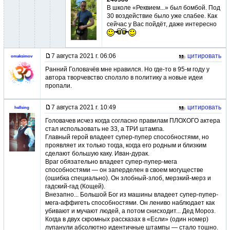
В школе «Реквием...» был бомбой. Под
30 воздействие было уже слабее. Как
сейчас у Вас пойдёт, даже интересно
7 августа 2021 г. 06:06
цитировать
omaksimov
Ранний Головачёв мне нравился. Но где-то в 95-м году у
автора творчевство сползло в политику а новые идеи
пропали.
7 августа 2021 г. 10:49
цитировать
hellsing
Головачев исчез когда согласно правилам ПЛОХОГО актера
стал использовать не 33, а ТРИ штампа.
Главный герой владеет супер-пупер способностями, но
проявляет их только тогда, когда его родным и близким
сделают большую каку. Иван-дурак.
Враг обязательно владеет супер-пупер-мега
способностями — он заперделен в своем могуществе
(ошибка специально). Он злобный-злоб, мерзкий-мерз и
гадский-гад (Кощей).
Внезапно... Большой Бог из машины владеет супер-пупер-
мега-аффигеть способностями. Он лениво наблюдает как
убивают и мучают людей, а потом снисходит... Дед Мороз.
Когда в двух скромных рассказах в «Если» (один номер)
лупанули абсолютно идентичные штампы — стало тошно.