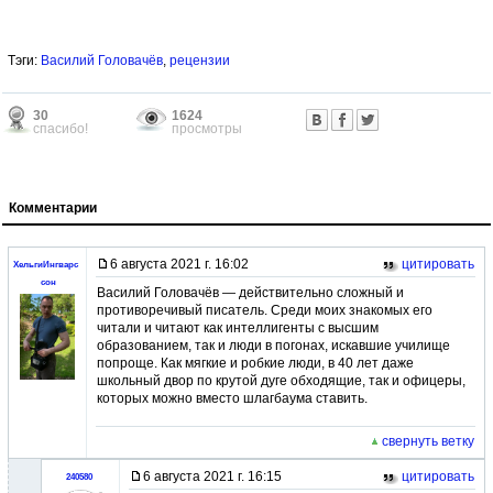
Тэги:
Василий Головачёв
,
рецензии
30
1624
спасибо!
просмотры
Комментарии
6 августа 2021 г. 16:02
цитировать
ХельгиИнгварс
сон
Василий Головачёв — действительно сложный и
противоречивый писатель. Среди моих знакомых его
читали и читают как интеллигенты с высшим
образованием, так и люди в погонах, искавшие училище
попроще. Как мягкие и робкие люди, в 40 лет даже
школьный двор по крутой дуге обходящие, так и офицеры,
которых можно вместо шлагбаума ставить.
свернуть ветку
6 августа 2021 г. 16:15
цитировать
240580