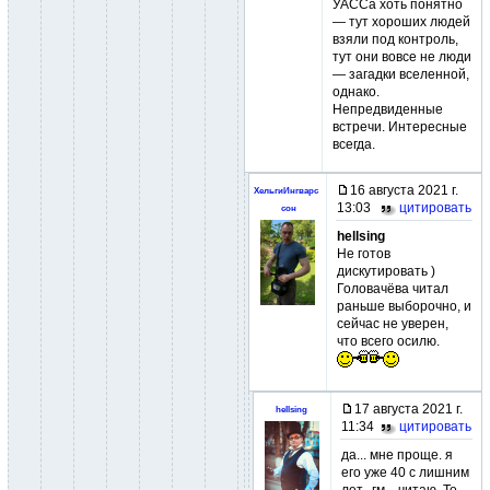
УАССа хоть понятно
— тут хороших людей
взяли под контроль,
тут они вовсе не люди
— загадки вселенной,
однако.
Непредвиденные
встречи. Интересные
всегда.
16 августа 2021 г.
ХельгиИнгварс
13:03
цитировать
сон
hellsing
Не готов
дискутировать )
Головачёва читал
раньше выборочно, и
сейчас не уверен,
что всего осилю.
17 августа 2021 г.
hellsing
11:34
цитировать
да... мне проще. я
его уже 40 с лишним