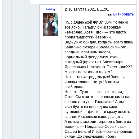
10 августа 2021 г. 11:01
hellsing
цитировать
Ну, с дяденькой ФИЗИКОМ Фоменко
всё ясно. Нагадил он историкам
немеряно. Хотя «иго» — это чисто
пропагандистский термин.
Ведь дико обидно, когда ты всего лишь
банально сюзерен более сильного
владыки, платишь налоги,
нормальный феодализм, очень
выгодный (привет от Александра
Ярославича Невского!). То есть как???
Мы вот по законам живем?
Нет — мы «стродальцы«! Злопные
иговцы злопно гнетут! А потом —
свабодааа!
Но нет... Тупо — законы истории,
Стоп. Смотрите — злопные силы нас
злопно гнетут — Головачев! А мы —
«как будто из последних сил»
пуговицей — фигак — и сразу десять
врагов. А скрепкой ваще двацать!
А потом снисходит эгрегор с богом из
машины — Пендальф Серый стал
Сашей Белым! И всЁ — хана злопным
силам. До следующего «боя».