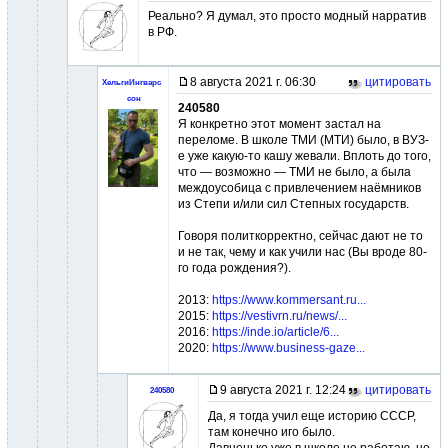
Реально? Я думал, это просто модный нарратив
в РФ.
8 августа 2021 г. 06:30
цитировать
ХельгиИнгварс
сон
240580
Я конкретно этот момент застал на
переломе. В школе ТМИ (МТИ) было, в ВУЗ-
е уже какую-то кашу жевали. Вплоть до того,
что — возможно — ТМИ не было, а была
междоусобица с привлечением наёмников
из Степи и/или сил Степных государств.
Говоря политкорректно, сейчас дают не то
и не так, чему и как учили нас (Вы вроде 80-
го года рождения?).
2013:
https://www.kommersant.ru...
2015:
https://vestivrn.ru/news/...
2016:
https://inde.io/article/6...
2020:
https://www.business-gaze...
9 августа 2021 г. 12:24
цитировать
240580
Да, я тогда учил еще историю СССР,
там конечно иго было.