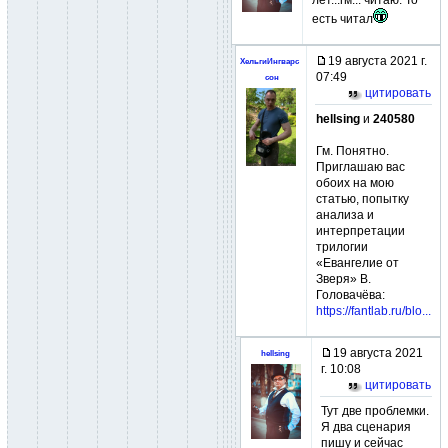
лет...гм... читаю. То
есть читал
19 августа 2021 г.
ХельгиИнгварс
07:49
сон
цитировать
hellsing
и
240580
Гм. Понятно.
Приглашаю вас
обоих на мою
статью, попытку
анализа и
интерпретации
трилогии
«Евангелие от
Зверя» В.
Головачёва:
https://fantlab.ru/blo...
19 августа 2021
hellsing
г. 10:08
цитировать
Тут две проблемки.
Я два сценария
пишу и сейчас