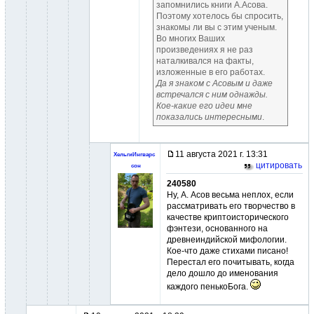
запомнились книги А.Асова.
Поэтому хотелось бы спросить,
знакомы ли вы с этим ученым.
Во многих Ваших
произведениях я не раз
наталкивался на факты,
изложенные в его работах.
Да я знаком с Асовым и даже
встречался с ним однажды.
Кое-какие его идеи мне
показались интересными
.
11 августа 2021 г. 13:31
ХельгиИнгварс
цитировать
сон
240580
Ну, А. Асов весьма неплох, если
рассматривать его творчество в
качестве криптоисторического
фэнтези, основанного на
древнеиндийской мифологии.
Кое-что даже стихами писано!
Перестал его почитывать, когда
дело дошло до именования
каждого пенькоБога.