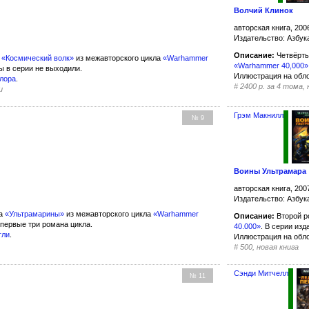
Волчий Клинок
авторская книга, 200
Издательство: Азбук
Описание:
Четвёрты
а
«Космический волк»
из межавторского цикла
«Warhammer
«Warhammer 40,000»
ы в серии не выходили.
Иллюстрация на обл
йлора
.
#
2400 р. за 4 тома,
и
Грэм Макнилл
№ 9
Воины Ультрамара
авторская книга, 200
Издательство: Азбук
ла
«Ультрамарины»
из межавторского цикла
«Warhammer
Описание:
Второй р
 первые три романа цикла.
40.000»
. В серии из
гли
.
Иллюстрация на обл
#
500, новая книга
Сэнди Митчелл
№ 11