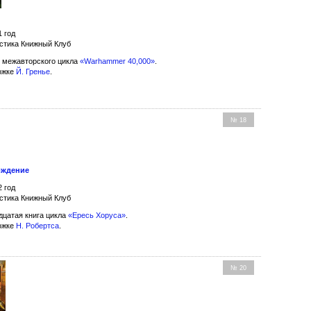
1 год
стика Книжный Клуб
 межавторского цикла
«Warhammer 40,000»
.
ожке
Й. Гренье
.
№ 18
ождение
2 год
стика Книжный Клуб
цатая книга цикла
«Ересь Хоруса»
.
ожке
Н. Робертса
.
№ 20