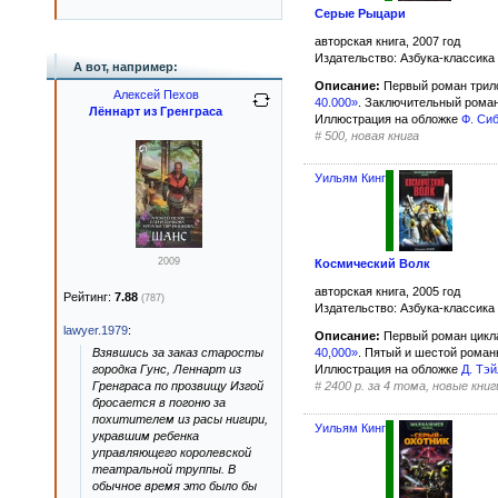
Серые Рыцари
авторская книга, 2007 год
Издательство: Азбука-классика
А вот, например:
Описание:
Первый роман трил
Алексей Пехов
40.000»
. Заключительный роман
Лённарт из Гренграса
Иллюстрация на обложке
Ф. Си
#
500, новая книга
Уильям Кинг
2009
Космический Волк
авторская книга, 2005 год
Рейтинг:
7.88
(787)
Издательство: Азбука-классика
lawyer.1979
:
Описание:
Первый роман цик
Взявшись за заказ старосты
40,000»
. Пятый и шестой роман
городка Гунс, Леннарт из
Иллюстрация на обложке
Д. Тэ
Гренграса по прозвищу Изгой
#
2400 р. за 4 тома, новые книг
бросается в погоню за
похитителем из расы нигири,
Уильям Кинг
укравшим ребенка
управляющего королевской
театральной труппы. В
обычное время это было бы