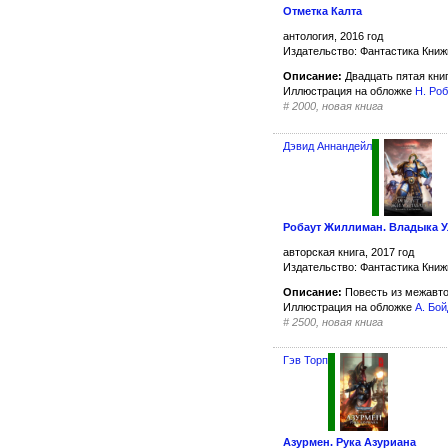
Отметка Калта
антология, 2016 год
Издательство: Фантастика Кни
Описание:
Двадцать пятая кни
Иллюстрация на обложке
Н. Ро
#
2000, новая книга
Дэвид Аннандейл
Робаут Жиллиман. Владыка У
авторская книга, 2017 год
Издательство: Фантастика Кни
Описание:
Повесть из межавто
Иллюстрация на обложке
А. Бой
#
2500, новая книга
Гэв Торп
Азурмен. Рука Азуриана