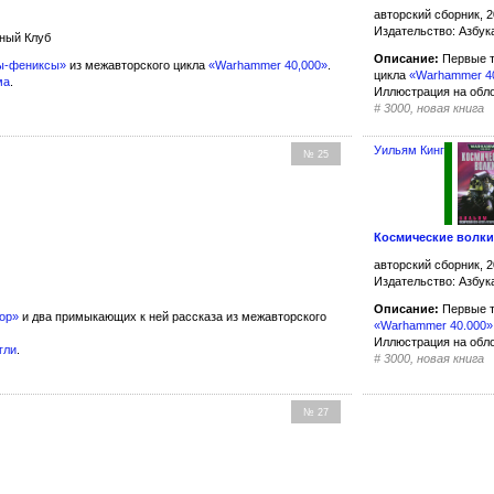
авторский сборник, 2
Издательство: Азбук
жный Клуб
Описание:
Первые т
ы-фениксы»
из межавторского цикла
«Warhammer 40,000»
.
цикла
«Warhammer 4
ма
.
Иллюстрация на обл
#
3000, новая книга
Уильям Кинг
№ 25
Космические волк
авторский сборник, 2
Издательство: Азбук
Описание:
Первые т
ор»
и два примыкающих к ней рассказа из межавторского
«Warhammer 40.000»
Иллюстрация на обл
гли
.
#
3000, новая книга
№ 27