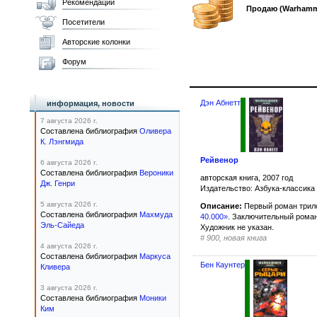
Рекомендации
Продаю (Warhamme
Посетители
Авторские колонки
Форум
Дэн Абнетт
информация, новости
7 августа 2026 г.
Составлена библиография
Оливера
К. Лэнгмида
Рейвенор
6 августа 2026 г.
Составлена библиография
Вероники
авторская книга, 2007 год
Дж. Генри
Издательство: Азбука-классика
5 августа 2026 г.
Описание:
Первый роман трил
Составлена библиография
Махмуда
40.000»
. Заключительный роман
Эль-Сайеда
Художник не указан.
#
900, новая книга
4 августа 2026 г.
Составлена библиография
Маркуса
Бен Каунтер
Кливера
3 августа 2026 г.
Составлена библиография
Моники
Ким