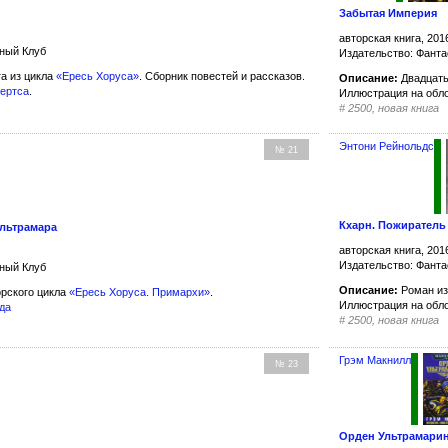
Забытая Империя
авторская книга, 201
жный Клуб
Издательство: Фанта
га из цикла
«Ересь Хоруса»
. Сборник повестей и рассказов.
Описание:
Двадцать
бертса
.
Иллюстрация на обл
#
2500, новая книга
Энтони Рейнольдс
№ 21
Кхарн. Пожиратель
льтрамара
авторская книга, 201
Издательство: Фанта
жный Клуб
Описание:
Роман из
рского цикла
«Ересь Хоруса. Примархи»
.
Иллюстрация на обл
да
#
2500, новая книга
Грэм Макнилл
№ 23
Орден Ультрамари