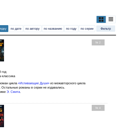
рядку
по дате
по автору
по названию
по году
по серии
Фильтр
№ 2
8 год
а-классика
роман цикла
«Испивающие Души»
из межавторского цикла
. Остальные романы в серии не издавались.
ожке
Э. Смита
.
№ 4