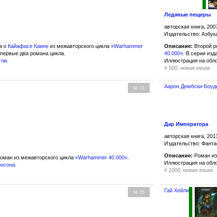
Ледяные пещеры
авторская книга, 200
Издательство: Азбук
а о
Кайафасе Каине
из межавторского цикла
«Warhammer
Описание:
Второй р
 первые два романа цикла.
40.000»
. В серии из
гли
.
Иллюстрация на обл
#
500, новая книга
Аарон Дембски-Боуд
№ 13
Дар Императора
авторская книга, 201
Издательство: Фанта
Описание:
Роман из
оман из межавторского цикла
«Warhammer 40.000»
.
Иллюстрация на обл
онсона
.
#
1000, новая книга
Гай Хейли
№ 15