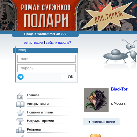
Продаю Warhammer 40 000
регистрация
|
забыли пароль?
вход
OK
BlackTor
Главная
г. Москва
Авторы, книги
Новинки и планы
Награды, премии
◄ книжные полки
Рейтинги