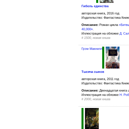
Гибель единства
авторская книга, 2016 год
Издательство: Фантастика Кни
Описание:
Роман цикла
«Битв
40,000»
.
Иллюстрация на обложке
Д. Са
#
1500, новая книга
Грэм Макнилл
Тысяча сынов
авторская книга, 2011 год
Издательство: Фантастика Кни
Описание:
Двенадцатая книга 
Иллюстрация на обложке
Н. Ро
#
2000, новая книга