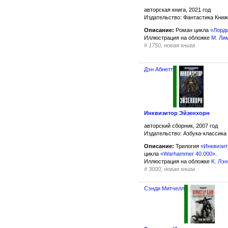
авторская книга, 2021 год
Издательство: Фантастика Кни
Описание:
Роман цикла
«Лорд
Иллюстрация на обложке
М. Ли
#
1750, новая книга
Дэн Абнетт
Инквизитор Эйзенхорн
авторский сборник, 2007 год
Издательство: Азбука-классика
Описание:
Трилогия
«Инквизит
цикла
«Warhammer 40.000»
.
Иллюстрация на обложке
K. Лэн
#
3000, новая книга
Сэнди Митчелл