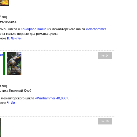
7 год
а-классика
оман цикла о
Кайафасе Каине
из межавторского цикла
«Warhammer
даны только первые два романа цикла.
ожке
К. Лэнгли
.
ен
№ 14
3 год
стика Книжный Клуб
 межавторского цикла
«Warhammer 40,000»
.
ожке
Ч. Ли
.
№ 16