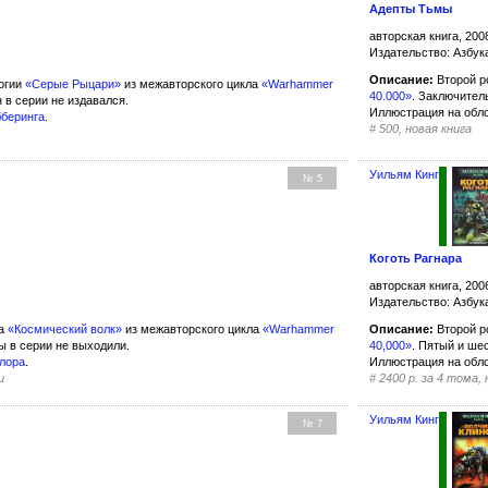
Адепты Тьмы
авторская книга, 200
Издательство: Азбук
Описание:
Второй р
огии
«Серые Рыцари»
из межавторского цикла
«Warhammer
40.000»
. Заключител
 в серии не издавался.
Иллюстрация на обл
бберинга
.
#
500, новая книга
Уильям Кинг
№ 5
Коготь Рагнара
авторская книга, 200
Издательство: Азбук
ла
«Космический волк»
из межавторского цикла
«Warhammer
Описание:
Второй р
ы в серии не выходили.
40,000»
. Пятый и ше
йлора
.
Иллюстрация на обл
и
#
2400 р. за 4 тома,
Уильям Кинг
№ 7