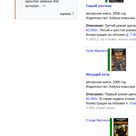
простое задание для
Серый охотник
лучшего
...
>>
авторская книга, 2006 год
оценка: 7
Издательство: Азбука-классика
Описание:
Третий роман цикл
40,000»
. Пятый и шестой роман
Иллюстрация на обложке
Д. Тэ
#
2400 р. за 4 тома, новые книг
Грэм Макнилл
Несущий ночь
авторская книга, 2006 год
Издательство: Азбука-классика
Описание:
Первый роман цик
40.000»
. В серии изданы только
Иллюстрация на обложке
К. Лэн
#
500, новая книга
Сэнди Митчелл