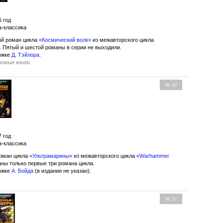
6 год
а-классика
й роман цикла
«Космический волк»
из межавторского цикла
. Пятый и шестой романы в серии не выходили.
ожке
Д. Тэйлора
.
 новые книги
№ 10
7 год
а-классика
оман цикла
«Ультрамарины»
из межавторского цикла
«Warhammer
даны только первые три романа цикла.
ожке
А. Бойда
(в издании не указан).
№ 12