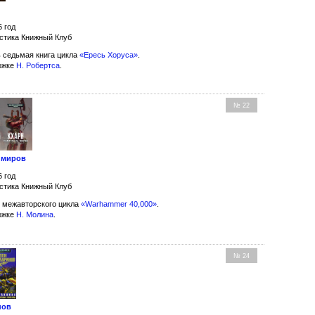
6 год
стика Книжный Клуб
 седьмая книга цикла
«Ересь Хоруса»
.
ожке
Н. Робертса
.
№ 22
 миров
6 год
стика Книжный Клуб
 межавторского цикла
«Warhammer 40,000»
.
ожке
Н. Молина
.
№ 24
нов