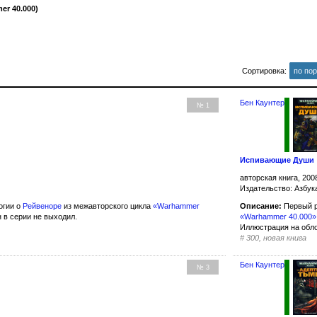
r 40.000)
Сортировка:
по по
Бен Каунтер
№ 1
Испивающие Души
авторская книга, 200
Издательство: Азбук
огии о
Рейвеноре
из межавторского цикла
«Warhammer
Описание:
Первый 
 в серии не выходил.
«Warhammer 40.000»
Иллюстрация на обл
#
300, новая книга
Бен Каунтер
№ 3