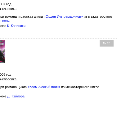
007 год
а-классика
ри романа и рассказ цикла
«Орден Ультрамаринов»
из межавторского
0.000»
.
ожке
К. Копински
.
№ 26
и
008 год
а-классика
ри романа цикла
«Космический волк»
из межавторского цикла
.
ожке
Д. Тэйлора
.