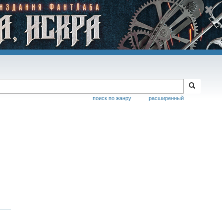
поиск по жанру
расширенный