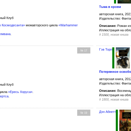
Тьма в крови
авторская книга, 202
жный Клуб
Издательство: Фанта
ы Космодесанта»
межавторского цикла
«Warhammer
Описание:
Роман из
Иллюстрация на обл
лливана
.
#
1500, новая книга
Гэв Торп
№ 17
Потерянное освоб
авторская книга, 201
Издательство: Фанта
жный Клуб
Описание:
Восемнад
цикла
«Ересь Хоруса»
.
Иллюстрация на обл
бертса
.
#
1800, новая книга
Дэн Абнетт
№ 19