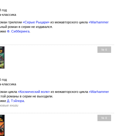
8 год
а-классика
оман трилогии
«Серые Рыцари»
из межавторского цикла
«Warhammer
ьный роман в серии не издавался.
ожке
Ф. Сибберинга
.
№ 6
6 год
а-классика
оман цикла
«Космический волк»
из межавторского цикла
«Warhammer
стой романы в серии не выходили.
ожке
Д. Тэйлора
.
 новые книги
№ 8