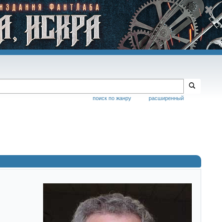
поиск по жанру
расширенный