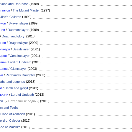
Blood and Darkness
(1999)
тантов
/
The Mutant Master
(1997)
Ulric’s Children
(1999)
енов
/
Skavenslayer
(1999)
нов
/
Daemonslayer
(1999)
/
Death and glory!
(2013)
онов
/
Dragonslayer
(2000)
олюдов
/
Beastslayer
(2001)
иров
/
Vampireslayer
(2001)
изни
/
Lord of Undeath
(2013)
канов
/
Giantslayer
(2003)
ки
/
Redhand’s Daughter
(2003)
Myths and Legends
(2013)
а!
/
Death and glory!
(2013)
жизни
/
Lord of Undeath
(2013)
en
[= Потерянные родичи]
(2013)
on and Teclis
/
Blood of Aenarion
(2011)
ord of Caledor
(2012)
ne of Malekith
(2013)