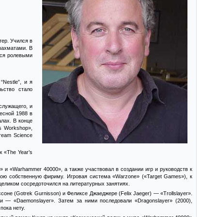
тер. Учился в
 шахматами. В
кся ролевыми
Nestle”, и я
ьство стало
служащего, и
есной 1988 в
лах. В конце
s Workshop»,
ream Science
х «The Year’s
и «Warhammer 40000», а также участвовал в создании игр и руководств к
вою собственную фириму. Игровая система «Warzone» («Target Games»), к
 целиком сосредоточился на литературных занятиях.
оне (Gotrek Gurnisson) и Феликсе Джаеджере (Felix Jaeger) — «Trollslayer».
и — «Daemonslayer». Затем за ними последовали «Dragonslayer» (2000),
пока нету.