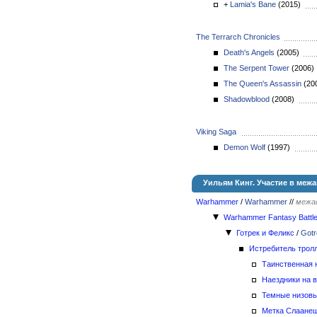
+
Lamia's Bane
(2015)
The Terrarch Chronicles
Death's Angels
(2005)
The Serpent Tower
(2006
The Queen's Assassin
(20
Shadowblood
(2008)
Viking Saga
Demon Wolf
(1997)
Уильям Кинг. Участие в меж
Warhammer
/
Warhammer
//
межа
Warhammer Fantasy Battl
Готрек и Феликс
/
Gotr
Истребитель трол
Таинственная 
Наездники на 
Темные низовь
Метка Слаане