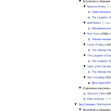
Антологии и сборники
Ignorant Armies
[=
Таинственная 
The Laughter o
Wolf Riders
[= Нае
Наездники на 
Red Thirst
(1990)
//
Темные низовь
Lords of Valour
(20
The Ultimate Rit
The Laughter of D
The Laughter o
Tales of the Old Wo
The Ultimate Rit
War Unending
(201
Дочь Красной 
Отдельные рассказы
Skaven's Claw
(19
Plain of Bones
[= 
Эра Сигмара
/
Warhammer:
Антологии и сборники