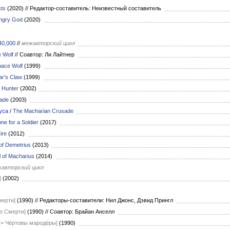
ts
(2020)
//
Редактор-составитель: Неизвестный составитель
Angry God
(2020)
0,000
//
межавторский цикл
 Wolf
//
Соавтор: Ли Лайтнер
ace Wolf
(1999)
r’s Claw
(1999)
 Hunter
(2002)
lade
(2003)
уса
/
The Macharian Crusade
ne for a Soldier
(2017)
ire
(2012)
 of Demetrius
(2013)
l of Macharius
(2014)
авторский цикл
]
(2002)
мерти]
(1990)
//
Редакторы-составители: Нил Джонс, Дэвид Прингл
о Смерти]
(1990)
//
Соавтор: Брайан Анселл
[= Чёртовы мародёры]
(1990)