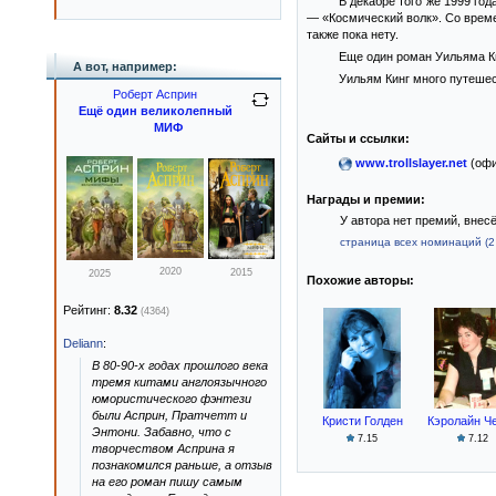
В декабре того же 1999 го
— «Космический волк». Со време
также пока нету.
Еще один роман Уильяма Ки
А вот, например:
Уильям Кинг много путешес
Роберт Асприн
Ещё один великолепный
МИФ
Сайты и ссылки:
www.trollslayer.net
(офи
Награды и премии:
У автора нет премий, внес
страница всех номинаций (2 
2020
2015
2025
Похожие авторы:
Рейтинг:
8.32
(4364)
Deliann
:
В 80-90-х годах прошлого века
тремя китами англоязычного
юмористического фэнтези
были Асприн, Пратчетт и
Кристи Голден
Кэролайн Ч
Энтони. Забавно, что с
7.15
7.12
творчеством Асприна я
познакомился раньше, а отзыв
на его роман пишу самым