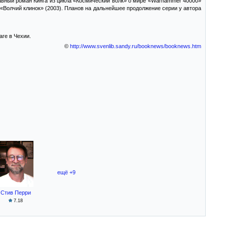
главный роман Кинга из цикла «Космический волк» о мире «Warhammer 40000»
 «Волчий клинок» (2003). Планов на дальнейшее продолжение серии у автора
ге в Чехии.
©
http://www.svenlib.sandy.ru/booknews/booknews.htm
ещё +9
Стив Перри
7.18