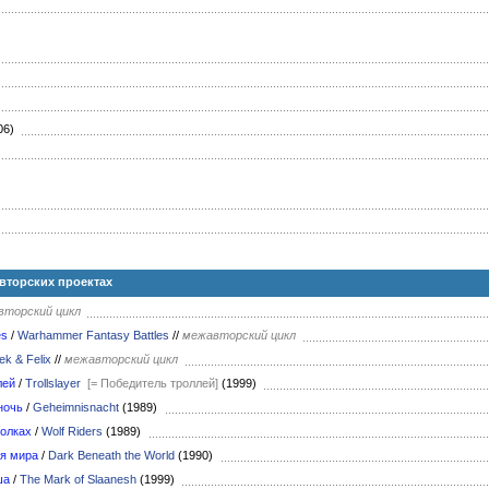
)
06)
авторских проектах
вторский цикл
es
/
Warhammer Fantasy Battles
//
межавторский цикл
ek & Felix
//
межавторский цикл
лей
/
Trollslayer
[= Победитель троллей]
(1999)
ночь
/
Geheimnisnacht
(1989)
волках
/
Wolf Riders
(1989)
я мира
/
Dark Beneath the World
(1990)
ша
/
The Mark of Slaanesh
(1999)