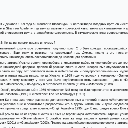
%
 7 декабря 1959 года в Stranraer в Шотландии. У него четверо младших братьев и сес
ем в Stranraer Academy, где изучал латынь и греческий язык, занимался плаванием и
кий университет изучать английскую словесность. В студенческие годы всерьез увле
«В: Когда вы начали писать и почему?
 начальной школе мое сочинение получило приз. Это был конкурс, проводившийся “
конфет. Еще одну я выиграл на следующий год. Думаю, после этого писател
ением шоколада, связь сохранившаяся до настоящего времени.»
ного автора Уильям успел перепробовать множество работ, от чернорабочего до гос
на шоколадной фабрике. Дебютный рассказ Кинга «Green Troops» был опубликован в
До этого он пару лет печатался лишь в любительских и полупрофессиональных журна
уре и играм нашла выход, когда Уильям в 1989 году устроился в компанию «Game
ами. К тому моменту у него уже было опубликовано пять рассказов — два в «D
ин в «Interzone», и по одному в антологиях «Zenith» (1989) и «Starfield» (1989).
the Dead”, опубликованный в 1989 «Interzone» №8 позднее был перепечатан в антология
al Collection» (1990) и «Interzone: The 5th Anthology» (1991).
м Кинг сначала писал рассказы для многочисленных антологий о мире «Warhammer» 
он успевал еще и заниматься разработкой игр в других компаниях и даже создал с
ку, принесла создателям премию «Origin Award» в 1995 году. В настоящее время Кинг
й роман Кинга из серии «Gotrek & Felix» (о героях мира «Warhammer» Готреке Гурнисс
одолжение — «Skavenslayer». В октябре того же года вышел и третий роман сери
ayer» (2001) и «Giantslayer» (2003). Планов на дальнейшее продолжение серии у автора 