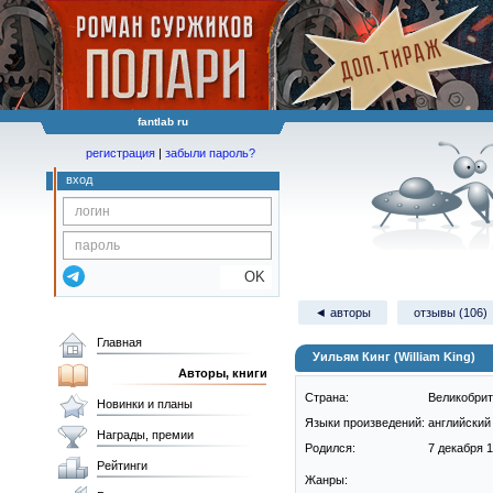
fantlab ru
регистрация
|
забыли пароль?
вход
OK
◄ авторы
отзывы (106)
Главная
Уильям Кинг (William King)
Авторы, книги
Страна:
Великобри
Новинки и планы
Языки произведений:
английский 
Награды, премии
Родился:
7 декабря 1
Рейтинги
Жанры: