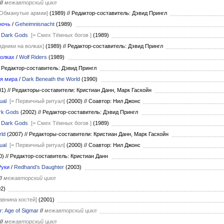
//
межавторский цикл
 Обманутые армии]
(1989)
//
Редактор-составитель: Дэвид Прингл
ночь
/
Geheimnisnacht
(1989)
f Dark Gods
[= Смех Тёмных богов ]
(1989)
здники на волках]
(1989)
//
Редактор-составитель: Дэвид Прингл
волках
/
Wolf Riders
(1989)
Редактор-составитель: Дэвид Прингл
я мира
/
Dark Beneath the World
(1990)
01)
//
Редакторы-составители: Кристиан Данн, Марк Гаскойн
ual
[= Первичный ритуал]
(2000)
//
Соавтор: Нил Джонс
ark Gods
(2002)
//
Редактор-составитель: Дэвид Прингл
f Dark Gods
[= Смех Тёмных богов ]
(1989)
rld
(2007)
//
Редакторы-составители: Кристиан Данн, Марк Гаскойн
ual
[= Первичный ритуал]
(2000)
//
Соавтор: Нил Джонс
0)
//
Редактор-составитель: Кристиан Данн
Руки
/
Redhand’s Daughter
(2003)
//
межавторский цикл
92)
Равнина костей]
(2001)
 Age of Sigmar
//
межавторский цикл
//
межавторский цикл