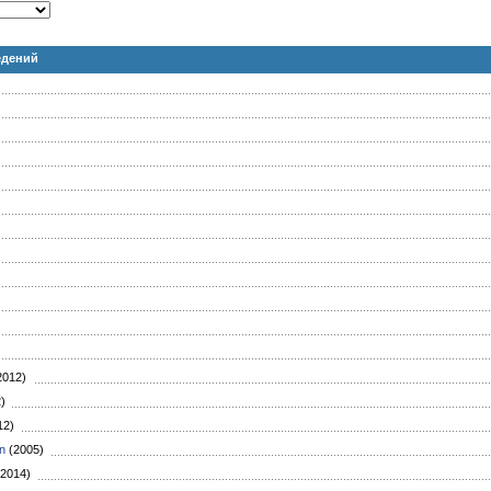
едений
)
2012)
2)
12)
n
(2005)
2014)