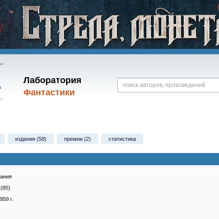
Лаборатория
Фантастики
издания (58)
премии (2)
статистика
тания
(85)
959 г.