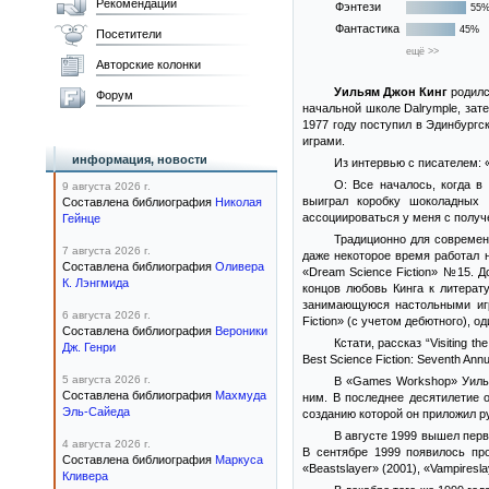
Рекомендации
Фэнтези
55
Фантастика
45%
Посетители
ещё >>
Авторские колонки
Уильям Джон Кинг
родился
Форум
начальной школе Dalrymple, зат
1977 году поступил в Эдинбургс
играми.
информация, новости
Из интервью с писателем: 
О: Все началось, когда в
9 августа 2026 г.
выиграл коробку шоколадных 
Составлена библиография
Николая
ассоциироваться у меня с получ
Гейнце
Традиционно для современ
7 августа 2026 г.
даже некоторое время работал 
Составлена библиография
Оливера
«Dream Science Fiction» №15. 
К. Лэнгмида
концов любовь Кинга к литерат
занимающуюся настольными игр
6 августа 2026 г.
Fiction» (с учетом дебютного), од
Составлена библиография
Вероники
Кстати, рассказ “Visiting 
Дж. Генри
Best Science Fiction: Seventh Annu
5 августа 2026 г.
В «Games Workshop» Уилья
Составлена библиография
Махмуда
ним. В последнее десятилетие 
Эль-Сайеда
созданию которой он приложил ру
В августе 1999 вышел первы
4 августа 2026 г.
В сентябре 1999 появилось пр
Составлена библиография
Маркуса
«Beastslayer» (2001), «Vampiresl
Кливера