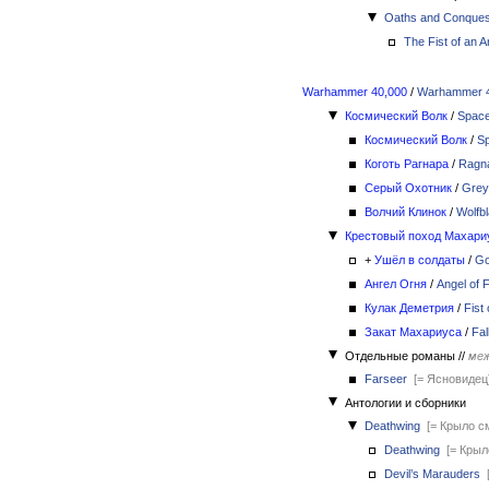
Oaths and Conques
The Fist of an 
Warhammer 40,000
/
Warhammer 4
Космический Волк
/
Space
Космический Волк
/
Sp
Коготь Рагнара
/
Ragna
Серый Охотник
/
Grey
Волчий Клинок
/
Wolfb
Крестовый поход Махари
+
Ушёл в солдаты
/
Go
Ангел Огня
/
Angel of F
Кулак Деметрия
/
Fist
Закат Махариуса
/
Fal
Отдельные романы
//
меж
Farseer
[= Ясновидец
Антологии и сборники
Deathwing
[= Крыло с
Deathwing
[= Крыл
Devil’s Marauders