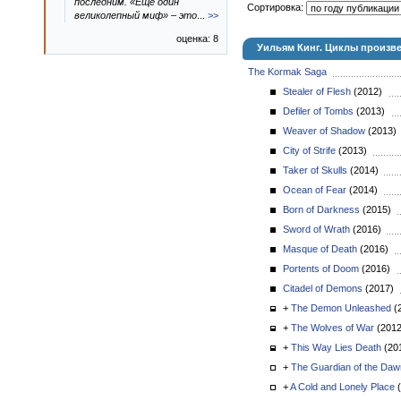
последним. «Еще один
Сортировка:
великолепный миф» – это
...
>>
оценка: 8
Уильям Кинг. Циклы произв
The Kormak Saga
Stealer of Flesh
(2012)
Defiler of Tombs
(2013)
Weaver of Shadow
(2013
City of Strife
(2013)
Taker of Skulls
(2014)
Ocean of Fear
(2014)
Born of Darkness
(2015)
Sword of Wrath
(2016)
Masque of Death
(2016)
Portents of Doom
(2016)
Citadel of Demons
(2017)
+
The Demon Unleashed
(
+
The Wolves of War
(201
+
This Way Lies Death
(20
+
The Guardian of the Daw
+
A Cold and Lonely Place
(