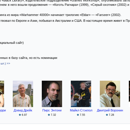
да «Black Library», издательское подразделение «Games Workshop», опубликовало за
нем в него вошли продолжения — «Коготь Рагнара» (1999), «Серый охотник» (2002) и
нга из мира «Warhammer 40000» начинает трилогию «Eldar» — «Farseer» (2002).
твовал по Европе и Азии, побывал в Австралии и США. В настоящее время живет в Пра
циальный сайт)
ённых в базу сайта, но есть номинации
шт.) >>
ерри
Дэвид Дрейк
Пирс Энтони
Майкл Стэкпол
Дмитрий Воронин
6.97
7.32
7.55
7.28