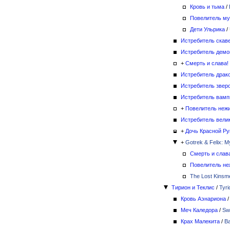
Кровь и тьма
/
Повелитель му
Дети Ульрика
/
Истребитель скав
Истребитель демо
+
Смерть и слава!
Истребитель драк
Истребитель звер
Истребитель вамп
+
Повелитель неж
Истребитель вели
+
Дочь Красной Ру
+
Gotrek & Felix: 
Смерть и слав
Повелитель не
The Lost Kinsm
Тирион и Теклис
/
Tyri
Кровь Аэнариона
Меч Каледора
/
Sw
Крах Малекита
/
Ba