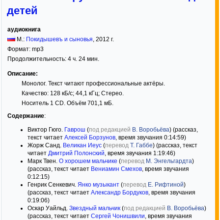
детей
аудиокнига
М.:
Покидышевъ и сыновья
,
2012
г.
Формат:
mp3
Продолжительность: 4 ч. 24 мин.
Описание:
Монолог. Текст читают профессиональные актёры.
Качество: 128 кБ/с; 44,1 кГц; Стерео.
Носитель 1 CD. Объём 701,1 мБ.
Содержание
:
Виктор Гюго.
Гаврош
(
под редакцией
В. Воробьёва
) (рассказ,
текст читает
Алексей Борзунов
, время звучания 0:14:59)
Жорж Санд.
Великан Иеус
(
перевод
Т. Габбе
) (рассказ, текст
читает
Дмитрий Полонский
, время звучания 1:19:46)
Марк Твен.
О хорошем мальчике
(
перевод
М. Энгельгардта
)
(рассказ, текст читает
Вениамин Смехов
, время звучания
0:12:15)
Генрик Сенкевич.
Янко музыкант
(
перевод
Е. Рифтиной
)
(рассказ, текст читает
Александр Бордуков
, время звучания
0:19:06)
Оскар Уайльд.
Звездный мальчик
(
под редакцией
В. Воробьёва
)
(рассказ, текст читает
Сергей Чонишвили
, время звучания