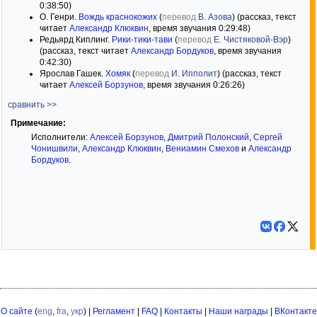
0:38:50)
О. Генри.
Вождь краснокожих
(
перевод
В. Азова
) (рассказ, текст
читает
Александр Клюквин
, время звучания 0:29:48)
Редьярд Киплинг.
Рики-тики-тави
(
перевод
Е. Чистяковой-Вэр
)
(рассказ, текст читает
Александр Бордуков
, время звучания
0:42:30)
Ярослав Гашек.
Хомяк
(
перевод
И. Ипполит
) (рассказ, текст
читает
Алексей Борзунов
, время звучания 0:26:26)
сравнить >>
Примечание:
Исполнители:
Алексей Борзунов
,
Дмитрий Полонский
,
Сергей
Чонишвили
,
Александр Клюквин
,
Вениамин Смехов
и
Александр
Бордуков
.
О сайте
(
eng
,
fra
,
укр
) |
Регламент
|
FAQ
|
Контакты
|
Наши награды
|
ВКонтакте