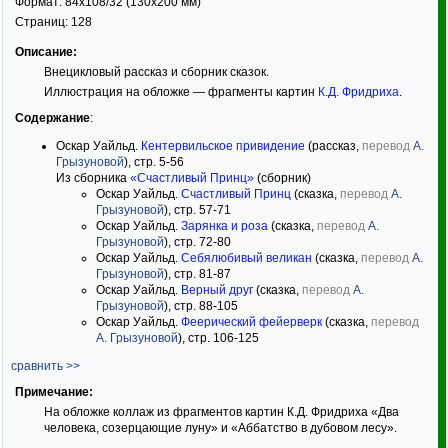
Формат:
84x108/32
(130x200 мм)
Страниц:
128
Описание:
Внецикловый рассказ и сборник сказок.
Иллюстрация на обложке — фрагменты картин
К.Д. Фридриха
.
Содержание
:
Оскар Уайльд.
Кентервильское привидение
(рассказ,
перевод
А.
Грызуновой
), стр. 5-56
Из сборника
«Счастливый Принц»
(сборник)
Оскар Уайльд.
Счастливый Принц
(сказка,
перевод
А.
Грызуновой
), стр. 57-71
Оскар Уайльд.
Зарянка и роза
(сказка,
перевод
А.
Грызуновой
), стр. 72-80
Оскар Уайльд.
Себялюбивый великан
(сказка,
перевод
А.
Грызуновой
), стр. 81-87
Оскар Уайльд.
Верный друг
(сказка,
перевод
А.
Грызуновой
), стр. 88-105
Оскар Уайльд.
Феерический фейерверк
(сказка,
перевод
А. Грызуновой
), стр. 106-125
сравнить >>
Примечание:
На обложке коллаж из фрагментов картин К.Д. Фридриха «Два
человека, созерцающие луну» и «Аббатство в дубовом лесу».