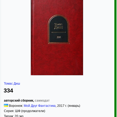
Томас Диш
334
авторский сборник,
самиздат
Воронеж:
Мой Друг Фантастика
,
2017
г. (январь)
Серия:
ШФ (продолжатели)
Тираж:
20 экз.