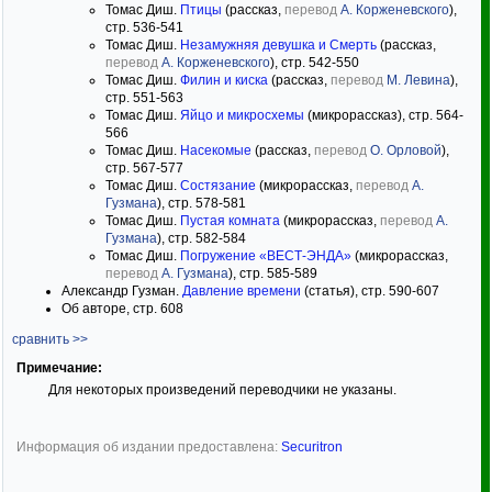
Томас Диш.
Птицы
(рассказ,
перевод
А. Корженевского
),
стр. 536-541
Томас Диш.
Незамужняя девушка и Смерть
(рассказ,
перевод
А. Корженевского
), стр. 542-550
Томас Диш.
Филин и киска
(рассказ,
перевод
М. Левина
),
стр. 551-563
Томас Диш.
Яйцо и микросхемы
(микрорассказ), стр. 564-
566
Томас Диш.
Насекомые
(рассказ,
перевод
О. Орловой
),
стр. 567-577
Томас Диш.
Состязание
(микрорассказ,
перевод
А.
Гузмана
), стр. 578-581
Томас Диш.
Пустая комната
(микрорассказ,
перевод
А.
Гузмана
), стр. 582-584
Томас Диш.
Погружение «ВЕСТ-ЭНДА»
(микрорассказ,
перевод
А. Гузмана
), стр. 585-589
Александр Гузман.
Давление времени
(статья), стр. 590-607
Об авторе, стр. 608
сравнить >>
Примечание:
Для некоторых произведений переводчики не указаны.
Информация об издании предоставлена:
Securitron