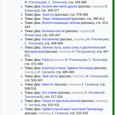
М. Пчелинцева
,
С. Логинова
), стр. 339-368
Томас Диш.
Богиня мне мила другая
(рассказ,
перевод
В.
Баканова
), стр. 369-377
Томас Диш.
Туристы
(рассказ), стр. 378-389
Томас Диш.
Томас Неверующий
(рассказ), стр. 390-412
Томас Диш.
Всепоглощающая любовь
(рассказ), стр. 413-
434
Томас Диш.
Беличья клетка
(рассказ,
перевод
В.
Реликтова
), стр. 435-447
Томас Диш.
Касабланка
(рассказ,
перевод
М. Пчелинцева
,
С. Логинова
), стр. 448-466
Томас Диш.
Лунная пыль, запах сена и диалектический
материализм
(рассказ,
перевод
И. Петрушкина
), стр. 467-
471
Томас Диш.
Рабы
(
перевод
М. Пчелинцева
,
С. Логинова
),
стр. 472-484
Томас Диш.
Благосостояние Эдвина Лолларда
(рассказ,
перевод
И. Гуровой
), стр. 485-499
Томас Диш.
Твоё число
(рассказ,
перевод
Ж. Сигошиной
),
стр. 500-507
Томас Диш.
Квинтет
(рассказ,
перевод
А. Гузмана
), стр.
508-516
Томас Диш.
Его племя
(рассказ,
перевод
И. Москвиной-
Тархановой
), стр. 517-524
Томас Диш.
Перья из крыльев ангелов
(рассказ,
перевод
П. Зотова
), стр. 525-531
Томас Диш.
Удивительный мир тракторов Гризвальда
(рассказ,
перевод
А. Гузмана
), стр. 532-535