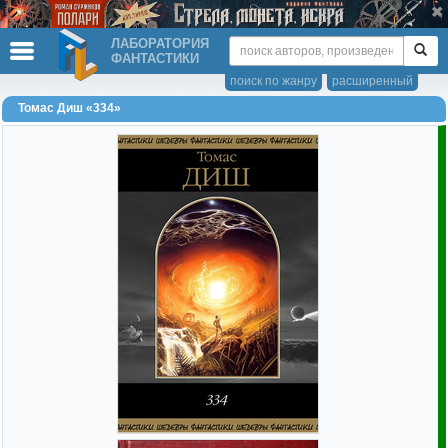
ЛАБОРАТОРИЯ
ФАНТАСТИКИ
поиск по жанру
расширенный
Томас Диш «334»