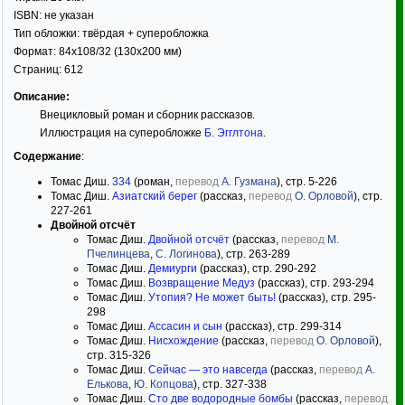
ISBN:
не указан
Тип обложки:
твёрдая
+ суперобложка
Формат:
84x108/32
(130x200 мм)
Страниц:
612
Описание:
Внецикловый роман и сборник рассказов.
Иллюстрация на суперобложке
Б. Эгглтона
.
Содержание
:
Томас Диш.
334
(роман,
перевод
А. Гузмана
), стр. 5-226
Томас Диш.
Азиатский берег
(рассказ,
перевод
О. Орловой
), стр.
227-261
Двойной отсчёт
Томас Диш.
Двойной отсчёт
(рассказ,
перевод
М.
Пчелинцева
,
С. Логинова
), стр. 263-289
Томас Диш.
Демиурги
(рассказ), стр. 290-292
Томас Диш.
Возвращение Медуз
(рассказ), стр. 293-294
Томас Диш.
Утопия? Не может быть!
(рассказ), стр. 295-
298
Томас Диш.
Ассасин и сын
(рассказ), стр. 299-314
Томас Диш.
Нисхождение
(рассказ,
перевод
О. Орловой
),
стр. 315-326
Томас Диш.
Сейчас — это навсегда
(рассказ,
перевод
А.
Елькова
,
Ю. Копцова
), стр. 327-338
Томас Диш.
Сто две водородные бомбы
(рассказ,
перевод