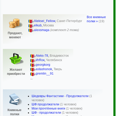
Все книжные
Aleksei_Fellow
,
Санкт-Петербург
полки »
(19)
elkub
,
Москва
alexsmaga
(комплект 2 тома)
Продают,
меняют
Aleks-78
,
Владивосток
ИгRок
,
Челябинск
georgkorg
astashonok
,
Тверь
Желают
gremlin__91
приобрести
...
Шедевры Фантастики - Продолжатели
(1
человек)
ШФ продолжатели
(1 человек)
Мои прочтённые книги
(1 человек)
Книжные
ШФ - продолжатели
(1 человек)
полки