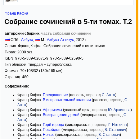
Франц Кафка
Собрание сочинений в 5-ти томах. Т.2
авторский сборник,
часть собрания сочинений
СПб.:
Азбука
,
М.:
Азбука-Аттикус
,
2012
г.
Серия:
Франц Кафка. Собрание сочинений в пяти томах
Тираж:
2000 экз.
ISBN:
978-5-389-02071-9, 978-5-389-02590-5
Тип обложки:
твёрдая
+ суперобложка
Формат:
70x108/32
(130x165 мм)
Страниц:
480
Содержание
:
Франц Кафка.
Превращение
(повесть,
перевод
С. Апта
)
Франц Кафка.
В исправительной колонии
(рассказ,
перевод
С.
Апта
)
Франц Кафка.
Афоризмы
(условный цикл,
перевод
Ю. Архипова
)
Франц Кафка.
Возвращение домой
(микрорассказ,
перевод
С.
Апта
)
Франц Кафка.
Герб города
(микрорассказ,
перевод
Г. Ноткина
)
Франц Кафка.
Посейдон
(микрорассказ,
перевод
В. Станевич
)
Франц Кафка.
Ночью
(микрорассказ,
перевод
В. Станевич
)