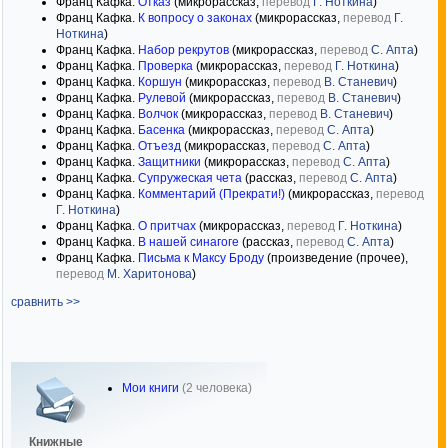
Франц Кафка.
Отказ
(микрорассказ,
перевод
Г. Ноткина
)
Франц Кафка.
К вопросу о законах
(микрорассказ,
перевод
Г.
Ноткина
)
Франц Кафка.
Набор рекрутов
(микрорассказ,
перевод
С. Апта
)
Франц Кафка.
Проверка
(микрорассказ,
перевод
Г. Ноткина
)
Франц Кафка.
Коршун
(микрорассказ,
перевод
В. Станевич
)
Франц Кафка.
Рулевой
(микрорассказ,
перевод
В. Станевич
)
Франц Кафка.
Волчок
(микрорассказ,
перевод
В. Станевич
)
Франц Кафка.
Басенка
(микрорассказ,
перевод
С. Апта
)
Франц Кафка.
Отъезд
(микрорассказ,
перевод
С. Апта
)
Франц Кафка.
Защитники
(микрорассказ,
перевод
С. Апта
)
Франц Кафка.
Супружеская чета
(рассказ,
перевод
С. Апта
)
Франц Кафка.
Комментарий (Прекрати!)
(микрорассказ,
перевод
Г. Ноткина
)
Франц Кафка.
О притчах
(микрорассказ,
перевод
Г. Ноткина
)
Франц Кафка.
В нашей синагоге
(рассказ,
перевод
С. Апта
)
Франц Кафка.
Письма к Максу Броду
(произведение (прочее),
перевод
М. Харитонова
)
сравнить >>
Мои книги
(2 человека)
Книжные