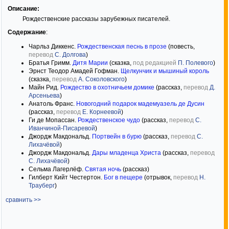
Описание:
Рождественские рассказы зарубежных писателей.
Содержание
:
Чарльз Диккенс.
Рождественская песнь в прозе
(повесть,
перевод
С. Долгова
)
Братья Гримм.
Дитя Марии
(сказка,
под редакцией
П. Полевого
)
Эрнст Теодор Амадей Гофман.
Щелкунчик и мышиный король
(сказка,
перевод
А. Соколовского
)
Майн Рид.
Рождество в охотничьем домике
(рассказ,
перевод
Д.
Арсеньева
)
Анатоль Франс.
Новогодний подарок мадемуазель де Дусин
(рассказ,
перевод
Е. Корнеевой
)
Ги де Мопассан.
Рождественское чудо
(рассказ,
перевод
С.
Иванчиной-Писаревой
)
Джордж Макдональд.
Портвейн в бурю
(рассказ,
перевод
С.
Лихачёвой
)
Джордж Макдональд.
Дары младенца Христа
(рассказ,
перевод
С. Лихачёвой
)
Сельма Лагерлёф.
Святая ночь
(рассказ)
Гилберт Кийт Честертон.
Бог в пещере
(отрывок,
перевод
Н.
Трауберг
)
сравнить >>